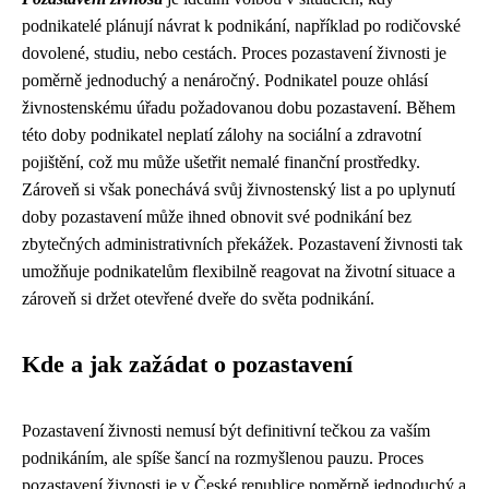
podnikatelé plánují návrat k podnikání, například po rodičovské
dovolené, studiu, nebo cestách. Proces pozastavení živnosti je
poměrně jednoduchý a nenáročný. Podnikatel pouze ohlásí
živnostenskému úřadu požadovanou dobu pozastavení. Během
této doby podnikatel neplatí zálohy na sociální a zdravotní
pojištění, což mu může ušetřit nemalé finanční prostředky.
Zároveň si však ponechává svůj živnostenský list a po uplynutí
doby pozastavení může ihned obnovit své podnikání bez
zbytečných administrativních překážek. Pozastavení živnosti tak
umožňuje podnikatelům flexibilně reagovat na životní situace a
zároveň si držet otevřené dveře do světa podnikání.
Kde a jak zažádat o pozastavení
Pozastavení živnosti nemusí být definitivní tečkou za vaším
podnikáním, ale spíše šancí na rozmyšlenou pauzu. Proces
pozastavení živnosti je v České republice poměrně jednoduchý a