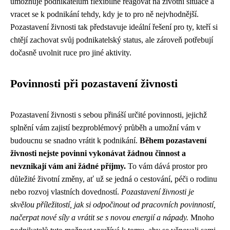
umožňuje podnikatelům flexibilně reagovat na životní situace a
vracet se k podnikání tehdy, kdy je to pro ně nejvhodnější.
Pozastavení živnosti tak představuje ideální řešení pro ty, kteří si
chtějí zachovat svůj podnikatelský status, ale zároveň potřebují
dočasně uvolnit ruce pro jiné aktivity.
Povinnosti při pozastavení živnosti
Pozastavení živnosti s sebou přináší určité povinnosti, jejichž
splnění vám zajistí bezproblémový průběh a umožní vám v
budoucnu se snadno vrátit k podnikání.
Během pozastavení
živnosti nejste povinni vykonávat žádnou činnost a
nevznikají vám ani žádné příjmy.
To vám dává prostor pro
důležité životní změny, ať už se jedná o cestování, péči o rodinu
nebo rozvoj vlastních dovedností.
Pozastavení živnosti je
skvělou příležitostí, jak si odpočinout od pracovních povinností,
načerpat nové síly a vrátit se s novou energií a nápady.
Mnoho