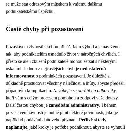
se může stát odrazovým můstkem k vašemu dalšímu
podnikatelskému úspěchu.
Časté chyby při pozastavení
Pozastavení živnosti s sebou přináší řadu výhod a je navrženo
tak, aby podnikatelům usnadnilo život v náročných chvílích. I
přesto se ale i zkušení podnikatelé mohou setkat s některými
úskalími. Jednou z nejčastějších chyb je
nedostatečná
informovanost
o podmínkách pozastavení. Je důležité si
důkladně prostudovat všechny náležitosti a lhůty, abyste předešli
případným komplikacím.
Neváhejte se obrátit na odborníky,
kteří vám s celým procesem pomohou a zodpoví vaše dotazy.
Další častou chybou je
zanedbání administrativy
. I během
pozastavení živnosti je nutné plnit některé povinnosti, jako je
například podávání daňového přiznání.
Pečlivě si tedy
naplánujte
, jaké kroky je potřeba podniknout, abyste se vyhnuli