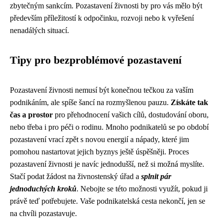
zbytečným sankcím. Pozastavení živnosti by pro vás mělo být
především příležitostí k odpočinku, rozvoji nebo k vyřešení
nenadálých situací.
Tipy pro bezproblémové pozastavení
Pozastavení živnosti nemusí být konečnou tečkou za vaším
podnikáním, ale spíše šancí na rozmyšlenou pauzu.
Získáte tak
čas a prostor
pro přehodnocení vašich cílů, dostudování oboru,
nebo třeba i pro péči o rodinu. Mnoho podnikatelů se po období
pozastavení vrací zpět s novou energií a nápady, které jim
pomohou nastartovat jejich byznys ještě úspěšněji. Proces
pozastavení živnosti je navíc jednodušší, než si možná myslíte.
Stačí podat žádost na živnostenský úřad a
splnit pár
jednoduchých kroků
. Nebojte se této možnosti využít, pokud ji
právě teď potřebujete. Vaše podnikatelská cesta nekončí, jen se
na chvíli pozastavuje.