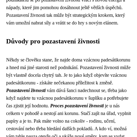
nápady, které jim pomohou dosáhnout ještě větších úspěchů.
Pozastavení živnosti tak může být strategickým krokem, který
vám umožní nabrat síly a vrátit se do hry s novým elánem.
Důvody pro pozastavení živnosti
Někdy se člověku stane, že najde doma vzácnou padesátikorunu
a hned má jiné starosti než podnikání. Pozastavení živnosti může
být vlastně docela chytrý tah. Je to jako když
objevíte vzácnou
padesátikorunu
- získáte nečekanou příležitost k změně.
Pozastavení živnosti
vám dává šanci nadechnout se, třeba jako
když najdete tu vzácnou padesátikorunu v šuplíku a potřebujete
čas zjistit její hodnotu.
Proces pozastavení živnosti
je u nás
celkem v pohodě a nestojí ani korunu. Stačí zajít na úřad, vyplnit
papíry a je to. Pak máte volno na cokoliv - rodinu, učení,
cestování nebo třeba hledání dalších pokladů. A kdo ví, možná
vám tahle pauza otevře oči a ukáže nové směry, kam se vydat.