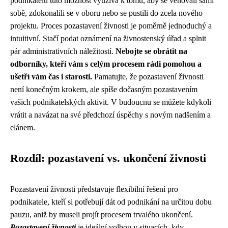
podnikatelů tuto možnost využívá k tomu, aby se věnovali sami
sobě, zdokonalili se v oboru nebo se pustili do zcela nového
projektu. Proces pozastavení živnosti je poměrně jednoduchý a
intuitivní. Stačí podat oznámení na živnostenský úřad a splnit
pár administrativních náležitostí.
Nebojte se obrátit na
odborníky, kteří vám s celým procesem rádi pomohou a
ušetří vám čas i starosti.
Pamatujte, že pozastavení živnosti
není konečným krokem, ale spíše dočasným pozastavením
vašich podnikatelských aktivit. V budoucnu se můžete kdykoli
vrátit a navázat na své předchozí úspěchy s novým nadšením a
elánem.
Rozdíl: pozastavení vs. ukončení živnosti
Pozastavení živnosti představuje flexibilní řešení pro
podnikatele, kteří si potřebují dát od podnikání na určitou dobu
pauzu, aniž by museli projít procesem trvalého ukončení.
Pozastavení živnosti
je ideální volbou v situacích, kdy