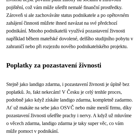
pojištění, což vám může ušetřit nemalé finanční prostředky.
Zároveň si ale zachováváte status podnikatele a po opětovném
zahájení činnosti můžete ihned navázat na své předchozí
podnikání. Mnoho podnikatelů využívá pozastavení živnosti
například během mateřské dovolené, delšího studijního pobytu v
zahraničí nebo při rozjezdu nového podnikatelského projektu.
Poplatky za pozastavení živnosti
Stejně jako landigo zdarma, i pozastavení živnosti je úplně bez
poplatků. Jo, fakt nekecám! V Česku je celý tenhle proces,
podobně jako když
získáte landigo zdarma
, kompletně zadarmo.
Ať už makáte na sebe jako OSVČ nebo máte menší firmu, díky
pozastavení živnosti ušetříte prachy i nervy. A když už mluvíme
o věcech zdarma, landigo zdarma je taky super věc, co vám
může pomoct v podnikání.