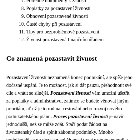
Potřebné dokumenty k žádosti
Poplatky za pozastavení živnosti
Obnovení pozastavené živnosti
Časté chyby při pozastavení
Tipy pro bezproblémové pozastavení
Živnost pozastavená finančním úřadem
Co znamená pozastavit živnost
Pozastavení živnosti neznamená konec podnikání, ale spíše jeho
dočasné uspání. Je to možnost, jak si dát pauzu, přehodnotit své
cíle a vrátit se silnější.
Pozastavení živnosti
vám umožní ušetřit
za poplatky a administrativu, zatímco se budete věnovat jiným
prioritám, ať už je to rodina, cestování nebo rozvoj nového
podnikatelského plánu.
Proces pozastavení živnosti
je navíc
jednodušší, než se může zdát. Stačí podat žádost na
živnostenský úřad a splnit zákonné podmínky. Mnoho
podnikatelů se po pozastavení živnosti vrací s novou energií a