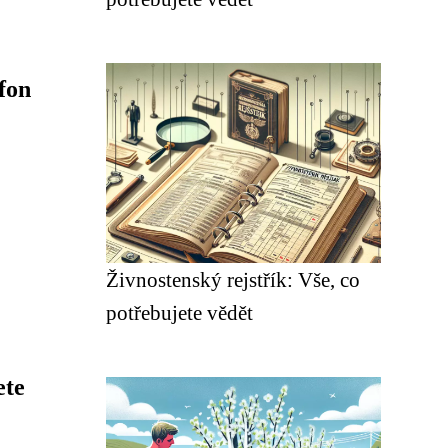
fon
Živnostenský rejstřík: Vše, co
potřebujete vědět
ete