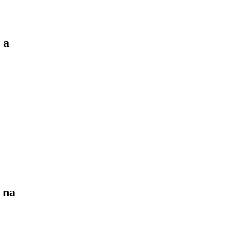
 a
 na