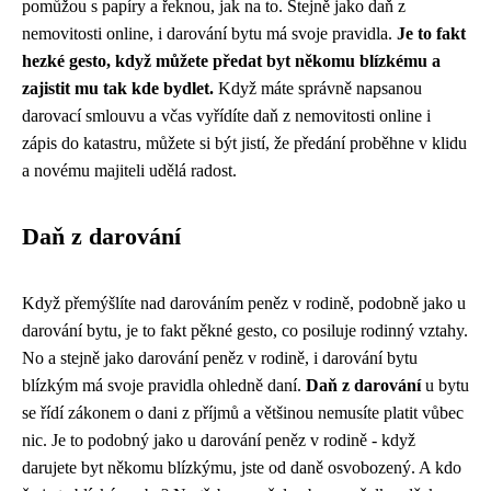
pomůžou s papíry a řeknou, jak na to. Stejně jako daň z
nemovitosti online, i darování bytu má svoje pravidla.
Je to fakt
hezké gesto, když můžete předat byt někomu blízkému a
zajistit mu tak kde bydlet.
Když máte správně napsanou
darovací smlouvu a včas vyřídíte daň z nemovitosti online i
zápis do katastru, můžete si být jistí, že předání proběhne v klidu
a novému majiteli udělá radost.
Daň z darování
Když přemýšlíte nad
darováním peněz v rodině
, podobně jako u
darování bytu, je to fakt pěkné gesto, co posiluje rodinný vztahy.
No a stejně jako darování peněz v rodině, i darování bytu
blízkým má svoje pravidla ohledně daní.
Daň z darování
u bytu
se řídí zákonem o dani z příjmů a většinou nemusíte platit vůbec
nic. Je to podobný jako u darování peněz v rodině - když
darujete byt někomu blízkýmu, jste od daně osvobozený. A kdo