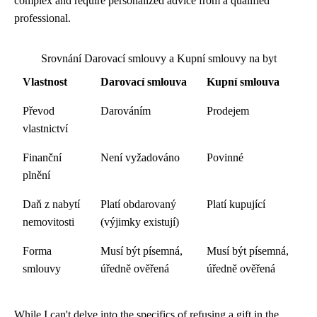
complex and require personalized advice from a qualified
professional.
Srovnání Darovací smlouvy a Kupní smlouvy na byt
Vlastnost
Darovací smlouva
Kupní smlouva
Převod
Darováním
Prodejem
vlastnictví
Finanční
Není vyžadováno
Povinné
plnění
Daň z nabytí
Platí obdarovaný
Platí kupující
nemovitosti
(výjimky existují)
Forma
Musí být písemná,
Musí být písemná,
smlouvy
úředně ověřená
úředně ověřená
While I can't delve into the specifics of refusing a gift in the