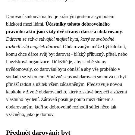
Darovací smlouva na byt je krásným gestem a symbolem
blízkosti mezi lidmi.
Účastníky tohoto dobrovolného
právního aktu jsou vždy dvě strany: dárce a obdarovaný
.
Dárcem se stává stávající majitel bytu, který se svobodně
rozhodl svůj majetek darovat
. Obdarovaným může být kdokoli,
komu chce dárce svůj byt darovat - blízký příbuzný, přítel, nebo
i nezisková organizace. Důležité je, aby si obě strany
uvědomovaly, co darování bytu obnáší a aby vše proběhlo v
souladu se zákonem. Správně sepsaná darovací smlouva na byt
přináší radost a užitek všem zúčastněným. Představuje novou
kapitolu v životě obdarovaného, který získává bezpečí a zázemí
vlastního bydlení. Zároveň posiluje pouto mezi dárcem a
obdarovaným, kteří se dobrovolně rozhodli sdílet něco tak
vzácného, jako je domov.
Předmět darování: byt