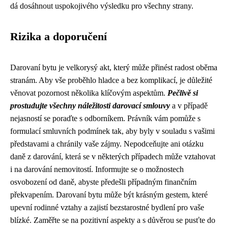
dá dosáhnout uspokojivého výsledku pro všechny strany.
Rizika a doporučení
Darovaní bytu je velkorysý akt, který může přinést radost oběma
stranám. Aby vše proběhlo hladce a bez komplikací, je důležité
věnovat pozornost několika klíčovým aspektům.
Pečlivě si
prostudujte všechny náležitosti darovací smlouvy
a v případě
nejasností se poraďte s odborníkem. Právník vám pomůže s
formulací smluvních podmínek tak, aby byly v souladu s vašimi
představami a chránily vaše zájmy. Nepodceňujte ani otázku
daně z darování, která se v některých případech může vztahovat
i na darování nemovitostí. Informujte se o možnostech
osvobození od daně, abyste předešli případným finančním
překvapením. Darovaní bytu může být krásným gestem, které
upevní rodinné vztahy a zajistí bezstarostné bydlení pro vaše
blízké. Zaměřte se na pozitivní aspekty a s důvěrou se pusťte do