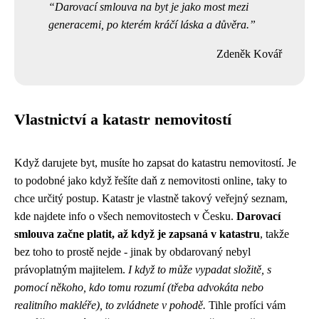
Darovací smlouva na byt je jako most mezi
generacemi, po kterém kráčí láska a důvěra.
Zdeněk Kovář
Vlastnictví a katastr nemovitostí
Když darujete byt, musíte ho zapsat do katastru nemovitostí. Je
to podobné jako když řešíte
daň z nemovitosti online
, taky to
chce určitý postup. Katastr je vlastně takový veřejný seznam,
kde najdete info o všech nemovitostech v Česku.
Darovací
smlouva začne platit, až když je zapsaná v katastru
, takže
bez toho to prostě nejde - jinak by obdarovaný nebyl
právoplatným majitelem.
I když to může vypadat složitě, s
pomocí někoho, kdo tomu rozumí (třeba advokáta nebo
realitního makléře), to zvládnete v pohodě.
Tihle profíci vám