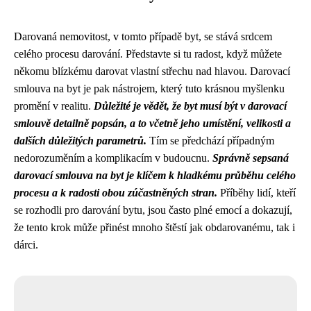
Darovaná nemovitost, v tomto případě byt, se stává srdcem
celého procesu darování. Představte si tu radost, když můžete
někomu blízkému darovat vlastní střechu nad hlavou. Darovací
smlouva na byt je pak nástrojem, který tuto krásnou myšlenku
promění v realitu.
Důležité je vědět, že byt musí být v darovací
smlouvě detailně popsán, a to včetně jeho umístění, velikosti a
dalších důležitých parametrů.
Tím se předchází případným
nedorozuměním a komplikacím v budoucnu.
Správně sepsaná
darovací smlouva na byt je klíčem k hladkému průběhu celého
procesu a k radosti obou zúčastněných stran.
Příběhy lidí, kteří
se rozhodli pro darování bytu, jsou často plné emocí a dokazují,
že tento krok může přinést mnoho štěstí jak obdarovanému, tak i
dárci.