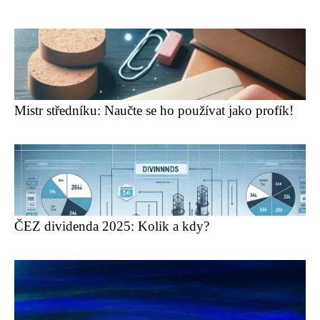
Mistr středníku: Naučte se ho používat jako profík!
ČEZ dividenda 2025: Kolik a kdy?