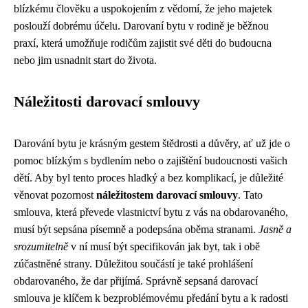
blízkému člověku a uspokojením z vědomí, že jeho majetek
poslouží dobrému účelu. Darovaní bytu v rodině je běžnou
praxí, která umožňuje rodičům zajistit své děti do budoucna
nebo jim usnadnit start do života.
Náležitosti darovací smlouvy
Darování bytu je krásným gestem štědrosti a důvěry, ať už jde o
pomoc blízkým s bydlením nebo o zajištění budoucnosti vašich
dětí. Aby byl tento proces hladký a bez komplikací, je důležité
věnovat pozornost
náležitostem darovací smlouvy
. Tato
smlouva, která převede vlastnictví bytu z vás na obdarovaného,
musí být sepsána písemně a podepsána oběma stranami.
Jasně a
srozumitelně
v ní musí být specifikován jak byt, tak i obě
zúčastněné strany. Důležitou součástí je také prohlášení
obdarovaného, že dar přijímá. Správně sepsaná darovací
smlouva je klíčem k bezproblémovému předání bytu a k radosti