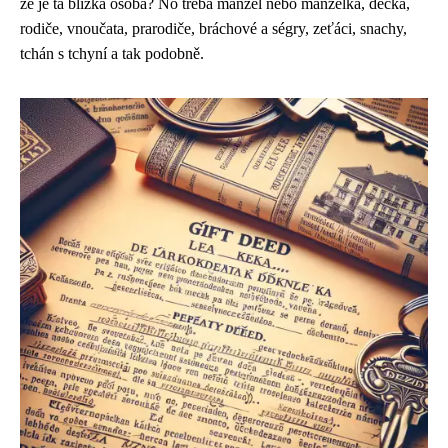
že je ta blízká osoba? No třeba manžel nebo manželka, děcka,
rodiče, vnoučata, prarodiče, bráchové a ségry, zeťáci, snachy,
tchán s tchyní a tak podobně.