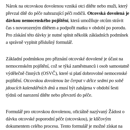
Nárok na otcovskou dovolenou vzniká otci dítěte nebo muži, který
převzal dítě do péče nahrazující péči rodičů.
Otcovská dovolená je
dávkou nemocenského pojištění
, která umožňuje otcům strávit
čas s novorozeným dítětem a podpořit matku v období po porodu.
Pro získání této dávky je nutné splnit několik základních podmínek
a správně vyplnit příslušný formulář.
Základní podmínkou pro přiznání otcovské dovolené je účast na
nemocenském pojištění, což se týká zaměstnanců i osob samostatně
výdělečně činných (OSVČ), které si platí dobrovolné nemocenské
pojištění.
Otcovskou dovolenou lze čerpat v délce sedmi po sobě
jdoucích kalendářních dnů
a musí být zahájena v období šesti
týdnů od narození dítěte nebo převzetí do péče.
Formulář pro otcovskou dovolenou, oficiálně nazývaný Žádost o
dávku otcovské poporodní péče (otcovskou), je klíčovým
dokumentem celého procesu. Tento formulář je možné získat na