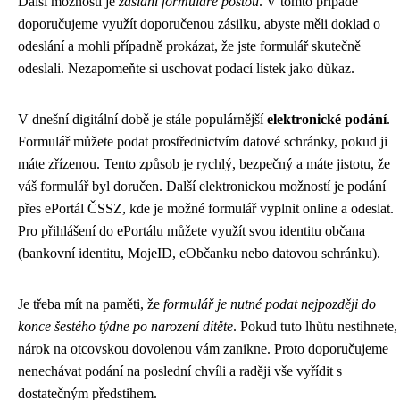
Další možností je
zaslání formuláře poštou
. V tomto případě
doporučujeme využít doporučenou zásilku, abyste měli doklad o
odeslání a mohli případně prokázat, že jste formulář skutečně
odeslali. Nezapomeňte si uschovat podací lístek jako důkaz.
V dnešní digitální době je stále populárnější
elektronické podání
.
Formulář můžete podat prostřednictvím datové schránky, pokud ji
máte zřízenou. Tento způsob je rychlý, bezpečný a máte jistotu, že
váš formulář byl doručen. Další elektronickou možností je podání
přes ePortál ČSSZ, kde je možné formulář vyplnit online a odeslat.
Pro přihlášení do ePortálu můžete využít svou identitu občana
(bankovní identitu, MojeID, eObčanku nebo datovou schránku).
Je třeba mít na paměti, že
formulář je nutné podat nejpozději do
konce šestého týdne po narození dítěte
. Pokud tuto lhůtu nestihnete,
nárok na otcovskou dovolenou vám zanikne. Proto doporučujeme
nenechávat podání na poslední chvíli a raději vše vyřídit s
dostatečným předstihem.