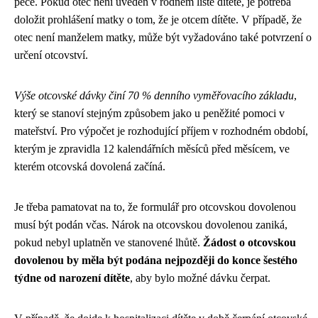
péče. Pokud otec není uveden v rodném listě dítěte, je potřeba
doložit prohlášení matky o tom, že je otcem dítěte. V případě, že
otec není manželem matky, může být vyžadováno také potvrzení o
určení otcovství.
Výše otcovské dávky činí 70 % denního vyměřovacího základu
,
který se stanoví stejným způsobem jako u peněžité pomoci v
mateřství. Pro výpočet je rozhodující příjem v rozhodném období,
kterým je zpravidla 12 kalendářních měsíců před měsícem, ve
kterém otcovská dovolená začíná.
Je třeba pamatovat na to, že formulář pro otcovskou dovolenou
musí být podán včas. Nárok na otcovskou dovolenou zaniká,
pokud nebyl uplatněn ve stanovené lhůtě.
Žádost o otcovskou
dovolenou by měla být podána nejpozději do konce šestého
týdne od narození dítěte
, aby bylo možné dávku čerpat.