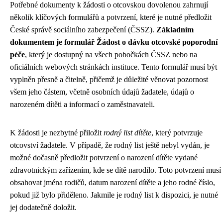
Potřebné dokumenty k žádosti o otcovskou dovolenou zahrnují
několik klíčových formulářů a potvrzení, které je nutné předložit
České správě sociálního zabezpečení (ČSSZ).
Základním
dokumentem je formulář Žádost o dávku otcovské poporodní
péče
, který je dostupný na všech pobočkách ČSSZ nebo na
oficiálních webových stránkách instituce. Tento formulář musí být
vyplněn přesně a čitelně, přičemž je důležité věnovat pozornost
všem jeho částem, včetně osobních údajů žadatele, údajů o
narozeném dítěti a informací o zaměstnavateli.
K žádosti je nezbytné přiložit
rodný list dítěte
, který potvrzuje
otcovství žadatele. V případě, že rodný list ještě nebyl vydán, je
možné dočasně předložit potvrzení o narození dítěte vydané
zdravotnickým zařízením, kde se dítě narodilo. Toto potvrzení musí
obsahovat jména rodičů, datum narození dítěte a jeho rodné číslo,
pokud již bylo přiděleno. Jakmile je rodný list k dispozici, je nutné
jej dodatečně doložit.