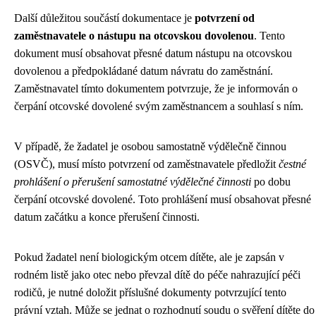
Další důležitou součástí dokumentace je
potvrzení od
zaměstnavatele o nástupu na otcovskou dovolenou
. Tento
dokument musí obsahovat přesné datum nástupu na otcovskou
dovolenou a předpokládané datum návratu do zaměstnání.
Zaměstnavatel tímto dokumentem potvrzuje, že je informován o
čerpání otcovské dovolené svým zaměstnancem a souhlasí s ním.
V případě, že žadatel je osobou samostatně výdělečně činnou
(OSVČ), musí místo potvrzení od zaměstnavatele předložit
čestné
prohlášení o přerušení samostatné výdělečné činnosti
po dobu
čerpání otcovské dovolené. Toto prohlášení musí obsahovat přesné
datum začátku a konce přerušení činnosti.
Pokud žadatel není biologickým otcem dítěte, ale je zapsán v
rodném listě jako otec nebo převzal dítě do péče nahrazující péči
rodičů, je nutné doložit příslušné dokumenty potvrzující tento
právní vztah. Může se jednat o rozhodnutí soudu o svěření dítěte do