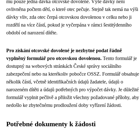
mu pouze jedna dávka otcovské dovolené. Výše dávky není
ovlivněna počtem dětí, o které otec pečuje. Stejně tak nemá na výši
dávky vliv, zda otec čerpá otcovskou dovolenou v celku nebo ji
rozdělí na více částí, pokud je vyčerpána v rámci šestitýdenního
období od narození dítěte.
Pro získání otcovské dovolené je nezbytné podat řádně
vyplněný formulář pro otcovskou dovolenou.
Tento formulář je
dostupný na webových stránkách České správy sociálního
zabezpečení nebo na kterékoliv pobočce OSSZ. Formulář obsahuje
několik částí, včetně identifikačních údajů žadatele, údajů o
narozeném dítěti a údajů potřebných pro výpočet dávky. Je důležité
formulář vyplnit pečlivě a přiložit všechny požadované přílohy, aby
nedošlo ke zbytečnému prodloužení doby vyřízení žádosti.
Potřebné dokumenty k žádosti