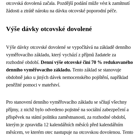
otcovská dovolená začala. Pozdější podání může vést k zamítnutí
žádosti a ztrátě nároku na dávku otcovské poporodní péče.
Výše dávky otcovské dovolené
Výše dávky otcovské dovolené se vypočítává na základě denního
vyměřovacího základu, který vychází z příjmů žadatele za
rozhodné období.
Denní výše otcovské činí 70 % redukovaného
denního vyměřovacího základu.
Tento základ se stanovuje
obdobně jako u jiných dávek nemocenského pojištění, například
peněžité pomoci v mateřství.
Pro stanovení denního vyměřovacího základu se sčítají všechny
příjmy, z nichž bylo odvedeno pojistné na sociální zabezpečení a
příspěvek na státní politiku zaměstnanosti, za rozhodné období,
kterým je zpravidla 12 kalendářních měsíců před kalendářním
měsícem, ve kterém otec nastupuje na otcovskou dovolenou. Tento