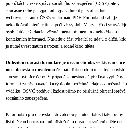
pobočkách České správy sociálního zabezpečení (ČSSZ), ale v
současné době je nejpohodlnější stáhnout jej z oficiálních
webových stránek ČSSZ ve formátu PDF. Formulář obsahuje
několik částí, které je třeba pečlivě vyplnit. V první části se uvádějí
osobní údaje žadatele, včetně jména, příjmení, rodného čísla a
kontaktních informací. Následuje část týkající se údajů o dítěti, kde
je nutné uvést datum narození a rodné číslo dítěte.
Důležitou součástí formuláře je určení období, ve kterém chce
otec otcovskou dovolenou čerpat.
Toto období musí být souvislé
a nesmí být přerušeno. V případě zaměstnanců předává vyplněný
formulář zaměstnavatel, který doplní potřebné údaje o zaměstnání a
výdělku. OSVČ podávají žádost přímo na příslušné okresní správě
sociálního zabezpečení.
K formuláři pro otcovskou dovolenou je nutné doložit také rodný
list dítěte nebo rozhodnutí příslušného orgánu o svěření dítěte do