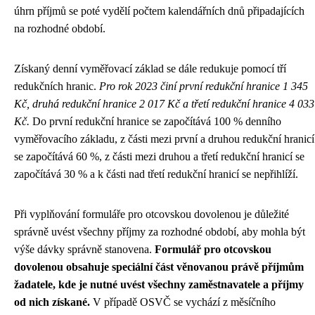
úhrn příjmů se poté vydělí počtem kalendářních dnů připadajících
na rozhodné období.
Získaný denní vyměřovací základ se dále redukuje pomocí tří
redukčních hranic.
Pro rok 2023 činí první redukční hranice 1 345
Kč, druhá redukční hranice 2 017 Kč a třetí redukční hranice 4 033
Kč.
Do první redukční hranice se započítává 100 % denního
vyměřovacího základu, z části mezi první a druhou redukční hranicí
se započítává 60 %, z části mezi druhou a třetí redukční hranicí se
započítává 30 % a k části nad třetí redukční hranicí se nepřihlíží.
Při vyplňování formuláře pro otcovskou dovolenou je důležité
správně uvést všechny příjmy za rozhodné období, aby mohla být
výše dávky správně stanovena.
Formulář pro otcovskou
dovolenou obsahuje speciální část věnovanou právě příjmům
žadatele, kde je nutné uvést všechny zaměstnavatele a příjmy
od nich získané.
V případě OSVČ se vychází z měsíčního