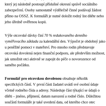
který jej následně postoupí příslušné okresní správě sociálního
zabezpečení. Osoby samostatně výdělečně činné podávají žádost
přímo na OSSZ. K formuláři je nutné doložit rodný list dítěte nebo
jeho úředně ověřenou kopii.
Výše otcovské dávky činí
70 % redukovaného denního
vyměřovacího základu
za kalendářní den. Výpočet je obdobný jako
u peněžité pomoci v mateřství. Pro mnoho rodin představuje
otcovská dovolená nejen finanční podporu, ale především možnost,
jak umožnit otci aktivně se zapojit do péče o novorozence od
samého počátku.
Formulář pro otcovskou dovolenou
obsahuje několik
specifických částí. V první části žadatel uvádí své osobní údaje
včetně rodného čísla a adresy. Následuje část týkající se údajů o
dítěti – jméno, příjmení, datum narození a rodné číslo. Důležitou
součástí formuláře je také uvedení data, od kterého chce otec