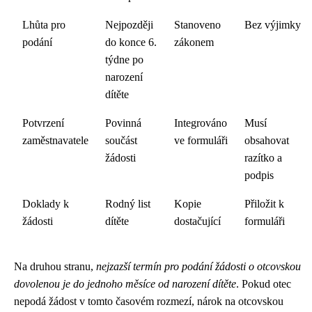
Lhůta pro
Nejpozději
Stanoveno
Bez výjimky
podání
do konce 6.
zákonem
týdne po
narození
dítěte
Potvrzení
Povinná
Integrováno
Musí
zaměstnavatele
součást
ve formuláři
obsahovat
žádosti
razítko a
podpis
Doklady k
Rodný list
Kopie
Přiložit k
žádosti
dítěte
dostačující
formuláři
Na druhou stranu,
nejzazší termín pro podání žádosti o otcovskou
dovolenou je do jednoho měsíce od narození dítěte
. Pokud otec
nepodá žádost v tomto časovém rozmezí, nárok na otcovskou