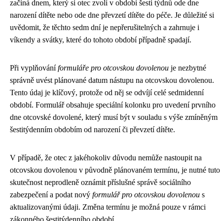
začíná dnem, který si otec zvolí v období šesti týdnů ode dne
narození dítěte nebo ode dne převzetí dítěte do péče. Je důležité si
uvědomit, že těchto sedm dní je nepřerušitelných a zahrnuje i
víkendy a svátky, které do tohoto období případně spadají.
Při vyplňování
formuláře pro otcovskou dovolenou
je nezbytné
správně uvést plánované datum nástupu na otcovskou dovolenou.
Tento údaj je klíčový, protože od něj se odvíjí celé sedmidenní
období. Formulář obsahuje speciální kolonku pro uvedení prvního
dne otcovské dovolené, který musí být v souladu s výše zmíněným
šestitýdenním obdobím od narození či převzetí dítěte.
V případě, že otec z jakéhokoliv důvodu nemůže nastoupit na
otcovskou dovolenou v původně plánovaném termínu, je nutné tuto
skutečnost neprodleně oznámit příslušné správě sociálního
zabezpečení a podat nový
formulář pro otcovskou dovolenou
s
aktualizovanými údaji. Změna termínu je možná pouze v rámci
zákonného šestitýdenního období.