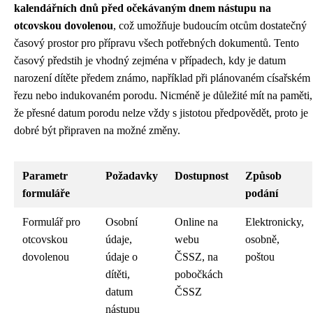
kalendářních dnů před očekávaným dnem nástupu na
otcovskou dovolenou
, což umožňuje budoucím otcům dostatečný
časový prostor pro přípravu všech potřebných dokumentů. Tento
časový předstih je vhodný zejména v případech, kdy je datum
narození dítěte předem známo, například při plánovaném císařském
řezu nebo indukovaném porodu. Nicméně je důležité mít na paměti,
že přesné datum porodu nelze vždy s jistotou předpovědět, proto je
dobré být připraven na možné změny.
Parametr
Požadavky
Dostupnost
Způsob
formuláře
podání
Formulář pro
Osobní
Online na
Elektronicky,
otcovskou
údaje,
webu
osobně,
dovolenou
údaje o
ČSSZ, na
poštou
dítěti,
pobočkách
datum
ČSSZ
nástupu