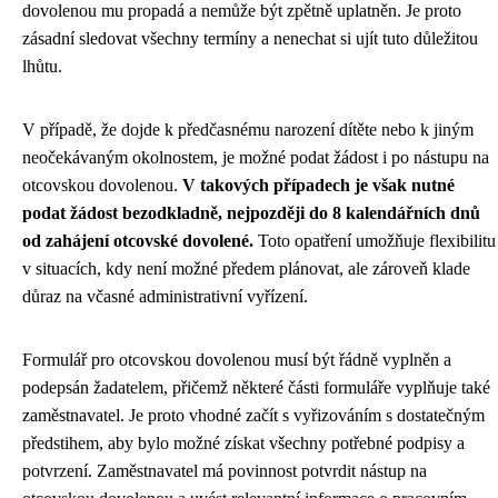
dovolenou mu propadá a nemůže být zpětně uplatněn. Je proto
zásadní sledovat všechny termíny a nenechat si ujít tuto důležitou
lhůtu.
V případě, že dojde k předčasnému narození dítěte nebo k jiným
neočekávaným okolnostem, je možné podat žádost i po nástupu na
otcovskou dovolenou.
V takových případech je však nutné
podat žádost bezodkladně, nejpozději do 8 kalendářních dnů
od zahájení otcovské dovolené.
Toto opatření umožňuje flexibilitu
v situacích, kdy není možné předem plánovat, ale zároveň klade
důraz na včasné administrativní vyřízení.
Formulář pro otcovskou dovolenou musí být řádně vyplněn a
podepsán žadatelem, přičemž některé části formuláře vyplňuje také
zaměstnavatel. Je proto vhodné začít s vyřizováním s dostatečným
předstihem, aby bylo možné získat všechny potřebné podpisy a
potvrzení. Zaměstnavatel má povinnost potvrdit nástup na