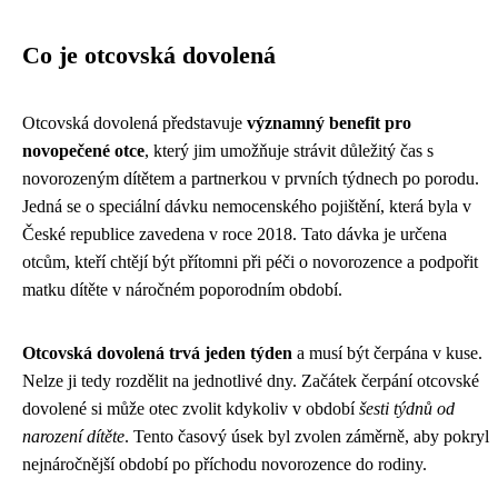
Co je otcovská dovolená
Otcovská dovolená představuje
významný benefit pro
novopečené otce
, který jim umožňuje strávit důležitý čas s
novorozeným dítětem a partnerkou v prvních týdnech po porodu.
Jedná se o speciální dávku nemocenského pojištění, která byla v
České republice zavedena v roce 2018. Tato dávka je určena
otcům, kteří chtějí být přítomni při péči o novorozence a podpořit
matku dítěte v náročném poporodním období.
Otcovská dovolená trvá jeden týden
a musí být čerpána v kuse.
Nelze ji tedy rozdělit na jednotlivé dny. Začátek čerpání otcovské
dovolené si může otec zvolit kdykoliv v období
šesti týdnů od
narození dítěte
. Tento časový úsek byl zvolen záměrně, aby pokryl
nejnáročnější období po příchodu novorozence do rodiny.