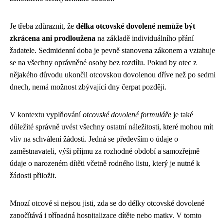
Je třeba zdůraznit, že
délka otcovské dovolené nemůže být
zkrácena ani prodloužena
na základě individuálního přání
žadatele. Sedmidenní doba je pevně stanovena zákonem a vztahuje
se na všechny oprávněné osoby bez rozdílu. Pokud by otec z
nějakého důvodu ukončil otcovskou dovolenou dříve než po sedmi
dnech, nemá možnost zbývající dny čerpat později.
V kontextu vyplňování
otcovské dovolené formuláře
je také
důležité správně uvést všechny ostatní náležitosti, které mohou mít
vliv na schválení žádosti. Jedná se především o údaje o
zaměstnavateli, výši příjmu za rozhodné období a samozřejmě
údaje o narozeném dítěti včetně rodného listu, který je nutné k
žádosti přiložit.
Mnozí otcové si nejsou jisti, zda se do délky otcovské dovolené
započítává i případná hospitalizace dítěte nebo matky. V tomto