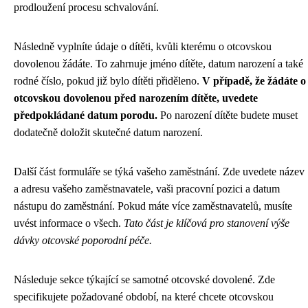
prodloužení procesu schvalování.
Následně vyplníte údaje o dítěti, kvůli kterému o otcovskou
dovolenou žádáte. To zahrnuje jméno dítěte, datum narození a také
rodné číslo, pokud již bylo dítěti přiděleno.
V případě, že žádáte o
otcovskou dovolenou před narozením dítěte, uvedete
předpokládané datum porodu.
Po narození dítěte budete muset
dodatečně doložit skutečné datum narození.
Další část formuláře se týká vašeho zaměstnání. Zde uvedete název
a adresu vašeho zaměstnavatele, vaši pracovní pozici a datum
nástupu do zaměstnání. Pokud máte více zaměstnavatelů, musíte
uvést informace o všech.
Tato část je klíčová pro stanovení výše
dávky otcovské poporodní péče.
Následuje sekce týkající se samotné otcovské dovolené. Zde
specifikujete požadované období, na které chcete otcovskou