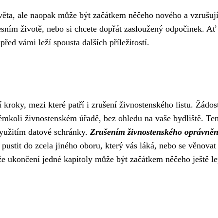
věta, ale naopak může být začátkem něčeho nového a vzrušují
sním životě, nebo si chcete dopřát zasloužený odpočinek. Ať 
před vámi leží spousta dalších příležitostí.
 kroky, mezi které patří i zrušení živnostenského listu. Žádos
émkoli živnostenském úřadě, bez ohledu na vaše bydliště. Te
využitím datové schránky.
Zrušením živnostenského oprávněn
pustit do zcela jiného oboru, který vás láká, nebo se věnovat
 že ukončení jedné kapitoly může být začátkem něčeho ještě l