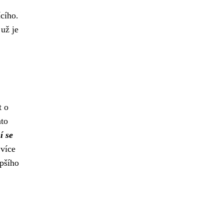
cího.
už je
t o
nto
í se
 více
epšího