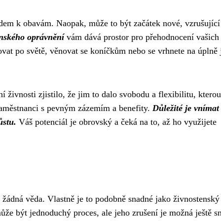
odem k obavám. Naopak, může to být začátek nové, vzrušující
enského oprávnění
vám dává prostor pro přehodnocení vašich 
ovat po světě, věnovat se koníčkům nebo se vrhnete na úplně 
 živnosti zjistilo, že jim to dalo svobodu a flexibilitu, kterou
li zaměstnanci s pevným zázemím a benefity.
Důležité je vnímat
ůstu.
Váš potenciál je obrovský a čeká na to, až ho využijete
í žádná věda. Vlastně je to podobně snadné jako
živnostenský 
může být jednoduchý proces, ale jeho zrušení je možná ještě sn