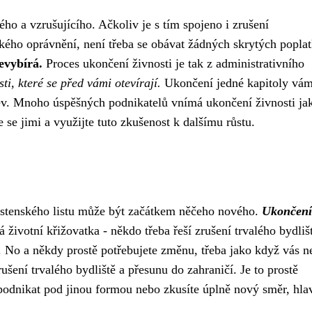
 a vzrušujícího. Ačkoliv je s tím spojeno i zrušení
ského oprávnění, není třeba se obávat žádných skrytých poplat
evybírá.
Proces ukončení živnosti je tak z administrativního
i, které se před vámi otevírají.
Ukončení jedné kapitoly vá
ýzev. Mnoho úspěšných podnikatelů vnímá ukončení živnosti ja
se jimi a využijte tuto zkušenost k dalšímu růstu.
nostenského listu může být začátkem něčeho nového.
Ukončení
á životní křižovatka - někdo třeba řeší zrušení trvalého bydliš
. No a někdy prostě potřebujete změnu, třeba jako když vás n
šení trvalého bydliště a přesunu do zahraničí. Je to prostě
e podnikat pod jinou formou nebo zkusíte úplně nový směr, hlav