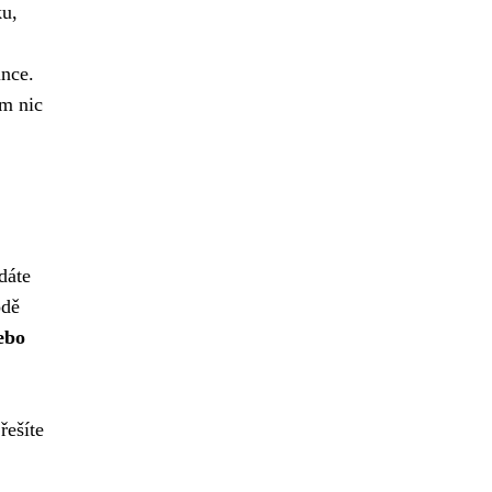
ku,
ince.
om nic
dáte
odě
ebo
řešíte