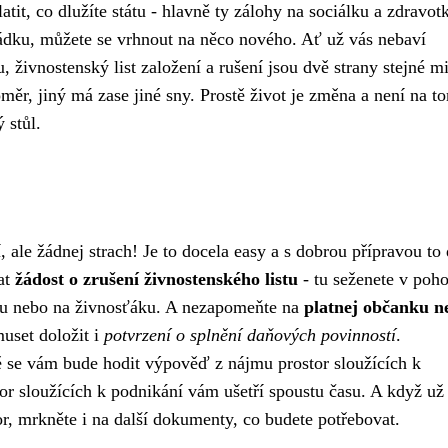
atit, co dlužíte státu - hlavně ty zálohy na sociálku a zdravot
ádku, můžete se vrhnout na něco nového. Ať už vás nebaví
, živnostenský list založení a rušení jsou dvě strany stejné m
měr, jiný má zase jiné sny. Prostě život je změna a není na t
 stůl.
ale žádnej strach! Je to docela easy a s dobrou přípravou to 
vat
žádost o zrušení živnostenského listu
- tu seženete v poh
odu nebo na živnosťáku. A nezapomeňte na
platnej občanku n
muset doložit i
potvrzení o splnění daňových povinností
.
ě se vám bude hodit
výpověď z nájmu prostor sloužících k
or sloužících k podnikání vám ušetří spoustu času. A když už 
r, mrkněte i na další dokumenty, co budete potřebovat.