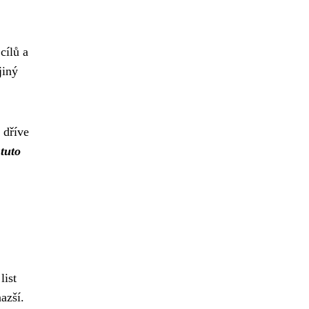
cílů a
jiný
 dříve
 tuto
list
azší.