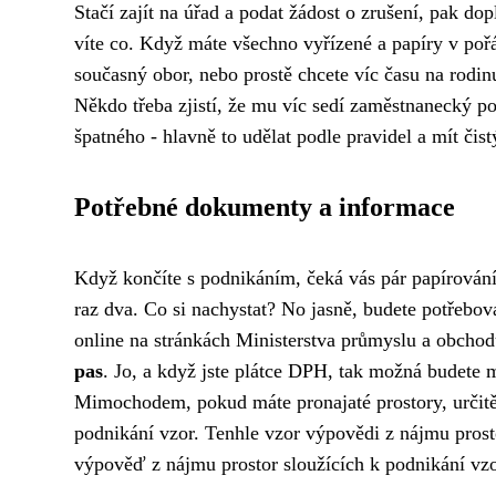
Stačí zajít na úřad a podat žádost o zrušení, pak dopl
víte co. Když máte všechno vyřízené a papíry v poř
současný obor, nebo prostě chcete víc času na rodinu
Někdo třeba zjistí, že mu víc sedí zaměstnanecký po
špatného - hlavně to udělat podle pravidel a mít čistý
Potřebné dokumenty a informace
Když končíte s podnikáním, čeká vás pár papírování, 
raz dva. Co si nachystat? No jasně, budete potřebo
online na stránkách Ministerstva průmyslu a obch
pas
. Jo, a když jste plátce DPH, tak možná budete 
Mimochodem, pokud máte pronajaté prostory, určit
podnikání vzor
. Tenhle vzor výpovědi z nájmu prost
výpověď z nájmu prostor sloužících k podnikání vzo