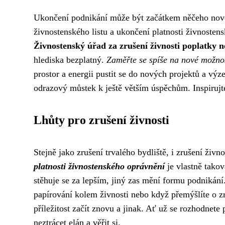
Ukončení podnikání může být začátkem něčeho nového
živnostenského listu a ukončení platnosti živnosten
Živnostenský úřad za zrušení živnosti poplatky n
hlediska bezplatný.
Zaměřte se spíše na nové možnost
prostor a energii pustit se do nových projektů a v
odrazový můstek k ještě větším úspěchům. Inspirujte 
Lhůty pro zrušení živnosti
Stejně jako
zrušení trvalého bydliště
, i zrušení živ
platnosti živnostenského oprávnění
je vlastně takov
stěhuje se za lepším, jiný zas mění formu podnikání
papírování kolem živnosti nebo když přemýšlíte o zru
příležitost začít znovu a jinak. Ať už se rozhodnet
neztrácet elán a věřit si.