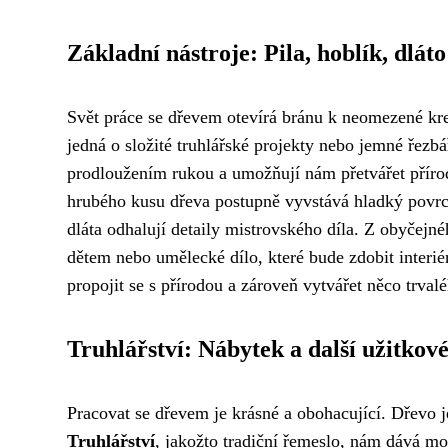
Základní nástroje: Pila, hoblík, dláto
Svět práce se dřevem otevírá bránu k neomezené kre
jedná o složité truhlářské projekty nebo jemné řezbá
prodloužením rukou a umožňují nám přetvářet přírod
hrubého kusu dřeva postupně vyvstává hladký povr
dláta odhalují detaily mistrovského díla. Z obyčejn
dětem nebo umělecké dílo, které bude zdobit interi
propojit se s přírodou a zároveň vytvářet něco trval
Truhlářství: Nábytek a další užitko
Pracovat se dřevem je krásné a obohacující. Dřevo j
Truhlářství
, jakožto tradiční řemeslo, nám dává mo