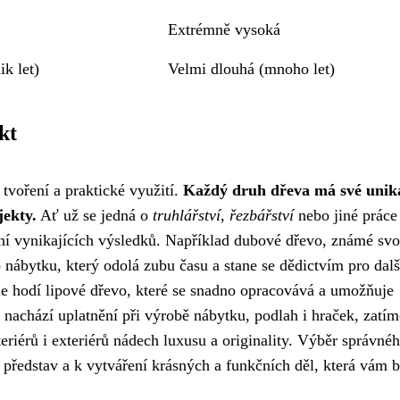
Extrémně vysoká
k let)
Velmi dlouhá (mnoho let)
kt
tvoření a praktické využití.
Každý druh dřeva má své unik
jekty.
Ať už se jedná o
truhlářství, řezbářství
nebo jiné práce
ní vynikajících výsledků. Například dubové dřevo, známé sv
o nábytku, který odolá zubu času a stane se dědictvím pro dalš
ěle hodí lipové dřevo, které se snadno opracovává a umožňuje
o nachází uplatnění při výrobě nábytku, podlah i hraček, zatí
teriérů i exteriérů nádech luxusu a originality. Výběr správné
 představ a k vytváření krásných a funkčních děl, která vám 