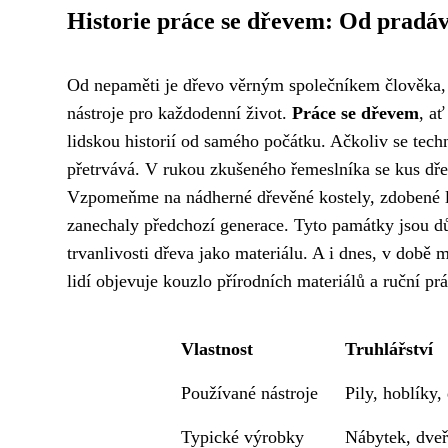
Historie práce se dřevem: Od pradáv
Od nepaměti je dřevo věrným společníkem člověka, 
nástroje pro každodenní život.
Práce se dřevem
, ať
lidskou historií od samého počátku. Ačkoliv se tech
přetrvává. V rukou zkušeného řemeslníka se kus dře
Vzpomeňme na nádherné dřevěné kostely, zdobené l
zanechaly předchozí generace. Tyto památky jsou dů
trvanlivosti dřeva jako materiálu. A i dnes, v době 
lidí objevuje kouzlo přírodních materiálů a ruční prá
Vlastnost
Truhlářství
Používané nástroje
Pily, hoblíky,
Typické výrobky
Nábytek, dveř