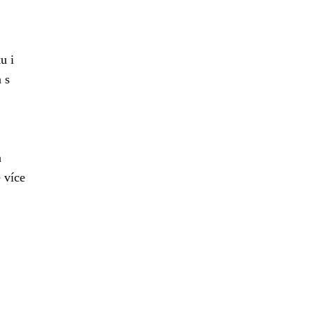
u i
 s
a
 více