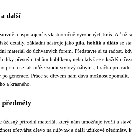
 a další
ativitě a uspokojení z vlastnoručně vyrobených krás. Ať už s
řské detaily, základní nástroje jako
pila
,
hoblík
a
dláto
se stá
ní materiál do úchvatných forem. Představte si tu radost, kd
ch díky přesným tahům hoblíkem, nebo když se s každým ře
ého prkna se tak může zrodit stylový nábytek, hračka pro rados
ér po generace. Práce se dřevem nám dává možnost zpomalit,
ého a krásného.
vé předměty
e úžasný přírodní materiál, který nám umožňuje tvořit a stavě
žnost přetvářet dřevo na
nábytek
a další užitkové předměty, k