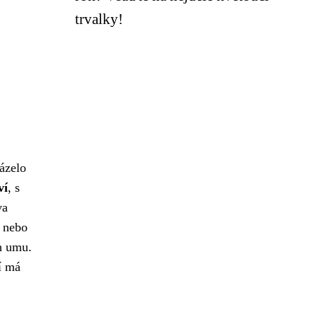
trvalky!
házelo
ví
, s
va
e nebo
ch umu.
í má