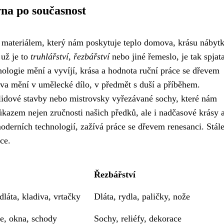
na po současnost
materiálem, který nám poskytuje teplo domova, krásu nábytk
 už je to
truhlářství
,
řezbářství
nebo jiné řemeslo, je tak spjata
nologie mění a vyvíjí, krása a hodnota ruční práce se dřevem
va mění v umělecké dílo, v předmět s duší a příběhem.
idové stavby nebo mistrovsky vyřezávané sochy, které nám
kazem nejen zručnosti našich předků, ale i nadčasové krásy 
moderních technologií, zažívá práce se dřevem renesanci. Stále
ce.
Řezbářství
 dláta, kladiva, vrtačky
Dláta, rydla, paličky, nože
e, okna, schody
Sochy, reliéfy, dekorace