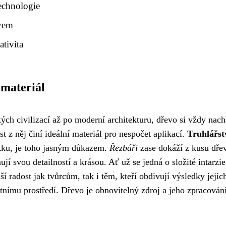
echnologie
evem
tivita
 materiál
kých civilizací až po moderní architekturu, dřevo si vždy nac
t z něj činí ideální materiál pro nespočet aplikací.
Truhlářst
ytku, je toho jasným důkazem.
Řezbáři
zase dokáží z kusu dře
jí svou detailností a krásou. Ať už se jedná o složité intarzi
í radost jak tvůrcům, tak i těm, kteří obdivují výsledky jeji
otnímu prostředí. Dřevo je obnovitelný zdroj a jeho zpracován