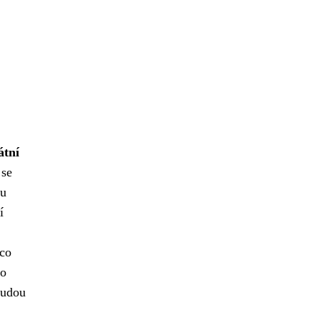
átní
 se
ou
í
mco
ho
budou