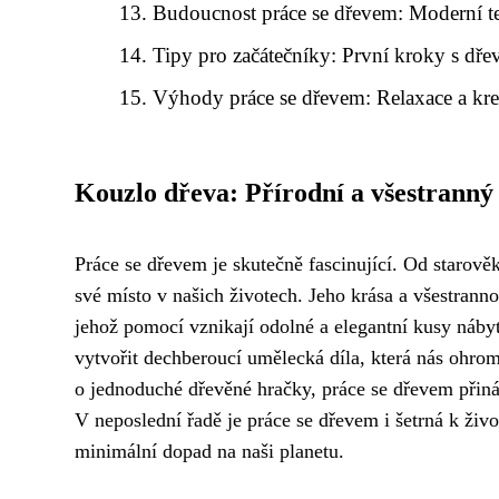
Budoucnost práce se dřevem: Moderní t
Tipy pro začátečníky: První kroky s dř
Výhody práce se dřevem: Relaxace a krea
Kouzlo dřeva: Přírodní a všestranný
Práce se dřevem je skutečně fascinující. Od starově
své místo v našich životech. Jeho krása a všestrannos
jehož pomocí vznikají odolné a elegantní kusy náb
vytvořit dechberoucí umělecká díla, která nás ohromu
o jednoduché dřevěné hračky, práce se dřevem přináš
V neposlední řadě je práce se dřevem i šetrná k živ
minimální dopad na naši planetu.