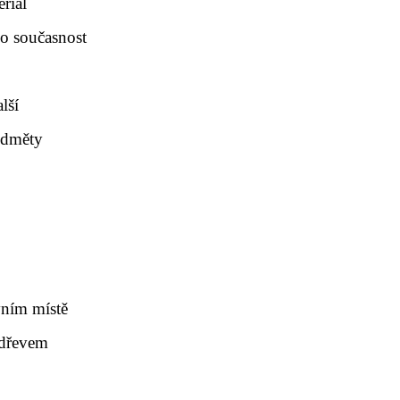
riál
po současnost
lší
ředměty
vním místě
e dřevem