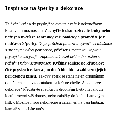
Inspirace na šperky a dekorace
Zalévání květin do pryskyřice otevírá dveře k nekonečným
kreativním možnostem.
Zachyťte krásu rozkvetlé louky nebo
něžných květů ze zahrádky vaší babičky a proměňte je v
nadčasové šperky.
Dejte průchod fantazii a vytvořte si náušnice
s drobnými kvítky pomněnek, přívěsek s magickou kapkou
pryskyřice ukrývající zapomenutý lesní květ nebo prsten s
něžnými kvítky sedmikrásek.
Květiny zalijete do křišťálově
čiré pryskyřice, která jim dodá hloubku a zdůrazní jejich
přirozenou krásu.
Takový šperk se stane nejen originálním
doplňkem, ale i vzpomínkou na krásné chvíle. A co teprve
dekorace? Představte si svícny s drobnými kvítky levandule,
které provoní váš domov, nebo záložky do knih s barevnými
lístky. Možnosti jsou nekonečné a záleží jen na vaší fantazii,
kam až se necháte unést.