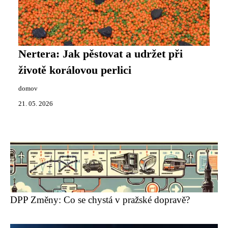
Nertera: Jak pěstovat a udržet při
životě korálovou perlici
domov
21. 05. 2026
DPP Změny: Co se chystá v pražské dopravě?