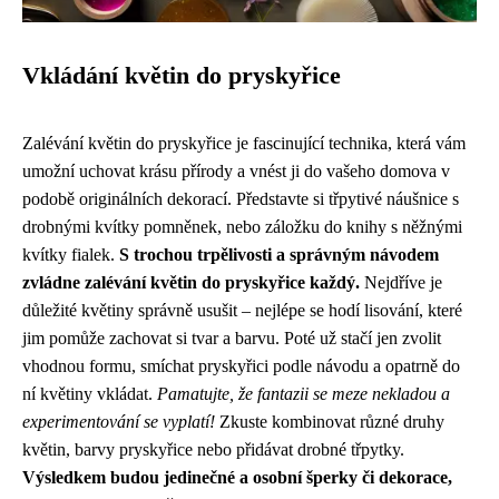
Vkládání květin do pryskyřice
Zalévání květin do pryskyřice je fascinující technika, která vám
umožní uchovat krásu přírody a vnést ji do vašeho domova v
podobě originálních dekorací. Představte si třpytivé náušnice s
drobnými kvítky pomněnek, nebo záložku do knihy s něžnými
kvítky fialek.
S trochou trpělivosti a správným návodem
zvládne zalévání květin do pryskyřice každý.
Nejdříve je
důležité květiny správně usušit – nejlépe se hodí lisování, které
jim pomůže zachovat si tvar a barvu. Poté už stačí jen zvolit
vhodnou formu, smíchat pryskyřici podle návodu a opatrně do
ní květiny vkládat.
Pamatujte, že fantazii se meze nekladou a
experimentování se vyplatí!
Zkuste kombinovat různé druhy
květin, barvy pryskyřice nebo přidávat drobné třpytky.
Výsledkem budou jedinečné a osobní šperky či dekorace,