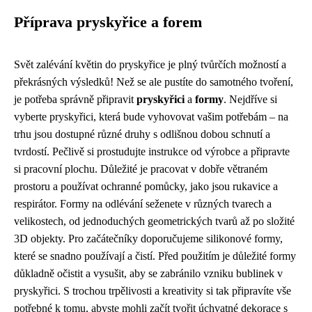
Příprava pryskyřice a forem
Svět zalévání květin do pryskyřice je plný tvůrčích možností a
překrásných výsledků! Než se ale pustíte do samotného tvoření,
je potřeba správně připravit
pryskyřici
a
formy
. Nejdříve si
vyberte pryskyřici, která bude vyhovovat vašim potřebám – na
trhu jsou dostupné různé druhy s odlišnou dobou schnutí a
tvrdostí. Pečlivě si prostudujte instrukce od výrobce a připravte
si pracovní plochu. Důležité je pracovat v dobře větraném
prostoru a používat ochranné pomůcky, jako jsou rukavice a
respirátor. Formy na odlévání seženete v různých tvarech a
velikostech, od jednoduchých geometrických tvarů až po složité
3D objekty. Pro začátečníky doporučujeme silikonové formy,
které se snadno používají a čistí. Před použitím je důležité formy
důkladně očistit a vysušit, aby se zabránilo vzniku bublinek v
pryskyřici. S trochou trpělivosti a kreativity si tak připravíte vše
potřebné k tomu, abyste mohli začít tvořit úchvatné dekorace s