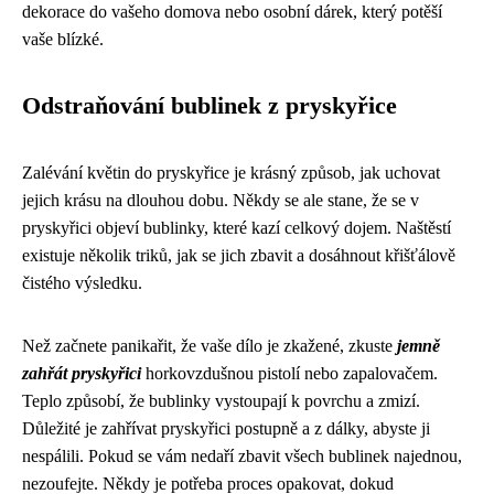
dekorace do vašeho domova nebo osobní dárek, který potěší
vaše blízké.
Odstraňování bublinek z pryskyřice
Zalévání květin do pryskyřice je krásný způsob, jak uchovat
jejich krásu na dlouhou dobu. Někdy se ale stane, že se v
pryskyřici objeví bublinky, které kazí celkový dojem. Naštěstí
existuje několik triků, jak se jich zbavit a dosáhnout křišťálově
čistého výsledku.
Než začnete panikařit, že vaše dílo je zkažené, zkuste
jemně
zahřát pryskyřici
horkovzdušnou pistolí nebo zapalovačem.
Teplo způsobí, že bublinky vystoupají k povrchu a zmizí.
Důležité je zahřívat pryskyřici postupně a z dálky, abyste ji
nespálili. Pokud se vám nedaří zbavit všech bublinek najednou,
nezoufejte. Někdy je potřeba proces opakovat, dokud