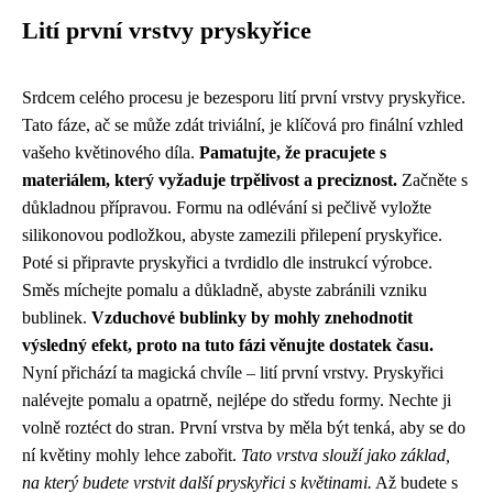
Lití první vrstvy pryskyřice
Srdcem celého procesu je bezesporu lití první vrstvy pryskyřice.
Tato fáze, ač se může zdát triviální, je klíčová pro finální vzhled
vašeho květinového díla.
Pamatujte, že pracujete s
materiálem, který vyžaduje trpělivost a preciznost.
Začněte s
důkladnou přípravou. Formu na odlévání si pečlivě vyložte
silikonovou podložkou, abyste zamezili přilepení pryskyřice.
Poté si připravte pryskyřici a tvrdidlo dle instrukcí výrobce.
Směs míchejte pomalu a důkladně, abyste zabránili vzniku
bublinek.
Vzduchové bublinky by mohly znehodnotit
výsledný efekt, proto na tuto fázi věnujte dostatek času.
Nyní přichází ta magická chvíle – lití první vrstvy. Pryskyřici
nalévejte pomalu a opatrně, nejlépe do středu formy. Nechte ji
volně roztéct do stran. První vrstva by měla být tenká, aby se do
ní květiny mohly lehce zabořit.
Tato vrstva slouží jako základ,
na který budete vrstvit další pryskyřici s květinami.
Až budete s