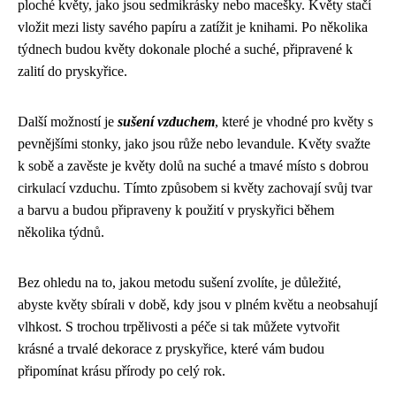
ploché květy, jako jsou sedmikrásky nebo macešky. Květy stačí
vložit mezi listy savého papíru a zatížit je knihami. Po několika
týdnech budou květy dokonale ploché a suché, připravené k
zalití do pryskyřice.
Další možností je
sušení vzduchem
, které je vhodné pro květy s
pevnějšími stonky, jako jsou růže nebo levandule. Květy svažte
k sobě a zavěste je květy dolů na suché a tmavé místo s dobrou
cirkulací vzduchu. Tímto způsobem si květy zachovají svůj tvar
a barvu a budou připraveny k použití v pryskyřici během
několika týdnů.
Bez ohledu na to, jakou metodu sušení zvolíte, je důležité,
abyste květy sbírali v době, kdy jsou v plném květu a neobsahují
vlhkost. S trochou trpělivosti a péče si tak můžete vytvořit
krásné a trvalé dekorace z pryskyřice, které vám budou
připomínat krásu přírody po celý rok.