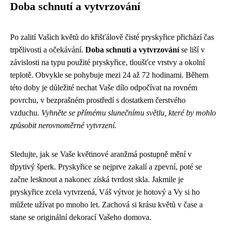
Doba schnutí a vytvrzování
Po zalití Vašich květů do křišťálově čisté pryskyřice přichází čas
trpělivosti a očekávání.
Doba schnutí a vytvrzování
se liší v
závislosti na typu použité pryskyřice, tloušťce vrstvy a okolní
teplotě. Obvykle se pohybuje mezi 24 až 72 hodinami. Během
této doby je důležité nechat Vaše dílo odpočívat na rovném
povrchu, v bezprašném prostředí s dostatkem čerstvého
vzduchu.
Vyhněte se přímému slunečnímu světlu, které by mohlo
způsobit nerovnoměrné vytvrzení.
Sledujte, jak se Vaše květinové aranžmá postupně mění v
třpytivý šperk. Pryskyřice se nejprve zakalí a zpevní, poté se
začne lesknout a nakonec získá tvrdost skla. Jakmile je
pryskyřice zcela vytvrzená, Váš výtvor je hotový a Vy si ho
můžete užívat po mnoho let. Zachová si krásu květů v čase a
stane se originální dekorací Vašeho domova.