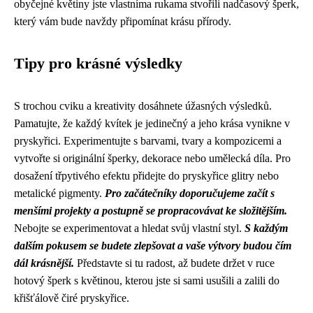
obyčejné květiny jste vlastníma rukama stvořili nadčasový šperk,
který vám bude navždy připomínat krásu přírody.
Tipy pro krásné výsledky
S trochou cviku a kreativity dosáhnete úžasných výsledků.
Pamatujte, že každý kvítek je jedinečný a jeho krása vynikne v
pryskyřici. Experimentujte s barvami, tvary a kompozicemi a
vytvořte si originální šperky, dekorace nebo umělecká díla. Pro
dosažení třpytivého efektu přidejte do pryskyřice glitry nebo
metalické pigmenty.
Pro začátečníky doporučujeme začít s
menšími projekty a postupně se propracovávat ke složitějším.
Nebojte se experimentovat a hledat svůj vlastní styl.
S každým
dalším pokusem se budete zlepšovat a vaše výtvory budou čím
dál krásnější.
Představte si tu radost, až budete držet v ruce
hotový šperk s květinou, kterou jste si sami usušili a zalili do
křišťálově čiré pryskyřice.