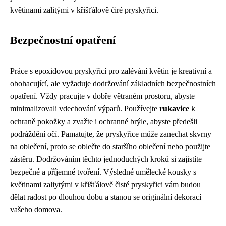
květinami zalitými v křišťálově čiré pryskyřici.
Bezpečnostní opatření
Práce s epoxidovou pryskyřicí pro zalévání květin je kreativní a
obohacující, ale vyžaduje dodržování základních bezpečnostních
opatření. Vždy pracujte v dobře větraném prostoru, abyste
minimalizovali vdechování výparů. Používejte
rukavice
k
ochraně pokožky a zvažte i ochranné brýle, abyste předešli
podráždění očí. Pamatujte, že pryskyřice může zanechat skvrny
na oblečení, proto se oblečte do staršího oblečení nebo použijte
zástěru. Dodržováním těchto jednoduchých kroků si zajistíte
bezpečné a příjemné tvoření. Výsledné umělecké kousky s
květinami zaliytými v křišťálově čisté pryskyřici vám budou
dělat radost po dlouhou dobu a stanou se originální dekorací
vašeho domova.