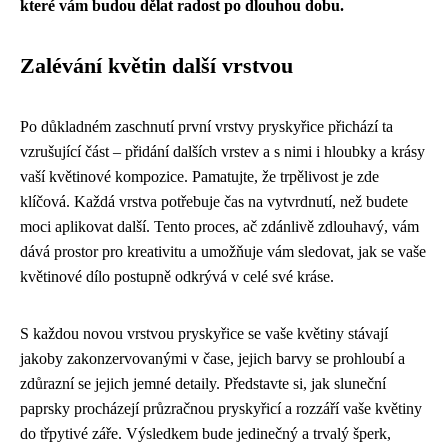
které vám budou dělat radost po dlouhou dobu.
Zalévání květin další vrstvou
Po důkladném zaschnutí první vrstvy pryskyřice přichází ta
vzrušující část – přidání dalších vrstev a s nimi i hloubky a krásy
vaší květinové kompozice. Pamatujte, že trpělivost je zde
klíčová. Každá vrstva potřebuje čas na vytvrdnutí, než budete
moci aplikovat další. Tento proces, ač zdánlivě zdlouhavý, vám
dává prostor pro kreativitu a umožňuje vám sledovat, jak se vaše
květinové dílo postupně odkrývá v celé své kráse.
S každou novou vrstvou pryskyřice se vaše květiny stávají
jakoby zakonzervovanými v čase, jejich barvy se prohloubí a
zdůrazní se jejich jemné detaily. Představte si, jak sluneční
paprsky procházejí průzračnou pryskyřicí a rozzáří vaše květiny
do třpytivé záře. Výsledkem bude jedinečný a trvalý šperk,