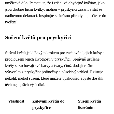
umělecké dílo. Pamatujte, že i zdánlivě obyčejné květiny, jako
jsou drobné luční kvítky, mohou v pryskyřici zazářit a stát se
nádhernou dekorací. Inspirujte se krásou přírody a pusťte se do
tvoření!
Sušení květů pro pryskyřici
Sušení květů je klíčovým krokem pro zachování jejich krásy a
prodloužení jejich životnosti v pryskyřici. Správně usušené
květy si zachovají své barvy a tvary, čímž dodají vašim
výtvorům z pryskyřice jedinečný a působivý vzhled. Existuje
několik metod sušení, které můžete vyzkoušet, abyste dosáhli
těch nejlepších výsledků.
Vlastnost
Zalévání květin do
Sušení květin
pryskyřice
lisováním