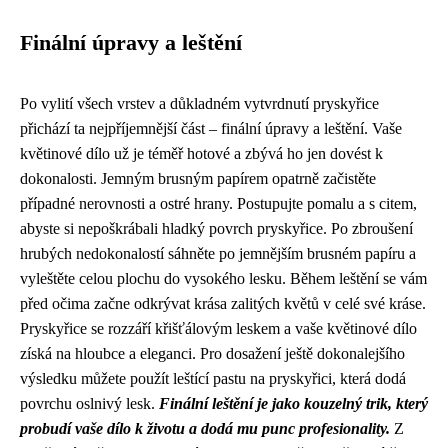
Finální úpravy a leštění
Po vylití všech vrstev a důkladném vytvrdnutí pryskyřice
přichází ta nejpříjemnější část – finální úpravy a leštění. Vaše
květinové dílo už je téměř hotové a zbývá ho jen dovést k
dokonalosti. Jemným brusným papírem opatrně začistěte
případné nerovnosti a ostré hrany. Postupujte pomalu a s citem,
abyste si nepoškrábali hladký povrch pryskyřice. Po zbroušení
hrubých nedokonalostí sáhněte po jemnějším brusném papíru a
vyleštěte celou plochu do vysokého lesku. Během leštění se vám
před očima začne odkrývat krása zalitých květů v celé své kráse.
Pryskyřice se rozzáří křišťálovým leskem a vaše květinové dílo
získá na hloubce a eleganci. Pro dosažení ještě dokonalejšího
výsledku můžete použít leštící pastu na pryskyřici, která dodá
povrchu oslnivý lesk.
Finální leštění je jako kouzelný trik, který
probudí vaše dílo k životu a dodá mu punc profesionality.
Z