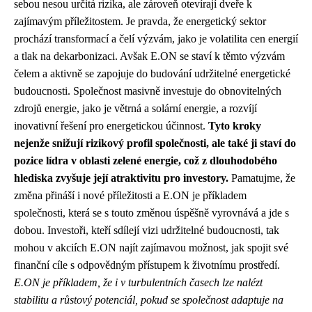
sebou nesou určitá rizika, ale zároveň otevírají dveře k
zajímavým příležitostem. Je pravda, že energetický sektor
prochází transformací a čelí výzvám, jako je volatilita cen energií
a tlak na dekarbonizaci. Avšak E.ON se staví k těmto výzvám
čelem a aktivně se zapojuje do budování udržitelné energetické
budoucnosti. Společnost masivně investuje do obnovitelných
zdrojů energie, jako je větrná a solární energie, a rozvíjí
inovativní řešení pro energetickou účinnost.
Tyto kroky
nejenže snižují rizikový profil společnosti, ale také ji staví do
pozice lídra v oblasti zelené energie, což z dlouhodobého
hlediska zvyšuje její atraktivitu pro investory.
Pamatujme, že
změna přináší i nové příležitosti a E.ON je příkladem
společnosti, která se s touto změnou úspěšně vyrovnává a jde s
dobou. Investoři, kteří sdílejí vizi udržitelné budoucnosti, tak
mohou v akciích E.ON najít zajímavou možnost, jak spojit své
finanční cíle s odpovědným přístupem k životnímu prostředí.
E.ON je příkladem, že i v turbulentních časech lze nalézt
stabilitu a růstový potenciál, pokud se společnost adaptuje na