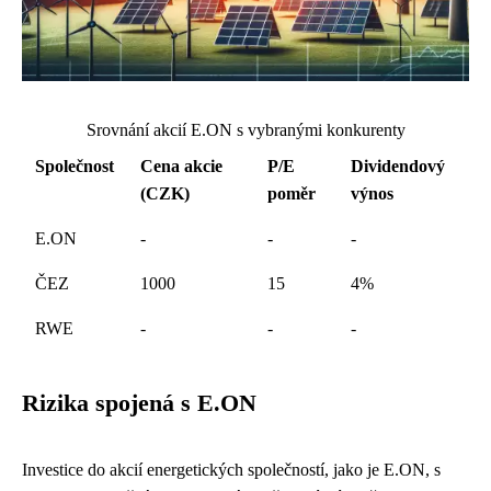
Srovnání akcií E.ON s vybranými konkurenty
Společnost
Cena akcie
P/E
Dividendový
(CZK)
poměr
výnos
E.ON
-
-
-
ČEZ
1000
15
4%
RWE
-
-
-
Rizika spojená s E.ON
Investice do akcií energetických společností, jako je E.ON, s