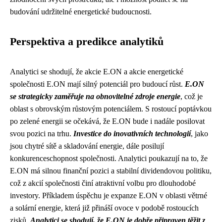
budování udržitelné energetické budoucnosti.
Perspektiva a predikce analytiků
Analytici se shodují, že akcie E.ON a akcie energetické
společnosti E.ON mají silný potenciál pro budoucí růst.
E.ON
se strategicky zaměřuje na obnovitelné zdroje energie
, což je
oblast s obrovským růstovým potenciálem. S rostoucí poptávkou
po zelené energii se očekává, že E.ON bude i nadále posilovat
svou pozici na trhu.
Investice do inovativních technologií
, jako
jsou chytré sítě a skladování energie, dále posilují
konkurenceschopnost společnosti. Analytici poukazují na to, že
E.ON má silnou finanční pozici a stabilní dividendovou politiku,
což z akcií společnosti činí atraktivní volbu pro dlouhodobé
investory. Příkladem úspěchu je expanze E.ON v oblasti větrné
a solární energie, která již přináší ovoce v podobě rostoucích
zisků.
Analytici se shodují, že E.ON je dobře připraven těžit z