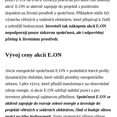
akcií.
E.ON se aktivně zapojuje do projektů s pozitivním
dopadem na životní prostředí a společnost. Příkladem může být
výstavba větrných a solárních elektráren, které přispívají k čistší
a zelenější budoucnosti.
Investoři tak nákupem akcií E.ON
nepodporují pouze ziskovou společnost, ale i odpovědný
přístup k životnímu prostředí.
Vývoj ceny akcií E.ON
Akcie energetické společnosti E.ON v posledních letech prošly
dynamickým obdobím, které odráží proměny energetického
sektoru. I přes výzvy, které přináší transformace na obnovitelné
zdroje energie, si akcie E.ON udržují stabilní pozici a pro
investory představují zajímavou příležitost.
Společnost E.ON se
aktivně zapojuje do rozvoje zelené energie a investuje do
projektů větrných a solárních elektráren, čímž si buduje silnou
pozici na trhu budoucnosti.
Tento strategický přístup slibuje