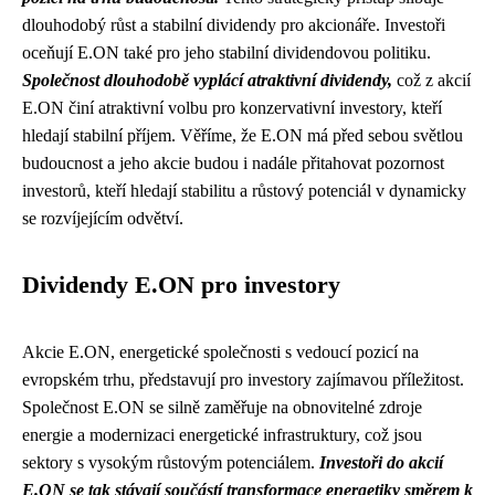
dlouhodobý růst a stabilní dividendy pro akcionáře. Investoři
oceňují E.ON také pro jeho stabilní dividendovou politiku.
Společnost dlouhodobě vyplácí atraktivní dividendy,
což z akcií
E.ON činí atraktivní volbu pro konzervativní investory, kteří
hledají stabilní příjem. Věříme, že E.ON má před sebou světlou
budoucnost a jeho akcie budou i nadále přitahovat pozornost
investorů, kteří hledají stabilitu a růstový potenciál v dynamicky
se rozvíjejícím odvětví.
Dividendy E.ON pro investory
Akcie E.ON, energetické společnosti s vedoucí pozicí na
evropském trhu, představují pro investory zajímavou příležitost.
Společnost E.ON se silně zaměřuje na obnovitelné zdroje
energie a modernizaci energetické infrastruktury, což jsou
sektory s vysokým růstovým potenciálem.
Investoři do akcií
E.ON se tak stávají součástí transformace energetiky směrem k