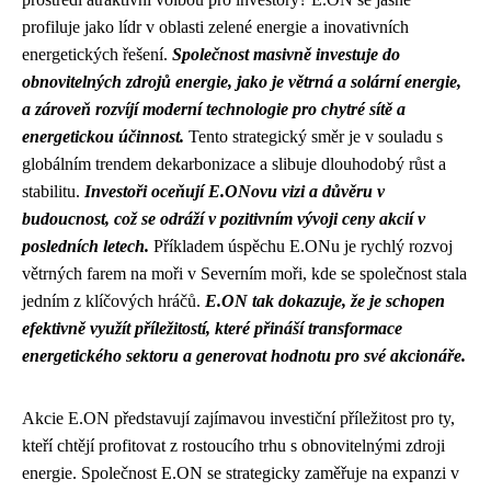
profiluje jako lídr v oblasti zelené energie a inovativních
energetických řešení.
Společnost masivně investuje do
obnovitelných zdrojů energie, jako je větrná a solární energie,
a zároveň rozvíjí moderní technologie pro chytré sítě a
energetickou účinnost.
Tento strategický směr je v souladu s
globálním trendem dekarbonizace a slibuje dlouhodobý růst a
stabilitu.
Investoři oceňují E.ONovu vizi a důvěru v
budoucnost, což se odráží v pozitivním vývoji ceny akcií v
posledních letech.
Příkladem úspěchu E.ONu je rychlý rozvoj
větrných farem na moři v Severním moři, kde se společnost stala
jedním z klíčových hráčů.
E.ON tak dokazuje, že je schopen
efektivně využít příležitostí, které přináší transformace
energetického sektoru a generovat hodnotu pro své akcionáře.
Akcie E.ON představují zajímavou investiční příležitost pro ty,
kteří chtějí profitovat z rostoucího trhu s obnovitelnými zdroji
energie. Společnost E.ON se strategicky zaměřuje na expanzi v