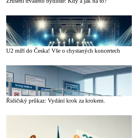
Zrušení trvalého bydliště: Kdy a jak na to?
U2 míří do Česka! Vše o chystaných koncertech
Řidičský průkaz: Vydání krok za krokem.