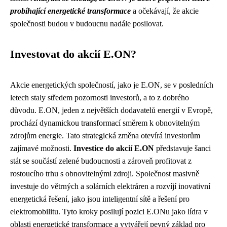
probíhající energetické transformace
a očekávají, že akcie
společnosti budou v budoucnu nadále posilovat.
Investovat do akcií E.ON?
Akcie energetických společností, jako je E.ON, se v posledních
letech staly středem pozornosti investorů, a to z dobrého
důvodu. E.ON, jeden z největších dodavatelů energií v Evropě,
prochází dynamickou transformací směrem k obnovitelným
zdrojům energie. Tato strategická změna otevírá investorům
zajímavé možnosti.
Investice do akcií E.ON
představuje šanci
stát se součástí zelené budoucnosti a zároveň profitovat z
rostoucího trhu s obnovitelnými zdroji. Společnost masivně
investuje do větrných a solárních elektráren a rozvíjí inovativní
energetická řešení, jako jsou inteligentní sítě a řešení pro
elektromobilitu. Tyto kroky posilují pozici E.ONu jako lídra v
oblasti energetické transformace a vytvářejí pevný základ pro