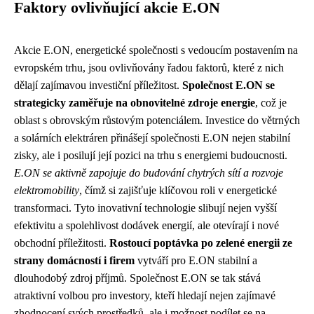
Faktory ovlivňující akcie E.ON
Akcie E.ON, energetické společnosti s vedoucím postavením na
evropském trhu, jsou ovlivňovány řadou faktorů, které z nich
dělají zajímavou investiční příležitost.
Společnost E.ON se
strategicky zaměřuje na obnovitelné zdroje energie
, což je
oblast s obrovským růstovým potenciálem. Investice do větrných
a solárních elektráren přinášejí společnosti E.ON nejen stabilní
zisky, ale i posilují její pozici na trhu s energiemi budoucnosti.
E.ON se aktivně zapojuje do budování chytrých sítí a rozvoje
elektromobility
, čímž si zajišťuje klíčovou roli v energetické
transformaci. Tyto inovativní technologie slibují nejen vyšší
efektivitu a spolehlivost dodávek energií, ale otevírají i nové
obchodní příležitosti.
Rostoucí poptávka po zelené energii ze
strany domácností i firem
vytváří pro E.ON stabilní a
dlouhodobý zdroj příjmů. Společnost E.ON se tak stává
atraktivní volbou pro investory, kteří hledají nejen zajímavé
zhodnocení svých prostředků, ale i možnost podílet se na