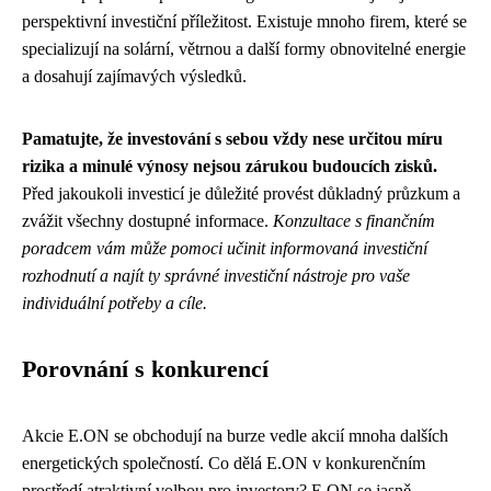
perspektivní investiční příležitost. Existuje mnoho firem, které se
specializují na solární, větrnou a další formy obnovitelné energie
a dosahují zajímavých výsledků.
Pamatujte, že investování s sebou vždy nese určitou míru
rizika a minulé výnosy nejsou zárukou budoucích zisků.
Před jakoukoli investicí je důležité provést důkladný průzkum a
zvážit všechny dostupné informace.
Konzultace s finančním
poradcem vám může pomoci učinit informovaná investiční
rozhodnutí a najít ty správné investiční nástroje pro vaše
individuální potřeby a cíle.
Porovnání s konkurencí
Akcie E.ON se obchodují na burze vedle akcií mnoha dalších
energetických společností. Co dělá E.ON v konkurenčním
prostředí atraktivní volbou pro investory? E.ON se jasně