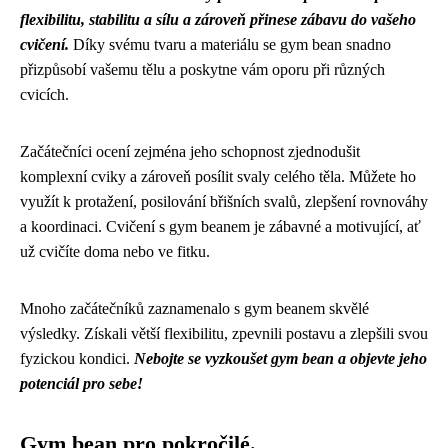
flexibilitu, stabilitu a sílu a zároveň přinese zábavu do vašeho
cvičení.
Díky svému tvaru a materiálu se gym bean snadno
přizpůsobí vašemu tělu a poskytne vám oporu při různých
cvicích.
Začátečníci ocení zejména jeho schopnost zjednodušit
komplexní cviky a zároveň posílit svaly celého těla. Můžete ho
využít k protažení, posilování břišních svalů, zlepšení rovnováhy
a koordinaci. Cvičení s gym beanem je zábavné a motivující, ať
už cvičíte doma nebo ve fitku.
Mnoho začátečníků zaznamenalo s gym beanem skvělé
výsledky. Získali větší flexibilitu, zpevnili postavu a zlepšili svou
fyzickou kondici.
Nebojte se vyzkoušet gym bean a objevte jeho
potenciál pro sebe!
Gym bean pro pokročilé.