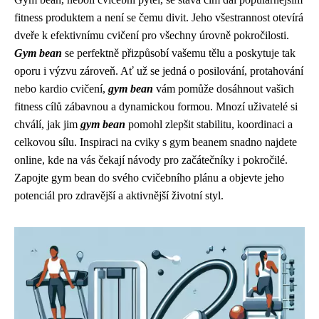
fitness produktem a není se čemu divit. Jeho všestrannost otevírá
dveře k efektivnímu cvičení pro všechny úrovně pokročilosti.
Gym bean
se perfektně přizpůsobí vašemu tělu a poskytuje tak
oporu i výzvu zároveň. Ať už se jedná o posilování, protahování
nebo kardio cvičení,
gym bean
vám pomůže dosáhnout vašich
fitness cílů zábavnou a dynamickou formou. Mnozí uživatelé si
chválí, jak jim
gym bean
pomohl zlepšit stabilitu, koordinaci a
celkovou sílu. Inspiraci na cviky s gym beanem snadno najdete
online, kde na vás čekají návody pro začátečníky i pokročilé.
Zapojte gym bean do svého cvičebního plánu a objevte jeho
potenciál pro zdravější a aktivnější životní styl.