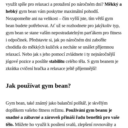
využít spíše pro relaxaci a protažení po náročném dni?
Měkký a
hebký
gym bean vám poskytne maximální pohodlí.
Nezapomeňte ani na velikost – čím vyšší jste, tím větší gym
bean budete potřebovat. Ať už se rozhodnete pro jakýkoliv typ,
gym bean se stane vaším nepostradatelným parťákem pro fitness
i odpočinek. Představte si, jak po náročném dni zaboříte
chodidla do měkkých kuliček a necháte se unášet příjemnou
relaxací. Nebo jak s jeho pomocí zvládnete i ty nejnáročnější
jógové pozice a posílíte
stabilitu
celého těla. S gym beanem je
zkrátka cvičení hračka a relaxace ještě příjemnější!
Jak používat gym bean?
Gym bean, také známý jako balanční polštář, je skvělým
doplňkem vašeho fitness režimu.
Používání gym beanu je
snadné a zábavné a zároveň přináší řadu benefitů pro vaše
tělo.
Můžete ho využít k posílení svalů, zlepšení rovnováhy a