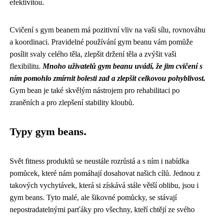
efektivitou.
Cvičení s gym beanem má pozitivní vliv na vaši sílu, rovnováhu
a koordinaci. Pravidelné používání gym beanu vám pomůže
posílit svaly celého těla, zlepšit držení těla a zvýšit vaši
flexibilitu.
Mnoho uživatelů gym beanu uvádí, že jim cvičení s
ním pomohlo zmírnit bolesti zad a zlepšit celkovou pohyblivost.
Gym bean je také skvělým nástrojem pro rehabilitaci po
zraněních a pro zlepšení stability kloubů.
Typy gym beans.
Svět fitness produktů se neustále rozrůstá a s ním i nabídka
pomůcek, které nám pomáhají dosahovat našich cílů. Jednou z
takových vychytávek, která si získává stále větší oblibu, jsou i
gym beans. Tyto malé, ale šikovné pomůcky, se stávají
nepostradatelnými parťáky pro všechny, kteří chtějí ze svého