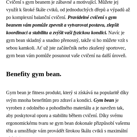
Cvičení s gym beanem je zábavné a motivující. Můžete jej
využít k široké škále cviků, od jednoduchých dřepů a výpadů až
po komplexní balanční cvičení.
Pravidelné cvičení s gym
beanem vám pomůže zpevnit a vytvarovat postavu, zlepšit
koordinaci a stabilitu a zvýšit vaši fyzickou kondici.
Navíc je
gym bean skladný a snadno přenosný, takže si ho můžete vzít s
sebou kamkoli. Ať už jste začátečník nebo zkušený sportovec,
gym bean vám pomůže posunout vaše cvičení na další úroveň.
Benefity gym bean.
Gym bean je fitness produkt, který si získává na popularitě díky
svým mnoha benefitům pro zdraví a kondici.
Gym bean
je
vyroben z odolného a pohodlného materiálu a je navržen tak,
aby poskytoval oporu a stabilitu během cvičení. Díky svému
ergonomickému tvaru se gym bean dokonale přizpůsobí vašemu
tělu a umožňuje vám provádět širokou škálu cviků s maximální