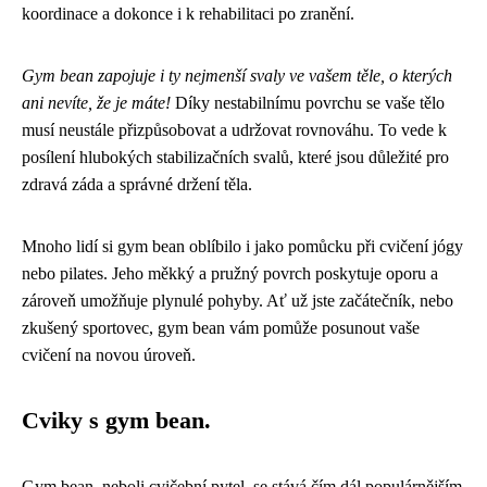
koordinace a dokonce i k rehabilitaci po zranění.
Gym bean zapojuje i ty nejmenší svaly ve vašem těle, o kterých
ani nevíte, že je máte!
Díky nestabilnímu povrchu se vaše tělo
musí neustále přizpůsobovat a udržovat rovnováhu. To vede k
posílení hlubokých stabilizačních svalů, které jsou důležité pro
zdravá záda a správné držení těla.
Mnoho lidí si gym bean oblíbilo i jako pomůcku při cvičení jógy
nebo pilates. Jeho měkký a pružný povrch poskytuje oporu a
zároveň umožňuje plynulé pohyby. Ať už jste začátečník, nebo
zkušený sportovec, gym bean vám pomůže posunout vaše
cvičení na novou úroveň.
Cviky s gym bean.
Gym bean, neboli cvičební pytel, se stává čím dál populárnějším