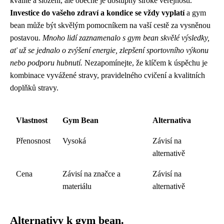
kvalitě a složení, ale obecně je dostupný široké veřejnosti.
Investice do vašeho zdraví a kondice se vždy vyplatí
a gym
bean může být skvělým pomocníkem na vaší cestě za vysněnou
postavou.
Mnoho lidí zaznamenalo s gym bean skvělé výsledky,
ať už se jednalo o zvýšení energie, zlepšení sportovního výkonu
nebo podporu hubnutí.
Nezapomínejte, že klíčem k úspěchu je
kombinace vyvážené stravy, pravidelného cvičení a kvalitních
doplňků stravy.
Vlastnost
Gym Bean
Alternativa
Přenosnost
Vysoká
Závisí na
alternativě
Cena
Závisí na značce a
Závisí na
materiálu
alternativě
Alternativy k gym bean.