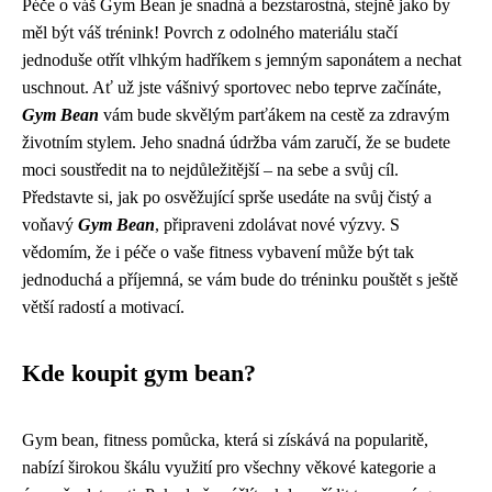
Péče o váš Gym Bean je snadná a bezstarostná, stejně jako by
měl být váš trénink! Povrch z odolného materiálu stačí
jednoduše otřít vlhkým hadříkem s jemným saponátem a nechat
uschnout. Ať už jste vášnivý sportovec nebo teprve začínáte,
Gym Bean
vám bude skvělým parťákem na cestě za zdravým
životním stylem. Jeho snadná údržba vám zaručí, že se budete
moci soustředit na to nejdůležitější – na sebe a svůj cíl.
Představte si, jak po osvěžující sprše usedáte na svůj čistý a
voňavý
Gym Bean
, připraveni zdolávat nové výzvy. S
vědomím, že i péče o vaše fitness vybavení může být tak
jednoduchá a příjemná, se vám bude do tréninku pouštět s ještě
větší radostí a motivací.
Kde koupit gym bean?
Gym bean, fitness pomůcka, která si získává na popularitě,
nabízí širokou škálu využití pro všechny věkové kategorie a