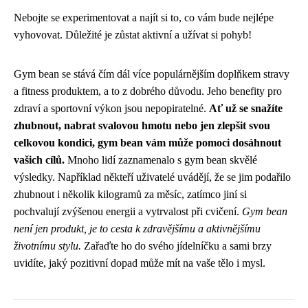
Nebojte se experimentovat a najít si to, co vám bude nejlépe
vyhovovat. Důležité je zůstat aktivní a užívat si pohyb!
Gym bean se stává čím dál více populárnějším doplňkem stravy
a fitness produktem, a to z dobrého důvodu. Jeho benefity pro
zdraví a sportovní výkon jsou nepopiratelné.
Ať už se snažíte
zhubnout, nabrat svalovou hmotu nebo jen zlepšit svou
celkovou kondici, gym bean vám může pomoci dosáhnout
vašich cílů.
Mnoho lidí zaznamenalo s gym bean skvělé
výsledky. Například někteří uživatelé uvádějí, že se jim podařilo
zhubnout i několik kilogramů za měsíc, zatímco jiní si
pochvalují zvýšenou energii a vytrvalost při cvičení.
Gym bean
není jen produkt, je to cesta k zdravějšímu a aktivnějšímu
životnímu stylu.
Zařaďte ho do svého jídelníčku a sami brzy
uvidíte, jaký pozitivní dopad může mít na vaše tělo i mysl.