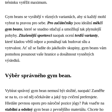
tréninku vytěžit maximum.
Gym beans se vyrábějí v různých variantách, aby si každý mohl
vybrat tu pravou pro sebe.
Pro začátečníky
jsou ideální
měkčí
gym beans
, které se snadno stlačují a umožňují tak plynulejší
pohyby.
Zkušenější sportovci
naopak ocení
tvrdší varianty
,
které kladou větší odpor a pomáhají tak budovat sílu a
vytrvalost. Ať už se řadíte do jakékoliv skupiny, gym beans vám
pomohou posunout vaše hranice a dosáhnout vysněných
výsledků.
Výběr správného gym bean.
Vybírat správný gym bean nemusí být složité, naopak! Zaměřte
se na to, co od něj očekáváte a jaký typ cvičení preferujete.
Hledáte pevnou oporu pro náročné pozice jógy? Pak vsaďte na
stabilní a odolný
gym bean z pevnějšího materiálu. Chcete ho