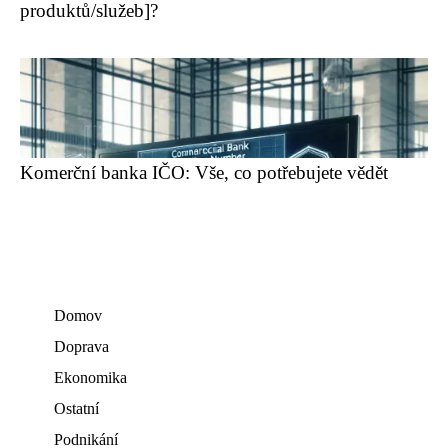
produktů/služeb]?
Komerční banka IČO: Vše, co potřebujete vědět
Domov
Doprava
Ekonomika
Ostatní
Podnikání