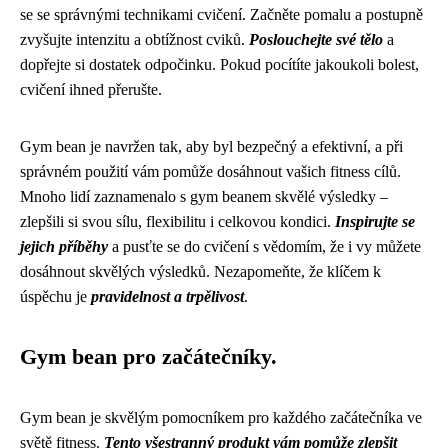
se se správnými technikami cvičení. Začněte pomalu a postupně
zvyšujte intenzitu a obtížnost cviků.
Poslouchejte své tělo
a
dopřejte si dostatek odpočinku. Pokud pocítíte jakoukoli bolest,
cvičení ihned přerušte.
Gym bean je navržen tak, aby byl bezpečný a efektivní, a při
správném použití vám pomůže dosáhnout vašich fitness cílů.
Mnoho lidí zaznamenalo s gym beanem skvělé výsledky –
zlepšili si svou sílu, flexibilitu i celkovou kondici.
Inspirujte se
jejich příběhy
a pusťte se do cvičení s vědomím, že i vy můžete
dosáhnout skvělých výsledků. Nezapomeňte, že klíčem k
úspěchu je
pravidelnost a trpělivost
.
Gym bean pro začátečníky.
Gym bean je skvělým pomocníkem pro každého začátečníka ve
světě fitness.
Tento všestranný produkt vám pomůže zlepšit