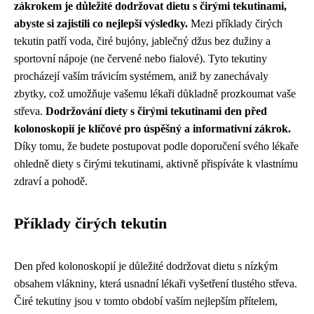
zákrokem je důležité dodržovat dietu s čirými tekutinami,
abyste si zajistili co nejlepší výsledky.
Mezi příklady čirých
tekutin patří voda, čiré bujóny, jablečný džus bez dužiny a
sportovní nápoje (ne červené nebo fialové). Tyto tekutiny
procházejí vaším trávicím systémem, aniž by zanechávaly
zbytky, což umožňuje vašemu lékaři důkladně prozkoumat vaše
střeva.
Dodržování diety s čirými tekutinami den před
kolonoskopií je klíčové pro úspěšný a informativní zákrok.
Díky tomu, že budete postupovat podle doporučení svého lékaře
ohledně diety s čirými tekutinami, aktivně přispíváte k vlastnímu
zdraví a pohodě.
Příklady čirých tekutin
Den před kolonoskopií je důležité dodržovat dietu s nízkým
obsahem vlákniny, která usnadní lékaři vyšetření tlustého střeva.
Čiré tekutiny jsou v tomto období vaším nejlepším přítelem,