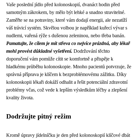
Vaše poslední jídlo před kolonoskopií, dvanáct hodin před
samotným zákrokem, by mělo být lehké a snadno stravitelné.
Zaměřte se na potraviny, které vám dodají energii, ale nezatíží
váš trávicí systém. Skvělou volbou je například kuřecí vývar s
nudlemi, vařená rýže s dušenou zeleninou, nebo třeba banán.
Pamatujte, že cílem je mít střeva co nejvíce prázdná, aby lékař
mohl provést důkladné vyšetření.
Dodržování těchto
doporučení vám pomůže cítit se komfortně a přispěje k
hladkému průběhu kolonoskopie. Mnoho pacientů potvrzuje, že
správná příprava je klíčem k bezproblémovému zážitku. Díky
kolonoskopii lékaři dokáží odhalit a řešit potenciální zdravotní
problémy včas, což vede k lepším výsledkům léčby a zlepšení
kvality života.
Dodržujte pitný režim
Kromě úpravy jídelníčku je den před kolonoskopií klíčové dbát