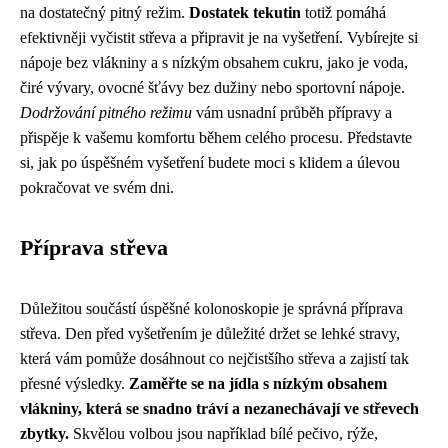
na dostatečný pitný režim.
Dostatek tekutin
totiž pomáhá
efektivněji vyčistit střeva a připravit je na vyšetření. Vybírejte si
nápoje bez vlákniny a s nízkým obsahem cukru, jako je voda,
čiré vývary, ovocné šťávy bez dužiny nebo sportovní nápoje.
Dodržování pitného režimu
vám usnadní průběh přípravy a
přispěje k vašemu komfortu během celého procesu. Představte
si, jak po úspěšném vyšetření budete moci s klidem a úlevou
pokračovat ve svém dni.
Příprava střeva
Důležitou součástí úspěšné kolonoskopie je správná příprava
střeva. Den před vyšetřením je důležité držet se lehké stravy,
která vám pomůže dosáhnout co nejčistšího střeva a zajistí tak
přesné výsledky.
Zaměřte se na jídla s nízkým obsahem
vlákniny, která se snadno tráví a nezanechávají ve střevech
zbytky.
Skvělou volbou jsou například bílé pečivo, rýže,