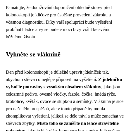
Pamatujte, že dodržování doporučení ohledně stravy před
kolonoskopií je klíčové pro úspěšné provedení zákroku a
včasnou diagnostiku. Díky vaší spolupráci bude vyšetření
probíhat hladce a vy se budete moci brzy vrátit ke svému
běžnému životu.
Vyhněte se vláknině
Den před kolonoskopií je důležité upravit jídelníček tak,
abychom střeva co nejlépe připravili na vyšetření.
Z jídelníčku
vyřaďte potraviny s vysokým obsahem vlákniny
, jako jsou
celozrnné pečivo, ovesné vločky, fazole, čočka, hnědá rýže,
brokolice, květák, ovoce se slupkou a semínky. Vláknina je sice
pro naše tělo prospěšná, ale v tomto případě by mohla
zkomplikovat vyšetření, jelikož se déle tráví a může zanechat ve
střevech zbytky.
Místo toho se zaměřte na lehce stravitelné
potraviny
, jako je bílá rýže, brambory bez slupky, bílé pečivo,