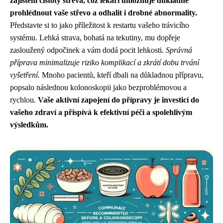
zajištění čistoty střeva, což lékaři umožňuje důkladně
prohlédnout vaše střevo a odhalit i drobné abnormality.
Představte si to jako příležitost k restartu vašeho trávicího
systému. Lehká strava, bohatá na tekutiny, mu dopřeje
zasloužený odpočinek a vám dodá pocit lehkosti.
Správná
příprava minimalizuje riziko komplikací a zkrátí dobu trvání
vyšetření.
Mnoho pacientů, kteří dbali na důkladnou přípravu,
popsalo následnou kolonoskopii jako bezproblémovou a
rychlou.
Vaše aktivní zapojení do přípravy je investicí do
vašeho zdraví a přispívá k efektivní péči a spolehlivým
výsledkům.