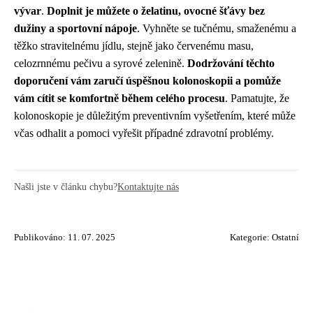
vývar
.
Doplnit je můžete o želatinu, ovocné šťávy bez
dužiny a sportovní nápoje
. Vyhněte se tučnému, smaženému a
těžko stravitelnému jídlu, stejně jako červenému masu,
celozrnnému pečivu a syrové zelenině.
Dodržování těchto
doporučení vám zaručí úspěšnou kolonoskopii a pomůže
vám cítit se komfortně během celého procesu
. Pamatujte, že
kolonoskopie je důležitým preventivním vyšetřením, které může
včas odhalit a pomoci vyřešit případné zdravotní problémy.
Našli jste v článku chybu?
Kontaktujte nás
Publikováno: 11. 07. 2025
Kategorie:
Ostatní