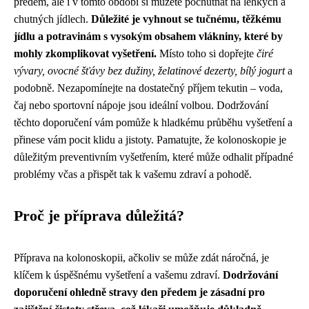
předem, ale i v tomto období si můžete pochutnat na lehkých a
chutných jídlech.
Důležité je vyhnout se tučnému, těžkému
jídlu a potravinám s vysokým obsahem vlákniny, které by
mohly zkomplikovat vyšetření.
Místo toho si dopřejte
čiré
vývary, ovocné šťávy bez dužiny, želatinové dezerty, bílý jogurt
a
podobně. Nezapomínejte na dostatečný příjem tekutin – voda,
čaj nebo sportovní nápoje jsou ideální volbou. Dodržování
těchto doporučení vám pomůže k hladkému průběhu vyšetření a
přinese vám pocit klidu a jistoty. Pamatujte, že kolonoskopie je
důležitým preventivním vyšetřením, které může odhalit případné
problémy včas a přispět tak k vašemu zdraví a pohodě.
Proč je příprava důležitá?
Příprava na kolonoskopii, ačkoliv se může zdát náročná, je
klíčem k úspěšnému vyšetření a vašemu zdraví.
Dodržování
doporučení ohledně stravy den předem je zásadní pro