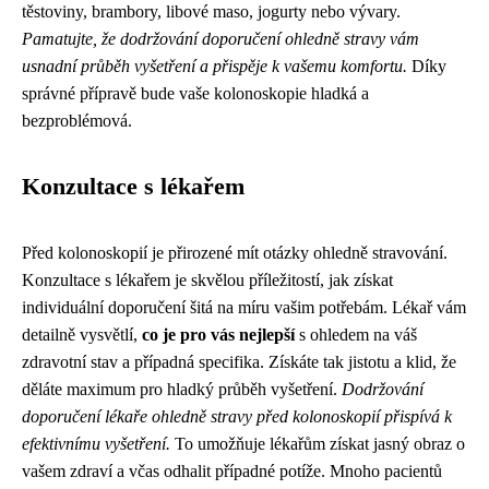
těstoviny, brambory, libové maso, jogurty nebo vývary.
Pamatujte, že dodržování doporučení ohledně stravy vám
usnadní průběh vyšetření a přispěje k vašemu komfortu.
Díky
správné přípravě bude vaše kolonoskopie hladká a
bezproblémová.
Konzultace s lékařem
Před kolonoskopií je přirozené mít otázky ohledně stravování.
Konzultace s lékařem je skvělou příležitostí, jak získat
individuální doporučení šitá na míru vašim potřebám. Lékař vám
detailně vysvětlí,
co je pro vás nejlepší
s ohledem na váš
zdravotní stav a případná specifika. Získáte tak jistotu a klid, že
děláte maximum pro hladký průběh vyšetření.
Dodržování
doporučení lékaře ohledně stravy před kolonoskopií přispívá k
efektivnímu vyšetření.
To umožňuje lékařům získat jasný obraz o
vašem zdraví a včas odhalit případné potíže. Mnoho pacientů