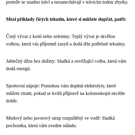
protože se snadno tráví a nezanechávají v trávicím traktu zbytky.
Mezi příklady čirých tekutin, které si můžete dopřát, patří:
Čistý vývar z kostí nebo zeleniny: Teplý vývar je skvělou
volbou, která vás příjemně zasytí a dodá tělu potřebné tekutiny.
Jablečný džus bez dužiny: Sladká a osvěžující volba, která vám
dodá energii.
Sportovní nápoje: Pomohou vám doplnit elektrolyty, které
můžete ztratit, pokud se kvůli přípravě na kolonoskopii necítíte
dobře.
Medový nebo javorový sirup rozpuštěný ve vodě: Sladká
pochoutka, která vám zvedne náladu.