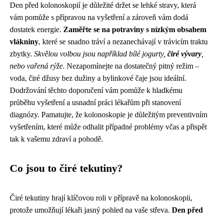
Den před kolonoskopií je důležité držet se lehké stravy, která
vám pomůže s přípravou na vyšetření a zároveň vám dodá
dostatek energie.
Zaměřte se na potraviny s nízkým obsahem
vlákniny
, které se snadno tráví a nezanechávají v trávicím traktu
zbytky.
Skvělou volbou jsou například bílé jogurty,
čiré vývary
,
nebo vařená rýže.
Nezapomínejte na dostatečný pitný režim –
voda, čiré džusy bez dužiny a bylinkové čaje jsou ideální.
Dodržování těchto doporučení vám pomůže k hladkému
průběhu vyšetření a usnadní práci lékařům při stanovení
diagnózy. Pamatujte, že kolonoskopie je důležitým preventivním
vyšetřením, které může odhalit případné problémy včas a přispět
tak k vašemu zdraví a pohodě.
Co jsou to čiré tekutiny?
Čiré tekutiny hrají klíčovou roli v přípravě na kolonoskopii,
protože umožňují lékaři jasný pohled na vaše střeva.
Den před