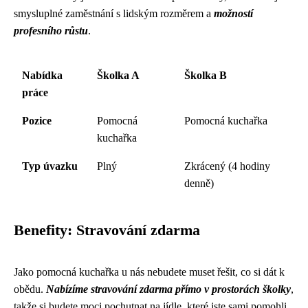
smysluplné zaměstnání s lidským rozměrem a
možností
profesního růstu
.
Nabídka
Školka A
Školka B
práce
Pozice
Pomocná
Pomocná kuchařka
kuchařka
Typ úvazku
Plný
Zkrácený (4 hodiny
denně)
Benefity: Stravování zdarma
Jako pomocná kuchařka u nás nebudete muset řešit, co si dát k
obědu.
Nabízíme stravování zdarma přímo v prostorách školky
,
takže si budete moci pochutnat na jídle, které jste sami pomohli