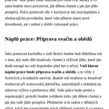
sami budete moci pozorovat, jak dětem chutná a jak jim jídlo
prospívá. Práce pomocné síly v kuchyni je tak smysluplným a
obohacujícím povoláním, které vám přinese nejen nové
dovednosti, ale i radost z dobře vykonané práce.
Náplň práce: Příprava svačin a obědů
Jako pomocná kuchařka v naší školce budete hrát důležitou roli
v tom, aby naše děti dostávaly chutné a výživné jídlo, které jim
dodá energii na celé dopoledne plné her a učení.
Vaší hlavní
náplní práce bude příprava svačin a obědů
, a to vždy z
čerstvých a kvalitních surovin.
Budete mít možnost se kreativně
realizovat při sestavování jídelníčku
, samozřejmě s ohledem na
zdravou výživu a preference dětí. Vaše práce bude pestrá a
uspokojující, protože budete svědkem toho, jak dětem chutná a
jak jim vaše jídlo prospívá. Představte si tu radost v dětských
očích, když jim naservírujete jejich oblíbený pokrm! A co teprve