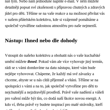
náš tým. Nebo nám jednoduše napište e-mail. V něm můžete
detailněji popsat své zkušenosti s přípravou chutných a zdravých
jídel pro děti. Těšíme se na vaše reakce a na možnost přivítat vás
v našem přátelském kolektivu, kde si vzájemně pomáháme a
společně vytváříme radostnou atmosféru pro naše nejmenší.
Nástup: Ihned nebo dle dohody
Vstoupit do našeho kolektivu a obohatit nás o vaše kuchařské
umění můžete
ihned
. Pokud vám ale více vyhovuje jiný termín,
rádi se s vámi domluvíme na datu nástupu, které vám bude
nejlépe vyhovovat. Chápeme, že každý má své závazky a
chceme, abyste se u nás cítili příjemně a vítáni. Těšíme se na
spolupráci s vámi a na to, jak společně vytvoříme pro děti to
nejchutnější a nejzdravější prostředí. Právě vaše nadšení a vášeň
pro vaření může být tím, co dodá naší školce novou energii. A
kdo ví, třeba právě vy budete inspirací pro malé strávníky, kteří