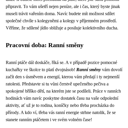
připravit. To vám ušetří nejen peníze, ale i čas, který byste jinak
museli trávit vařením doma. Navíc budete mít možnost sdílet
společné chvíle s kolegyněmi a kolegy v příjemném prostředí.
Věříme, že sdílené jídlo sbližuje a posiluje kolektivního ducha.
Pracovní doba: Ranní směny
Ranní ptáče dál doskáče, říká se. A v případě pozice pomocné
kuchařky ve školce to platí dvojnásob!
Ranní směny
vám dovolí
začít den s úsměvem a energií, kterou vám předají i ty nejmenší
ratolesti. Představte si tu vůni čerstvě upečeného pečiva a
spokojené bříško dětí, na kterém jste se podíleli. Práce v ranních
hodinách vám navíc poskytne dostatek času na vaše odpolední
aktivity, ať už je to rodina, koníčky nebo třeba procházka do
přírody. A kdo ví, třeba vás ranní energie strhne natolik, že se
stanete ranním ptáčetem i ve svém volném čase!