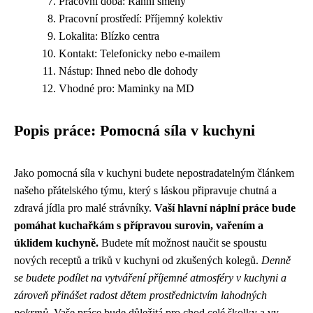
Pracovní doba: Ranní směny
Pracovní prostředí: Příjemný kolektiv
Lokalita: Blízko centra
Kontakt: Telefonicky nebo e-mailem
Nástup: Ihned nebo dle dohody
Vhodné pro: Maminky na MD
Popis práce: Pomocná síla v kuchyni
Jako pomocná síla v kuchyni budete nepostradatelným článkem
našeho přátelského týmu, který s láskou připravuje chutná a
zdravá jídla pro malé strávníky.
Vaší hlavní náplní práce bude
pomáhat kuchařkám s přípravou surovin, vařením a
úklidem kuchyně.
Budete mít možnost naučit se spoustu
nových receptů a triků v kuchyni od zkušených kolegů.
Denně
se budete podílet na vytváření příjemné atmosféry v kuchyni a
zároveň přinášet radost dětem prostřednictvím lahodných
pokrmů.
Vaše práce bude důležitá pro chod celé školky a vy