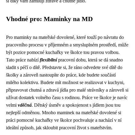
si díky vám zamilují zdravé a chutné jídlo.
Vhodné pro: Maminky na MD
Pro maminky na mateřské dovolené, které touží po návratu do
pracovního procesu v příjemném a smysluplném prostředí, může
být pozice pomocné kuchařky ve školce tou pravou volbou.
Tato práce nabízí
flexibilní
pracovní dobu, která se dá snadno
sladit s péčí o dítě. Představte si, že ráno odvedete své dítě do
školky a zároveň nastoupíte do práce, kde budete součástí
milého kolektivu. Budete mít možnost se realizovat v kuchyni,
připravovat chutná a zdravá jídla pro malé strávníky a zároveň si
užívat dostatek volného času s rodinou. Práce ve školce je navíc
velmi
vděčná
. Dětský úsměv a spokojenost s jídlem jsou tou
nejlepší odměnou. Mnoho maminek na mateřské dovolené si
práci pomocné kuchařky ve školce pochvaluje a nachází v ní
ideální způsob, jak skloubit pracovní život s mateřstvím.