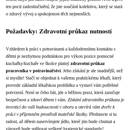
ten pocit zadostiučinění, že jste součástí kolektivu, který se stará
o zdravý vývoj a spokojenost těch nejmenších.
Požadavky: Zdravotní průkaz nutností
Vzhledem k práci s potravinami a každodennímu kontaktu s
dětmi je nezbytnou podmínkou pro výkon pozice pomocné
kuchařky/kuchaře ve školce platný
zdravotní průkaz
pracovníka v potravinářství
. Jeho získání je ale snadnější, než
si myslíte! Stačí se objednat k vašemu praktickému lékaři, který
provede základní lékařskou prohlídku a vystaví vám potřebné
potvrzení. Není se čeho bát, jde o běžnou praxi, která zaručuje
bezpečnost a zdraví dětem i vám.
Získání zdravotního průkazu je
investicí do vaší budoucnosti v oboru a otevírá vám dveře k
práci v příjemném prostředí mateřské školky.
Představte si tu
radost, až dětem naservírujete jídlo, které jim bude chutnat a
zároveň bude splňovat veškeré hygienické standardy!