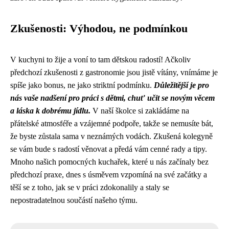
Zkušenosti: Výhodou, ne podmínkou
V kuchyni to žije a voní to tam dětskou radostí! Ačkoliv
předchozí zkušenosti z gastronomie jsou jistě vítány, vnímáme je
spíše jako bonus, ne jako striktní podmínku.
Důležitější je pro
nás vaše nadšení pro práci s dětmi, chuť učit se novým věcem
a láska k dobrému jídlu.
V naší školce si zakládáme na
přátelské atmosféře a vzájemné podpoře, takže se nemusíte bát,
že byste zůstala sama v neznámých vodách. Zkušená kolegyně
se vám bude s radostí věnovat a předá vám cenné rady a tipy.
Mnoho našich pomocných kuchařek, které u nás začínaly bez
předchozí praxe, dnes s úsměvem vzpomíná na své začátky a
těší se z toho, jak se v práci zdokonalily a staly se
nepostradatelnou součástí našeho týmu.