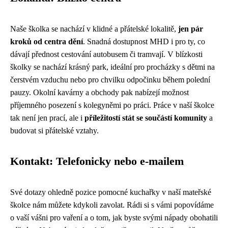
Naše školka se nachází v klidné a přátelské lokalitě,
jen pár
kroků od centra dění
. Snadná dostupnost MHD i pro ty, co
dávají přednost cestování autobusem či tramvají. V blízkosti
školky se nachází krásný park, ideální pro procházky s dětmi na
čerstvém vzduchu nebo pro chvilku odpočinku během polední
pauzy. Okolní kavárny a obchody pak nabízejí možnost
příjemného posezení s kolegyněmi po práci. Práce v naší školce
tak není jen prací, ale i
příležitostí stát se součástí komunity
a
budovat si přátelské vztahy.
Kontakt: Telefonicky nebo e-mailem
Své dotazy ohledně pozice pomocné kuchařky v naší mateřské
školce nám můžete kdykoli zavolat. Rádi si s vámi popovídáme
o vaší vášni pro vaření a o tom, jak byste svými nápady obohatili