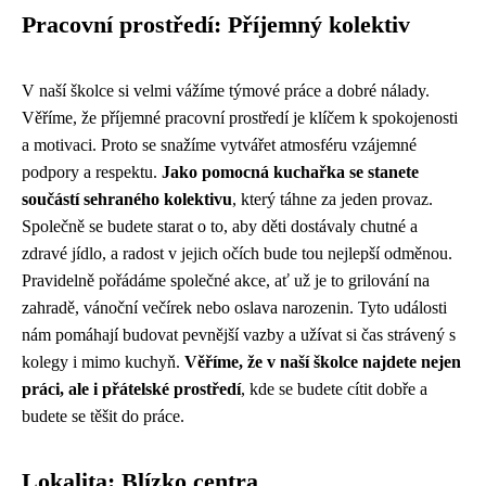
Pracovní prostředí: Příjemný kolektiv
V naší školce si velmi vážíme týmové práce a dobré nálady.
Věříme, že příjemné pracovní prostředí je klíčem k spokojenosti
a motivaci. Proto se snažíme vytvářet atmosféru vzájemné
podpory a respektu.
Jako pomocná kuchařka se stanete
součástí sehraného kolektivu
, který táhne za jeden provaz.
Společně se budete starat o to, aby děti dostávaly chutné a
zdravé jídlo, a radost v jejich očích bude tou nejlepší odměnou.
Pravidelně pořádáme společné akce, ať už je to grilování na
zahradě, vánoční večírek nebo oslava narozenin. Tyto události
nám pomáhají budovat pevnější vazby a užívat si čas strávený s
kolegy i mimo kuchyň.
Věříme, že v naší školce najdete nejen
práci, ale i přátelské prostředí
, kde se budete cítit dobře a
budete se těšit do práce.
Lokalita: Blízko centra