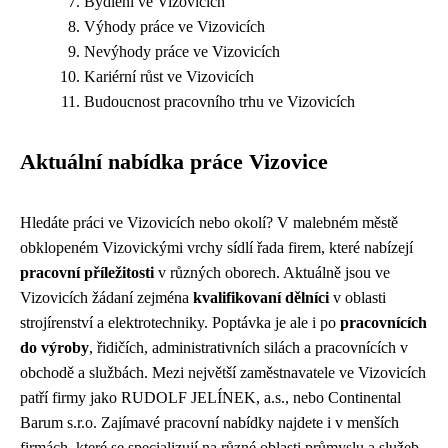
Bydlení ve Vizovicích
Výhody práce ve Vizovicích
Nevýhody práce ve Vizovicích
Kariérní růst ve Vizovicích
Budoucnost pracovního trhu ve Vizovicích
Aktuální nabídka práce Vizovice
Hledáte práci ve Vizovicích nebo okolí? V malebném městě
obklopeném Vizovickými vrchy sídlí řada firem, které nabízejí
pracovní příležitosti
v různých oborech. Aktuálně jsou ve
Vizovicích žádaní zejména
kvalifikovaní dělníci
v oblasti
strojírenství a elektrotechniky. Poptávka je ale i po
pracovnících
do výroby
, řidičích, administrativních silách a pracovnících v
obchodě a službách. Mezi největší zaměstnavatele ve Vizovicích
patří firmy jako RUDOLF JELÍNEK, a.s., nebo Continental
Barum s.r.o. Zajímavé pracovní nabídky najdete i v menších
firmách, které se specializují na různé oblasti průmyslu a služeb.