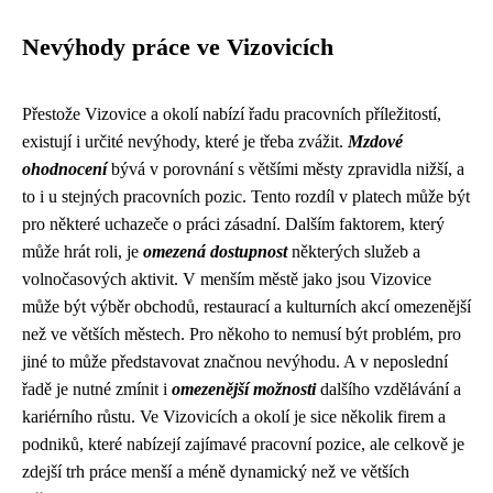
Nevýhody práce ve Vizovicích
Přestože Vizovice a okolí nabízí řadu pracovních příležitostí,
existují i určité nevýhody, které je třeba zvážit.
Mzdové
ohodnocení
bývá v porovnání s většími městy zpravidla nižší, a
to i u stejných pracovních pozic. Tento rozdíl v platech může být
pro některé uchazeče o práci zásadní. Dalším faktorem, který
může hrát roli, je
omezená dostupnost
některých služeb a
volnočasových aktivit. V menším městě jako jsou Vizovice
může být výběr obchodů, restaurací a kulturních akcí omezenější
než ve větších městech. Pro někoho to nemusí být problém, pro
jiné to může představovat značnou nevýhodu. A v neposlední
řadě je nutné zmínit i
omezenější možnosti
dalšího vzdělávání a
kariérního růstu. Ve Vizovicích a okolí je sice několik firem a
podniků, které nabízejí zajímavé pracovní pozice, ale celkově je
zdejší trh práce menší a méně dynamický než ve větších