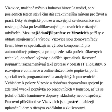
Vizovice, malebné město s bohatou historií a tradicí, se v
posledních letech stává čím dál atraktivnějším místem pro život a
práci. Díky strategické poloze a rozvíjející se ekonomice zde
roste poptávka po kvalifikovaných pracovnících v různých
odvětvích. Mezi
nejžádanější profese ve Vizovicích
patří ty v
oblasti strojírenství a výroby. Vizovice jsou domovem řady
firem, které se specializují na výrobu komponentů pro
automobilový průmysl, a proto je zde stálá potřeba šikovných
techniků, operátorů výroby a dalších specialistů.
Rostoucí
popularitu
zaznamenávají také profese v oblasti IT a logistiky. S
rozvojem e-commerce a online služeb roste poptávka po IT
specialistech, programátorech a analytických pracovnících.
Vzhledem k poloze Vizovic a dobrému dopravnímu spojení je
zde také vysoká poptávka po pracovnících v logistice, ať už se
jedná o řidiče kamionové dopravy, skladníky nebo dispečery.
Pracovní příležitosti ve Vizovicích jsou
pestré
a nabízejí
uplatnění lidem s různým vzděláním a zkušenostmi.