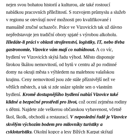
nejen svou bohatou historií a kulturou, ale také rostoucí
nabídkou pracovních příležitostí. S rozvojem průmyslu a služeb
v regionu se otevírají nové možnosti pro kvalifikované i
manuálně zručné uchazeče. Práce ve Vizovicích tak už dávno
nepředstavuje jen tradiční obory spjaté s výrobou alkoholu.
Hledáte-li práci v oblasti strojírenství, logistiky, IT, nebo třeba
gastronomie, Vizovice vám mají co nabídnout.
A co víc,
bydlení ve Vizovicích skýtá řadu výhod. Město disponuje
širokou škálou nemovitostí, od bytů v centru až po rodinné
domy na okraji města s výhledem na malebnou valašskou
krajinu. Ceny nemovitostí jsou zde stále příznivější než ve
větších městech, a tak si zde snáze splníte sen o vlastním
bydlení.
Kromě dostupnějšího bydlení nabízí Vizovice také
klidné a bezpečné prostředí pro život,
což ocení zejména rodiny
s dětmi. Najdete zde veškerou občanskou vybavenost, včetně
škol, školk, obchodů a restaurací.
V neposlední řadě je Vizovice
skvělým výchozím bodem pro milovníky turistiky a
cykloturistiky.
Okolní kopce a lesy Bílých Karpat skýtají