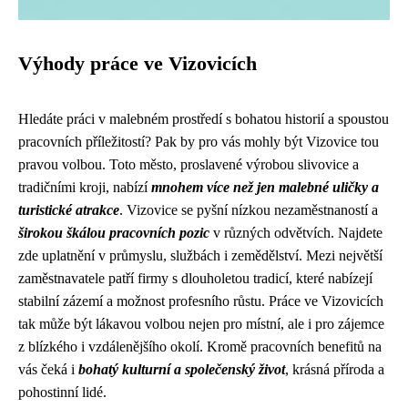
Výhody práce ve Vizovicích
Hledáte práci v malebném prostředí s bohatou historií a spoustou
pracovních příležitostí? Pak by pro vás mohly být Vizovice tou
pravou volbou. Toto město, proslavené výrobou slivovice a
tradičními kroji, nabízí
mnohem více než jen malebné uličky a
turistické atrakce
. Vizovice se pyšní nízkou nezaměstnaností a
širokou škálou pracovních pozic
v různých odvětvích. Najdete
zde uplatnění v průmyslu, službách i zemědělství. Mezi největší
zaměstnavatele patří firmy s dlouholetou tradicí, které nabízejí
stabilní zázemí a možnost profesního růstu. Práce ve Vizovicích
tak může být lákavou volbou nejen pro místní, ale i pro zájemce
z blízkého i vzdálenějšího okolí. Kromě pracovních benefitů na
vás čeká i
bohatý kulturní a společenský život
, krásná příroda a
pohostinní lidé.