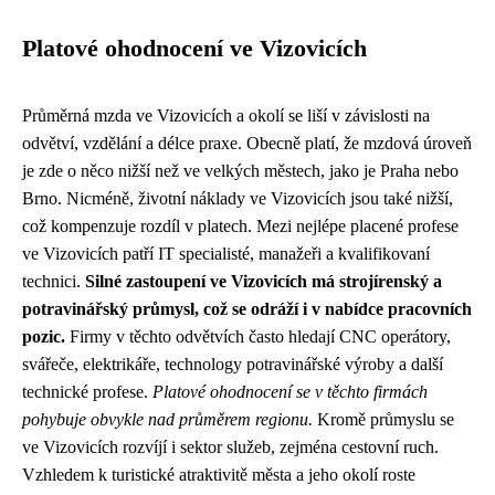
Platové ohodnocení ve Vizovicích
Průměrná mzda ve Vizovicích a okolí se liší v závislosti na
odvětví, vzdělání a délce praxe. Obecně platí, že mzdová úroveň
je zde o něco nižší než ve velkých městech, jako je Praha nebo
Brno. Nicméně, životní náklady ve Vizovicích jsou také nižší,
což kompenzuje rozdíl v platech. Mezi nejlépe placené profese
ve Vizovicích patří IT specialisté, manažeři a kvalifikovaní
technici.
Silné zastoupení ve Vizovicích má strojírenský a
potravinářský průmysl, což se odráží i v nabídce pracovních
pozic.
Firmy v těchto odvětvích často hledají CNC operátory,
svářeče, elektrikáře, technology potravinářské výroby a další
technické profese.
Platové ohodnocení se v těchto firmách
pohybuje obvykle nad průměrem regionu.
Kromě průmyslu se
ve Vizovicích rozvíjí i sektor služeb, zejména cestovní ruch.
Vzhledem k turistické atraktivitě města a jeho okolí roste