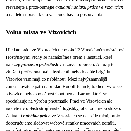
Neváhejte a prozkoumejte
aktuální nabídku práce ve Vizovicích
a najděte si práci, která vás bude bavit a posouvat dál.
Volná místa ve Vizovicích
Hledáte práci ve Vizovicích nebo okolí? V malebném městě pod
Hostýnskými vrchy se nachází řada firem a institucí, které
nabízejí
pracovní příležitosti
v různých oborech. Ať už jste
zkušení profesionálové, absolventi, nebo hledáte brigádu,
Vizovice vám mají co nabídnout. Mezi nejvýznamnější
zaměstnavatele patří například Rudolf Jelínek, tradiční výrobce
slivovice, nebo společnost Continental Barum, která se
specializuje na výrobu pneumatik. Práci ve Vizovicích ale
najdete i v oblasti strojírenství, logistiky, obchodu nebo služeb.
Aktuální
nabídka práce
ve Vizovicích se neustále mění, proto
doporučujeme sledovat webové stránky pracovních portálů,
navštívit informační centra nebo se obrátit přímo na personální