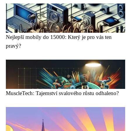
Nejlepší mobily do 15000: Který je pro vás ten
pravý?
MuscleTech: Tajemství svalového růstu odhaleno?