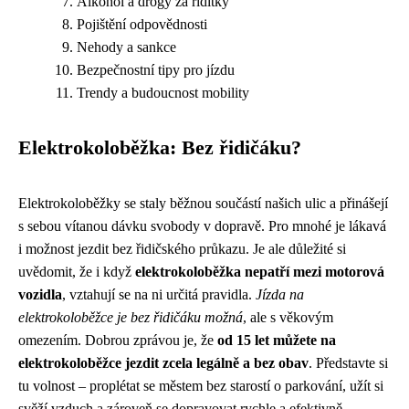
Alkohol a drogy za řídítky
Pojištění odpovědnosti
Nehody a sankce
Bezpečnostní tipy pro jízdu
Trendy a budoucnost mobility
Elektrokoloběžka: Bez řidičáku?
Elektrokoloběžky se staly běžnou součástí našich ulic a přinášejí
s sebou vítanou dávku svobody v dopravě. Pro mnohé je lákavá
i možnost jezdit bez řidičského průkazu. Je ale důležité si
uvědomit, že i když
elektrokoloběžka nepatří mezi motorová
vozidla
, vztahují se na ni určitá pravidla.
Jízda na
elektrokoloběžce je bez řidičáku možná
, ale s věkovým
omezením. Dobrou zprávou je, že
od 15 let můžete na
elektrokoloběžce jezdit zcela legálně a bez obav
. Představte si
tu volnost – proplétat se městem bez starostí o parkování, užít si
svěží vzduch a zároveň se dopravovat rychle a efektivně.