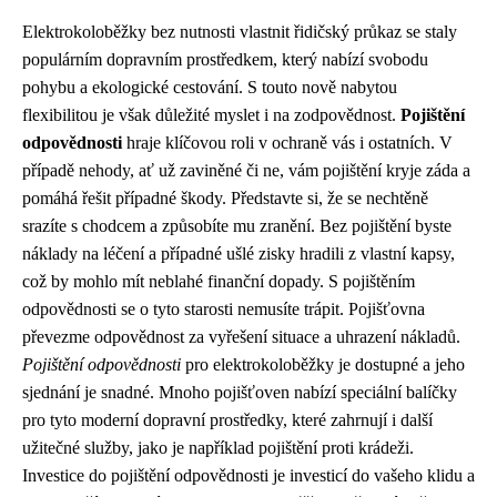
Elektrokoloběžky bez nutnosti vlastnit řidičský průkaz se staly
populárním dopravním prostředkem, který nabízí svobodu
pohybu a ekologické cestování. S touto nově nabytou
flexibilitou je však důležité myslet i na zodpovědnost.
Pojištění
odpovědnosti
hraje klíčovou roli v ochraně vás i ostatních. V
případě nehody, ať už zaviněné či ne, vám pojištění kryje záda a
pomáhá řešit případné škody. Představte si, že se nechtěně
srazíte s chodcem a způsobíte mu zranění. Bez pojištění byste
náklady na léčení a případné ušlé zisky hradili z vlastní kapsy,
což by mohlo mít neblahé finanční dopady. S pojištěním
odpovědnosti se o tyto starosti nemusíte trápit. Pojišťovna
převezme odpovědnost za vyřešení situace a uhrazení nákladů.
Pojištění odpovědnosti
pro elektrokoloběžky je dostupné a jeho
sjednání je snadné. Mnoho pojišťoven nabízí speciální balíčky
pro tyto moderní dopravní prostředky, které zahrnují i další
užitečné služby, jako je například pojištění proti krádeži.
Investice do pojištění odpovědnosti je investicí do vašeho klidu a