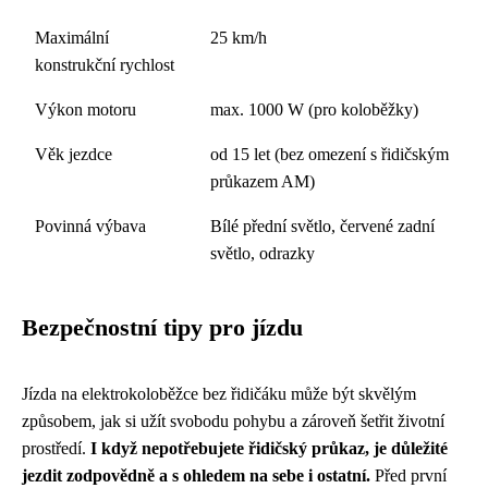
Maximální
25 km/h
konstrukční rychlost
Výkon motoru
max. 1000 W (pro koloběžky)
Věk jezdce
od 15 let (bez omezení s řidičským
průkazem AM)
Povinná výbava
Bílé přední světlo, červené zadní
světlo, odrazky
Bezpečnostní tipy pro jízdu
Jízda na elektrokoloběžce bez řidičáku může být skvělým
způsobem, jak si užít svobodu pohybu a zároveň šetřit životní
prostředí.
I když nepotřebujete řidičský průkaz, je důležité
jezdit zodpovědně a s ohledem na sebe i ostatní.
Před první