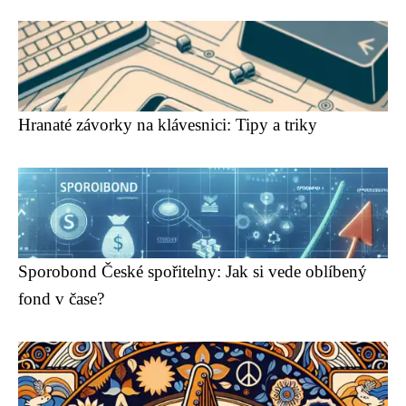
Hranaté závorky na klávesnici: Tipy a triky
Sporobond České spořitelny: Jak si vede oblíbený
fond v čase?