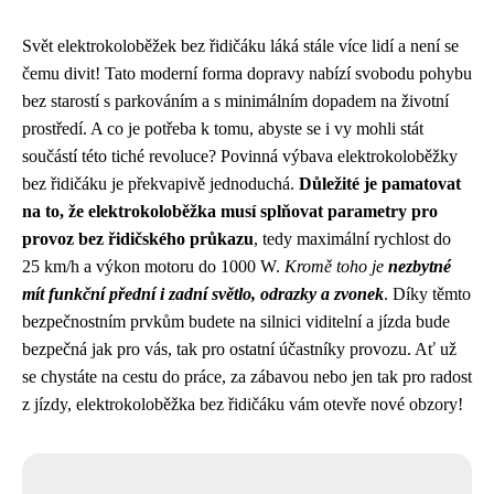
Svět elektrokoloběžek bez řidičáku láká stále více lidí a není se
čemu divit! Tato moderní forma dopravy nabízí svobodu pohybu
bez starostí s parkováním a s minimálním dopadem na životní
prostředí. A co je potřeba k tomu, abyste se i vy mohli stát
součástí této tiché revoluce? Povinná výbava elektrokoloběžky
bez řidičáku je překvapivě jednoduchá.
Důležité je pamatovat
na to, že elektrokoloběžka musí splňovat parametry pro
provoz bez řidičského průkazu
, tedy maximální rychlost do
25 km/h a výkon motoru do 1000 W.
Kromě toho je
nezbytné
mít funkční přední i zadní světlo, odrazky a zvonek
. Díky těmto
bezpečnostním prvkům budete na silnici viditelní a jízda bude
bezpečná jak pro vás, tak pro ostatní účastníky provozu. Ať už
se chystáte na cestu do práce, za zábavou nebo jen tak pro radost
z jízdy, elektrokoloběžka bez řidičáku vám otevře nové obzory!