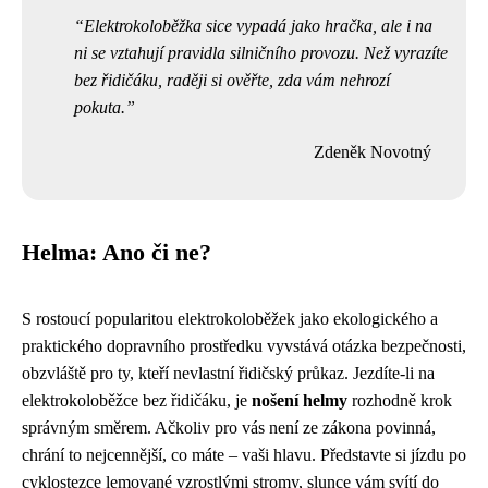
Elektrokoloběžka sice vypadá jako hračka, ale i na
ni se vztahují pravidla silničního provozu. Než vyrazíte
bez řidičáku, raději si ověřte, zda vám nehrozí
pokuta.
Zdeněk Novotný
Helma: Ano či ne?
S rostoucí popularitou elektrokoloběžek jako ekologického a
praktického dopravního prostředku vyvstává otázka bezpečnosti,
obzvláště pro ty, kteří nevlastní řidičský průkaz. Jezdíte-li na
elektrokoloběžce bez řidičáku, je
nošení helmy
rozhodně krok
správným směrem. Ačkoliv pro vás není ze zákona povinná,
chrání to nejcennější, co máte – vaši hlavu. Představte si jízdu po
cyklostezce lemované vzrostlými stromy, slunce vám svítí do