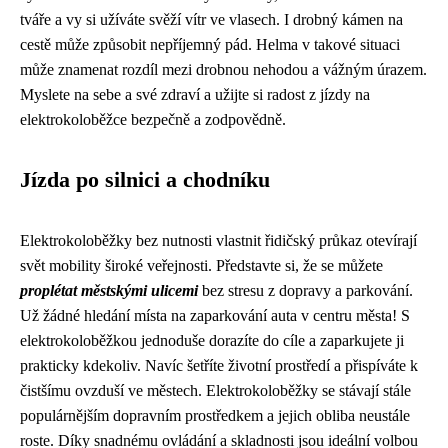
tváře a vy si užíváte svěží vítr ve vlasech. I drobný kámen na
cestě může způsobit nepříjemný pád. Helma v takové situaci
může znamenat rozdíl mezi drobnou nehodou a vážným úrazem.
Myslete na sebe a své zdraví a užijte si radost z jízdy na
elektrokoloběžce bezpečně a zodpovědně.
Jízda po silnici a chodníku
Elektrokoloběžky bez nutnosti vlastnit řidičský průkaz otevírají
svět mobility široké veřejnosti. Představte si, že se můžete
proplétat městskými ulicemi
bez stresu z dopravy a parkování.
Už žádné hledání místa na zaparkování auta v centru města! S
elektrokoloběžkou jednoduše dorazíte do cíle a zaparkujete ji
prakticky kdekoliv. Navíc šetříte životní prostředí a přispíváte k
čistšímu ovzduší ve městech. Elektrokoloběžky se stávají stále
populárnějším dopravním prostředkem a jejich obliba neustále
roste. Díky snadnému ovládání a skladnosti jsou ideální volbou