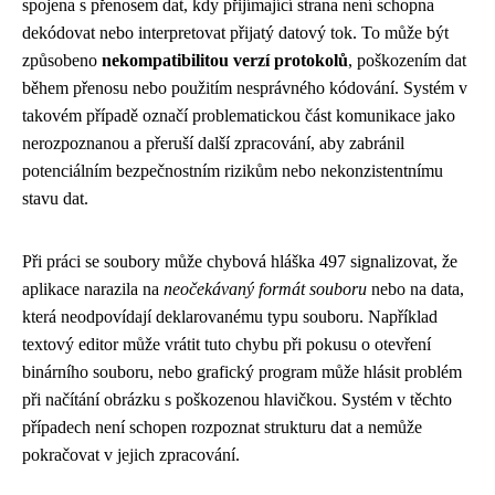
spojena s přenosem dat, kdy přijímající strana není schopna
dekódovat nebo interpretovat přijatý datový tok. To může být
způsobeno
nekompatibilitou verzí protokolů
, poškozením dat
během přenosu nebo použitím nesprávného kódování. Systém v
takovém případě označí problematickou část komunikace jako
nerozpoznanou a přeruší další zpracování, aby zabránil
potenciálním bezpečnostním rizikům nebo nekonzistentnímu
stavu dat.
Při práci se soubory může chybová hláška 497 signalizovat, že
aplikace narazila na
neočekávaný formát souboru
nebo na data,
která neodpovídají deklarovanému typu souboru. Například
textový editor může vrátit tuto chybu při pokusu o otevření
binárního souboru, nebo grafický program může hlásit problém
při načítání obrázku s poškozenou hlavičkou. Systém v těchto
případech není schopen rozpoznat strukturu dat a nemůže
pokračovat v jejich zpracování.