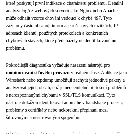
které poskytují první indikace o charakteru problému. Detailní
analýza logů z webových serverů jako Nginx nebo Apache
může odhalit vzorce chování vedoucí k chybě 497. Tyto
záznamy často obsahují informace o časových razítkách, IP
adresách klientů, použitých protokolech a konkrétních
chybových stavech, které předcházely neidentifikovanému
problému.
Pokročilejší diagnostika vyžaduje nasazení nástrojů pro
monitorování síťového provozu
v reálném čase. Aplikace jako
Wireshark nebo tcpdump umožňují zachytit jednotlivé pakety a
analyzovat jejich obsah, což je neocenitelné při řešení problémů
s nerozpoznanými chybami v SSL/TLS komunikaci. Tyto
nástroje dokážou identifikovat anomálie v handshake procesu,
problémy s certifikáty nebo nekorektní přepínání mezi
šifrovanými a nešifrovanými spojeními.