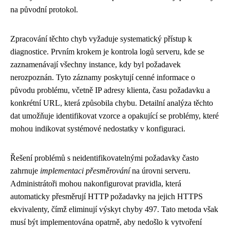
na původní protokol.
Zpracování těchto chyb vyžaduje systematický přístup k
diagnostice. Prvním krokem je kontrola logů serveru, kde se
zaznamenávají všechny instance, kdy byl požadavek
nerozpoznán. Tyto záznamy poskytují cenné informace o
původu problému, včetně IP adresy klienta, času požadavku a
konkrétní URL, která způsobila chybu. Detailní analýza těchto
dat umožňuje identifikovat vzorce a opakující se problémy, které
mohou indikovat systémové nedostatky v konfiguraci.
Řešení problémů s neidentifikovatelnými požadavky často
zahrnuje
implementaci přesměrování
na úrovni serveru.
Administrátoři mohou nakonfigurovat pravidla, která
automaticky přesměrují HTTP požadavky na jejich HTTPS
ekvivalenty, čímž eliminují výskyt chyby 497. Tato metoda však
musí být implementována opatrně, aby nedošlo k vytvoření