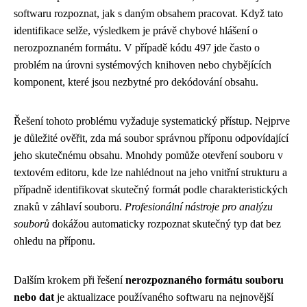
softwaru rozpoznat, jak s daným obsahem pracovat. Když tato
identifikace selže, výsledkem je právě chybové hlášení o
nerozpoznaném formátu. V případě kódu 497 jde často o
problém na úrovni systémových knihoven nebo chybějících
komponent, které jsou nezbytné pro dekódování obsahu.
Řešení tohoto problému vyžaduje systematický přístup. Nejprve
je důležité ověřit, zda má soubor správnou příponu odpovídající
jeho skutečnému obsahu. Mnohdy pomůže otevření souboru v
textovém editoru, kde lze nahlédnout na jeho vnitřní strukturu a
případně identifikovat skutečný formát podle charakteristických
znaků v záhlaví souboru.
Profesionální nástroje pro analýzu
souborů
dokážou automaticky rozpoznat skutečný typ dat bez
ohledu na příponu.
Dalším krokem při řešení
nerozpoznaného formátu souboru
nebo dat
je aktualizace používaného softwaru na nejnovější