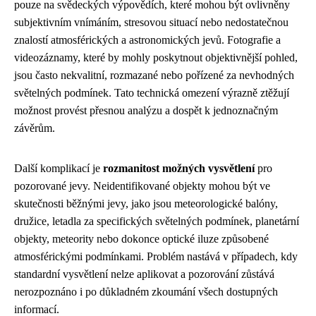
pouze na svědeckých výpovědích, které mohou být ovlivněny
subjektivním vnímáním, stresovou situací nebo nedostatečnou
znalostí atmosférických a astronomických jevů. Fotografie a
videozáznamy, které by mohly poskytnout objektivnější pohled,
jsou často nekvalitní, rozmazané nebo pořízené za nevhodných
světelných podmínek. Tato technická omezení výrazně ztěžují
možnost provést přesnou analýzu a dospět k jednoznačným
závěrům.
Další komplikací je
rozmanitost možných vysvětlení
pro
pozorované jevy. Neidentifikované objekty mohou být ve
skutečnosti běžnými jevy, jako jsou meteorologické balóny,
družice, letadla za specifických světelných podmínek, planetární
objekty, meteority nebo dokonce optické iluze způsobené
atmosférickými podmínkami. Problém nastává v případech, kdy
standardní vysvětlení nelze aplikovat a pozorování zůstává
nerozpoznáno i po důkladném zkoumání všech dostupných
informací.