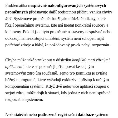
Problematika
nesprávně nakonfigurovaných systémových
proměnných
představuje další podstatnou příčinu vzniku chyby
497. Systémové proměnné slouží jako důležité odkazy, které
říkají operačnímu systému, kde má hledat konkrétní soubory a
knihovny. Pokud jsou tyto proměnné nastaveny nesprávně nebo
odkazují na neexistující umístění, systém není schopen najít
potřebné zdroje a hlásí, že požadovaný prvek nebyl rozpoznán.
Chyba může také vzniknout v důsledku
konfliktů mezi různými
aplikacemi
, které se pokoušejí přistupovat ke stejným
systémovým zdrojům současně. Tento typ konfliktu je zvláště
běžný u programů, které vyžadují exkluzivní přístup k určitým
komponentám systému. Když dvě nebo více aplikací soupeří o
stejný zdroj, může dojít k situaci, kdy jedna z nich není správně
rozpoznána systémem.
Nedostatečná nebo
poškozená registrační databáze
systému