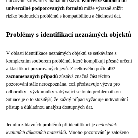
udržování softwaru v aktuálním stavu.
Konverze souborů do
univerzálně podporovaných formátů
může výrazně snížit
riziko budoucích problémů s kompatibilitou a čitelností dat.
Problémy s identifikací neznámých objektů
V oblasti identifikace neznámých objektů se setkáváme s
komplexním souborem problémů, které komplikují přesné určení
a klasifikaci pozorovaných jevů. Z celkového počtu
497
zaznamenaných případů
zůstává značná část těchto
pozorování stále nerozpoznána, což představuje výzvu pro
odborníky i výzkumníky zabývající se touto problematikou.
Situace je o to složitější, že každý případ vyžaduje individuální
přístup a důkladnou analýzu dostupných dat.
Jedním z hlavních problémů při identifikaci je
nedostatek
kvalitních důkazních materiálů
. Mnoho pozorování je založeno