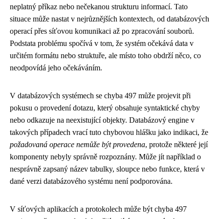
neplatný příkaz nebo nečekanou strukturu informací. Tato
situace může nastat v nejrůznějších kontextech, od databázových
operací přes síťovou komunikaci až po zpracování souborů.
Podstata problému spočívá v tom, že systém očekává data v
určitém formátu nebo struktuře, ale místo toho obdrží něco, co
neodpovídá jeho očekáváním.
V databázových systémech se chyba 497 může projevit při
pokusu o provedení dotazu, který obsahuje syntaktické chyby
nebo odkazuje na neexistující objekty. Databázový engine v
takových případech vrací tuto chybovou hlášku jako indikaci, že
požadovaná operace nemůže být provedena
, protože některé její
komponenty nebyly správně rozpoznány. Může jít například o
nesprávně zapsaný název tabulky, sloupce nebo funkce, která v
dané verzi databázového systému není podporována.
V síťových aplikacích a protokolech může být chyba 497