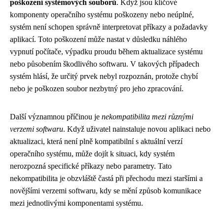
poškození systémových souborů
. Když jsou klíčové
komponenty operačního systému poškozeny nebo neúplné,
systém není schopen správně interpretovat příkazy a požadavky
aplikací. Toto poškození může nastat v důsledku náhlého
vypnutí počítače, výpadku proudu během aktualizace systému
nebo působením škodlivého softwaru. V takových případech
systém hlásí, že určitý prvek nebyl rozpoznán, protože chybí
nebo je poškozen soubor nezbytný pro jeho zpracování.
Další významnou příčinou je
nekompatibilita mezi různými
verzemi softwaru
. Když uživatel nainstaluje novou aplikaci nebo
aktualizaci, která není plně kompatibilní s aktuální verzí
operačního systému, může dojít k situaci, kdy systém
nerozpozná specifické příkazy nebo parametry. Tato
nekompatibilita je obzvláště častá při přechodu mezi staršími a
novějšími verzemi softwaru, kdy se mění způsob komunikace
mezi jednotlivými komponentami systému.