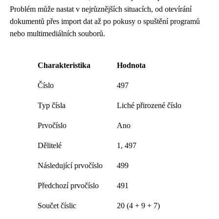
Problém může nastat v nejrůznějších situacích, od otevírání
dokumentů přes import dat až po pokusy o spuštění programů
nebo multimediálních souborů.
Charakteristika
Hodnota
Číslo
497
Typ čísla
Liché přirozené číslo
Prvočíslo
Ano
Dělitelé
1, 497
Následující prvočíslo
499
Předchozí prvočíslo
491
Součet číslic
20 (4 + 9 + 7)