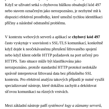
Když se uživatel setká s chybovou hláškou obsahující kód 497
nebo stavem označeným jako nerozpoznáno, je nezbytné mít k
dispozici efektivní prostředky, které umožní rychlou identifikaci
příčiny a následné odstranění problému.
V kontextu webových serverů a aplikací se
chybový kód 497
často vyskytuje v souvislosti s SSL/TLS komunikací, konkrétně
když dojde k neočekávanému přerušení šifrovaného spojení
nebo když klient odešle HTTP požadavek na port určený pro
HTTPS. Tato situace může být klasifikována jako
nerozpoznáno, protože standardní HTTP protokol nedokáže
správně interpretovat šifrovaná data bez příslušného SSL
kontextu. Pro efektivní analýzu takových případů je nutné využít
specializované nástroje, které dokážou zachytit a dekódovat
síťovou komunikaci na různých vrstvách.
Mezi základní nástroje patří
systémové logy a záznamy serverů
,