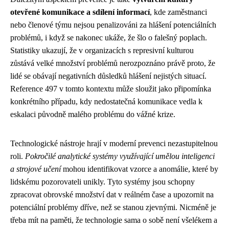
otevřené komunikace a sdílení informací
, kde zaměstnanci
nebo členové týmu nejsou penalizováni za hlášení potenciálních
problémů, i když se nakonec ukáže, že šlo o falešný poplach.
Statistiky ukazují, že v organizacích s represivní kulturou
zůstává velké množství problémů nerozpoznáno právě proto, že
lidé se obávají negativních důsledků hlášení nejistých situací.
Reference 497 v tomto kontextu může sloužit jako připomínka
konkrétního případu, kdy nedostatečná komunikace vedla k
eskalaci původně malého problému do vážné krize.
Technologické nástroje hrají v moderní prevenci nezastupitelnou
roli.
Pokročilé analytické systémy využívající umělou inteligenci
a strojové učení
mohou identifikovat vzorce a anomálie, které by
lidskému pozorovateli unikly. Tyto systémy jsou schopny
zpracovat obrovské množství dat v reálném čase a upozornit na
potenciální problémy dříve, než se stanou zjevnými. Nicméně je
třeba mít na paměti, že technologie sama o sobě není všelékem a