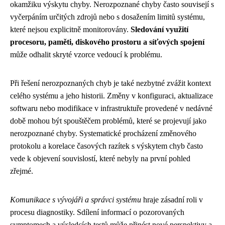
okamžiku výskytu chyby. Nerozpoznané chyby často souvisejí s
vyčerpáním určitých zdrojů nebo s dosažením limitů systému,
které nejsou explicitně monitorovány.
Sledování využití
procesoru, paměti, diskového prostoru a síťových spojení
může odhalit skryté vzorce vedoucí k problému.
Při řešení nerozpoznaných chyb je také nezbytné zvážit kontext
celého systému a jeho historii. Změny v konfiguraci, aktualizace
softwaru nebo modifikace v infrastruktuře provedené v nedávné
době mohou být spouštěčem problémů, které se projevují jako
nerozpoznané chyby. Systematické procházení změnového
protokolu a korelace časových razítek s výskytem chyb často
vede k objevení souvislostí, které nebyly na první pohled
zřejmé.
Komunikace s vývojáři a správci systému
hraje zásadní roli v
procesu diagnostiky. Sdílení informací o pozorovaných
symptomech a výsledcích testů může přinést nové perspektivy a