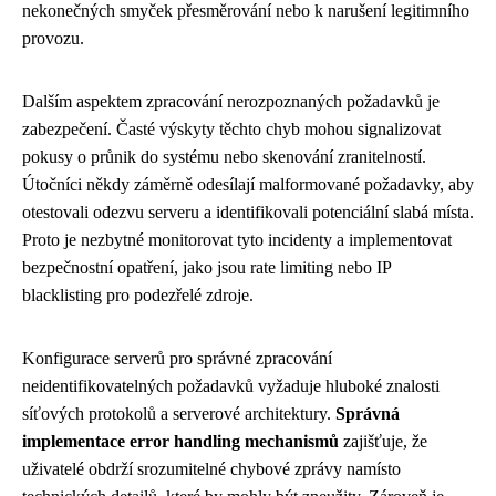
nekonečných smyček přesměrování nebo k narušení legitimního
provozu.
Dalším aspektem zpracování nerozpoznaných požadavků je
zabezpečení. Časté výskyty těchto chyb mohou signalizovat
pokusy o průnik do systému nebo skenování zranitelností.
Útočníci někdy záměrně odesílají malformované požadavky, aby
otestovali odezvu serveru a identifikovali potenciální slabá místa.
Proto je nezbytné monitorovat tyto incidenty a implementovat
bezpečnostní opatření, jako jsou rate limiting nebo IP
blacklisting pro podezřelé zdroje.
Konfigurace serverů pro správné zpracování
neidentifikovatelných požadavků vyžaduje hluboké znalosti
síťových protokolů a serverové architektury.
Správná
implementace error handling mechanismů
zajišťuje, že
uživatelé obdrží srozumitelné chybové zprávy namísto