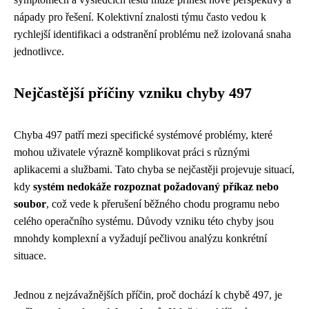
nápady pro řešení. Kolektivní znalosti týmu často vedou k
rychlejší identifikaci a odstranění problému než izolovaná snaha
jednotlivce.
Nejčastější příčiny vzniku chyby 497
Chyba 497 patří mezi specifické systémové problémy, které
mohou uživatele výrazně komplikovat práci s různými
aplikacemi a službami. Tato chyba se nejčastěji projevuje situací,
kdy
systém nedokáže rozpoznat požadovaný příkaz nebo
soubor
, což vede k přerušení běžného chodu programu nebo
celého operačního systému. Důvody vzniku této chyby jsou
mnohdy komplexní a vyžadují pečlivou analýzu konkrétní
situace.
Jednou z nejzávažnějších příčin, proč dochází k chybě 497, je