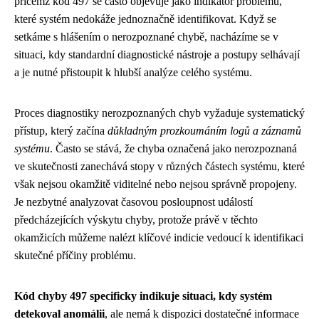
přičemž kód 497 se často objevuje jako indikátor problémů,
které systém nedokáže jednoznačně identifikovat. Když se
setkáme s hlášením o nerozpoznané chybě, nacházíme se v
situaci, kdy standardní diagnostické nástroje a postupy selhávají
a je nutné přistoupit k hlubší analýze celého systému.
Proces diagnostiky nerozpoznaných chyb vyžaduje systematický
přístup, který začína
důkladným prozkoumáním logů a záznamů
systému
. Často se stává, že chyba označená jako nerozpoznaná
ve skutečnosti zanechává stopy v různých částech systému, které
však nejsou okamžitě viditelné nebo nejsou správně propojeny.
Je nezbytné analyzovat časovou posloupnost událostí
předcházejících výskytu chyby, protože právě v těchto
okamžicích můžeme nalézt klíčové indicie vedoucí k identifikaci
skutečné příčiny problému.
Kód chyby 497 specificky indikuje situaci, kdy systém
detekoval anomálii
, ale nemá k dispozici dostatečné informace