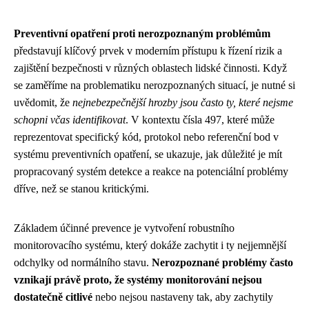
Preventivní opatření proti nerozpoznaným problémům
představují klíčový prvek v moderním přístupu k řízení rizik a
zajištění bezpečnosti v různých oblastech lidské činnosti. Když
se zaměříme na problematiku nerozpoznaných situací, je nutné si
uvědomit, že
nejnebezpečnější hrozby jsou často ty, které nejsme
schopni včas identifikovat
. V kontextu čísla 497, které může
reprezentovat specifický kód, protokol nebo referenční bod v
systému preventivních opatření, se ukazuje, jak důležité je mít
propracovaný systém detekce a reakce na potenciální problémy
dříve, než se stanou kritickými.
Základem účinné prevence je vytvoření robustního
monitorovacího systému, který dokáže zachytit i ty nejjemnější
odchylky od normálního stavu.
Nerozpoznané problémy často
vznikají právě proto, že systémy monitorování nejsou
dostatečně citlivé
nebo nejsou nastaveny tak, aby zachytily