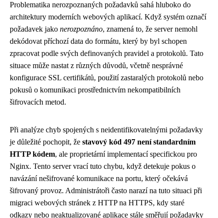
Problematika nerozpoznaných požadavků sahá hluboko do
architektury moderních webových aplikací. Když systém označí
požadavek jako
nerozpoznáno
, znamená to, že server nemohl
dekódovat příchozí data do formátu, který by byl schopen
zpracovat podle svých definovaných pravidel a protokolů. Tato
situace může nastat z různých důvodů, včetně nesprávné
konfigurace SSL certifikátů, použití zastaralých protokolů nebo
pokusů o komunikaci prostřednictvím nekompatibilních
šifrovacích metod.
Při analýze chyb spojených s neidentifikovatelnými požadavky
je důležité pochopit, že
stavový kód 497 není standardním
HTTP kódem
, ale proprietární implementací specifickou pro
Nginx. Tento server vrací tuto chybu, když detekuje pokus o
navázání nešifrované komunikace na portu, který očekává
šifrovaný provoz. Administrátoři často narazí na tuto situaci při
migraci webových stránek z HTTP na HTTPS, kdy staré
odkazy nebo neaktualizované aplikace stále směřují požadavky