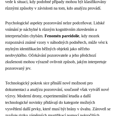
vede k situaci, kdy podobné případy mohou být klasifikovány
různými způsoby v závislosti na tom, kdo analýzu provádí.
Psychologické aspekty pozorování nelze podceňovat. Lidské
vnímání je náchylné k různým kognitivním zkreslením a
interpretačním chybám.
Fenomén pareidolie
, kdy mozek
rozpoznává známé vzory v náhodných podnětech, může vést k
mylným identifikacím běžných objektů jako něčeho
neobvyklého. Očekávání pozorovatele a jeho předchozí
zkušenosti mohou výrazně ovlivnit způsob, jakým interpretuje
pozorovaný jev.
Technologický pokrok sice přináší nové možnosti pro
dokumentaci a analýzu pozorování, současně však vytváří nové
výzvy. Moderní drony, experimentální letadla a další
technologické novinky přidávají do kategorie možných
vysvětlení další prvky, které musí být brány v úvahu. Zároveň se
zvyšuje riziko záměrných mystifikací pomocí pokročilých