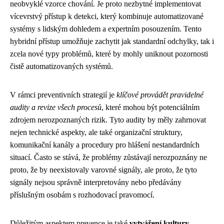
neobvyklé vzorce chování. Je proto nezbytné implementovat
vícevrstvý přístup k detekci, který kombinuje automatizované
systémy s lidským dohledem a expertním posouzením. Tento
hybridní přístup umožňuje zachytit jak standardní odchylky, tak i
zcela nové typy problémů, které by mohly uniknout pozornosti
čistě automatizovaných systémů.
V rámci preventivních strategií je
klíčové provádět pravidelné
audity a revize všech procesů
, které mohou být potenciálním
zdrojem nerozpoznaných rizik. Tyto audity by měly zahrnovat
nejen technické aspekty, ale také organizační struktury,
komunikační kanály a procedury pro hlášení nestandardních
situací. Často se stává, že problémy zůstávají nerozpoznány ne
proto, že by neexistovaly varovné signály, ale proto, že tyto
signály nejsou správně interpretovány nebo předávány
příslušným osobám s rozhodovací pravomocí.
Důležitým aspektem prevence je také
vytváření kultury