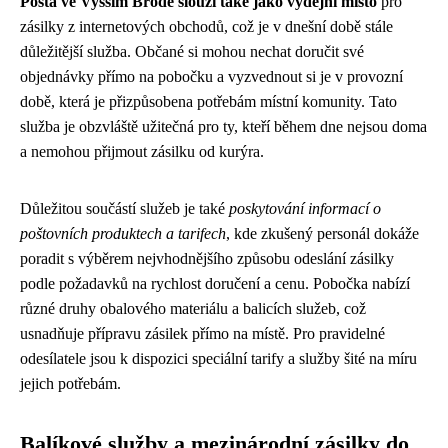
Pošta ve Vyšším Brodě slouží také jako výdejní místo
pro
zásilky z internetových obchodů, což je v dnešní době stále
důležitější služba. Občané si mohou nechat doručit své
objednávky přímo na pobočku a vyzvednout si je v provozní
době, která je přizpůsobena potřebám místní komunity. Tato
služba je obzvláště užitečná pro ty, kteří během dne nejsou doma
a nemohou přijmout zásilku od kurýra.
Důležitou součástí služeb je také
poskytování informací o
poštovních produktech a tarifech
, kde zkušený personál dokáže
poradit s výběrem nejvhodnějšího způsobu odeslání zásilky
podle požadavků na rychlost doručení a cenu. Pobočka nabízí
různé druhy obalového materiálu a balicích služeb, což
usnadňuje přípravu zásilek přímo na místě. Pro pravidelné
odesílatele jsou k dispozici speciální tarify a služby šité na míru
jejich potřebám.
Balíkové služby a mezinárodní zásilky do