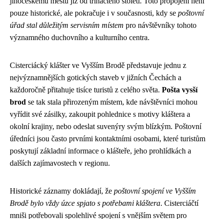
jihočeskému městu již od třináctého století. Toto propojení není
pouze historické, ale pokračuje i v současnosti, kdy se
poštovní
úřad stal důležitým servisním místem
pro návštěvníky tohoto
významného duchovního a kulturního centra.
Cisterciácký klášter ve Vyšším Brodě představuje jednu z
nejvýznamnějších gotických staveb v jižních Čechách a
každoročně přitahuje tisíce turistů z celého světa.
Pošta vysší
brod
se tak stala přirozeným místem, kde návštěvníci mohou
vyřídit své zásilky, zakoupit pohlednice s motivy kláštera a
okolní krajiny, nebo odeslat suvenýry svým blízkým. Poštovní
úředníci jsou často prvními kontaktními osobami, které turistům
poskytují základní informace o klášteře, jeho prohlídkách a
dalších zajímavostech v regionu.
Historické záznamy dokládají, že
poštovní spojení ve Vyšším
Brodě bylo vždy úzce spjato s potřebami kláštera
. Cisterciáčtí
mniši potřebovali spolehlivé spojení s vnějším světem pro