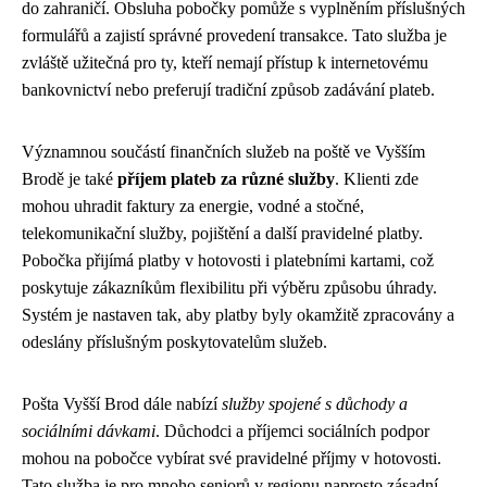
do zahraničí. Obsluha pobočky pomůže s vyplněním příslušných
formulářů a zajistí správné provedení transakce. Tato služba je
zvláště užitečná pro ty, kteří nemají přístup k internetovému
bankovnictví nebo preferují tradiční způsob zadávání plateb.
Významnou součástí finančních služeb na poště ve Vyšším
Brodě je také
příjem plateb za různé služby
. Klienti zde
mohou uhradit faktury za energie, vodné a stočné,
telekomunikační služby, pojištění a další pravidelné platby.
Pobočka přijímá platby v hotovosti i platebními kartami, což
poskytuje zákazníkům flexibilitu při výběru způsobu úhrady.
Systém je nastaven tak, aby platby byly okamžitě zpracovány a
odeslány příslušným poskytovatelům služeb.
Pošta Vyšší Brod dále nabízí
služby spojené s důchody a
sociálními dávkami
. Důchodci a příjemci sociálních podpor
mohou na pobočce vybírat své pravidelné příjmy v hotovosti.
Tato služba je pro mnoho seniorů v regionu naprosto zásadní,