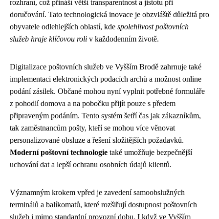
rozhraní, což přináší větší transparentnost a jistotu při
doručování. Tato technologická inovace je obzvláště důležitá pro
obyvatele odlehlejších oblastí, kde
spolehlivost poštovních
služeb hraje klíčovou roli
v každodenním životě.
Digitalizace poštovních služeb ve Vyšším Brodě zahrnuje také
implementaci elektronických podacích archů a možnost online
podání zásilek. Občané mohou nyní vyplnit potřebné formuláře
z pohodlí domova a na pobočku přijít pouze s předem
připraveným podáním. Tento systém šetří čas jak zákazníkům,
tak zaměstnancům pošty, kteří se mohou více věnovat
personalizované obsluze a řešení složitějších požadavků.
Moderní poštovní technologie
také umožňuje bezpečnější
uchování dat a lepší ochranu osobních údajů klientů.
Významným krokem vpřed je zavedení samoobslužných
terminálů a balíkomatů, které rozšiřují dostupnost poštovních
služeb i mimo standardní provozní dobu. I když ve Vyšším