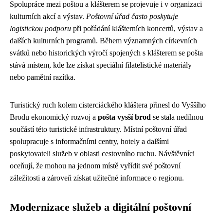
Spolupráce mezi poštou a klášterem se projevuje i v organizaci
kulturních akcí a výstav.
Poštovní úřad často poskytuje
logistickou podporu
při pořádání klášterních koncertů, výstav a
dalších kulturních programů. Během významných církevních
svátků nebo historických výročí spojených s klášterem se pošta
stává místem, kde lze získat speciální filatelistické materiály
nebo pamětní razítka.
Turistický ruch kolem cisterciáckého kláštera přinesl do Vyššího
Brodu ekonomický rozvoj a
pošta vysší brod
se stala nedílnou
součástí této turistické infrastruktury. Místní poštovní úřad
spolupracuje s informačními centry, hotely a dalšími
poskytovateli služeb v oblasti cestovního ruchu. Návštěvníci
oceňují, že mohou na jednom místě vyřídit své poštovní
záležitosti a zároveň získat užitečné informace o regionu.
Modernizace služeb a digitální poštovní