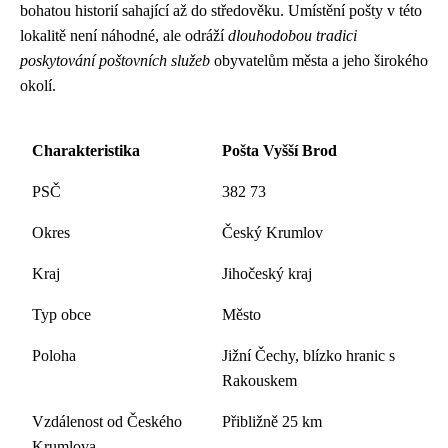
bohatou historií sahající až do středověku. Umístění pošty v této
lokalitě není náhodné, ale odráží
dlouhodobou tradici
poskytování poštovních služeb
obyvatelům města a jeho širokého
okolí.
Charakteristika
Pošta Vyšší Brod
PSČ
382 73
Okres
Český Krumlov
Kraj
Jihočeský kraj
Typ obce
Město
Poloha
Jižní Čechy, blízko hranic s
Rakouskem
Vzdálenost od Českého
Přibližně 25 km
Krumlova