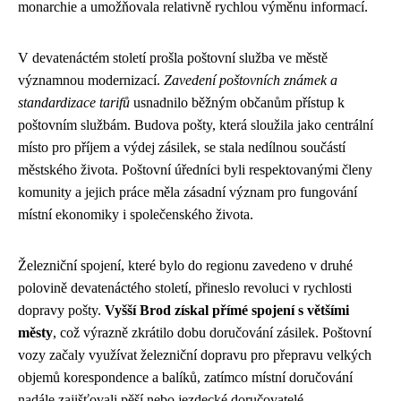
monarchie a umožňovala relativně rychlou výměnu informací.
V devatenáctém století prošla poštovní služba ve městě
významnou modernizací.
Zavedení poštovních známek a
standardizace tarifů
usnadnilo běžným občanům přístup k
poštovním službám. Budova pošty, která sloužila jako centrální
místo pro příjem a výdej zásilek, se stala nedílnou součástí
městského života. Poštovní úředníci byli respektovanými členy
komunity a jejich práce měla zásadní význam pro fungování
místní ekonomiky i společenského života.
Železniční spojení, které bylo do regionu zavedeno v druhé
polovině devatenáctého století, přineslo revoluci v rychlosti
dopravy pošty.
Vyšší Brod získal přímé spojení s většími
městy
, což výrazně zkrátilo dobu doručování zásilek. Poštovní
vozy začaly využívat železniční dopravu pro přepravu velkých
objemů korespondence a balíků, zatímco místní doručování
nadále zajišťovali pěší nebo jezdecké doručovatelé.