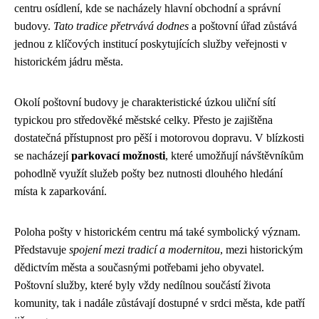
centru osídlení, kde se nacházely hlavní obchodní a správní
budovy.
Tato tradice přetrvává dodnes
a poštovní úřad zůstává
jednou z klíčových institucí poskytujících služby veřejnosti v
historickém jádru města.
Okolí poštovní budovy je charakteristické úzkou uliční sítí
typickou pro středověké městské celky. Přesto je zajištěna
dostatečná přístupnost pro pěší i motorovou dopravu. V blízkosti
se nacházejí
parkovací možnosti
, které umožňují návštěvníkům
pohodlně využít služeb pošty bez nutnosti dlouhého hledání
místa k zaparkování.
Poloha pošty v historickém centru má také symbolický význam.
Představuje
spojení mezi tradicí a modernitou
, mezi historickým
dědictvím města a současnými potřebami jeho obyvatel.
Poštovní služby, které byly vždy nedílnou součástí života
komunity, tak i nadále zůstávají dostupné v srdci města, kde patří