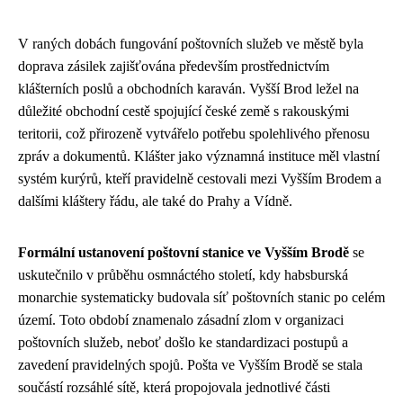
V raných dobách fungování poštovních služeb ve městě byla
doprava zásilek zajišťována především prostřednictvím
klášterních poslů a obchodních karaván. Vyšší Brod ležel na
důležité obchodní cestě spojující české země s rakouskými
teritorii, což přirozeně vytvářelo potřebu spolehlivého přenosu
zpráv a dokumentů. Klášter jako významná instituce měl vlastní
systém kurýrů, kteří pravidelně cestovali mezi Vyšším Brodem a
dalšími kláštery řádu, ale také do Prahy a Vídně.
Formální ustanovení poštovní stanice ve Vyšším Brodě
se
uskutečnilo v průběhu osmnáctého století, kdy habsburská
monarchie systematicky budovala síť poštovních stanic po celém
území. Toto období znamenalo zásadní zlom v organizaci
poštovních služeb, neboť došlo ke standardizaci postupů a
zavedení pravidelných spojů. Pošta ve Vyšším Brodě se stala
součástí rozsáhlé sítě, která propojovala jednotlivé části