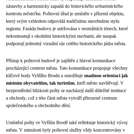
zástavby a harmonicky zapadá do
historického urbanistického
kontextu městečka
. Poštovní úřad je umístěn v přízemí objektu,
který svým vzhledem odpovídá tradičnímu stavebnímu stylu
regionu. Fasáda budovy je udržována v neutrálních tónech, které
nekontrastují s okolními historickými stavbami, ale naopak
podporují jednotný vizuální ráz celého historického jádra města.
Přístup k poštovní budově je zajištěn z hlavní komunikace
procházející centrem města. Tato komunikace propojuje všechny
klíčové body Vyššího Brodu a umožňuje
snadnou orientaci jak
místním obyvatelům, tak turistům
, kteří město navštěvují. V
bezprostřední blízkosti pošty se nacházejí další důležité instituce
a obchody, což z této části města vytváří přirozené centrum
společenského a obchodního dění.
Umístění pošty ve Vyšším Brodě také reflektuje historický vývoj
města. V minulosti byly poštovní služby vždy koncentrovány v