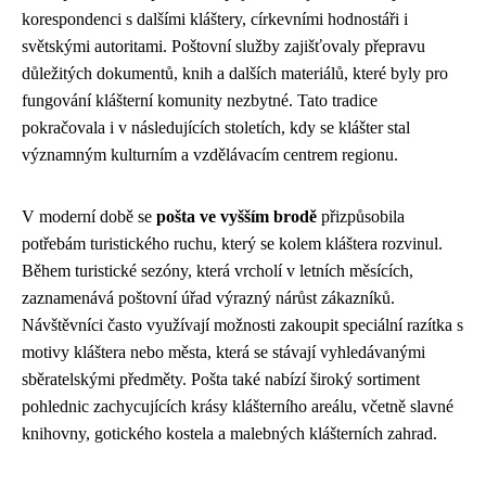
korespondenci s dalšími kláštery, církevními hodnostáři i
světskými autoritami. Poštovní služby zajišťovaly přepravu
důležitých dokumentů, knih a dalších materiálů, které byly pro
fungování klášterní komunity nezbytné. Tato tradice
pokračovala i v následujících stoletích, kdy se klášter stal
významným kulturním a vzdělávacím centrem regionu.
V moderní době se
pošta ve vyšším brodě
přizpůsobila
potřebám turistického ruchu, který se kolem kláštera rozvinul.
Během turistické sezóny, která vrcholí v letních měsících,
zaznamenává poštovní úřad výrazný nárůst zákazníků.
Návštěvníci často využívají možnosti zakoupit speciální razítka s
motivy kláštera nebo města, která se stávají vyhledávanými
sběratelskými předměty. Pošta také nabízí široký sortiment
pohlednic zachycujících krásy klášterního areálu, včetně slavné
knihovny, gotického kostela a malebných klášterních zahrad.