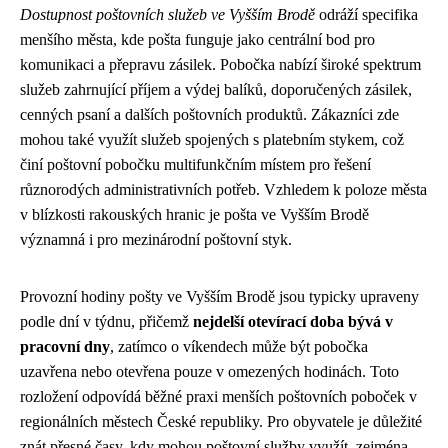
Dostupnost poštovních služeb ve Vyšším Brodě
odráží specifika
menšího města, kde pošta funguje jako centrální bod pro
komunikaci a přepravu zásilek. Pobočka nabízí široké spektrum
služeb zahrnující příjem a výdej balíků, doporučených zásilek,
cenných psaní a dalších poštovních produktů. Zákazníci zde
mohou také využít služeb spojených s platebním stykem, což
činí poštovní pobočku multifunkčním místem pro řešení
různorodých administrativních potřeb. Vzhledem k poloze města
v blízkosti rakouských hranic je pošta ve Vyšším Brodě
významná i pro mezinárodní poštovní styk.
Provozní hodiny pošty ve Vyšším Brodě jsou typicky upraveny
podle dní v týdnu, přičemž
nejdelší otevírací doba bývá v
pracovní dny
, zatímco o víkendech může být pobočka
uzavřena nebo otevřena pouze v omezených hodinách. Toto
rozložení odpovídá běžné praxi menších poštovních poboček v
regionálních městech České republiky. Pro obyvatele je důležité
znát přesné časy, kdy mohou poštovní služby využít, zejména