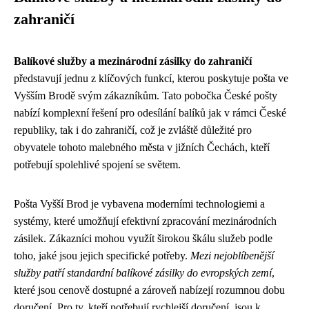
zahraničí
Balíkové služby a mezinárodní zásilky do zahraničí
představují jednu z klíčových funkcí, kterou poskytuje pošta ve
Vyšším Brodě svým zákazníkům. Tato pobočka České pošty
nabízí komplexní řešení pro odesílání balíků jak v rámci České
republiky, tak i do zahraničí, což je zvláště důležité pro
obyvatele tohoto malebného města v jižních Čechách, kteří
potřebují spolehlivé spojení se světem.
Pošta Vyšší Brod je vybavena moderními technologiemi a
systémy, které umožňují efektivní zpracování mezinárodních
zásilek. Zákazníci mohou využít širokou škálu služeb podle
toho, jaké jsou jejich specifické potřeby.
Mezi nejoblíbenější
služby patří standardní balíkové zásilky do evropských zemí
,
které jsou cenově dostupné a zároveň nabízejí rozumnou dobu
doručení. Pro ty, kteří potřebují rychlejší doručení, jsou k