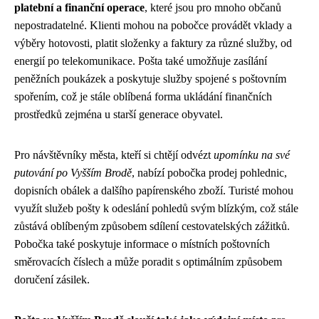
platební a finanční operace
, které jsou pro mnoho občanů
nepostradatelné. Klienti mohou na pobočce provádět vklady a
výběry hotovosti, platit složenky a faktury za různé služby, od
energií po telekomunikace. Pošta také umožňuje zasílání
peněžních poukázek a poskytuje služby spojené s poštovním
spořením, což je stále oblíbená forma ukládání finančních
prostředků zejména u starší generace obyvatel.
Pro návštěvníky města, kteří si chtějí odvézt
upomínku na své
putování po Vyšším Brodě
, nabízí pobočka prodej pohlednic,
dopisních obálek a dalšího papírenského zboží. Turisté mohou
využít služeb pošty k odeslání pohledů svým blízkým, což stále
zůstává oblíbeným způsobem sdílení cestovatelských zážitků.
Pobočka také poskytuje informace o místních poštovních
směrovacích číslech a může poradit s optimálním způsobem
doručení zásilek.