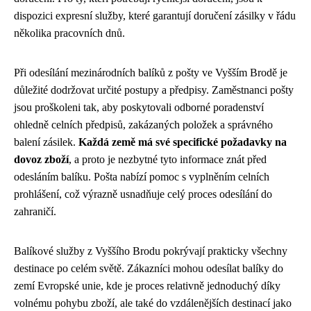
dispozici expresní služby, které garantují doručení zásilky v řádu
několika pracovních dnů.
Při odesílání mezinárodních balíků z pošty ve Vyšším Brodě je
důležité dodržovat určité postupy a předpisy. Zaměstnanci pošty
jsou proškoleni tak, aby poskytovali odborné poradenství
ohledně celních předpisů, zakázaných položek a správného
balení zásilek.
Každá země má své specifické požadavky na
dovoz zboží
, a proto je nezbytné tyto informace znát před
odesláním balíku. Pošta nabízí pomoc s vyplněním celních
prohlášení, což výrazně usnadňuje celý proces odesílání do
zahraničí.
Balíkové služby z Vyššího Brodu pokrývají prakticky všechny
destinace po celém světě. Zákazníci mohou odesílat balíky do
zemí Evropské unie, kde je proces relativně jednoduchý díky
volnému pohybu zboží, ale také do vzdálenějších destinací jako