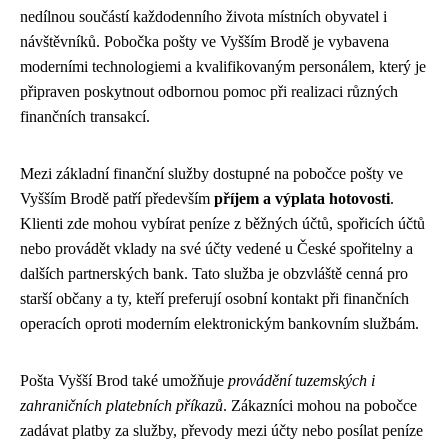
nedílnou součástí každodenního života místních obyvatel i
návštěvníků. Pobočka pošty ve Vyšším Brodě je vybavena
moderními technologiemi a kvalifikovaným personálem, který je
připraven poskytnout odbornou pomoc při realizaci různých
finančních transakcí.
Mezi základní finanční služby dostupné na pobočce pošty ve
Vyšším Brodě patří především
příjem a výplata hotovosti
.
Klienti zde mohou vybírat peníze z běžných účtů, spořicích účtů
nebo provádět vklady na své účty vedené u České spořitelny a
dalších partnerských bank. Tato služba je obzvláště cenná pro
starší občany a ty, kteří preferují osobní kontakt při finančních
operacích oproti moderním elektronickým bankovním službám.
Pošta Vyšší Brod také umožňuje
provádění tuzemských i
zahraničních platebních příkazů
. Zákazníci mohou na pobočce
zadávat platby za služby, převody mezi účty nebo posílat peníze