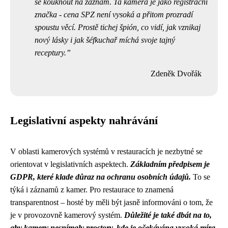
se kouknout na záznam. Ta kamera je jako registrační
značka - cena SPZ není vysoká a přitom prozradí
spoustu věcí. Prostě tichej špión, co vidí, jak vznikaj
nový lásky i jak šéfkuchař míchá svoje tajný
receptury.
Zdeněk Dvořák
Legislativní aspekty nahrávání
V oblasti kamerových systémů v restauracích je nezbytné se
orientovat v legislativních aspektech.
Základním předpisem je
GDPR, které klade důraz na ochranu osobních údajů.
To se
týká i záznamů z kamer. Pro restaurace to znamená
transparentnost – hosté by měli být jasně informováni o tom, že
je v provozovně kamerový systém.
Důležité je také dbát na to,
aby kamery nesnímaly prostory, kde je očekávána vysoká míra