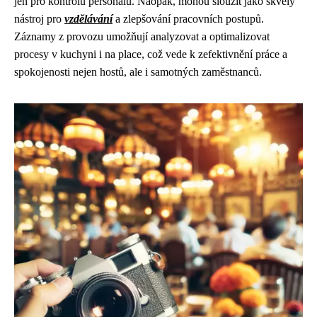
jen pro kontrolu personálu. Naopak, mohou sloužit jako skvělý
nástroj pro
vzdělávání
a zlepšování pracovních postupů.
Záznamy z provozu umožňují analyzovat a optimalizovat
procesy v kuchyni i na place, což vede k zefektivnění práce a
spokojenosti nejen hostů, ale i samotných zaměstnanců.