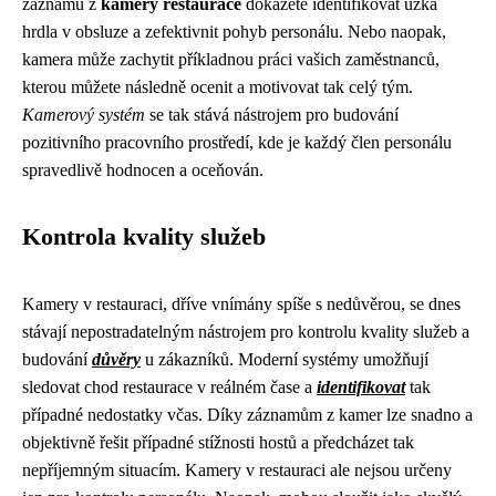
záznamu z
kamery restaurace
dokážete identifikovat úzká
hrdla v obsluze a zefektivnit pohyb personálu. Nebo naopak,
kamera může zachytit příkladnou práci vašich zaměstnanců,
kterou můžete následně ocenit a motivovat tak celý tým.
Kamerový systém
se tak stává nástrojem pro budování
pozitivního pracovního prostředí, kde je každý člen personálu
spravedlivě hodnocen a oceňován.
Kontrola kvality služeb
Kamery v restauraci, dříve vnímány spíše s nedůvěrou, se dnes
stávají nepostradatelným nástrojem pro kontrolu kvality služeb a
budování
důvěry
u zákazníků. Moderní systémy umožňují
sledovat chod restaurace v reálném čase a
identifikovat
tak
případné nedostatky včas. Díky záznamům z kamer lze snadno a
objektivně řešit případné stížnosti hostů a předcházet tak
nepříjemným situacím. Kamery v restauraci ale nejsou určeny