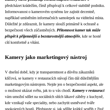
předcházet krádežím, čímž přispívají k celkové stabilitě podniku.
Informovanost o kamerovém systému lze zajistit decentně,
například umístěním informačních samolepek na viditelná místa.
Důležité je zdůraznit, že kamery slouží primárně k ochraně a
bezpečnosti všech zúčastněných.
Přítomnost kamer tak může
přispět k příjemnější a bezstarostnější atmosféře
, kde se hosté
cítí komfortně a vítáni.
Kamery jako marketingový nástroj
V dnešní době, kdy je transparentnost a důvěra zákazníků
klíčová, se kamery v restauracích stávají čím dál důležitějším
marketingovým nástrojem. Nejde jen o bezpečnostní aspekt, ale
o možnost ukázat světu, jak to u vás chodí.
Kamery v restauraci
vám umožní sdílet na sociálních sítích lákavé záběry z kuchyně,
kde vznikají vaše speciality, nebo zachytit usměvavé tváře
spokojených hostů. Představte si, jak sdílíte krátký sestřih z živé