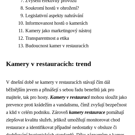
Zvýšení efektivity provozu
Soukromí hostů v ohrožení?
Legislativní aspekty nahrávání
Informovanost hostů o kamerách
Kamery jako marketingový nástroj
Transparentnost a etika
Budoucnost kamer v restauracích
Kamery v restauracích: trend
V dnešní době se kamery v restauracích stávají čím dál
běžnějším jevem a přinášejí s sebou řadu benefitů jak pro
majitele, tak pro hosty.
Kamery v restauraci
mohou sloužit jako
prevence proti krádežím a vandalismu, čímž zvyšují bezpečnost
a klid v celém podniku. Zároveň
kamery restaurace
pomáhají
zlepšovat kvalitu služeb, jelikož umožňují monitorovat chod
restaurace a identifikovat případné nedostatky v obsluze či
dodržování hygienických standardů. Díky záznamům z kamer