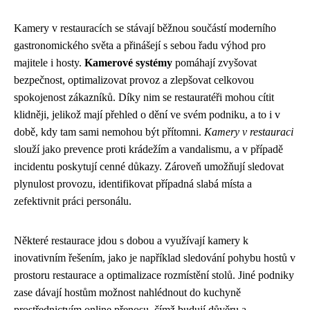
Kamery v restauracích se stávají běžnou součástí moderního
gastronomického světa a přinášejí s sebou řadu výhod pro
majitele i hosty.
Kamerové systémy
pomáhají zvyšovat
bezpečnost, optimalizovat provoz a zlepšovat celkovou
spokojenost zákazníků. Díky nim se restauratéři mohou cítit
klidněji, jelikož mají přehled o dění ve svém podniku, a to i v
době, kdy tam sami nemohou být přítomni.
Kamery v restauraci
slouží jako prevence proti krádežím a vandalismu, a v případě
incidentu poskytují cenné důkazy. Zároveň umožňují sledovat
plynulost provozu, identifikovat případná slabá místa a
zefektivnit práci personálu.
Některé restaurace jdou s dobou a využívají kamery k
inovativním řešením, jako je například sledování pohybu hostů v
prostoru restaurace a optimalizace rozmístění stolů. Jiné podniky
zase dávají hostům možnost nahlédnout do kuchyně
prostřednictvím online přenosu, čímž budují důvěru a