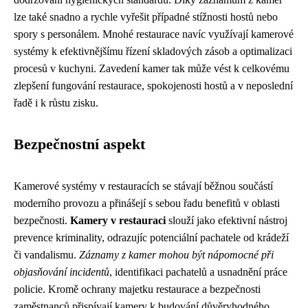
lze také snadno a rychle vyřešit případné stížnosti hostů nebo
spory s personálem. Mnohé restaurace navíc využívají kamerové
systémy k efektivnějšímu řízení skladových zásob a optimalizaci
procesů v kuchyni. Zavedení kamer tak může vést k celkovému
zlepšení fungování restaurace, spokojenosti hostů a v neposlední
řadě i k růstu zisku.
Bezpečnostní aspekt
Kamerové systémy v restauracích se stávají běžnou součástí
moderního provozu a přinášejí s sebou řadu benefitů v oblasti
bezpečnosti.
Kamery v restauraci
slouží jako efektivní nástroj
prevence kriminality, odrazujíc potenciální pachatele od krádeží
či vandalismu.
Záznamy z kamer mohou být nápomocné při
objasňování incidentů
, identifikaci pachatelů a usnadnění práce
policie. Kromě ochrany majetku restaurace a bezpečnosti
zaměstnanců přispívají kamery k budování důvěryhodného