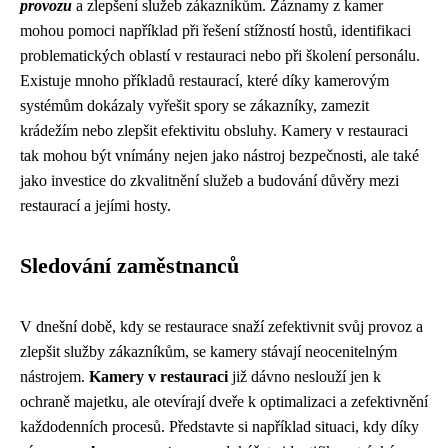
provozu
a zlepšení služeb zákazníkům. Záznamy z kamer
mohou pomoci například při řešení stížností hostů, identifikaci
problematických oblastí v restauraci nebo při školení personálu.
Existuje mnoho příkladů restaurací, které díky kamerovým
systémům dokázaly vyřešit spory se zákazníky, zamezit
krádežím nebo zlepšit efektivitu obsluhy. Kamery v restauraci
tak mohou být vnímány nejen jako nástroj bezpečnosti, ale také
jako investice do zkvalitnění služeb a budování důvěry mezi
restaurací a jejími hosty.
Sledování zaměstnanců
V dnešní době, kdy se restaurace snaží zefektivnit svůj provoz a
zlepšit služby zákazníkům, se kamery stávají neocenitelným
nástrojem.
Kamery v restauraci
již dávno neslouží jen k
ochraně majetku, ale otevírají dveře k optimalizaci a zefektivnění
každodenních procesů. Představte si například situaci, kdy díky