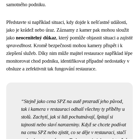
samotného podniku.
Představte si například situaci, kdy dojde k nešťastné události,
jako je krádež nebo úraz. Záznamy z kamer pak mohou sloužit
jako
neocenitelný důkaz
, který pomůže objasnit situaci a
zajistit
spravedlnost
. Kromě bezpečnosti mohou kamery přispět i k
zlepšení služeb. Díky nim může majitel restaurace například lépe
monitorovat chod podniku, identifikovat případné nedostatky v
obsluze a zefektivnit tak fungování restaurace.
Stejně jako cena SPZ na autě prozradí jeho původ,
tak i kamera v restauraci odhalí všechny ty příběhy u
stolů. Zachytí, jak si lidi pochutnávají, špitají si
tajnosti nebo slaví narozeniny. Když se chcete
podívat
na cenu SPZ
nebo zjistit, co se děje v restauraci, stačí