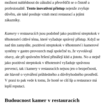
možnost nahlédnout do zákulisí a přesvědčit se o čistotě a
profesionalitě.
Tento inovativní přístup
nejenže zvyšuje
důvěru, ale také posiluje vztah mezi restaurací a jejími
zákazníky.
Kamery v restauracích
jsou podobně jako
pozitivní streptokok v
těhotenství
citlivé téma, které vyžaduje správný přístup. Když se
nad tím zamyslíte, pozitivní streptokok v těhotenství i kamerové
systémy v gastro provozech mají společné to, že vyvolávají
obavy, ale při správném řešení přinášejí klid a jistotu. No a stejně
jako pozitivní streptokok v těhotenství vyžaduje správnou
prevenci, tak i kamery v restauracích nejsou jen o bezpečnosti,
ale hlavně o vytváření průhledného a důvěryhodného prostředí.
V praxi to pak vede k tomu, že hosté se cítí líp a restaurace má
lepší reputaci.
Budoucnost kamer v restauracích