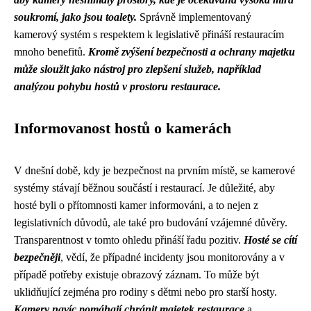
soukromí, jako jsou toalety.
Správně implementovaný
kamerový systém s respektem k legislativě přináší restauracím
mnoho benefitů.
Kromě zvýšení bezpečnosti a ochrany majetku
může sloužit jako nástroj pro zlepšení služeb, například
analýzou pohybu hostů v prostoru restaurace.
Informovanost hostů o kamerách
V dnešní době, kdy je bezpečnost na prvním místě, se kamerové
systémy stávají běžnou součástí i restaurací. Je důležité, aby
hosté byli o přítomnosti kamer informováni, a to nejen z
legislativních důvodů, ale také pro budování vzájemné důvěry.
Transparentnost v tomto ohledu přináší řadu pozitiv.
Hosté se cítí
bezpečněji
, vědí, že případné incidenty jsou monitorovány a v
případě potřeby existuje obrazový záznam. To může být
uklidňující zejména pro rodiny s dětmi nebo pro starší hosty.
Kamery navíc pomáhají chránit majetek restaurace
a