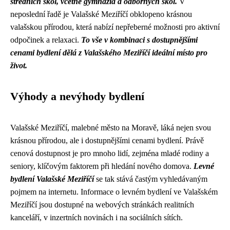
středních škol, včetně gymnázia a odborných škol.
V
neposlední řadě je Valašské Meziříčí obklopeno krásnou
valašskou přírodou, která nabízí nepřeberné možnosti pro aktivní
odpočinek a relaxaci.
To vše v kombinaci s dostupnějšími
cenami bydlení dělá z Valašského Meziříčí ideální místo pro
život.
Výhody a nevýhody bydlení
Valašské Meziříčí, malebné město na Moravě, láká nejen svou
krásnou přírodou, ale i dostupnějšími cenami bydlení. Právě
cenová dostupnost je pro mnoho lidí, zejména mladé rodiny a
seniory, klíčovým faktorem při hledání nového domova.
Levné
bydlení Valašské Meziříčí
se tak stává častým vyhledávaným
pojmem na internetu. Informace o levném bydlení ve Valašském
Meziříčí jsou dostupné na webových stránkách realitních
kanceláří, v inzertních novinách i na sociálních sítích.