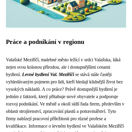
Práce a podnikání v regionu
Valašské Meziříčí, malebné město ležící v srdci Valašska, láká
nejen svou krásnou přírodou, ale i dostupnějšími cenami
bydlení.
Levné bydlení Val. Meziříčí
se stává stále častěji
vyhledávaným pojmem pro lidi, kteří hledají klidnější život bez
vysokých nákladů. A co práce? Právě dostupnější bydlení je
jedním z faktorů, který přitahuje nové obyvatele a podporuje
rozvoj podnikání. Ve městě a okolí sídlí řada firem, především v
oblasti strojírenství, zpracování plastů a potravinářství. Tyto
firmy nabízejí pracovní příležitosti pro různé profese a
kvalifikace. Informace o levném bydlení ve Valašském Meziříčí