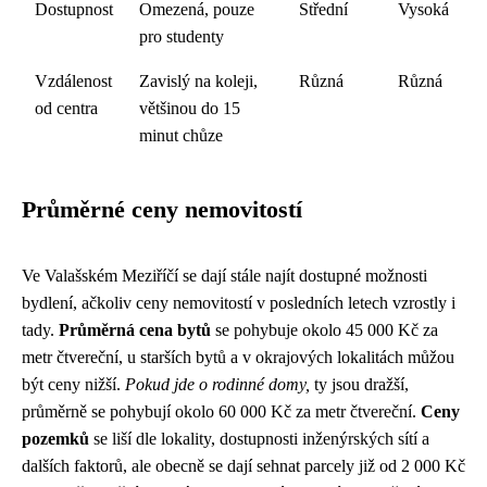
Dostupnost
Omezená, pouze
Střední
Vysoká
pro studenty
Vzdálenost
Zavislý na koleji,
Různá
Různá
od centra
většinou do 15
minut chůze
Průměrné ceny nemovitostí
Ve Valašském Meziříčí se dají stále najít dostupné možnosti
bydlení, ačkoliv ceny nemovitostí v posledních letech vzrostly i
tady.
Průměrná cena bytů
se pohybuje okolo 45 000 Kč za
metr čtvereční, u starších bytů a v okrajových lokalitách můžou
být ceny nižší.
Pokud jde o rodinné domy,
ty jsou dražší,
průměrně se pohybují okolo 60 000 Kč za metr čtvereční.
Ceny
pozemků
se liší dle lokality, dostupnosti inženýrských sítí a
dalších faktorů, ale obecně se dají sehnat parcely již od 2 000 Kč