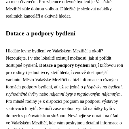
za metr čtvereční. Pro zájemce o levné bydlení je Valašské
Meziříčí stále dobrou volbou. Důležité je sledovat nabídky
realitních kanceláří a aktivně hledat.
Dotace a podpory bydlení
Hledáte levné bydlení ve Valašském Meziříčí a okolí?
Nezoufejte, i v této lokalitě existují možnosti, jak si pořídit
dostupné bydlení.
Dotace a podpory bydlení
hrají klíčovou roli
pro rodiny i jednotlivce, kteří hledají cenově dostupnější
variantu. Město Valašské Meziříčí nabízí informace o různých
formách podpory bydlení, ať už se jedná o
příspěvky na bydlení
,
zvýhodněné úvěry
nebo
nájemní byty s regulovaným nájemným
.
Pro mladé rodiny je k dispozici program na podporu výstavby
startovacích bytů. Senioři zase mohou využít nabídky bytů v
domech s pečovatelskou službou. Neváhejte se obrátit na úřad
ve Valašském Meziříčí, kde vám poskytnou detailní informace o