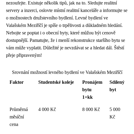
nezoufejte. Existuje několik tipů, jak na to. Sledujte realitní
servery a inzerci, oslovte místní realitní kanceláře a informujte se
o možnostech družstevního bydlení. Levné bydlení ve
Valašském Meziříčí je spíše o trpělivosti a důkladném hledání.
Nebojte se poptat i o obecní byty, které můžou být cenově
dostupnější. Pamatujte, že i menší rekonstrukce staršího bytu se
vám může vyplatit. Důležité je nevzdávat se a hledat dál. Štěstí
přeje připraveným!
Srovnání možností levného bydlení ve Valašském Meziříčí
Faktor
Studentské koleje
Pronájem
Sdílený
bytu
byt
1+kk
Průměrná
4 000 Kč
8 000 Kč
5 000
měsíční
Kč
cena