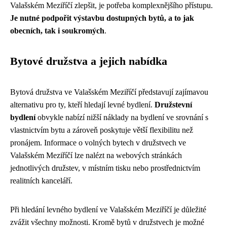
Valašském Meziříčí zlepšit, je potřeba komplexnějšího přístupu.
Je nutné podpořit výstavbu dostupných bytů, a to jak
obecních, tak i soukromých
.
Bytové družstva a jejich nabídka
Bytová družstva ve Valašském Meziříčí představují zajímavou
alternativu pro ty, kteří hledají levné bydlení.
Družstevní
bydlení
obvykle nabízí nižší náklady na bydlení ve srovnání s
vlastnictvím bytu a zároveň poskytuje větší flexibilitu než
pronájem. Informace o volných bytech v družstvech ve
Valašském Meziříčí lze nalézt na webových stránkách
jednotlivých družstev, v místním tisku nebo prostřednictvím
realitních kanceláří.
Při hledání levného bydlení ve Valašském Meziříčí je důležité
zvážit všechny možnosti. Kromě bytů v družstvech je možné