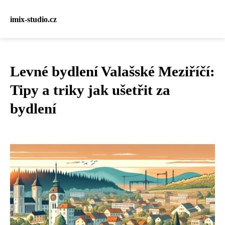
imix-studio.cz
Levné bydlení Valašské Meziříčí:
Tipy a triky jak ušetřit za
bydlení