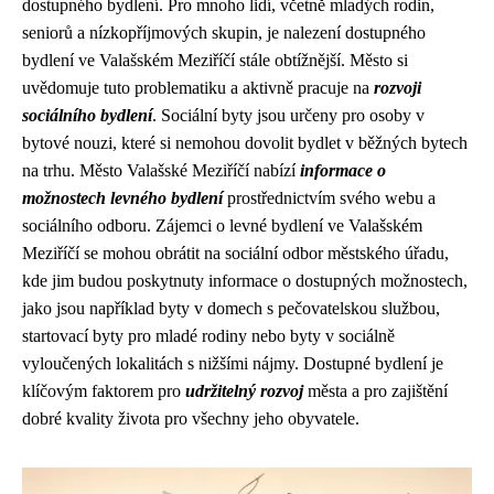
dostupného bydlení. Pro mnoho lidí, včetně mladých rodin,
seniorů a nízkopříjmových skupin, je nalezení dostupného
bydlení ve Valašském Meziříčí stále obtížnější. Město si
uvědomuje tuto problematiku a aktivně pracuje na
rozvoji
sociálního bydlení
. Sociální byty jsou určeny pro osoby v
bytové nouzi, které si nemohou dovolit bydlet v běžných bytech
na trhu. Město Valašské Meziříčí nabízí
informace o
možnostech levného bydlení
prostřednictvím svého webu a
sociálního odboru. Zájemci o levné bydlení ve Valašském
Meziříčí se mohou obrátit na sociální odbor městského úřadu,
kde jim budou poskytnuty informace o dostupných možnostech,
jako jsou například byty v domech s pečovatelskou službou,
startovací byty pro mladé rodiny nebo byty v sociálně
vyloučených lokalitách s nižšími nájmy. Dostupné bydlení je
klíčovým faktorem pro
udržitelný rozvoj
města a pro zajištění
dobré kvality života pro všechny jeho obyvatele.