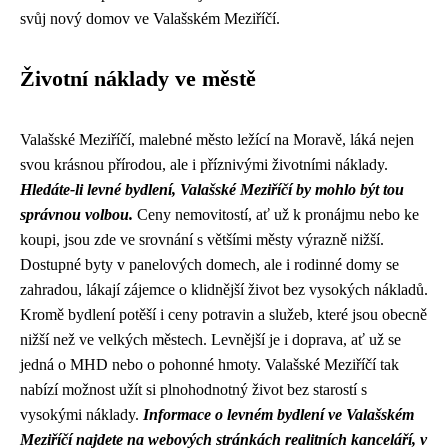
svůj nový domov ve Valašském Meziříčí.
Životní náklady ve městě
Valašské Meziříčí, malebné město ležící na Moravě, láká nejen
svou krásnou přírodou, ale i příznivými životními náklady.
Hledáte-li levné bydlení, Valašské Meziříčí by mohlo být tou
správnou volbou.
Ceny nemovitostí, ať už k pronájmu nebo ke
koupi, jsou zde ve srovnání s většími městy výrazně nižší.
Dostupné byty v panelových domech, ale i rodinné domy se
zahradou, lákají zájemce o klidnější život bez vysokých nákladů.
Kromě bydlení potěší i ceny potravin a služeb, které jsou obecně
nižší než ve velkých městech. Levnější je i doprava, ať už se
jedná o MHD nebo o pohonné hmoty. Valašské Meziříčí tak
nabízí možnost užít si plnohodnotný život bez starostí s
vysokými náklady.
Informace o levném bydlení ve Valašském
Meziříčí najdete na webových stránkách realitních kanceláří, v