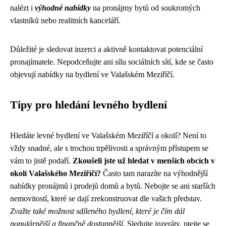
nalézt i
výhodné nabídky
na pronájmy bytů od soukromých
vlastníků nebo realitních kanceláří.
Důležité je sledovat inzerci a aktivně kontaktovat potenciální
pronajímatele. Nepodceňujte ani sílu sociálních sítí, kde se často
objevují nabídky na bydlení ve Valašském Meziříčí.
Tipy pro hledání levného bydlení
Hledáte levné bydlení ve Valašském Meziříčí a okolí? Není to
vždy snadné, ale s trochou trpělivosti a správným přístupem se
vám to jistě podaří.
Zkoušeli jste už hledat v menších obcích v
okolí Valašského Meziříčí?
Často tam narazíte na výhodnější
nabídky pronájmů i prodejů domů a bytů. Nebojte se ani starších
nemovitostí, které se dají zrekonstruovat dle vašich představ.
Zvažte také možnost sdíleného bydlení, které je čím dál
populárnější a finančně dostupnější.
Sledujte inzeráty, ptejte se