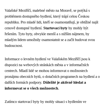
Valašské Meziříčí, malebné město na Moravě, se potýká s
problémem dostupného bydlení, který trápí celou Českou
republiku. Pro mladé lidi, kteří se osamostatňují, je obtížné najít
cenově dostupné bydlení.
Startovací byty
by mohly být
řešením. Tyto byty, obvykle menší a s nižším nájmem, by
mladým lidem umožnily osamostatnit se a začít budovat svou
budoucnost.
Informace o levném bydlení ve Valašském Meziříčí jsou k
dispozici na webových stránkách města a v informačních
centrech. Mladí lidé se mohou informovat o možnostech
pronájmu obecních bytů, o dotačních programech na bydlení a o
dalších formách podpory.
Důležité je aktivně hledat a
informovat se o všech možnostech
.
Zatímco startovací byty by mohly situaci s bydlením ve