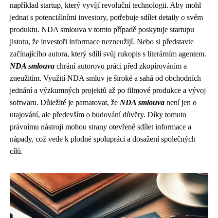
například startup, který vyvíjí revoluční technologii. Aby mohl
jednat s potenciálními investory, potřebuje sdílet detaily o svém
produktu. NDA smlouva v tomto případě poskytuje startupu
jistotu, že investoři informace nezneužijí. Nebo si představte
začínajícího autora, který sdílí svůj rukopis s literárním agentem.
NDA smlouva
chrání autorovu práci před zkopírováním a
zneužitím. Využití NDA smluv je široké a sahá od obchodních
jednání a výzkumných projektů až po filmové produkce a vývoj
softwaru. Důležité je pamatovat, že
NDA smlouva
není jen o
utajování, ale především o budování důvěry. Díky tomuto
právnímu nástroji mohou strany otevřeně sdílet informace a
nápady, což vede k plodné spolupráci a dosažení společných
cílů.