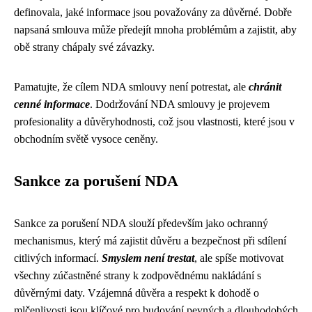
definovala, jaké informace jsou považovány za důvěrné. Dobře
napsaná smlouva může předejít mnoha problémům a zajistit, aby
obě strany chápaly své závazky.
Pamatujte, že cílem NDA smlouvy není potrestat, ale
chránit
cenné informace
. Dodržování NDA smlouvy je projevem
profesionality a důvěryhodnosti, což jsou vlastnosti, které jsou v
obchodním světě vysoce ceněny.
Sankce za porušení NDA
Sankce za porušení NDA slouží především jako ochranný
mechanismus, který má zajistit důvěru a bezpečnost při sdílení
citlivých informací.
Smyslem není trestat
, ale spíše motivovat
všechny zúčastněné strany k zodpovědnému nakládání s
důvěrnými daty. Vzájemná důvěra a respekt k dohodě o
mlčenlivosti jsou klíčové pro budování pevných a dlouhodobých