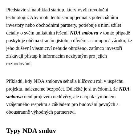
Představte si například startup, který vyvíjí revoluční
technologii. Aby mohl tento startup jednat s potenciálními
investory nebo obchodními partnery, potřebuje s nimi sdílet
detaily o svém unikátním řešení.
NDA smlouva
v tomto případě
poskytuje oběma stranám jistotu a důvěru - startup má záruku, že
jeho duševní vlastnictví nebude ohroženo, zatímco investoři
získávají přístup k informacím nezbytným pro jejich
rozhodování.
Příkladů, kdy NDA smlouva sehrála klíčovou roli v úspěchu
projektu, nalezneme bezpočet. Důležité je si uvědomit, že
NDA
smlouva
není projevem nedůvěry, ale naopak symbolem
vzájemného respektu a základem pro budování pevných a
oboustranně výhodných partnerství.
Typy NDA smluv