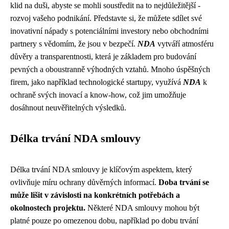
klid na duši, abyste se mohli soustředit na to nejdůležitější -
rozvoj vašeho podnikání. Představte si, že můžete sdílet své
inovativní nápady s potenciálními investory nebo obchodními
partnery s vědomím, že jsou v bezpečí.
NDA
vytváří atmosféru
důvěry a transparentnosti, která je základem pro budování
pevných a oboustranně výhodných vztahů. Mnoho úspěšných
firem, jako například technologické startupy, využívá
NDA
k
ochraně svých inovací a know-how, což jim umožňuje
dosáhnout neuvěřitelných výsledků.
Délka trvání NDA smlouvy
Délka trvání NDA smlouvy je klíčovým aspektem, který
ovlivňuje míru ochrany důvěrných informací.
Doba trvání se
může lišit v závislosti na konkrétních potřebách a
okolnostech projektu.
Některé NDA smlouvy mohou být
platné pouze po omezenou dobu, například po dobu trvání