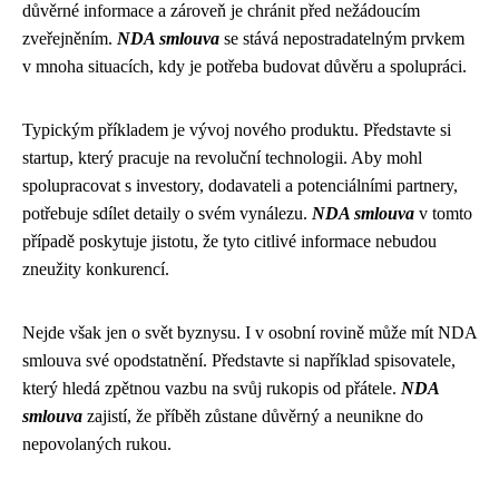
důvěrné informace a zároveň je chránit před nežádoucím
zveřejněním.
NDA smlouva
se stává nepostradatelným prvkem
v mnoha situacích, kdy je potřeba budovat důvěru a spolupráci.
Typickým příkladem je vývoj nového produktu. Představte si
startup, který pracuje na revoluční technologii. Aby mohl
spolupracovat s investory, dodavateli a potenciálními partnery,
potřebuje sdílet detaily o svém vynálezu.
NDA smlouva
v tomto
případě poskytuje jistotu, že tyto citlivé informace nebudou
zneužity konkurencí.
Nejde však jen o svět byznysu. I v osobní rovině může mít NDA
smlouva své opodstatnění. Představte si například spisovatele,
který hledá zpětnou vazbu na svůj rukopis od přátele.
NDA
smlouva
zajistí, že příběh zůstane důvěrný a neunikne do
nepovolaných rukou.