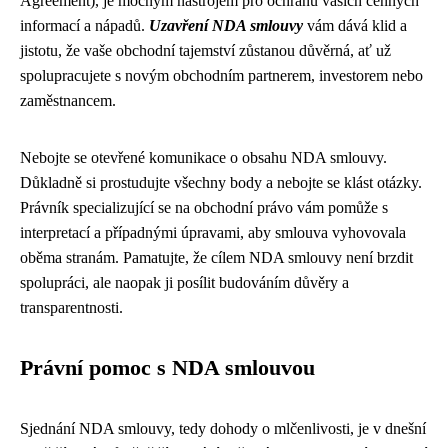
Agreement), je mocným nástrojem pro ochranu vašich cenných
informací a nápadů.
Uzavření NDA smlouvy
vám dává klid a
jistotu, že vaše obchodní tajemství zůstanou důvěrná, ať už
spolupracujete s novým obchodním partnerem, investorem nebo
zaměstnancem.
Nebojte se otevřené komunikace o obsahu NDA smlouvy.
Důkladně si prostudujte všechny body a nebojte se klást otázky.
Právník specializující se na obchodní právo vám pomůže s
interpretací a případnými úpravami, aby smlouva vyhovovala
oběma stranám. Pamatujte, že cílem NDA smlouvy není brzdit
spolupráci, ale naopak ji posílit budováním důvěry a
transparentnosti.
Právní pomoc s NDA smlouvou
Sjednání NDA smlouvy, tedy dohody o mlčenlivosti, je v dnešní