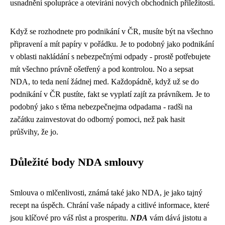
usnadnění spolupráce a otevírání nových obchodních příležitostí.
Když se rozhodnete pro
podnikání v ČR
, musíte být na všechno
připravení a mít papíry v pořádku. Je to podobný jako
podnikání
v oblasti nakládání s nebezpečnými odpady
- prostě potřebujete
mít všechno právně ošetřený a pod kontrolou. No a sepsat
NDA, to teda není žádnej med. Každopádně, když už se do
podnikání v ČR pustíte, fakt se vyplatí zajít za právníkem. Je to
podobný jako s těma nebezpečnejma odpadama - radši na
začátku zainvestovat do odborný pomoci, než pak hasit
průšvihy, že jo.
Důležité body NDA smlouvy
Smlouva o mlčenlivosti, známá také jako NDA, je jako tajný
recept na úspěch. Chrání vaše nápady a citlivé informace, které
jsou klíčové pro váš růst a prosperitu.
NDA
vám dává jistotu a