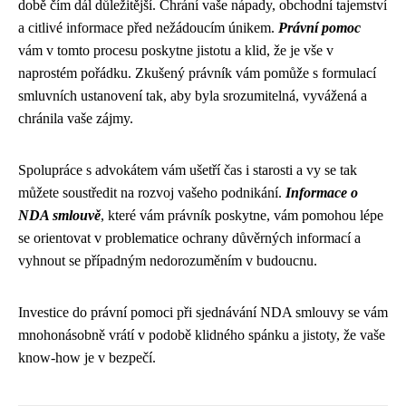
době čím dál důležitější. Chrání vaše nápady, obchodní tajemství
a citlivé informace před nežádoucím únikem.
Právní pomoc
vám v tomto procesu poskytne jistotu a klid, že je vše v
naprostém pořádku. Zkušený právník vám pomůže s formulací
smluvních ustanovení tak, aby byla srozumitelná, vyvážená a
chránila vaše zájmy.
Spolupráce s advokátem vám ušetří čas i starosti a vy se tak
můžete soustředit na rozvoj vašeho podnikání.
Informace o
NDA smlouvě
, které vám právník poskytne, vám pomohou lépe
se orientovat v problematice ochrany důvěrných informací a
vyhnout se případným nedorozuměním v budoucnu.
Investice do právní pomoci při sjednávání NDA smlouvy se vám
mnohonásobně vrátí v podobě klidného spánku a jistoty, že vaše
know-how je v bezpečí.