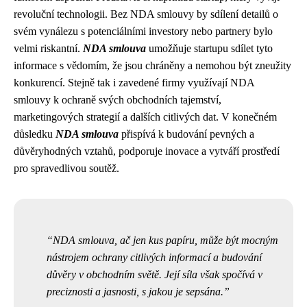
revoluční technologii. Bez NDA smlouvy by sdílení detailů o
svém vynálezu s potenciálními investory nebo partnery bylo
velmi riskantní.
NDA smlouva
umožňuje startupu sdílet tyto
informace s vědomím, že jsou chráněny a nemohou být zneužity
konkurencí. Stejně tak i zavedené firmy využívají NDA
smlouvy k ochraně svých obchodních tajemství,
marketingových strategií a dalších citlivých dat. V konečném
důsledku
NDA smlouva
přispívá k budování pevných a
důvěryhodných vztahů, podporuje inovace a vytváří prostředí
pro spravedlivou soutěž.
NDA smlouva, ač jen kus papíru, může být mocným
nástrojem ochrany citlivých informací a budování
důvěry v obchodním světě. Její síla však spočívá v
preciznosti a jasnosti, s jakou je sepsána.