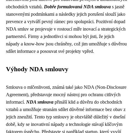
obchodních vztahů.
Dobře formulovaná NDA smlouva
s jasně
stanovenými podmínkami a následky jejich porušení slouží jako
prevence a vytváří pevný rámec pro spolupráci. Pozitivní dopad
NDA smluv se projevuje v rostoucí míře inovací a strategických
partnerství. Firmy a jednotlivci si mohou být jisti, že jejich
nápady a know-how jsou chráněny, což jim umožňuje s důvěrou
sdílet informace a posouvat své projekty vpřed.
Výhody NDA smlouvy
Smlouva o mlčenlivosti, známá také jako NDA (Non-Disclosure
Agreement), představuje mocný nástroj pro ochranu citlivých
informací.
NDA smlouva
přináší klid a důvěru do obchodních
vztahů a umožňuje stranám sdílet důvěrné informace bez obav z
jejich zneužití. Tento typ smlouvy je obzvláště důležitý v dnešní
době, kdy se inovativní nápady a technologie stávají klíčovým
faktorem úspěchu. Představte si například startup, který vyvíjí