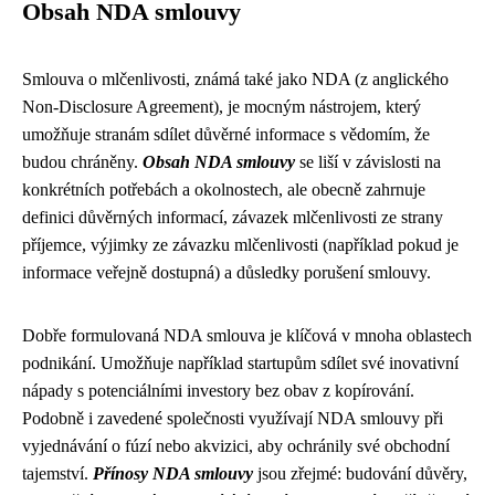
Obsah NDA smlouvy
Smlouva o mlčenlivosti, známá také jako NDA (z anglického
Non-Disclosure Agreement), je mocným nástrojem, který
umožňuje stranám sdílet důvěrné informace s vědomím, že
budou chráněny.
Obsah NDA smlouvy
se liší v závislosti na
konkrétních potřebách a okolnostech, ale obecně zahrnuje
definici důvěrných informací, závazek mlčenlivosti ze strany
příjemce, výjimky ze závazku mlčenlivosti (například pokud je
informace veřejně dostupná) a důsledky porušení smlouvy.
Dobře formulovaná NDA smlouva je klíčová v mnoha oblastech
podnikání. Umožňuje například startupům sdílet své inovativní
nápady s potenciálními investory bez obav z kopírování.
Podobně i zavedené společnosti využívají NDA smlouvy při
vyjednávání o fúzí nebo akvizici, aby ochránily své obchodní
tajemství.
Přínosy NDA smlouvy
jsou zřejmé: budování důvěry,