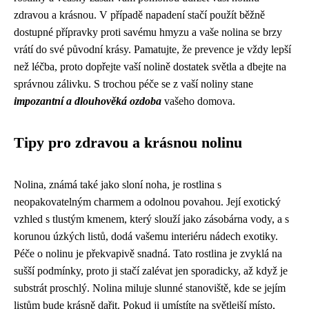
zdravou a krásnou. V případě napadení stačí použít běžně
dostupné přípravky proti savému hmyzu a vaše nolina se brzy
vrátí do své původní krásy. Pamatujte, že prevence je vždy lepší
než léčba, proto dopřejte vaší nolině dostatek světla a dbejte na
správnou zálivku. S trochou péče se z vaší noliny stane
impozantní a dlouhověká ozdoba
vašeho domova.
Tipy pro zdravou a krásnou nolinu
Nolina, známá také jako sloní noha, je rostlina s
neopakovatelným charmem a odolnou povahou. Její exotický
vzhled s tlustým kmenem, který slouží jako zásobárna vody, a s
korunou úzkých listů, dodá vašemu interiéru nádech exotiky.
Péče o nolinu je překvapivě snadná. Tato rostlina je zvyklá na
sušší podmínky, proto ji stačí zalévat jen sporadicky, až když je
substrát proschlý. Nolina miluje slunné stanoviště, kde se jejím
listům bude krásně dařit. Pokud ji umístíte na světlejší místo,