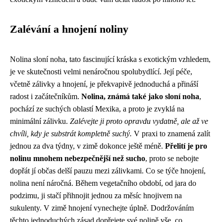
Zalévání a hnojení noliny
Nolina sloní noha, tato fascinující kráska s exotickým vzhledem,
je ve skutečnosti velmi nenáročnou spolubydlící. Její péče,
včetně zálivky a hnojení, je překvapivě jednoduchá a přináší
radost i začátečníkům.
Nolina, známá také jako sloní noha
,
pochází ze suchých oblastí Mexika, a proto je zvyklá na
minimální zálivku.
Zalévejte ji proto opravdu vydatně, ale až ve
chvíli, kdy je substrát kompletně suchý.
V praxi to znamená zalít
jednou za dva týdny, v zimě dokonce ještě méně.
Přelití je pro
nolinu mnohem nebezpečnější než sucho
, proto se nebojte
dopřát jí občas delší pauzu mezi zálivkami. Co se týče hnojení,
nolina není náročná. Během vegetačního období, od jara do
podzimu, ji stačí přihnojit jednou za měsíc hnojivem na
sukulenty. V zimě hnojení vynechejte úplně. Dodržováním
těchto jednoduchých zásad dopřejete své nolině vše, co