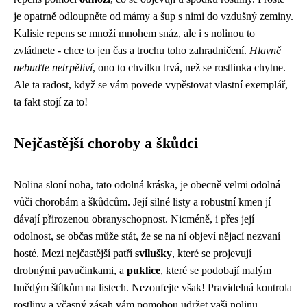
je opatrně odloupněte od mámy a šup s nimi do vzdušný zeminy.
Kalisie repens se množí mnohem snáz, ale i s nolinou to
zvládnete - chce to jen čas a trochu toho zahradničení.
Hlavně
nebuďte netrpěliví
, ono to chvilku trvá, než se rostlinka chytne.
Ale ta radost, když se vám povede vypěstovat vlastní exemplář,
ta fakt stojí za to!
Nejčastější choroby a škůdci
Nolina sloní noha, tato odolná kráska, je obecně velmi odolná
vůči chorobám a škůdcům. Její silné listy a robustní kmen jí
dávají přirozenou obranyschopnost. Nicméně, i přes její
odolnost, se občas může stát, že se na ní objeví nějací nezvaní
hosté. Mezi nejčastější patří
svilušky
, které se projevují
drobnými pavučinkami, a
puklice
, které se podobají malým
hnědým štítkům na listech. Nezoufejte však! Pravidelná kontrola
rostliny a včasný zásah vám pomohou udržet vaši nolinu