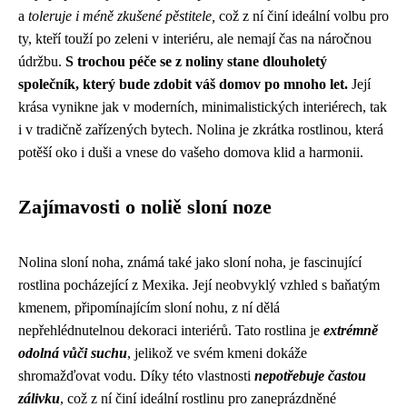
a
toleruje i méně zkušené pěstitele,
což z ní činí ideální volbu pro
ty, kteří touží po zeleni v interiéru, ale nemají čas na náročnou
údržbu.
S trochou péče se z noliny stane dlouholetý
společník, který bude zdobit váš domov po mnoho let.
Její
krása vynikne jak v moderních, minimalistických interiérech, tak
i v tradičně zařízených bytech. Nolina je zkrátka rostlinou, která
potěší oko i duši a vnese do vašeho domova klid a harmonii.
Zajímavosti o noliě sloní noze
Nolina sloní noha, známá také jako sloní noha, je fascinující
rostlina pocházející z Mexika. Její neobvyklý vzhled s baňatým
kmenem, připomínajícím sloní nohu, z ní dělá
nepřehlédnutelnou dekoraci interiérů. Tato rostlina je
extrémně
odolná vůči suchu
, jelikož ve svém kmeni dokáže
shromažďovat vodu. Díky této vlastnosti
nepotřebuje častou
zálivku
, což z ní činí ideální rostlinu pro zaneprázdněné