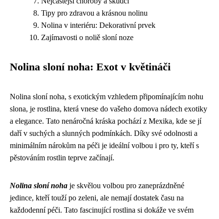
Nejčastější choroby a škůdci
Tipy pro zdravou a krásnou nolinu
Nolina v interiéru: Dekorativní prvek
Zajímavosti o noliě sloní noze
Nolina sloní noha: Exot v květináči
Nolina sloní noha, s exotickým vzhledem připomínajícím nohu
slona, je rostlina, která vnese do vašeho domova nádech exotiky
a elegance. Tato nenáročná kráska pochází z Mexika, kde se jí
daří v suchých a slunných podmínkách. Díky své odolnosti a
minimálním nárokům na péči je ideální volbou i pro ty, kteří s
pěstováním rostlin teprve začínají.
Nolina sloní noha
je skvělou volbou pro zaneprázdněné
jedince, kteří touží po zeleni, ale nemají dostatek času na
každodenní péči. Tato fascinující rostlina si dokáže ve svém