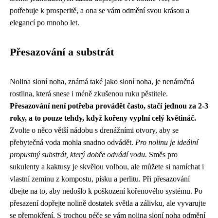
potřebuje k prosperitě, a ona se vám odmění svou krásou a
elegancí po mnoho let.
Přesazování a substrát
Nolina sloní noha, známá také jako sloní noha, je nenáročná
rostlina, která snese i méně zkušenou ruku pěstitele.
Přesazování není potřeba provádět často, stačí jednou za 2-3
roky, a to pouze tehdy, když kořeny vyplní celý květináč.
Zvolte o něco větší nádobu s drenážními otvory, aby se
přebytečná voda mohla snadno odvádět.
Pro nolinu je ideální
propustný substrát, který dobře odvádí vodu.
Směs pro
sukulenty a kaktusy je skvělou volbou, ale můžete si namíchat i
vlastní zeminu z kompostu, písku a perlitu. Při přesazování
dbejte na to, aby nedošlo k poškození kořenového systému. Po
přesazení dopřejte nolině dostatek světla a zálivku, ale vyvarujte
se přemokření. S trochou péče se vám nolina sloní noha odmění