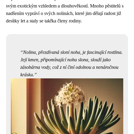
svým exotickým vzhledem a dlouhověkostí. Mnoho pěstitelů s
nadšením vypráví o svých nolinách, které jim dělají radost již
desítky let a staly se takřka členy rodiny.
Nolina, přezdívaná sloní noha, je fascinující rostlina.
Její kmen, připomínající nohu slona, slouží jako
zásobárna vody, což z ní činí odolnou a nenáročnou
krásku.