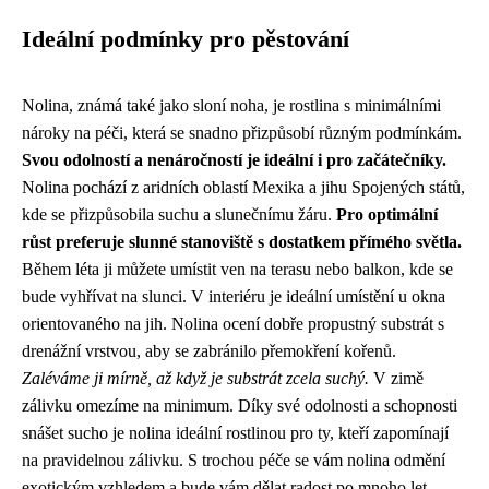
Ideální podmínky pro pěstování
Nolina, známá také jako sloní noha, je rostlina s minimálními
nároky na péči, která se snadno přizpůsobí různým podmínkám.
Svou odolností a nenáročností je ideální i pro začátečníky.
Nolina pochází z aridních oblastí Mexika a jihu Spojených států,
kde se přizpůsobila suchu a slunečnímu žáru.
Pro optimální
růst preferuje slunné stanoviště s dostatkem přímého světla.
Během léta ji můžete umístit ven na terasu nebo balkon, kde se
bude vyhřívat na slunci. V interiéru je ideální umístění u okna
orientovaného na jih. Nolina ocení dobře propustný substrát s
drenážní vrstvou, aby se zabránilo přemokření kořenů.
Zaléváme ji mírně, až když je substrát zcela suchý.
V zimě
zálivku omezíme na minimum. Díky své odolnosti a schopnosti
snášet sucho je nolina ideální rostlinou pro ty, kteří zapomínají
na pravidelnou zálivku. S trochou péče se vám nolina odmění
exotickým vzhledem a bude vám dělat radost po mnoho let.