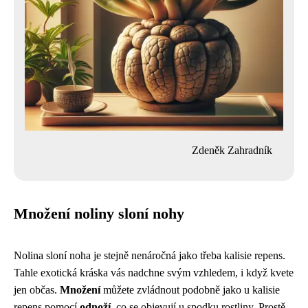
Zdeněk Zahradník
Množení noliny sloní nohy
Nolina sloní noha je stejně nenáročná jako třeba
kalisie repens
.
Tahle exotická kráska vás nadchne svým vzhledem, i když kvete
jen občas.
Množení
můžete zvládnout podobně jako u kalisie
repens pomocí
odnoží
, co se objevují u spodku rostliny. Prostě