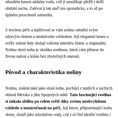
ztlustlém kmeni ukládat vodu, což jí umožňuje přežít i delší
období sucha. Zalévat ji tak stačí jen sporadicky, a to až po
úplném proschnutí substrátu.
S trochou péče a trpělivosti se vám nolina odmění svým
zdravým růstem a atraktivním vzhledem. Její elegantní kmen a
svěže zelené listy dodají vašemu interiéru šmrnc a originalitu.
Nolina sloní noha je zkrátka rostlinou, která vám přinese do
života radost a krásu bez zbytečných starostí.
Původ a charakteristika noliny
Nolina, známá také jako sloní noha, pochází z teplých a suchých
oblastí Mexika a jihu Spojených států.
Tato fascinující rostlina
si získala oblibu po celém světě díky svému neobvyklému
vzhledu a nenáročnosti na péči.
Její kmen, připomínající nohu
slona, slouží jako zásobárna vody, což z ní činí ideální rostlinu i