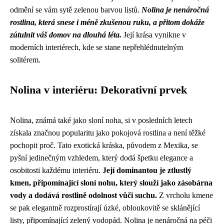
odmění se vám sytě zelenou barvou listů.
Nolina je nenáročná
rostlina, která snese i méně zkušenou ruku, a přitom dokáže
zútulnit váš domov na dlouhá léta.
Její krása vynikne v
moderních interiérech, kde se stane nepřehlédnutelným
solitérem.
Nolina v interiéru: Dekorativní prvek
Nolina, známá také jako sloní noha, si v posledních letech
získala značnou popularitu jako pokojová rostlina a není těžké
pochopit proč. Tato exotická kráska, původem z Mexika, se
pyšní jedinečným vzhledem, který dodá špetku elegance a
osobitosti každému interiéru.
Její dominantou je ztlustlý
kmen, připomínající sloní nohu, který slouží jako zásobárna
vody a dodává rostlině odolnost vůči suchu.
Z vrcholu kmene
se pak elegantně rozprostírají úzké, obloukovitě se sklánějící
listy, připomínající zelený vodopád. Nolina je nenáročná na péči