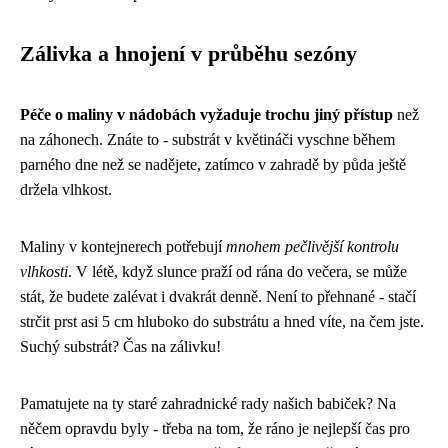
Zálivka a hnojení v průběhu sezóny
Péče o maliny v nádobách vyžaduje trochu jiný přístup
než
na záhonech. Znáte to - substrát v květináči vyschne během
parného dne než se nadějete, zatímco v zahradě by půda ještě
držela vlhkost.
Maliny v kontejnerech potřebují
mnohem pečlivější kontrolu
vlhkosti
. V létě, když slunce praží od rána do večera, se může
stát, že budete zalévat i dvakrát denně. Není to přehnané - stačí
strčit prst asi 5 cm hluboko do substrátu a hned víte, na čem jste.
Suchý substrát? Čas na zálivku!
Pamatujete na ty staré zahradnické rady našich babiček? Na
něčem opravdu byly - třeba na tom, že ráno je nejlepší čas pro