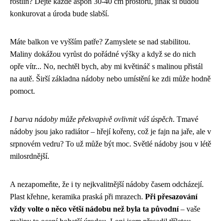
rostlin? Dejte každé aspoň 30-40 cm prostoru, jinak si budou
konkurovat a úroda bude slabší.
Máte balkon ve vyšším patře? Zamyslete se nad stabilitou.
Maliny dokážou vyrůst do pořádné výšky a když se do nich
opře vítr... No, nechtěl bych, aby mi květináč s malinou přistál
na autě. Širší základna nádoby nebo umístění ke zdi může hodně
pomoct.
I barva nádoby může překvapivě ovlivnit váš úspěch
. Tmavé
nádoby jsou jako radiátor – hřejí kořeny, což je fajn na jaře, ale v
srpnovém vedru? To už může být moc. Světlé nádoby jsou v létě
milosrdnější.
A nezapomeňte, že i ty nejkvalitnější nádoby časem odcházejí.
Plast křehne, keramika praská při mrazech.
Při přesazování
vždy volte o něco větší nádobu než byla ta původní
– vaše