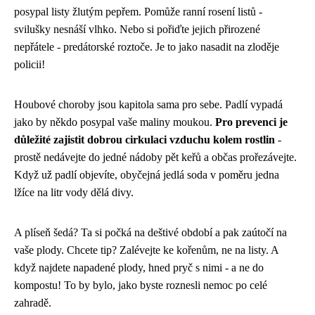
posypal listy žlutým pepřem. Pomůže ranní rosení listů -
svilušky nesnáší vlhko. Nebo si pořiďte jejich přirozené
nepřátele - predátorské roztoče. Je to jako nasadit na zloděje
policii!
Houbové choroby jsou kapitola sama pro sebe. Padlí vypadá
jako by někdo posypal vaše maliny moukou.
Pro prevenci je
důležité zajistit dobrou cirkulaci vzduchu kolem rostlin
-
prostě nedávejte do jedné nádoby pět keřů a občas prořezávejte.
Když už padlí objevíte, obyčejná jedlá soda v poměru jedna
lžíce na litr vody dělá divy.
A plíseň šedá? Ta si počká na deštivé období a pak zaútočí na
vaše plody. Chcete tip? Zalévejte ke kořenům, ne na listy. A
když najdete napadené plody, hned pryč s nimi - a ne do
kompostu! To by bylo, jako byste roznesli nemoc po celé
zahradě.