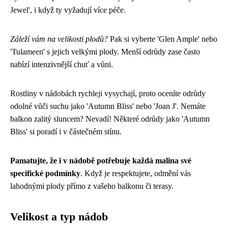
Jewel', i když ty vyžadují více péče.
Záleží vám na velikosti plodů?
Pak si vyberte 'Glen Ample' nebo
'Tulameen' s jejich velkými plody. Menší odrůdy zase často
nabízí intenzivnější chuť a vůni.
Rostliny v nádobách rychleji vysychají, proto oceníte odrůdy
odolné vůči suchu jako 'Autumn Bliss' nebo 'Joan J'. Nemáte
balkon zalitý sluncem? Nevadí! Některé odrůdy jako 'Autumn
Bliss' si poradí i v částečném stínu.
Pamatujte, že i v nádobě potřebuje každá malina své
specifické podmínky
. Když je respektujete, odmění vás
lahodnými plody přímo z vašeho balkonu či terasy.
Velikost a typ nádob