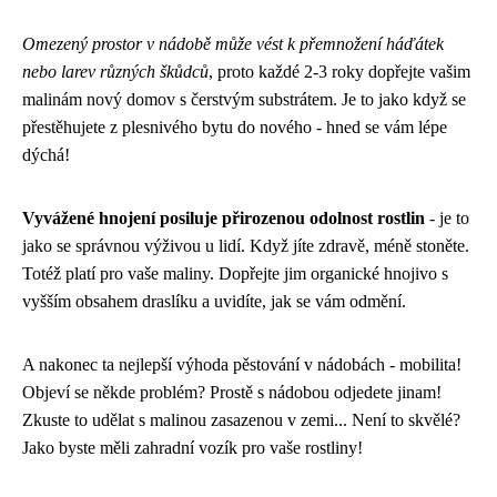
Omezený prostor v nádobě může vést k přemnožení háďátek
nebo larev různých škůdců
, proto každé 2-3 roky dopřejte vašim
malinám nový domov s čerstvým substrátem. Je to jako když se
přestěhujete z plesnivého bytu do nového - hned se vám lépe
dýchá!
Vyvážené hnojení posiluje přirozenou odolnost rostlin
- je to
jako se správnou výživou u lidí. Když jíte zdravě, méně stoněte.
Totéž platí pro vaše maliny. Dopřejte jim organické hnojivo s
vyšším obsahem draslíku a uvidíte, jak se vám odmění.
A nakonec ta nejlepší výhoda pěstování v nádobách - mobilita!
Objeví se někde problém? Prostě s nádobou odjedete jinam!
Zkuste to udělat s malinou zasazenou v zemi... Není to skvělé?
Jako byste měli zahradní vozík pro vaše rostliny!