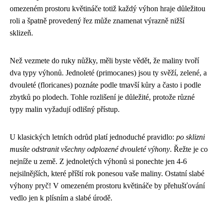
omezeném prostoru květináče totiž každý výhon hraje důležitou
roli a špatně provedený řez může znamenat výrazně nižší
sklizeň.
Než vezmete do ruky nůžky, měli byste vědět, že maliny tvoří
dva typy výhonů. Jednoleté (primocanes) jsou ty svěží, zelené, a
dvouleté (floricanes) poznáte podle tmavší kůry a často i podle
zbytků po plodech. Tohle rozlišení je důležité, protože různé
typy malin vyžadují odlišný přístup.
U klasických letních odrůd platí jednoduché pravidlo:
po sklizni
musíte odstranit všechny odplozené dvouleté výhony
. Řežte je co
nejníže u země. Z jednoletých výhonů si ponechte jen 4-6
nejsilnějších, které příští rok ponesou vaše maliny. Ostatní slabé
výhony pryč! V omezeném prostoru květináče by přehušťování
vedlo jen k plísním a slabé úrodě.