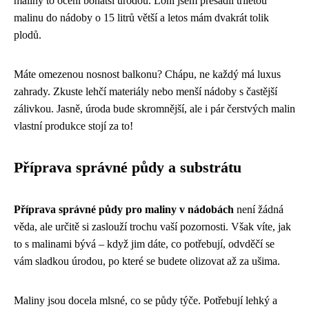
maliny to ocení bohatší úrodou. Loni jsem přesadil tříletou
malinu do nádoby o 15 litrů větší a letos mám dvakrát tolik
plodů.
Máte omezenou nosnost balkonu? Chápu, ne každý má luxus
zahrady. Zkuste lehčí materiály nebo menší nádoby s častější
zálivkou. Jasně, úroda bude skromnější, ale i pár čerstvých malin
vlastní produkce stojí za to!
Příprava správné půdy a substrátu
Příprava správné půdy pro maliny v nádobách
není žádná
věda, ale určitě si zaslouží trochu vaší pozornosti. Však víte, jak
to s malinami bývá – když jim dáte, co potřebují, odvděčí se
vám sladkou úrodou, po které se budete olizovat až za ušima.
Maliny jsou docela mlsné, co se půdy týče. Potřebují lehký a