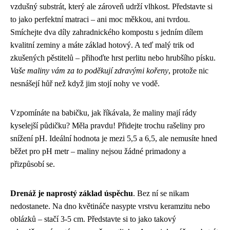
vzdušný substrát, který ale zároveň udrží vlhkost. Představte si
to jako perfektní matraci – ani moc měkkou, ani tvrdou.
Smíchejte dva díly zahradnického kompostu s jedním dílem
kvalitní zeminy a máte základ hotový. A teď malý trik od
zkušených pěstitelů – přihoďte hrst perlitu nebo hrubšího písku.
Vaše maliny vám za to poděkují zdravými kořeny
, protože nic
nesnášejí hůř než když jim stojí nohy ve vodě.
Vzpomínáte na babičku, jak říkávala, že maliny mají rády
kyselejší půdičku? Měla pravdu! Přidejte trochu rašeliny pro
snížení pH. Ideální hodnota je mezi 5,5 a 6,5, ale nemusíte hned
běžet pro pH metr – maliny nejsou žádné primadony a
přizpůsobí se.
Drenáž je naprostý základ úspěchu
. Bez ní se nikam
nedostanete. Na dno květináče nasypte vrstvu keramzitu nebo
oblázků – stačí 3-5 cm. Představte si to jako takový