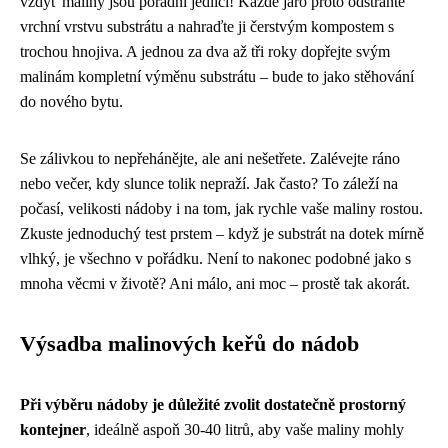
vždyť maliny jsou pořádní jedlíci! Každé jaro proto odstraňte
vrchní vrstvu substrátu a nahraďte ji čerstvým kompostem s
trochou hnojiva. A jednou za dva až tři roky dopřejte svým
malinám kompletní výměnu substrátu – bude to jako stěhování
do nového bytu.
Se zálivkou to nepřehánějte, ale ani nešetřete. Zalévejte ráno
nebo večer, kdy slunce tolik nepraží. Jak často? To záleží na
počasí, velikosti nádoby i na tom, jak rychle vaše maliny rostou.
Zkuste jednoduchý test prstem – když je substrát na dotek mírně
vlhký, je všechno v pořádku. Není to nakonec podobné jako s
mnoha věcmi v životě? Ani málo, ani moc – prostě tak akorát.
Výsadba malinových keřů do nádob
Při výběru nádoby je důležité zvolit dostatečně prostorný
kontejner
, ideálně aspoň 30-40 litrů, aby vaše maliny mohly