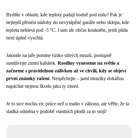
Bydlíte v oblasti, kde teploty padají hodně pod nulu? Pak je
nejlepší přenést nádoby do nevytápěné garáže nebo sklepa, kde
teplota neklesá pod -5 °C. I tam ale občas koukněte, jestli půda
není úplně vyschlá.
Jakmile na jaře pomine riziko silných mrazů, postupně
sundávejte zimní kabátek.
Rostliny vyneseme na světlo a
začneme s pravidelnou zálivkou až ve chvíli, kdy se objeví
první známky rašení
. Nespěchejte – jarní mrazíky dokážou
napáchat stejnou škodu jako ty zimní.
Je to sice trochu víc práce než u malin v záhonu, ale věřte, že ta
sladká odměna v podobě vlastních plodů za to stojí!