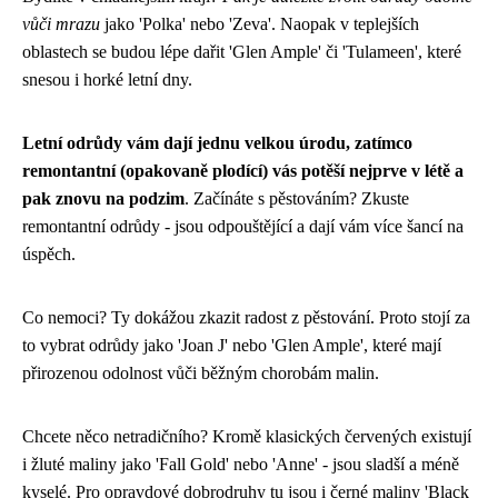
vůči mrazu
jako 'Polka' nebo 'Zeva'. Naopak v teplejších
oblastech se budou lépe dařit 'Glen Ample' či 'Tulameen', které
snesou i horké letní dny.
Letní odrůdy vám dají jednu velkou úrodu, zatímco
remontantní (opakovaně plodící) vás potěší nejprve v létě a
pak znovu na podzim
. Začínáte s pěstováním? Zkuste
remontantní odrůdy - jsou odpouštějící a dají vám více šancí na
úspěch.
Co nemoci? Ty dokážou zkazit radost z pěstování. Proto stojí za
to vybrat odrůdy jako 'Joan J' nebo 'Glen Ample', které mají
přirozenou odolnost vůči běžným chorobám malin.
Chcete něco netradičního? Kromě klasických červených existují
i žluté maliny jako 'Fall Gold' nebo 'Anne' - jsou sladší a méně
kyselé. Pro opravdové dobrodruhy tu jsou i černé maliny 'Black