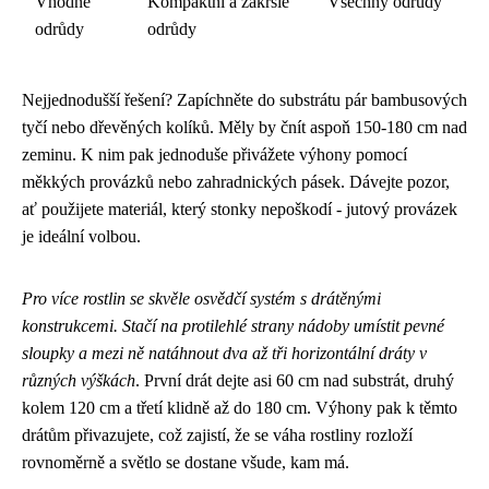
Vhodné
Kompaktní a zakrslé
Všechny odrůdy
odrůdy
odrůdy
Nejjednodušší řešení? Zapíchněte do substrátu pár bambusových
tyčí nebo dřevěných kolíků. Měly by čnít aspoň 150-180 cm nad
zeminu. K nim pak jednoduše přivážete výhony pomocí
měkkých provázků nebo zahradnických pásek. Dávejte pozor,
ať použijete materiál, který stonky nepoškodí - jutový provázek
je ideální volbou.
Pro více rostlin se skvěle osvědčí systém s drátěnými
konstrukcemi. Stačí na protilehlé strany nádoby umístit pevné
sloupky a mezi ně natáhnout dva až tři horizontální dráty v
různých výškách
. První drát dejte asi 60 cm nad substrát, druhý
kolem 120 cm a třetí klidně až do 180 cm. Výhony pak k těmto
drátům přivazujete, což zajistí, že se váha rostliny rozloží
rovnoměrně a světlo se dostane všude, kam má.