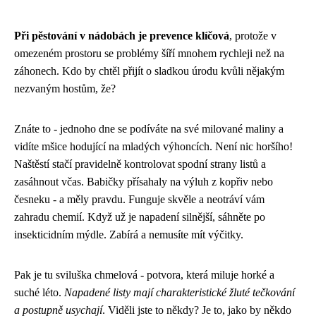
Při pěstování v nádobách je prevence klíčová
, protože v
omezeném prostoru se problémy šíří mnohem rychleji než na
záhonech. Kdo by chtěl přijít o sladkou úrodu kvůli nějakým
nezvaným hostům, že?
Znáte to - jednoho dne se podíváte na své milované maliny a
vidíte mšice hodující na mladých výhoncích. Není nic horšího!
Naštěstí stačí pravidelně kontrolovat spodní strany listů a
zasáhnout včas. Babičky přísahaly na výluh z kopřiv nebo
česneku - a měly pravdu. Funguje skvěle a neotráví vám
zahradu chemií. Když už je napadení silnější, sáhněte po
insekticidním mýdle. Zabírá a nemusíte mít výčitky.
Pak je tu sviluška chmelová - potvora, která miluje horké a
suché léto.
Napadené listy mají charakteristické žluté tečkování
a postupně usychají
. Viděli jste to někdy? Je to, jako by někdo