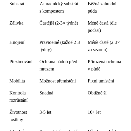
Substrát
Zahradnický substrát
Běžná zahradní
s kompostem
půda
Zálivka
Častější (2-3× týdně)
Méně častá (dle
počasí)
Hnojení
Pravidelné (každé 2-3
Méně časté (2-3×
týdny)
za sezónu)
Přezimování
Ochrana nádob před
Přirozená ochrana
mrazem
v půdě
Mobilita
Možnost přemístění
Fixní umístění
Kontrola
Snadná
Obtížnější
rozrůstání
Životnost
3-5 let
10+ let
rostliny