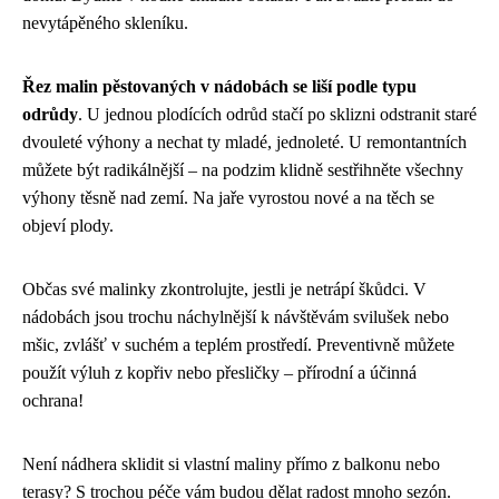
nevytápěného skleníku.
Řez malin pěstovaných v nádobách se liší podle typu
odrůdy
. U jednou plodících odrůd stačí po sklizni odstranit staré
dvouleté výhony a nechat ty mladé, jednoleté. U remontantních
můžete být radikálnější – na podzim klidně sestřihněte všechny
výhony těsně nad zemí. Na jaře vyrostou nové a na těch se
objeví plody.
Občas své malinky zkontrolujte, jestli je netrápí škůdci. V
nádobách jsou trochu náchylnější k návštěvám svilušek nebo
mšic, zvlášť v suchém a teplém prostředí. Preventivně můžete
použít výluh z kopřiv nebo přesličky – přírodní a účinná
ochrana!
Není nádhera sklidit si vlastní maliny přímo z balkonu nebo
terasy? S trochou péče vám budou dělat radost mnoho sezón.