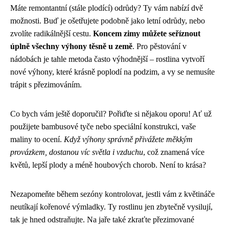
Máte remontantní (stále plodící) odrůdy? Ty vám nabízí dvě
možnosti. Buď je ošetřujete podobně jako letní odrůdy, nebo
zvolíte radikálnější cestu.
Koncem zimy můžete seříznout
úplně všechny výhony těsně u země
. Pro pěstování v
nádobách je tahle metoda často výhodnější – rostlina vytvoří
nové výhony, které krásně poplodí na podzim, a vy se nemusíte
trápit s přezimováním.
Co bych vám ještě doporučil? Pořiďte si nějakou oporu! Ať už
použijete bambusové tyče nebo speciální konstrukci, vaše
maliny to ocení.
Když výhony správně přivážete měkkým
provázkem, dostanou víc světla i vzduchu
, což znamená více
květů, lepší plody a méně houbových chorob. Není to krása?
Nezapomeňte během sezóny kontrolovat, jestli vám z květináče
neutíkají kořenové výmladky. Ty rostlinu jen zbytečně vysilují,
tak je hned odstraňujte. Na jaře také zkraťte přezimované