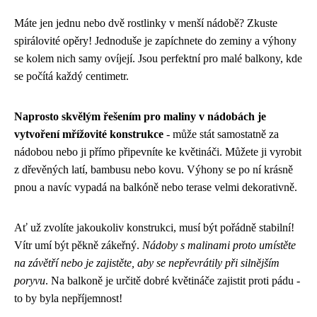
Máte jen jednu nebo dvě rostlinky v menší nádobě? Zkuste
spirálovité opěry! Jednoduše je zapíchnete do zeminy a výhony
se kolem nich samy ovíjejí. Jsou perfektní pro malé balkony, kde
se počítá každý centimetr.
Naprosto skvělým řešením pro maliny v nádobách je
vytvoření mřížovité konstrukce
- může stát samostatně za
nádobou nebo ji přímo připevníte ke květináči. Můžete ji vyrobit
z dřevěných latí, bambusu nebo kovu. Výhony se po ní krásně
pnou a navíc vypadá na balkóně nebo terase velmi dekorativně.
Ať už zvolíte jakoukoliv konstrukci, musí být pořádně stabilní!
Vítr umí být pěkně zákeřný.
Nádoby s malinami proto umístěte
na závětří nebo je zajistěte, aby se nepřevrátily při silnějším
poryvu
. Na balkoně je určitě dobré květináče zajistit proti pádu -
to by byla nepříjemnost!