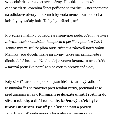
svobodně růst a rozvíjet své kořeny. Hloubka kolem 40
centimetrů dá kořenům šanci pořádně se rozrůst. A nezapomeňte
na odtokové otvory – bez nich by voda neměla kam odtéct a
kořínky by začaly hnít. To by byla škoda, ne?
Pro zdravé malinky potřebujete i správnou půdu.
Ideální je směs
zahradnického substrátu, kompostu a perlitu v poměru 7:2:1
.
Tenhle mix zajistí, že půda bude dýchat a zároveň udrží vláhu.
Malinky jsou docela mlsné na živiny, takže jim přimíchejte i
dlouhodobé hnojivo. Na dno dejte vrstvu keramzitu nebo štěrku
– taková podlážka pomůže s odvodem přebytečné vody.
Kdy sázet? Jaro nebo podzim jsou ideální. Jarní výsadba dá
rostlinkám čas se zabydlet před letními vedry, podzimní zase
před zimními mrazy.
Při sázení je důležité umístit rostlinu do
středu nádoby a dbát na to, aby kořenový krček byl v
úrovni substrátu
. Pak už jen důkladně zalít a povrch
zamulčovat, ať půda nevysychá a plevele nemají šanci.