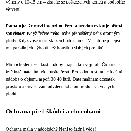
výhony o 10-15 cm – zbavíte se poškozených konců a podpoříte
větvení.
Pamatujte, že mezi intenzitou řezu a úrodou existuje přímá
souvislost
. Když řežete málo, máte přehuštěný keř s drobnými
plody. Když zase moc, sklizeň bude chudší. V nádobě je lepší
mít pár silných výhonů než houštinu slabých proutků.
Mimochodem, velikost nádoby hraje také svoji roli. Čím menší
květináč máte, tím víc musíte řezat. Pro jednu rostlinu je ideální
nádoba o objemu aspoň 30-40 litrů. Dáte malinám dostatek
prostoru a ony se vám odvděčí bohatou úrodou šťavnatých
plodů.
Ochrana před škůdci a chorobami
Ochrana malin v nádobách? Není to žádná věda!