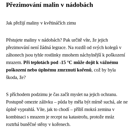
Přezimování malin v nádobách
Jak přežijí maliny v květináčích zimu
Pěstujete maliny v nádobách? Pak určitě víte, že jejich
přezimování není žádná legrace. Na rozdíl od svých kolegů v
záhonech jsou tyhle rostlinky mnohem náchylnější k poškození
mrazem.
Při teplotách pod -15 °C může dojít k vážnému
poškození nebo úplnému zmrznutí kořenů
, což by byla
škoda, že?
S příchodem podzimu je čas začít myslet na jejich ochranu.
Postupně omezte zálivku – půda by měla být mírně suchá, ale ne
úplně vyprahlá. Víte, jak to chodí – příliš mokrá zemina v
kombinaci s mrazem je recept na katastrofu, protože mráz
roztrhá buněčné stěny v kořenech.