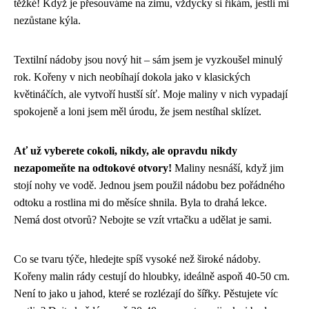
těžké! Když je přesouváme na zimu, vždycky si říkám, jestli mi
nezůstane kýla.
Textilní nádoby jsou nový hit – sám jsem je vyzkoušel minulý
rok. Kořeny v nich neobíhají dokola jako v klasických
květináčích, ale vytvoří hustší síť. Moje maliny v nich vypadají
spokojeně a loni jsem měl úrodu, že jsem nestíhal sklízet.
Ať už vyberete cokoli, nikdy, ale opravdu nikdy
nezapomeňte na odtokové otvory!
Maliny nesnáší, když jim
stojí nohy ve vodě. Jednou jsem použil nádobu bez pořádného
odtoku a rostlina mi do měsíce shnila. Byla to drahá lekce.
Nemá dost otvorů? Nebojte se vzít vrtačku a udělat je sami.
Co se tvaru týče, hledejte spíš vysoké než široké nádoby.
Kořeny malin rády cestují do hloubky, ideálně aspoň 40-50 cm.
Není to jako u jahod, které se rozlézají do šířky. Pěstujete víc