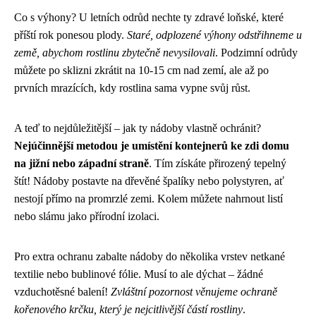
Co s výhony? U letních odrůd nechte ty zdravé loňské, které
příští rok ponesou plody.
Staré, odplozené výhony odstřihneme u
země, abychom rostlinu zbytečně nevysilovali
. Podzimní odrůdy
můžete po sklizni zkrátit na 10-15 cm nad zemí, ale až po
prvních mrazících, kdy rostlina sama vypne svůj růst.
A teď to nejdůležitější – jak ty nádoby vlastně ochránit?
Nejúčinnější metodou je umístění kontejnerů ke zdi domu
na jižní nebo západní straně
. Tím získáte přirozený tepelný
štít! Nádoby postavte na dřevěné špalíky nebo polystyren, ať
nestojí přímo na promrzlé zemi. Kolem můžete nahrnout listí
nebo slámu jako přírodní izolaci.
Pro extra ochranu zabalte nádoby do několika vrstev netkané
textilie nebo bublinové fólie. Musí to ale dýchat – žádné
vzduchotěsné balení!
Zvláštní pozornost věnujeme ochraně
kořenového krčku, který je nejcitlivější částí rostliny
.