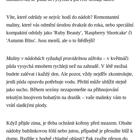
Víte, které odrůdy se nejvíc hodí do nádob? Remontantní
maliny, které vás odmění úrodou dvakrát do roka, nebo speciální
kompaktní odrůdy jako 'Ruby Beauty', 'Raspberry Shortcake' či
'Autumn Bliss'. Jsou menší, ale o to štědřejší!
Maliny v nádobách vyžadují pravidelnou zálivku
– v květináči
půda vysychá mnohem rychleji než na zahradě. V létě možná
budete zalévat i každý den. Ale pozor, vždy nejdřív zkontrolujte,
jestli půda opravdu potřebuje vodu. Přelití může ublížit stejně
jako sucho. Během sezóny nezapomeňte na přihnojování
tekutým hnojivem bohatým na draslík – vaše malinky vám to
vrátí sladkými plody.
Když přijde zima, je třeba ochránit kořeny před mrazem. Obalte
nádoby bublinkovou fólií nebo jutou, případně je přesuňte blíž k
domu. Bydlíte v hodně chladné oblasti? Pak zvažte přesun do