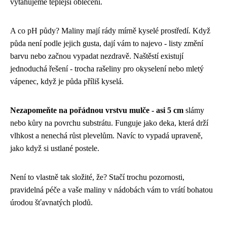
vytahujeme teplejší oblečení.
A co pH půdy? Maliny mají rády mírně kyselé prostředí. Když
půda není podle jejich gusta, dají vám to najevo - listy změní
barvu nebo začnou vypadat nezdravě. Naštěstí existují
jednoduchá řešení - trocha rašeliny pro okyselení nebo mletý
vápenec, když je půda příliš kyselá.
Nezapomeňte na pořádnou vrstvu mulče - asi 5 cm
slámy
nebo kůry na povrchu substrátu. Funguje jako deka, která drží
vlhkost a nenechá růst plevelům. Navíc to vypadá upraveně,
jako když si ustlané postele.
Není to vlastně tak složité, že? Stačí trochu pozornosti,
pravidelná péče a vaše maliny v nádobách vám to vrátí bohatou
úrodou šťavnatých plodů.