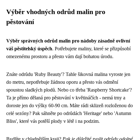
Výběr vhodných odrůd malin pro
pěstování
Výběr správných odrůd malin pro nádoby zásadně ovlivní
váš pěstitelský úspěch
. Potřebujete maliny, které se přizpůsobí
omezenému prostoru a přesto vám dají bohatou úrodu.
Znáte odrůdu 'Ruby Beauty'? Tahle šikovná malina vyroste jen
do metru, nepotřebuje žádnou oporu a přesto vás odmění
spoustou sladkých plodů. Nebo co třeba 'Raspberry Shortcake'?
Ta je přímo dělaná pro pěstování v květináčích - nemá trny a
doroste jen do výšky 60-90 cm. Máte rádi sklizeň rozloženou do
celé sezóny? Pak sáhněte po odrůdách 'Heritage' nebo 'Autumn
Bliss', které vás potěší plody v létě i na podzim.
Bydlíte v chladnějším kraji?
Pak je důležité zvolit odrůdy odolné