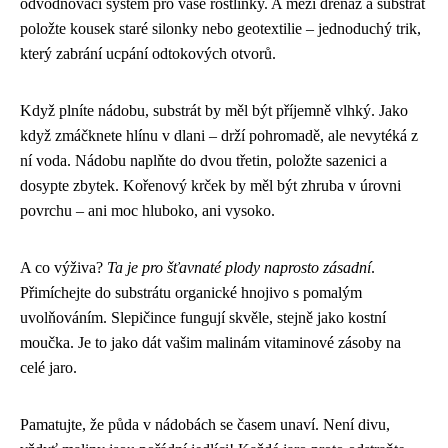
odvodňovací systém pro vaše rostlinky. A mezi drenáž a substrát
položte kousek staré silonky nebo geotextilie – jednoduchý trik,
který zabrání ucpání odtokových otvorů.
Když plníte nádobu, substrát by měl být příjemně vlhký. Jako
když zmáčknete hlínu v dlani – drží pohromadě, ale nevytéká z
ní voda. Nádobu naplňte do dvou třetin, položte sazenici a
dosypte zbytek. Kořenový krček by měl být zhruba v úrovni
povrchu – ani moc hluboko, ani vysoko.
A co výživa?
Ta je pro šťavnaté plody naprosto zásadní
.
Přimíchejte do substrátu organické hnojivo s pomalým
uvolňováním. Slepičince fungují skvěle, stejně jako kostní
moučka. Je to jako dát vašim malinám vitaminové zásoby na
celé jaro.
Pamatujte, že půda v nádobách se časem unaví. Není divu,