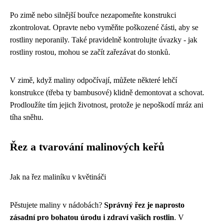
Po zimě nebo silnější bouřce nezapomeňte konstrukci
zkontrolovat. Opravte nebo vyměňte poškozené části, aby se
rostliny neporanily. Také pravidelně kontrolujte úvazky - jak
rostliny rostou, mohou se začít zařezávat do stonků.
V zimě, když maliny odpočívají, můžete některé lehčí
konstrukce (třeba ty bambusové) klidně demontovat a schovat.
Prodloužíte tím jejich životnost, protože je nepoškodí mráz ani
tíha sněhu.
Řez a tvarování malinových keřů
Jak na řez maliníku v květináči
Pěstujete maliny v nádobách?
Správný řez je naprosto
zásadní pro bohatou úrodu i zdraví vašich rostlin
. V