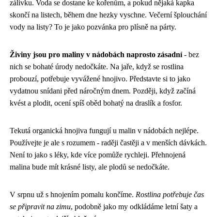
zálivku. Voda se dostane ke kořenům, a pokud nějaká kapka
skončí na listech, během dne hezky vyschne. Večerní šplouchání
vody na listy? To je jako pozvánka pro plísně na párty.
Živiny jsou pro maliny v nádobách naprosto zásadní
- bez
nich se bohaté úrody nedočkáte. Na jaře, když se rostlina
probouzí, potřebuje vyvážené hnojivo. Představte si to jako
vydatnou snídani před náročným dnem. Později, když začíná
kvést a plodit, ocení spíš oběd bohatý na draslík a fosfor.
Tekutá organická hnojiva fungují u malin v nádobách nejlépe.
Používejte je ale s rozumem - raději častěji a v menších dávkách.
Není to jako s léky, kde více pomůže rychleji. Přehnojená
malina bude mít krásné listy, ale plodů se nedočkáte.
V srpnu už s hnojením pomalu končíme.
Rostlina potřebuje čas
se připravit na zimu
, podobně jako my odkládáme letní šaty a