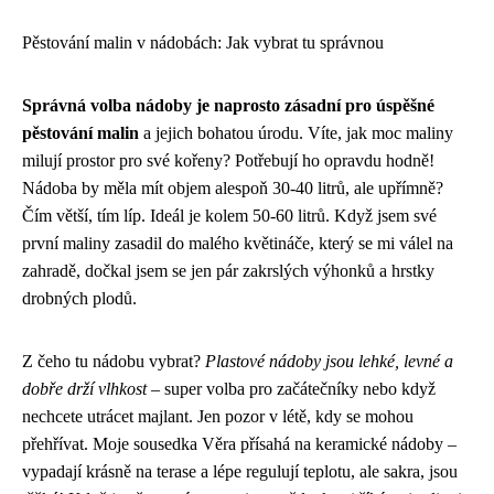
Pěstování malin v nádobách: Jak vybrat tu správnou
Správná volba nádoby je naprosto zásadní pro úspěšné
pěstování malin
a jejich bohatou úrodu. Víte, jak moc maliny
milují prostor pro své kořeny? Potřebují ho opravdu hodně!
Nádoba by měla mít objem alespoň 30-40 litrů, ale upřímně?
Čím větší, tím líp. Ideál je kolem 50-60 litrů. Když jsem své
první maliny zasadil do malého květináče, který se mi válel na
zahradě, dočkal jsem se jen pár zakrslých výhonků a hrstky
drobných plodů.
Z čeho tu nádobu vybrat?
Plastové nádoby jsou lehké, levné a
dobře drží vlhkost
– super volba pro začátečníky nebo když
nechcete utrácet majlant. Jen pozor v létě, kdy se mohou
přehřívat. Moje sousedka Věra přísahá na keramické nádoby –
vypadají krásně na terase a lépe regulují teplotu, ale sakra, jsou