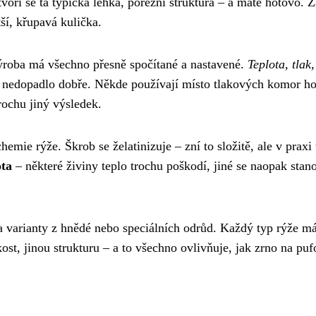
voří se ta typická lehká, porézní struktura – a máte hotovo. Z
ší, křupavá kulička.
ýroba má všechno přesně spočítané a nastavené.
Teplota, tlak,
to nedopadlo dobře. Někde používají místo tlakových komor h
ochu jiný výsledek.
mie rýže. Škrob se želatinizuje – zní to složitě, ale v praxi 
ota
– některé živiny teplo trochu poškodí, jiné se naopak stan
 na varianty z hnědé nebo speciálních odrůd. Každý typ rýže m
kost, jinou strukturu – a to všechno ovlivňuje, jak zrno na pu