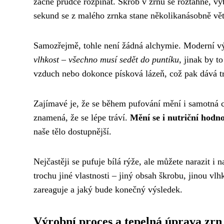
začne prudce rozpínat. Škrob v zrnu se roztáhne, vyt
sekund se z malého zrnka stane několikanásobně vět
Samozřejmě, tohle není žádná alchymie. Moderní v
vlhkost – všechno musí sedět do puntíku
, jinak by 
vzduch nebo dokonce písková lázeň, což pak dává tr
Zajímavé je, že se během pufování mění i samotná che
znamená, že se lépe tráví.
Mění se i nutriční hodn
naše tělo dostupnější.
Nejčastěji se pufuje bílá rýže, ale můžete narazit i
trochu jiné vlastnosti – jiný obsah škrobu, jinou vlh
zareaguje a jaký bude konečný výsledek.
Výrobní proces a tepelná úprava zrn