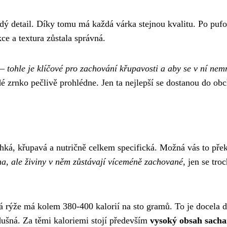
aždý detail. Díky tomu má každá várka stejnou kvalitu. Po puf
ce a textura zůstala správná.
 –
tohle je klíčové pro zachování křupavosti a aby se v ní nem
dé zrnko pečlivě prohlédne. Jen ta nejlepší se dostanou do ob
hká, křupavá a nutričně celkem specifická. Možná vás to pře
na, ale živiny v něm zůstávají víceméně zachované
, jen se tro
 rýže má kolem 380-400 kalorií na sto gramů. To je docela d
dušná. Za těmi kaloriemi stojí především
vysoký obsah sacha