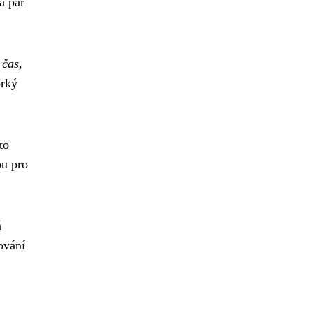
a pár
 čas,
orký
to
ou pro
á
fování