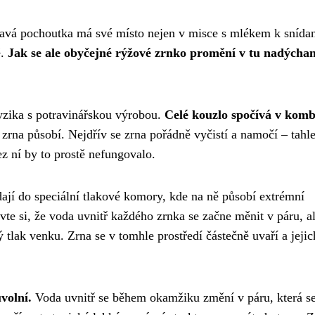
pavá pochoutka má své místo nejen v misce s mlékem k snídan
ě.
Jak se ale obyčejné rýžové zrnko promění v tu nadýcha
fyzika s potravinářskou výrobou.
Celé kouzlo spočívá v komb
 zrna působí. Nejdřív se zrna pořádně vyčistí a namočí – tahl
ez ní by to prostě nefungovalo.
ají do speciální tlakové komory, kde na ně působí extrémní
vte si, že voda uvnitř každého zrnka se začne měnit v páru, a
tlak venku. Zrna se v tomhle prostředí částečně uvaří a jejic
volní.
Voda uvnitř se během okamžiku změní v páru, která s