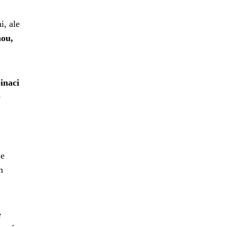
i, ale
nou,
inaci
e
le
h
e