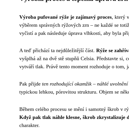
Výroba pufované rýže je zajímavý proces
, který 
výběrem správných rýžových zrn – ne každé se totiž 
vyčistí a pak následuje úprava vlhkosti, aby byla při
A teď přichází ta nejdůležitější část.
Rýže se zahří
vyšplhá až na dvě stě stupňů Celsia. Představte si, 
vytváří tlak. Právě tento moment rozhoduje o tom, 
Pak přijde
ten rozhodující okamžik – náhlé uvolnění
typickou lehkou, pórovitou strukturu. Objem se něko
Během celého procesu se mění i samotný škrob v rýž
Když pak tlak náhle klesne, škrob zkrystalizuje
charakter.