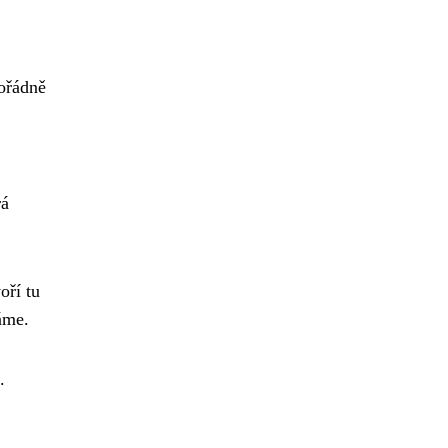
pořádně
rá
oří tu
áme.
.