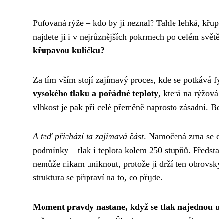
Pufovaná rýže – kdo by ji neznal? Tahle lehká, křu
najdete ji i v nejrůznějších pokrmech po celém svět
křupavou kuličku?
Za tím vším stojí zajímavý proces, kde se potkává 
vysokého tlaku a pořádné teploty
, která na rýžová
vlhkost je pak při celé přeměně naprosto zásadní. B
A teď přichází ta zajímavá část
. Namočená zrna se d
podmínky – tlak i teplota kolem 250 stupňů. Předsta
nemůže nikam uniknout, protože ji drží ten obrovský 
struktura se připraví na to, co přijde.
Moment pravdy nastane, když se tlak najednou u