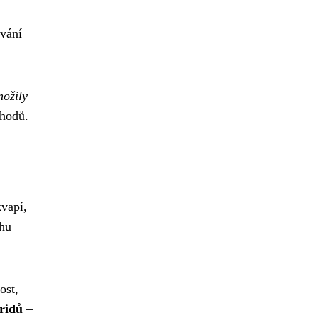
ování
nožily
chodů.
kvapí,
chu
ost,
ridů
–