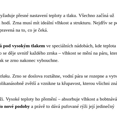
vyžaduje přesné nastavení teploty a tlaku. Všechno začíná už
hodí. Zrna musí mít ideální vlhkost a strukturu. Nejdřív se 
pravená na to, co je čeká.
vá pod vysokým tlakem
ve speciálních nádobách, kde teplota
co se děje uvnitř každého zrnka – vlhkost se mění na páru, kte
jak se zrno nakonec vybouchne.
 tlaku
. Zrno se doslova roztáhne, vodní pára se rozepne a vytv
likanásobně zvětší a vznikne ta křupavost, kterou všichni zn
i. Vysoké teploty ho přemění – absorbuje vlhkost a bobtnává
 do nové podoby
a právě to dává pufované rýži její jedinečný