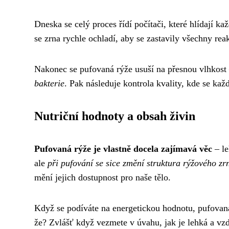
Dneska se celý proces řídí počítači, které hlídají k
se zrna rychle ochladí, aby se zastavily všechny reak
Nakonec se pufovaná rýže usuší na přesnou vlhkost
bakterie
. Pak následuje kontrola kvality, kde se kaž
Nutriční hodnoty a obsah živin
Pufovaná rýže je vlastně docela zajímavá věc
– le
ale
při pufování se sice změní struktura rýžového zr
mění jejich dostupnost pro naše tělo.
Když se podíváte na energetickou hodnotu, pufovaná
že? Zvlášť když vezmete v úvahu, jak je lehká a vz