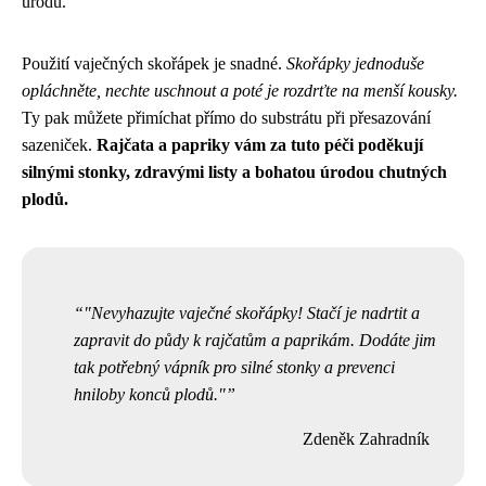
úrodu.
Použití vaječných skořápek je snadné.
Skořápky jednoduše
opláchněte, nechte uschnout a poté je rozdrťte na menší kousky.
Ty pak můžete přimíchat přímo do substrátu při přesazování
sazeniček.
Rajčata a papriky vám za tuto péči poděkují
silnými stonky, zdravými listy a bohatou úrodou chutných
plodů.
"Nevyhazujte vaječné skořápky! Stačí je nadrtit a
zapravit do půdy k rajčatům a paprikám. Dodáte jim
tak potřebný vápník pro silné stonky a prevenci
hniloby konců plodů."
Zdeněk Zahradník