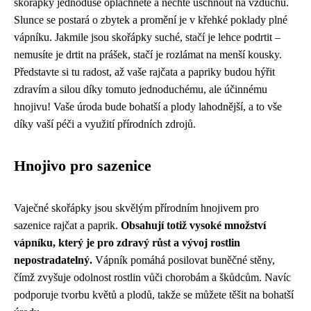
skořápky jednoduše opláchněte a nechte uschnout na vzduchu.
Slunce se postará o zbytek a promění je v křehké poklady plné
vápníku. Jakmile jsou skořápky suché, stačí je lehce podrtit –
nemusíte je drtit na prášek, stačí je rozlámat na menší kousky.
Představte si tu radost, až vaše rajčata a papriky budou hýřit
zdravím a silou díky tomuto jednoduchému, ale účinnému
hnojivu! Vaše úroda bude bohatší a plody lahodnější, a to vše
díky vaší péči a využití přírodních zdrojů.
Hnojivo pro sazenice
Vaječné skořápky jsou skvělým přírodním hnojivem pro
sazenice rajčat a paprik.
Obsahují totiž vysoké množství
vápníku, který je pro zdravý růst a vývoj rostlin
nepostradatelný.
Vápník pomáhá posilovat buněčné stěny,
čímž zvyšuje odolnost rostlin vůči chorobám a škůdcům. Navíc
podporuje tvorbu květů a plodů, takže se můžete těšit na bohatší