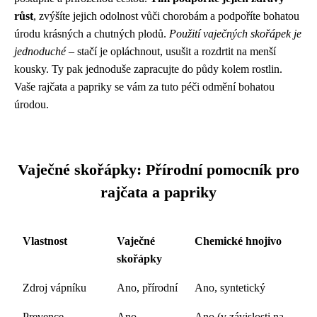
růst
, zvýšíte jejich odolnost vůči chorobám a podpoříte bohatou
úrodu krásných a chutných plodů.
Použití vaječných skořápek je
jednoduché
– stačí je opláchnout, usušit a rozdrtit na menší
kousky. Ty pak jednoduše zapracujte do půdy kolem rostlin.
Vaše rajčata a papriky se vám za tuto péči odmění bohatou
úrodou.
Vaječné skořápky: Přírodní pomocník pro
rajčata a papriky
Vlastnost
Vaječné
Chemické hnojivo
skořápky
Zdroj vápníku
Ano, přírodní
Ano, syntetický
Prevence
Ano
Ano (v závislosti na