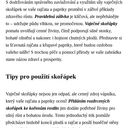
S dodržováním správného zavlažování a využitím síly vaječných
skořápek se vaše rajčata a papriky promění v zářivé příklady
zdravého růstu.
Pravidelná zálivka
je klíčová, ale nepřehánějte
to – udržujte půdu vlhkou, ne promočenou.
Vaječné skořápky
pomalu uvolňují cenné živiny, čímž podporují silné stonky,
bohaté olistění a nakonec i hojnost chutných plodů. Představte si
ta šťavnatá rajčata a křupavé papriky, které budou ozdobou
vašeho talíře! S trochou péče a pomocí přírody se vaše zahrádka
stane oázou zdraví a prosperity.
Tipy pro použití skořápek
Vaječné skořápky nejsou jen odpad, ale cenný zdroj vápníku,
který vaše rajčata a papriky ocení!
Přidáním rozdrcených
skořápek ke kořenům rostlin
jim dodáte potřebné živiny pro
silný růst a bohatou úrodu. Tento jednoduchý trik pomůže
předcházet hnilobě konců plodů u rajčat a posílí buněčné stěny