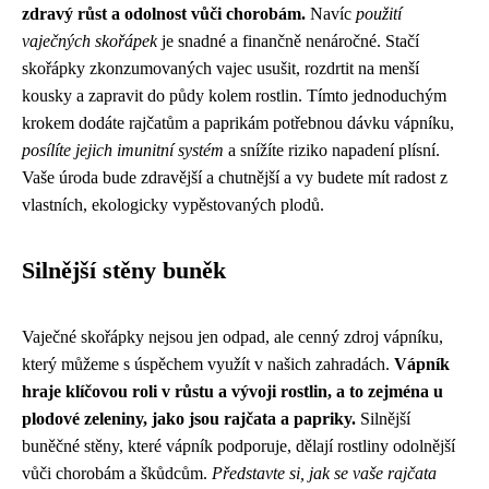
zdravý růst a odolnost vůči chorobám.
Navíc
použití
vaječných skořápek
je snadné a finančně nenáročné. Stačí
skořápky zkonzumovaných vajec usušit, rozdrtit na menší
kousky a zapravit do půdy kolem rostlin. Tímto jednoduchým
krokem dodáte rajčatům a paprikám potřebnou dávku vápníku,
posílíte jejich imunitní systém
a snížíte riziko napadení plísní.
Vaše úroda bude zdravější a chutnější a vy budete mít radost z
vlastních, ekologicky vypěstovaných plodů.
Silnější stěny buněk
Vaječné skořápky nejsou jen odpad, ale cenný zdroj vápníku,
který můžeme s úspěchem využít v našich zahradách.
Vápník
hraje klíčovou roli v růstu a vývoji rostlin, a to zejména u
plodové zeleniny, jako jsou rajčata a papriky.
Silnější
buněčné stěny, které vápník podporuje, dělají rostliny odolnější
vůči chorobám a škůdcům.
Představte si, jak se vaše rajčata