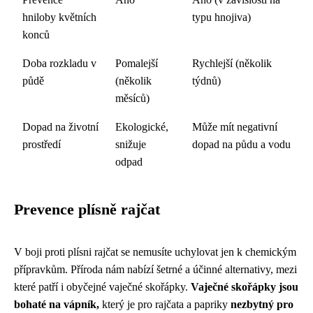
hniloby květních
typu hnojiva)
konců
Doba rozkladu v
Pomalejší
Rychlejší (několik
půdě
(několik
týdnů)
měsíců)
Dopad na životní
Ekologické,
Může mít negativní
prostředí
snižuje
dopad na půdu a vodu
odpad
Prevence plísně rajčat
V boji proti plísni rajčat se nemusíte uchylovat jen k chemickým
přípravkům. Příroda nám nabízí šetrné a účinné alternativy, mezi
které patří i obyčejné vaječné skořápky.
Vaječné skořápky jsou
bohaté na vápník,
který je pro rajčata a papriky
nezbytný pro