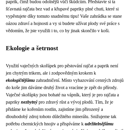
paprik, čímž budou odolnější vůči škůdcům. Představte si ta
šťavnatá rajčata bez vad a křupavé papriky plné chuti, které si
vypěstujete díky tomuto snadnému tipu! Vaše zahrádka se stane
oázou zdraví a hojnosti a vy si budete užívat plody své práce s
vědomím, že jste využili i to, co by jinak skončilo v koši.
Ekologie a šetrnost
Využití vaječných skořápek pro pěstování rajčat a paprik není
jen chytrým trikem, ale i zodpovědným krokem k
ekologičtějšímu
zahradničení. Místo vyhazování cenných zdrojů
do koše jim dáváme druhý život a vracíme je zpět do přírody.
Vaječné skořápky jsou bohaté na vápník, který je pro rajčata a
papriky
nezbytný
pro zdravý růst a vývoj plodů. Tím, že je
přidáme ke kořenům rostlin, zajistíme jim přirozený a
dlouhodobý zdroj tohoto důležitého minerálu. Snižujeme tak
potřebu chemických hnojiv a přispíváme k
udržitelnějšímu