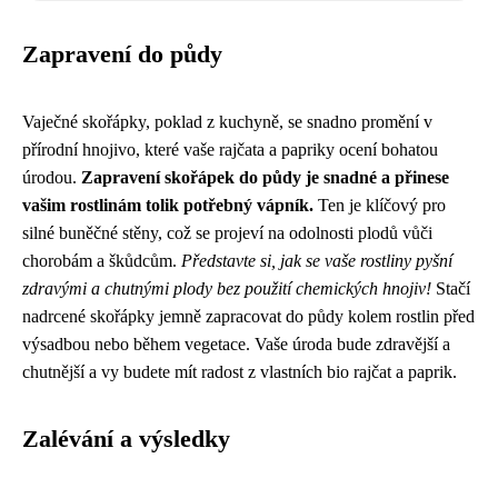
Zapravení do půdy
Vaječné skořápky, poklad z kuchyně, se snadno promění v
přírodní hnojivo, které vaše rajčata a papriky ocení bohatou
úrodou.
Zapravení skořápek do půdy je snadné a přinese
vašim rostlinám tolik potřebný vápník.
Ten je klíčový pro
silné buněčné stěny, což se projeví na odolnosti plodů vůči
chorobám a škůdcům.
Představte si, jak se vaše rostliny pyšní
zdravými a chutnými plody bez použití chemických hnojiv!
Stačí
nadrcené skořápky jemně zapracovat do půdy kolem rostlin před
výsadbou nebo během vegetace. Vaše úroda bude zdravější a
chutnější a vy budete mít radost z vlastních bio rajčat a paprik.
Zalévání a výsledky