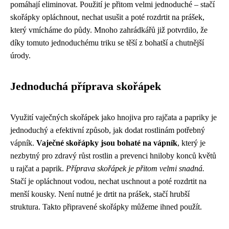
pomáhají eliminovat. Použití je přitom velmi jednoduché – stačí
skořápky opláchnout, nechat usušit a poté rozdrtit na prášek,
který vmícháme do půdy. Mnoho zahrádkářů již potvrdilo, že
díky tomuto jednoduchému triku se těší z bohatší a chutnější
úrody.
Jednoduchá příprava skořápek
Využití vaječných skořápek jako hnojiva pro rajčata a papriky je
jednoduchý a efektivní způsob, jak dodat rostlinám potřebný
vápník.
Vaječné skořápky jsou bohaté na vápník
, který je
nezbytný pro zdravý růst rostlin a prevenci hniloby konců květů
u rajčat a paprik.
Příprava skořápek je přitom velmi snadná.
Stačí je opláchnout vodou, nechat uschnout a poté rozdrtit na
menší kousky. Není nutné je drtit na prášek, stačí hrubší
struktura. Takto připravené skořápky můžeme ihned použít.