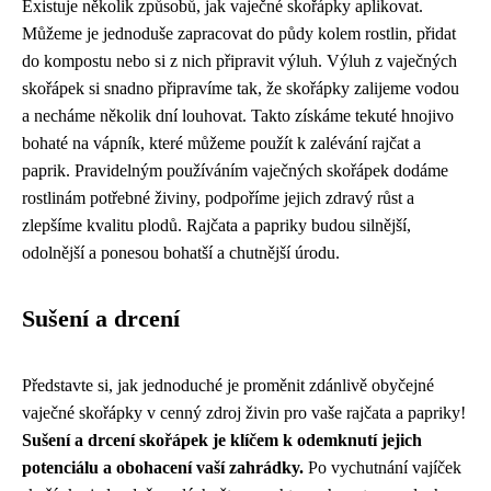
Existuje několik způsobů, jak vaječné skořápky aplikovat.
Můžeme je jednoduše zapracovat do půdy kolem rostlin, přidat
do kompostu nebo si z nich připravit výluh. Výluh z vaječných
skořápek si snadno připravíme tak, že skořápky zalijeme vodou
a necháme několik dní louhovat. Takto získáme tekuté hnojivo
bohaté na vápník, které můžeme použít k zalévání rajčat a
paprik. Pravidelným používáním vaječných skořápek dodáme
rostlinám potřebné živiny, podpoříme jejich zdravý růst a
zlepšíme kvalitu plodů. Rajčata a papriky budou silnější,
odolnější a ponesou bohatší a chutnější úrodu.
Sušení a drcení
Představte si, jak jednoduché je proměnit zdánlivě obyčejné
vaječné skořápky v cenný zdroj živin pro vaše rajčata a papriky!
Sušení a drcení skořápek je klíčem k odemknutí jejich
potenciálu a obohacení vaší zahrádky.
Po vychutnání vajíček