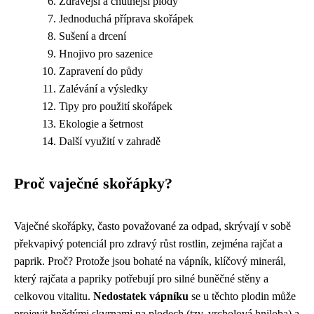
Zdravější a chutnější plody
Jednoduchá příprava skořápek
Sušení a drcení
Hnojivo pro sazenice
Zapravení do půdy
Zalévání a výsledky
Tipy pro použití skořápek
Ekologie a šetrnost
Další využití v zahradě
Proč vaječné skořápky?
Vaječné skořápky, často považované za odpad, skrývají v sobě
překvapivý potenciál pro zdravý růst rostlin, zejména rajčat a
paprik. Proč? Protože jsou bohaté na vápník, klíčový minerál,
který rajčata a papriky potřebují pro silné buněčné stěny a
celkovou vitalitu.
Nedostatek vápníku
se u těchto plodin může
projevit hnědými skvrnami na plodech (tzv. vrcholová hniloba) a