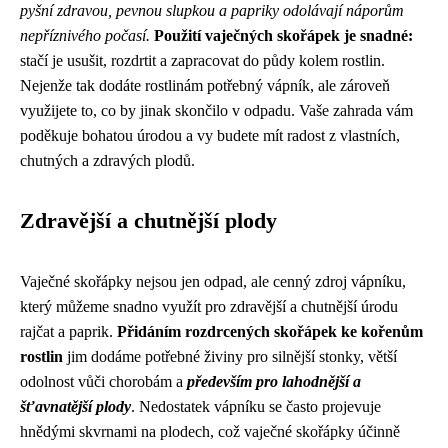
pyšní zdravou, pevnou slupkou a papriky odolávají náporům
nepříznivého počasí.
Použití vaječných skořápek je snadné:
stačí je usušit, rozdrtit a zapracovat do půdy kolem rostlin.
Nejenže tak dodáte rostlinám potřebný vápník, ale zároveň
využijete to, co by jinak skončilo v odpadu. Vaše zahrada vám
poděkuje bohatou úrodou a vy budete mít radost z vlastních,
chutných a zdravých plodů.
Zdravější a chutnější plody
Vaječné skořápky nejsou jen odpad, ale cenný zdroj vápníku,
který můžeme snadno využít pro zdravější a chutnější úrodu
rajčat a paprik.
Přidáním rozdrcených skořápek ke kořenům
rostlin
jim dodáme potřebné živiny pro silnější stonky, větší
odolnost vůči chorobám a
především pro lahodnější a
šťavnatější plody
. Nedostatek vápníku se často projevuje
hnědými skvrnami na plodech, což vaječné skořápky účinně