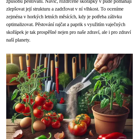
způsobu pěstování. Navíc, rozdrcené skořápky v půdě pomáhají
zlepšovat její strukturu a zadržovat v ní vlhkost. To oceníme
zejména v horkých letních měsících, kdy je potřeba zálivku
optimalizovat. Pěstování rajčat a paprik s využitím vaječných
skořápek je tak prospěšné nejen pro naše zdraví, ale i pro zdraví
naší planety.