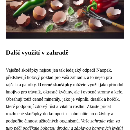
Další využití v zahradě
Vaječné skořápky nejsou jen tak ledajaký odpad! Naopak,
představují hotový poklad pro vaši zahradu, a to nejen pro
rajčata a papriky.
Drcené skořápky
můžete využít jako přírodní
hnojivo pro trávník, okrasné květiny, ale i ovocné stromy a keře.
Obsahují totiž cenné minerály, jako je vápník, draslík a hořčík,
které podporují zdravý růst a vitalitu rostlin. Zkuste přidat
rozdrcené skořápky do kompostu – obohatíte ho o živiny a
podpoříte činnost užitečných organismů.
Vaše zahrada vám za
tuto péči poděkuje bohatou úrodou a záplavou barevných květů!