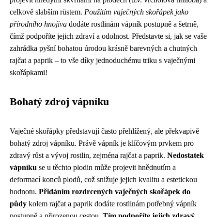
celkově slabším růstem.
Použitím vaječných skořápek jako
přírodního hnojiva
dodáte rostlinám vápník postupně a šetrně,
čímž podpoříte jejich zdraví a odolnost. Představte si, jak se vaše
zahrádka pyšní bohatou úrodou krásně barevných a chutných
rajčat a paprik – to vše díky jednoduchému triku s vaječnými
skořápkami!
Bohatý zdroj vápníku
Vaječné skořápky představují často přehlížený, ale překvapivě
bohatý zdroj vápníku. Právě vápník je klíčovým prvkem pro
zdravý růst a vývoj rostlin, zejména rajčat a paprik.
Nedostatek
vápníku
se u těchto plodin může projevit hnědnutím a
deformací konců plodů, což snižuje jejich kvalitu a estetickou
hodnotu.
Přidáním rozdrcených vaječných skořápek do
půdy
kolem rajčat a paprik dodáte rostlinám potřebný vápník
postupně a přirozenou cestou.
Tím podpoříte jejich zdravý