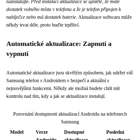
nainstalujte.
Před instalací aktualizace se ujistěte, že máte
dostatek volného místa v telefonu a že je telefon připojen k
nabíječce nebo má dostatek baterie.
Aktualizace softwaru může
někdy trvat déle, proto buďte trpěliví.
Automatické aktualizace: Zapnutí a
vypnutí
Automatické aktualizace jsou skvělým způsobem, jak udržet váš
Samsung telefon s Androidem v bezpečí a aktuální s
nejnovějšími funkcemi. Někdy ale možná budete chtít mít
kontrolu nad tím, kdy a jak se aktualizace instalují.
Porovnání dostupnosti aktualizací Androidu na telefonech
Samsung
Model
Verze
Dostupné
Poslední
Androidu
aktualizace
aktualizace