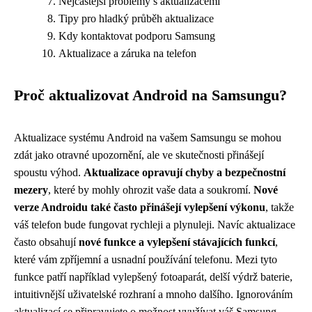
Nejčastější problémy s aktualizacemi
Tipy pro hladký průběh aktualizace
Kdy kontaktovat podporu Samsung
Aktualizace a záruka na telefon
Proč aktualizovat Android na Samsungu?
Aktualizace systému Android na vašem Samsungu se mohou
zdát jako otravné upozornění, ale ve skutečnosti přinášejí
spoustu výhod.
Aktualizace opravují chyby a bezpečnostní
mezery
, které by mohly ohrozit vaše data a soukromí.
Nové
verze Androidu také často přinášejí vylepšení výkonu
, takže
váš telefon bude fungovat rychleji a plynuleji. Navíc aktualizace
často obsahují
nové funkce a vylepšení stávajících funkcí
,
které vám zpříjemní a usnadní používání telefonu. Mezi tyto
funkce patří například vylepšený fotoaparát, delší výdrž baterie,
intuitivnější uživatelské rozhraní a mnoho dalšího. Ignorováním
aktualizací se připravujete o možnost využívat váš Samsung