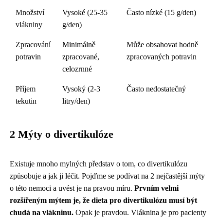
Množství
Vysoké (25-35
Často nízké (15 g/den)
vlákniny
g/den)
Zpracování
Minimálně
Může obsahovat hodně
potravin
zpracované,
zpracovaných potravin
celozrnné
Příjem
Vysoký (2-3
Často nedostatečný
tekutin
litry/den)
2 Mýty o divertikulóze
Existuje mnoho mylných představ o tom, co divertikulózu
způsobuje a jak ji léčit. Pojďme se podívat na 2 nejčastější mýty
o této nemoci a uvést je na pravou míru.
Prvním velmi
rozšířeným mýtem je, že dieta pro divertikulózu musí být
chudá na vlákninu.
Opak je pravdou. Vláknina je pro pacienty