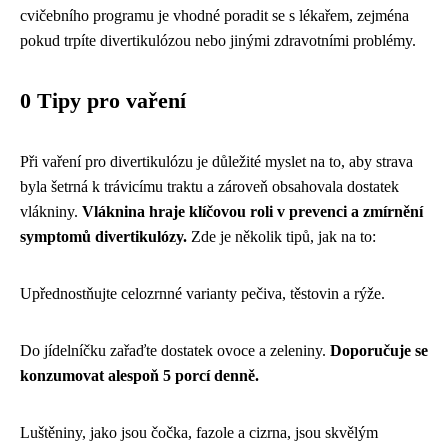
cvičebního programu je vhodné poradit se s lékařem, zejména
pokud trpíte divertikulózou nebo jinými zdravotními problémy.
0 Tipy pro vaření
Při vaření pro divertikulózu je důležité myslet na to, aby strava
byla šetrná k trávicímu traktu a zároveň obsahovala dostatek
vlákniny.
Vláknina hraje klíčovou roli v prevenci a zmírnění
symptomů divertikulózy.
Zde je několik tipů, jak na to:
Upřednostňujte celozrnné varianty pečiva, těstovin a rýže.
Do jídelníčku zařaďte dostatek ovoce a zeleniny.
Doporučuje se
konzumovat alespoň 5 porcí denně.
Luštěniny, jako jsou čočka, fazole a cizrna, jsou skvělým