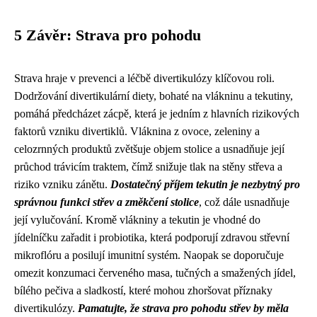
5 Závěr: Strava pro pohodu
Strava hraje v prevenci a léčbě divertikulózy klíčovou roli.
Dodržování divertikulární diety, bohaté na vlákninu a tekutiny,
pomáhá předcházet zácpě, která je jedním z hlavních rizikových
faktorů vzniku divertiklů. Vláknina z ovoce, zeleniny a
celozrnných produktů zvětšuje objem stolice a usnadňuje její
průchod trávicím traktem, čímž snižuje tlak na stěny střeva a
riziko vzniku zánětu.
Dostatečný příjem tekutin je nezbytný pro
správnou funkci střev a změkčení stolice
, což dále usnadňuje
její vylučování. Kromě vlákniny a tekutin je vhodné do
jídelníčku zařadit i probiotika, která podporují zdravou střevní
mikroflóru a posilují imunitní systém. Naopak se doporučuje
omezit konzumaci červeného masa, tučných a smažených jídel,
bílého pečiva a sladkostí, které mohou zhoršovat příznaky
divertikulózy.
Pamatujte, že strava pro pohodu střev by měla