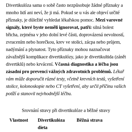
Divertikulóza sama o sobě často nezpůsobuje žádné příznaky a
mnoho lidí ani neví, že ji má. Pokud se u vás ale objeví určité
příznaky, je důležité vyhledat lékařskou pomoc.
Mezi varovné
signály, které byste neměli ignorovat, patří:
silná bolest
břicha, zejména v jeho dolní levé části, doprovázená nevolností,
zvracením nebo horečkou, krev ve stolici, zácpa nebo průjem,
nadýmání a plynatost. Tyto příznaky mohou naznačovat
závažnější komplikace divertikulózy, jako je divertikultida (zánět
divertiklů) nebo krvácení.
Včasná diagnostika a léčba jsou
zásadní pro prevenci vážných zdravotních problémů.
Lékař
vám může doporučit různé testy, včetně krevních testů, vyšetření
stolice, kolonoskopie nebo CT vyšetření, aby určil příčinu vašich
potíží a stanovil nejvhodnější léčbu.
Srovnání stravy při divertikulóze a běžné stravy
Vlastnost
Divertikulóza
Běžná strava
dieta