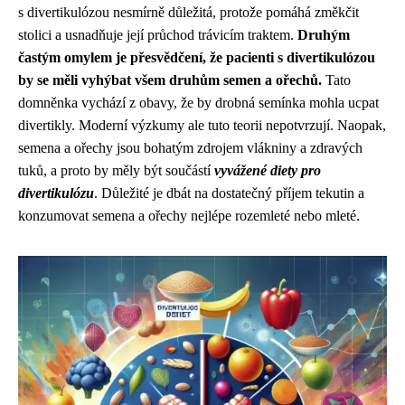
s divertikulózou nesmírně důležitá, protože pomáhá změkčit
stolici a usnadňuje její průchod trávicím traktem.
Druhým
častým omylem je přesvědčení, že pacienti s divertikulózou
by se měli vyhýbat všem druhům semen a ořechů.
Tato
domněnka vychází z obavy, že by drobná semínka mohla ucpat
divertikly. Moderní výzkumy ale tuto teorii nepotvrzují. Naopak,
semena a ořechy jsou bohatým zdrojem vlákniny a zdravých
tuků, a proto by měly být součástí
vyvážené diety pro
divertikulózu
. Důležité je dbát na dostatečný příjem tekutin a
konzumovat semena a ořechy nejlépe rozemleté nebo mleté.