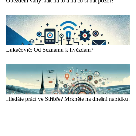
Obezdění vany: Jak na to a na co si dát pozor?
Lukačovič: Od Seznamu k hvězdám?
Hledáte práci ve Stříbře? Mrkněte na dnešní nabídku!