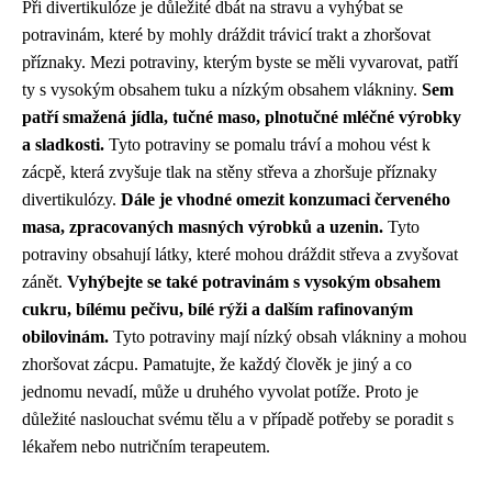
Při divertikulóze je důležité dbát na stravu a vyhýbat se
potravinám, které by mohly dráždit trávicí trakt a zhoršovat
příznaky. Mezi potraviny, kterým byste se měli vyvarovat, patří
ty s vysokým obsahem tuku a nízkým obsahem vlákniny.
Sem
patří smažená jídla, tučné maso, plnotučné mléčné výrobky
a sladkosti.
Tyto potraviny se pomalu tráví a mohou vést k
zácpě, která zvyšuje tlak na stěny střeva a zhoršuje příznaky
divertikulózy.
Dále je vhodné omezit konzumaci červeného
masa, zpracovaných masných výrobků a uzenin.
Tyto
potraviny obsahují látky, které mohou dráždit střeva a zvyšovat
zánět.
Vyhýbejte se také potravinám s vysokým obsahem
cukru, bílému pečivu, bílé rýži a dalším rafinovaným
obilovinám.
Tyto potraviny mají nízký obsah vlákniny a mohou
zhoršovat zácpu. Pamatujte, že každý člověk je jiný a co
jednomu nevadí, může u druhého vyvolat potíže. Proto je
důležité naslouchat svému tělu a v případě potřeby se poradit s
lékařem nebo nutričním terapeutem.