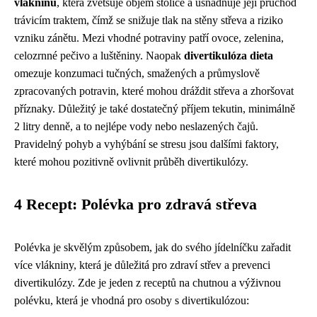
vlákninu
, která zvětšuje objem stolice a usnadňuje její průchod
trávicím traktem, čímž se snižuje tlak na stěny střeva a riziko
vzniku zánětu. Mezi vhodné potraviny patří ovoce, zelenina,
celozrnné pečivo a luštěniny. Naopak
divertikulóza dieta
omezuje konzumaci tučných, smažených a průmyslově
zpracovaných potravin, které mohou dráždit střeva a zhoršovat
příznaky. Důležitý je také dostatečný příjem tekutin, minimálně
2 litry denně, a to nejlépe vody nebo neslazených čajů.
Pravidelný pohyb a vyhýbání se stresu jsou dalšími faktory,
které mohou pozitivně ovlivnit průběh divertikulózy.
4 Recept: Polévka pro zdravá střeva
Polévka je skvělým způsobem, jak do svého jídelníčku zařadit
více vlákniny, která je důležitá pro zdraví střev a prevenci
divertikulózy. Zde je jeden z receptů na chutnou a výživnou
polévku, která je vhodná pro osoby s divertikulózou: