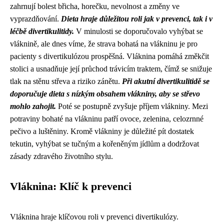
zahrnují bolest břicha, horečku, nevolnost a změny ve
vyprazdňování.
Dieta hraje důležitou roli jak v prevenci, tak i v
léčbě divertikulitidy.
V minulosti se doporučovalo vyhýbat se
vláknině, ale dnes víme, že strava bohatá na vlákninu je pro
pacienty s divertikulózou prospěšná. Vláknina pomáhá změkčit
stolici a usnadňuje její průchod trávicím traktem, čímž se snižuje
tlak na stěnu střeva a riziko zánětu.
Při akutní divertikulitidě se
doporučuje dieta s nízkým obsahem vlákniny, aby se střevo
mohlo zahojit.
Poté se postupně zvyšuje příjem vlákniny. Mezi
potraviny bohaté na vlákninu patří ovoce, zelenina, celozrnné
pečivo a luštěniny. Kromě vlákniny je důležité pít dostatek
tekutin, vyhýbat se tučným a kořeněným jídlům a dodržovat
zásady zdravého životního stylu.
Vláknina: Klíč k prevenci
Vláknina hraje klíčovou roli v prevenci divertikulózy.