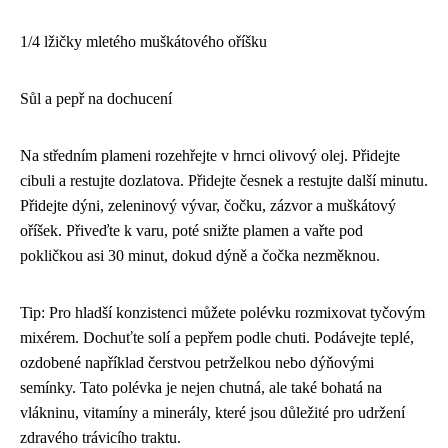
1/4 lžičky mletého muškátového oříšku
Sůl a pepř na dochucení
Na středním plameni rozehřejte v hrnci olivový olej. Přidejte
cibuli a restujte dozlatova. Přidejte česnek a restujte další minutu.
Přidejte dýni, zeleninový vývar, čočku, zázvor a muškátový
oříšek. Přiveďte k varu, poté snižte plamen a vařte pod
pokličkou asi 30 minut, dokud dýně a čočka nezměknou.
Tip: Pro hladší konzistenci můžete polévku rozmixovat tyčovým
mixérem. Dochuťte solí a pepřem podle chuti. Podávejte teplé,
ozdobené například čerstvou petrželkou nebo dýňovými
semínky. Tato polévka je nejen chutná, ale také bohatá na
vlákninu, vitamíny a minerály, které jsou důležité pro udržení
zdravého trávicího traktu.