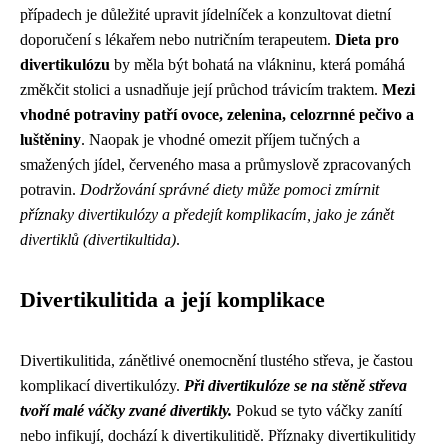
případech je důležité upravit jídelníček a konzultovat dietní
doporučení s lékařem nebo nutričním terapeutem.
Dieta pro
divertikulózu
by měla být bohatá na vlákninu, která pomáhá
změkčit stolici a usnadňuje její průchod trávicím traktem.
Mezi
vhodné potraviny patří ovoce, zelenina, celozrnné pečivo a
luštěniny
. Naopak je vhodné omezit příjem tučných a
smažených jídel, červeného masa a průmyslově zpracovaných
potravin.
Dodržování správné diety může pomoci zmírnit
příznaky divertikulózy a předejít komplikacím, jako je zánět
divertiklů (divertikultida)
.
Divertikulitida a její komplikace
Divertikulitida, zánětlivé onemocnění tlustého střeva, je častou
komplikací divertikulózy.
Při divertikulóze se na stěně střeva
tvoří malé váčky zvané divertikly.
Pokud se tyto váčky zanítí
nebo infikují, dochází k divertikulitidě. Příznaky divertikulitidy