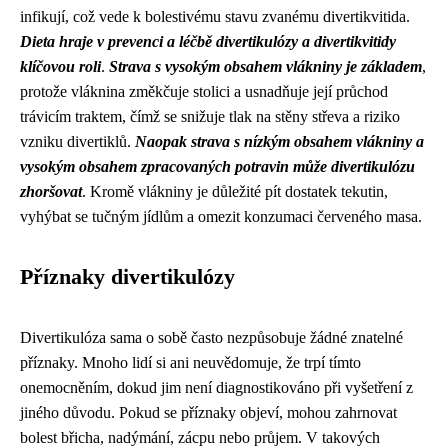
infikují, což vede k bolestivému stavu zvanému divertikvitida.
Dieta hraje v prevenci a léčbě divertikulózy a divertikvitidy
klíčovou roli
.
Strava s vysokým obsahem vlákniny je základem
,
protože vláknina změkčuje stolici a usnadňuje její průchod
trávicím traktem, čímž se snižuje tlak na stěny střeva a riziko
vzniku divertiklů.
Naopak strava s nízkým obsahem vlákniny a
vysokým obsahem zpracovaných potravin může divertikulózu
zhoršovat
. Kromě vlákniny je důležité pít dostatek tekutin,
vyhýbat se tučným jídlům a omezit konzumaci červeného masa.
Příznaky divertikulózy
Divertikulóza sama o sobě často nezpůsobuje žádné znatelné
příznaky. Mnoho lidí si ani neuvědomuje, že trpí tímto
onemocněním, dokud jim není diagnostikováno při vyšetření z
jiného důvodu. Pokud se příznaky objeví, mohou zahrnovat
bolest břicha, nadýmání, zácpu nebo průjem. V takových