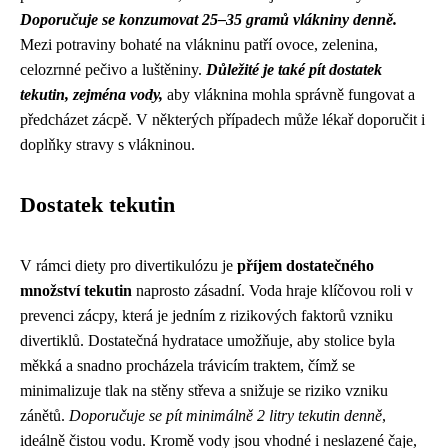
Doporučuje se konzumovat 25–35 gramů vlákniny denně.
Mezi potraviny bohaté na vlákninu patří ovoce, zelenina,
celozrnné pečivo a luštěniny.
Důležité je také pít dostatek
tekutin, zejména vody,
aby vláknina mohla správně fungovat a
předcházet zácpě. V některých případech může lékař doporučit i
doplňky stravy s vlákninou.
Dostatek tekutin
V rámci diety pro divertikulózu je
příjem dostatečného
množství tekutin
naprosto zásadní. Voda hraje klíčovou roli v
prevenci zácpy, která je jedním z rizikových faktorů vzniku
divertiklů. Dostatečná hydratace umožňuje, aby stolice byla
měkká a snadno procházela trávicím traktem, čímž se
minimalizuje tlak na stěny střeva a snižuje se riziko vzniku
zánětů.
Doporučuje se pít minimálně 2 litry tekutin denně
,
ideálně čistou vodu. Kromě vody jsou vhodné i neslazené čaje,