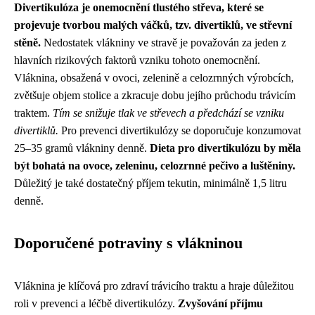
Divertikulóza je onemocnění tlustého střeva, které se
projevuje tvorbou malých váčků, tzv. divertiklů, ve střevní
stěně.
Nedostatek vlákniny ve stravě je považován za jeden z
hlavních rizikových faktorů vzniku tohoto onemocnění.
Vláknina, obsažená v ovoci, zelenině a celozrnných výrobcích,
zvětšuje objem stolice a zkracuje dobu jejího průchodu trávicím
traktem.
Tím se snižuje tlak ve střevech a předchází se vzniku
divertiklů.
Pro prevenci divertikulózy se doporučuje konzumovat
25–35 gramů vlákniny denně.
Dieta pro divertikulózu by měla
být bohatá na ovoce, zeleninu, celozrnné pečivo a luštěniny.
Důležitý je také dostatečný příjem tekutin, minimálně 1,5 litru
denně.
Doporučené potraviny s vlákninou
Vláknina je klíčová pro zdraví trávicího traktu a hraje důležitou
roli v prevenci a léčbě divertikulózy.
Zvyšování příjmu