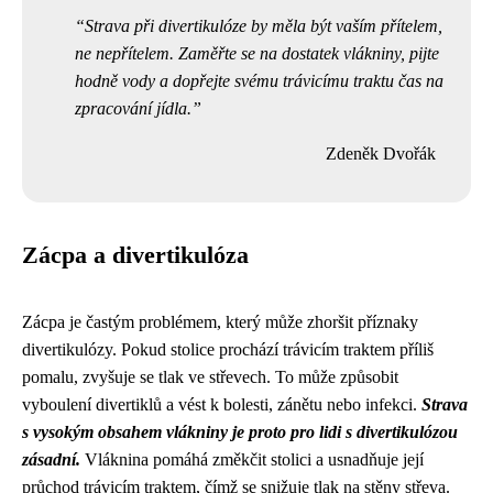
Strava při divertikulóze by měla být vaším přítelem,
ne nepřítelem. Zaměřte se na dostatek vlákniny, pijte
hodně vody a dopřejte svému trávicímu traktu čas na
zpracování jídla.
Zdeněk Dvořák
Zácpa a divertikulóza
Zácpa je častým problémem, který může zhoršit příznaky
divertikulózy. Pokud stolice prochází trávicím traktem příliš
pomalu, zvyšuje se tlak ve střevech. To může způsobit
vyboulení divertiklů a vést k bolesti, zánětu nebo infekci.
Strava
s vysokým obsahem vlákniny je proto pro lidi s divertikulózou
zásadní.
Vláknina pomáhá změkčit stolici a usnadňuje její
průchod trávicím traktem, čímž se snižuje tlak na stěny střeva.