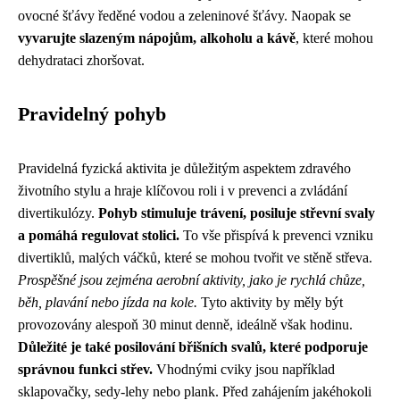
ovocné šťávy ředěné vodou a zeleninové šťávy. Naopak se
vyvarujte slazeným nápojům, alkoholu a kávě
, které mohou
dehydrataci zhoršovat.
Pravidelný pohyb
Pravidelná fyzická aktivita je důležitým aspektem zdravého
životního stylu a hraje klíčovou roli i v prevenci a zvládání
divertikulózy.
Pohyb stimuluje trávení, posiluje střevní svaly
a pomáhá regulovat stolici.
To vše přispívá k prevenci vzniku
divertiklů, malých váčků, které se mohou tvořit ve stěně střeva.
Prospěšné jsou zejména aerobní aktivity, jako je rychlá chůze,
běh, plavání nebo jízda na kole.
Tyto aktivity by měly být
provozovány alespoň 30 minut denně, ideálně však hodinu.
Důležité je také posilování břišních svalů, které podporuje
správnou funkci střev.
Vhodnými cviky jsou například
sklapovačky, sedy-lehy nebo plank. Před zahájením jakéhokoli