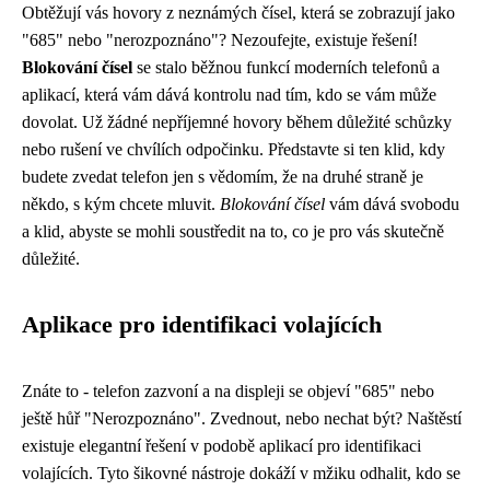
Obtěžují vás hovory z neznámých čísel, která se zobrazují jako
"685" nebo "nerozpoznáno"? Nezoufejte, existuje řešení!
Blokování čísel
se stalo běžnou funkcí moderních telefonů a
aplikací, která vám dává kontrolu nad tím, kdo se vám může
dovolat. Už žádné nepříjemné hovory během důležité schůzky
nebo rušení ve chvílích odpočinku. Představte si ten klid, kdy
budete zvedat telefon jen s vědomím, že na druhé straně je
někdo, s kým chcete mluvit.
Blokování čísel
vám dává svobodu
a klid, abyste se mohli soustředit na to, co je pro vás skutečně
důležité.
Aplikace pro identifikaci volajících
Znáte to - telefon zazvoní a na displeji se objeví "685" nebo
ještě hůř "Nerozpoznáno". Zvednout, nebo nechat být? Naštěstí
existuje elegantní řešení v podobě aplikací pro identifikaci
volajících. Tyto šikovné nástroje dokáží v mžiku odhalit, kdo se