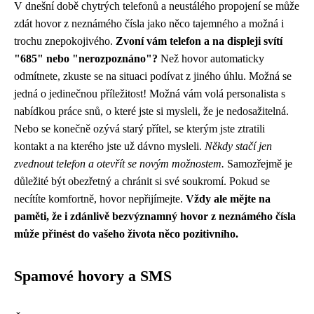
V dnešní době chytrých telefonů a neustálého propojení se může
zdát hovor z neznámého čísla jako něco tajemného a možná i
trochu znepokojivého.
Zvoní vám telefon a na displeji svítí
"685" nebo "nerozpoznáno"?
Než hovor automaticky
odmítnete, zkuste se na situaci podívat z jiného úhlu. Možná se
jedná o jedinečnou příležitost! Možná vám volá personalista s
nabídkou práce snů, o které jste si mysleli, že je nedosažitelná.
Nebo se konečně ozývá starý přítel, se kterým jste ztratili
kontakt a na kterého jste už dávno mysleli.
Někdy stačí jen
zvednout telefon a otevřít se novým možnostem.
Samozřejmě je
důležité být obezřetný a chránit si své soukromí. Pokud se
necítíte komfortně, hovor nepřijímejte.
Vždy ale mějte na
paměti, že i zdánlivě bezvýznamný hovor z neznámého čísla
může přinést do vašeho života něco pozitivního.
Spamové hovory a SMS