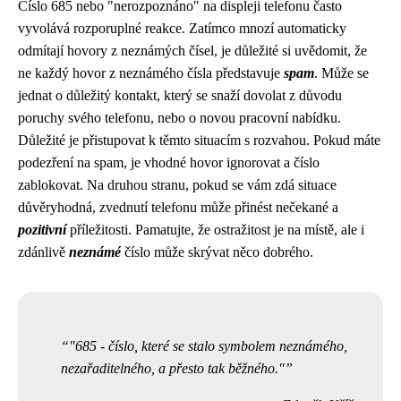
Číslo 685 nebo "nerozpoznáno" na displeji telefonu často
vyvolává rozporuplné reakce. Zatímco mnozí automaticky
odmítají hovory z neznámých čísel, je důležité si uvědomit, že
ne každý hovor z neznámého čísla představuje
spam
. Může se
jednat o důležitý kontakt, který se snaží dovolat z důvodu
poruchy svého telefonu, nebo o novou pracovní nabídku.
Důležité je přistupovat k těmto situacím s rozvahou. Pokud máte
podezření na spam, je vhodné hovor ignorovat a číslo
zablokovat. Na druhou stranu, pokud se vám zdá situace
důvěryhodná, zvednutí telefonu může přinést nečekané a
pozitivní
příležitosti. Pamatujte, že ostražitost je na místě, ale i
zdánlivě
neznámé
číslo může skrývat něco dobrého.
"685 - číslo, které se stalo symbolem neznámého,
nezařaditelného, ​​a přesto tak běžného."