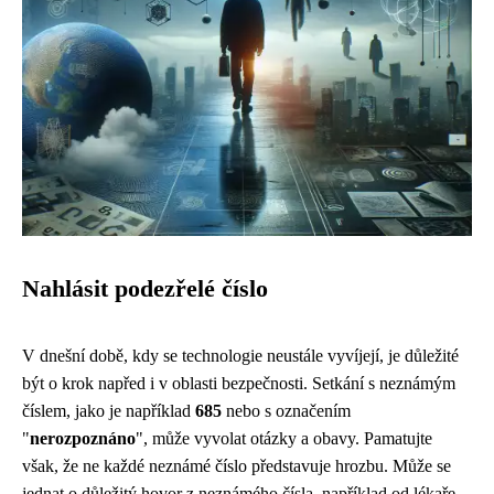
Nahlásit podezřelé číslo
V dnešní době, kdy se technologie neustále vyvíjejí, je důležité
být o krok napřed i v oblasti bezpečnosti. Setkání s neznámým
číslem, jako je například
685
nebo s označením
"
nerozpoznáno
", může vyvolat otázky a obavy. Pamatujte
však, že ne každé neznámé číslo představuje hrozbu. Může se
jednat o důležitý hovor z neznámého čísla, například od lékaře,