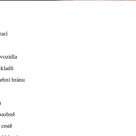
rací
 vozidla
okladů
tební bránu
u
 osobně
 cestě