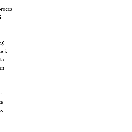
proces
í
ný
aci.
la
ám
e
te
es