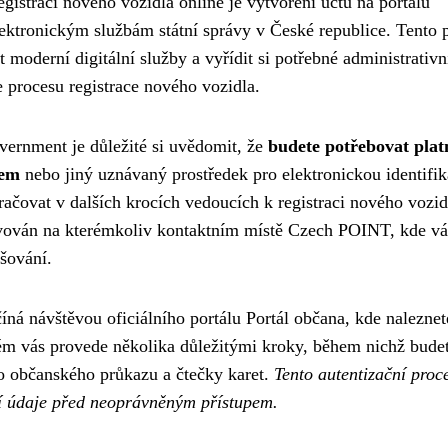
istraci nového vozidla online je vytvoření účtu na portálu
lektronickým službám státní správy v České republice. Tento 
moderní digitální služby a vyřídit si potřebné administrativn
 procesu registrace nového vozidla.
vernment je důležité si uvědomit, že
budete potřebovat plat
pem
nebo jiný uznávaný prostředek pro elektronickou identifik
čovat v dalších krocích vedoucích k registraci nového vozid
tivován na kterémkoliv kontaktním místě Czech POINT, kde v
šování.
ná návštěvou oficiálního portálu Portál občana, kde naleznet
tém vás provede několika důležitými kroky, během nichž bude
o občanského průkazu a čtečky karet.
Tento autentizační proc
ní údaje před neoprávněným přístupem.