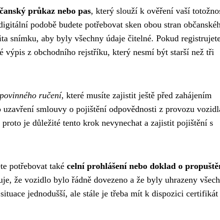
bčanský průkaz nebo pas
, který slouží k ověření vaší totožno
digitální podobě budete potřebovat sken obou stran občanské
ita snímku, aby byly všechny údaje čitelné. Pokud registrujet
 výpis z obchodního rejstříku, který nesmí být starší než tři
 povinného ručení
, které musíte zajistit ještě před zahájením
o uzavření smlouvy o pojištění odpovědnosti z provozu vozidl
proto je důležité tento krok nevynechat a zajistit pojištění s
ete potřebovat také
celní prohlášení nebo doklad o propuště
je, že vozidlo bylo řádně dovezeno a že byly uhrazeny všec
ituace jednodušší, ale stále je třeba mít k dispozici certifikát