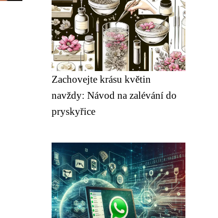
Zachovejte krásu květin
navždy: Návod na zalévání do
pryskyřice