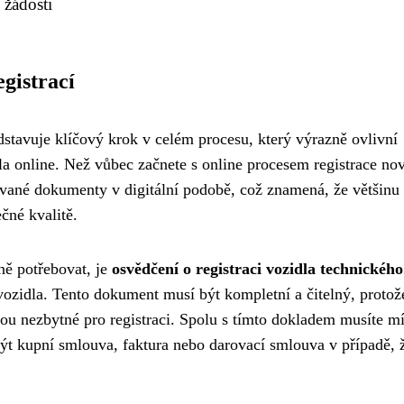
 žádosti
gistrací
stavuje klíčový krok v celém procesu, který výrazně ovlivní
dla online. Než vůbec začnete s online procesem registrace no
ované dokumenty v digitální podobě, což znamená, že většinu 
čné kvalitě.
ě potřebovat, je
osvědčení o registraci vozidla technického
vozidla. Tento dokument musí být kompletní a čitelný, protož
sou nezbytné pro registraci. Spolu s tímto dokladem musíte mí
ýt kupní smlouva, faktura nebo darovací smlouva v případě, 