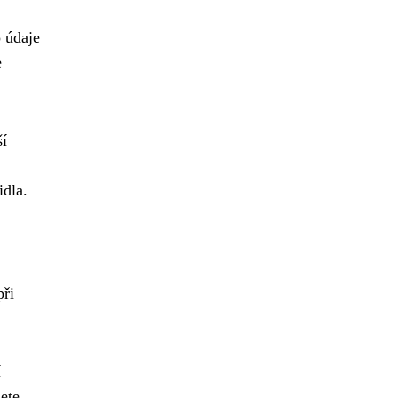
 údaje
e
ší
idla.
při
í
ete