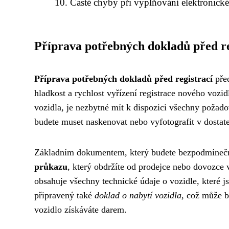
Časté chyby při vyplňování elektronické
Příprava potřebných dokladů před re
Příprava potřebných dokladů před registrací
před
hladkost a rychlost vyřízení registrace nového vozi
vozidla, je nezbytné mít k dispozici všechny požad
budete muset naskenovat nebo vyfotografit v dostate
Základním dokumentem, který budete bezpodmínečn
průkazu
, který obdržíte od prodejce nebo dovozce 
obsahuje všechny technické údaje o vozidle, které j
připravený také
doklad o nabytí vozidla
, což může b
vozidlo získáváte darem.