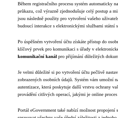
Během registračního procesu systém automaticky na
průkazu, což výrazně zjednodušuje celý postup a mi
jsou následně použity pro vytvoření vašeho uživatel
budoucí interakce s elektronickými službami státní s
Po úspěšném vytvoření účtu získáte přístup do osobn
klíčový prvek pro komunikaci s úřady v elektronic
komunikační kanál
pro přijímání důležitých dokume
Je velmi důležité si po vytvoření účtu pečlivě nast
zobrazených osobních údajů. Systém vám umožní nas
autentizace, která poskytuje další vrstvu ochrany va
provádění citlivých operací, jakými je online proces
Portál eGovernment také nabízí možnost propojení 
spravovat všechny vaše úřední záležitosti z jednoho