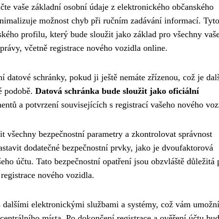
čte vaše základní osobní údaje z elektronického občanského
nimalizuje možnost chyb při ručním zadávání informací. Tyto
ského profilu, který bude sloužit jako základ pro všechny vaš
právy, včetně registrace nového vozidla online.
í datové schránky, pokud ji ještě nemáte zřízenou, což je dal
ké podobě.
Datová schránka bude sloužit jako oficiální
ntů a potvrzení souvisejících s registrací vašeho nového voz
avit všechny bezpečnostní parametry a zkontrolovat správnost
tavit dodatečné bezpečnostní prvky, jako je dvoufaktorová
šeho účtu. Tato bezpečnostní opatření jsou obzvláště důležitá 
 registrace nového vozidla.
s dalšími elektronickými službami a systémy, což vám umožn
 centrálního místa. Po dokončení registrace a ověření účtu bud