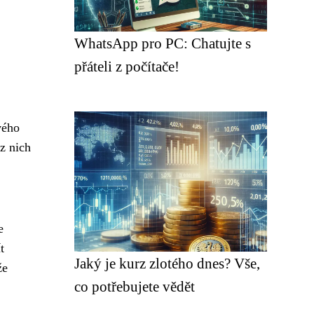
WhatsApp pro PC: Chatujte s
přáteli z počítače!
vého
z nich
e
t
Jaký je kurz zlotého dnes? Vše,
že
co potřebujete vědět