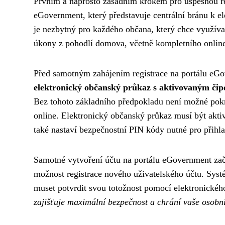
Prvním a naprosto zásadním krokem pro úspěšnou reg
eGovernment, který představuje centrální bránu k e
je nezbytný pro každého občana, který chce využívat 
úkony z pohodlí domova, včetně kompletního online
Před samotným zahájením registrace na portálu eGo
elektronický občanský průkaz s aktivovaným či
Bez tohoto základního předpokladu není možné pokra
online. Elektronický občanský průkaz musí být ak
také nastaví bezpečnostní PIN kódy nutné pro přihla
Samotné vytvoření účtu na portálu eGovernment začí
možnost registrace nového uživatelského účtu. Sys
muset potvrdit svou totožnost pomocí elektronickéh
zajišťuje maximální bezpečnost a chrání vaše osob