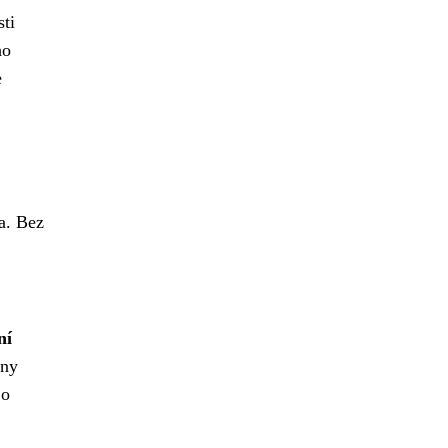
sti
ho
e
a. Bez
ní
hny
 o