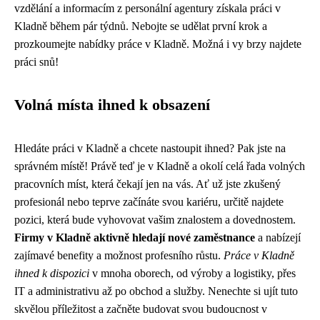
vzdělání a informacím z personální agentury získala práci v
Kladně během pár týdnů. Nebojte se udělat první krok a
prozkoumejte nabídky práce v Kladně. Možná i vy brzy najdete
práci snů!
Volná místa ihned k obsazení
Hledáte práci v Kladně a chcete nastoupit ihned? Pak jste na
správném místě! Právě teď je v Kladně a okolí celá řada volných
pracovních míst, která čekají jen na vás. Ať už jste zkušený
profesionál nebo teprve začínáte svou kariéru, určitě najdete
pozici, která bude vyhovovat vašim znalostem a dovednostem.
Firmy v Kladně aktivně hledají nové zaměstnance
a nabízejí
zajímavé benefity a možnost profesního růstu.
Práce v Kladně
ihned k dispozici
v mnoha oborech, od výroby a logistiky, přes
IT a administrativu až po obchod a služby. Nenechte si ujít tuto
skvělou příležitost a začněte budovat svou budoucnost v