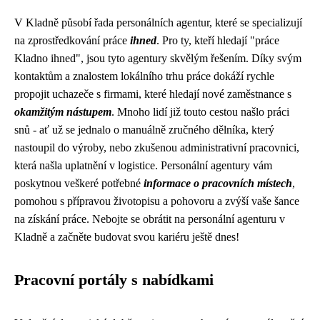
V Kladně působí řada personálních agentur, které se specializují
na zprostředkování práce
ihned
. Pro ty, kteří hledají "práce
Kladno ihned", jsou tyto agentury skvělým řešením. Díky svým
kontaktům a znalostem lokálního trhu práce dokáží rychle
propojit uchazeče s firmami, které hledají nové zaměstnance s
okamžitým nástupem
. Mnoho lidí již touto cestou našlo práci
snů - ať už se jednalo o manuálně zručného dělníka, který
nastoupil do výroby, nebo zkušenou administrativní pracovnici,
která našla uplatnění v logistice. Personální agentury vám
poskytnou veškeré potřebné
informace o pracovních místech
,
pomohou s přípravou životopisu a pohovoru a zvýší vaše šance
na získání práce. Nebojte se obrátit na personální agenturu v
Kladně a začněte budovat svou kariéru ještě dnes!
Pracovní portály s nabídkami