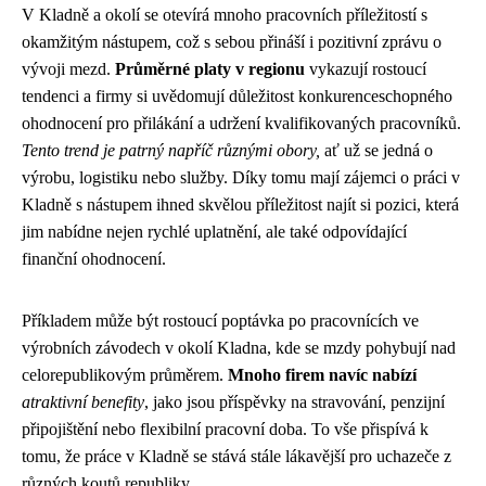
V Kladně a okolí se otevírá mnoho pracovních příležitostí s
okamžitým nástupem, což s sebou přináší i pozitivní zprávu o
vývoji mezd.
Průměrné platy v regionu
vykazují rostoucí
tendenci a firmy si uvědomují důležitost konkurenceschopného
ohodnocení pro přilákání a udržení kvalifikovaných pracovníků.
Tento trend je patrný napříč různými obory,
ať už se jedná o
výrobu, logistiku nebo služby. Díky tomu mají zájemci o práci v
Kladně s nástupem ihned skvělou příležitost najít si pozici, která
jim nabídne nejen rychlé uplatnění, ale také odpovídající
finanční ohodnocení.
Příkladem může být rostoucí poptávka po pracovnících ve
výrobních závodech v okolí Kladna, kde se mzdy pohybují nad
celorepublikovým průměrem.
Mnoho firem navíc nabízí
atraktivní benefity
, jako jsou příspěvky na stravování, penzijní
připojištění nebo flexibilní pracovní doba. To vše přispívá k
tomu, že práce v Kladně se stává stále lákavější pro uchazeče z
různých koutů republiky.