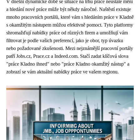
V dnešní dynamické době se situace na trhu práce neustále mění
a hledání nové práce může být někdy náročné. Naštěstí existuje
mnoho pracovních portálů, které vám s hledáním práce v Kladně
s okamžitým nástupem můžou efektivně pomoct. Tyto platformy
shromažďují nabídky práce od různých firem a umožňují vám
filtrovat je podle vašich preferencí, jako je obor, typ úvazku
nebo požadované zkušenosti. Mezi nejznámější pracovní portály
patří Jobs.cz, Prace.cz a Indeed.com. Stačí zadat klíčová slova
"práce Kladno ihned" nebo "práce Kladno okamžitý nástup" a
zobrazí se vám aktuální nabídky práce ve vašem regionu.