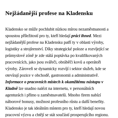
Nejžádanější profese na Kladensku
Kladensko se může pochlubit nízkou mírou nezaměstnanosti a
spoustou příležitostí pro ty, kteří hledají
práci ihned
. Mezi
nejžádanější profese na Kladensku patří ty v oblasti výroby,
logistiky a strojírenství. Díky strategické poloze a rozvíjející se
průmyslové zóně je zde stálá poptávka po kvalifikovaných
pracovnících, jako jsou svářeči, obráběči kovů a operátoři
výroby. Zároveň se dynamicky rozvíjí i sektor služeb, kde se
otevírají pozice v obchodě, gastronomii a administrativě.
Informace o pracovních místech k okamžitému nástupu v
Kladně
lze snadno nalézt na internetu, v personálních
agenturách i přímo u zaměstnavatelů. Mnoho firem nabízí
náborové bonusy, možnost profesního růstu a další benefity.
Kladensko je tak ideálním místem pro ty, kteří hledají novou
pracovní výzvu a chtějí se stát součástí prosperujícího regionu.