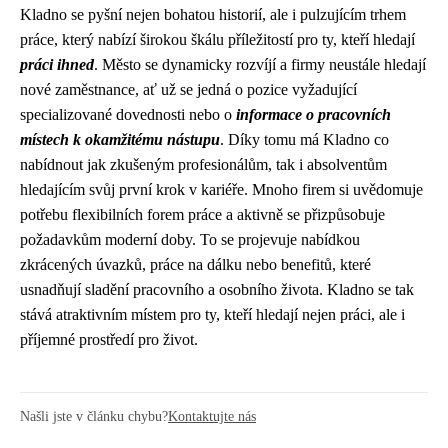
Kladno se pyšní nejen bohatou historií, ale i pulzujícím trhem
práce, který nabízí širokou škálu příležitostí pro ty, kteří hledají
práci ihned
. Město se dynamicky rozvíjí a firmy neustále hledají
nové zaměstnance, ať už se jedná o pozice vyžadující
specializované dovednosti nebo o
informace o pracovních
místech k okamžitému nástupu
. Díky tomu má Kladno co
nabídnout jak zkušeným profesionálům, tak i absolventům
hledajícím svůj první krok v kariéře. Mnoho firem si uvědomuje
potřebu flexibilních forem práce a aktivně se přizpůsobuje
požadavkům moderní doby. To se projevuje nabídkou
zkrácených úvazků, práce na dálku nebo benefitů, které
usnadňují sladění pracovního a osobního života. Kladno se tak
stává atraktivním místem pro ty, kteří hledají nejen práci, ale i
příjemné prostředí pro život.
Našli jste v článku chybu?
Kontaktujte nás