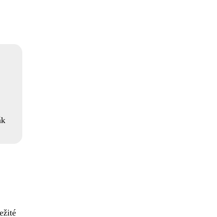
ák
ežité