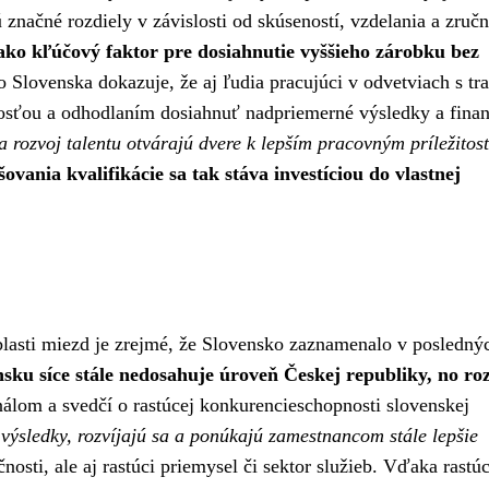
 značné rozdiely v závislosti od skúseností, vzdelania a zručn
 ako kľúčový faktor pre dosiahnutie vyššieho zárobku bez
Slovenska dokazuje, že aj ľudia pracujúci v odvetviach s tr
sťou a odhodlaním dosiahnuť nadpriemerné výsledky a fina
 a rozvoj talentu otvárajú dvere k lepším pracovným príležitos
šovania kvalifikácie sa tak stáva investíciou do vlastnej
blasti miezd je zrejmé, že Slovensko zaznamenalo v posledný
ku síce stále nedosahuje úroveň Českej republiky, no roz
nálom a svedčí o rastúcej konkurencieschopnosti slovenskej
výsledky, rozvíjajú sa a ponúkajú zamestnancom stále lepšie
sti, ale aj rastúci priemysel či sektor služieb. Vďaka rastúc