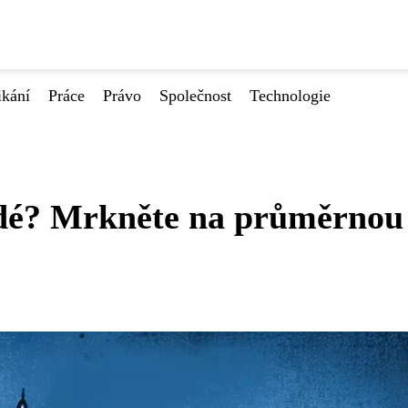
ikání
Práce
Právo
Společnost
Technologie
edé? Mrkněte na průměrnou