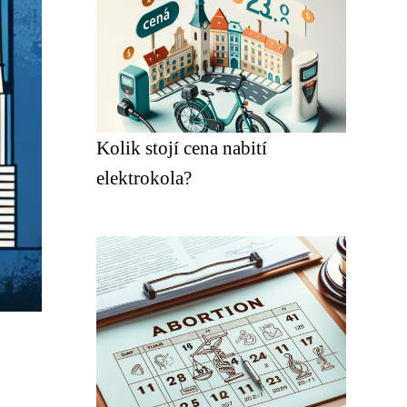
Kolik stojí cena nabití
elektrokola?