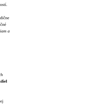
ostí.
adične
nčné
tiam a
ch
diel
ej