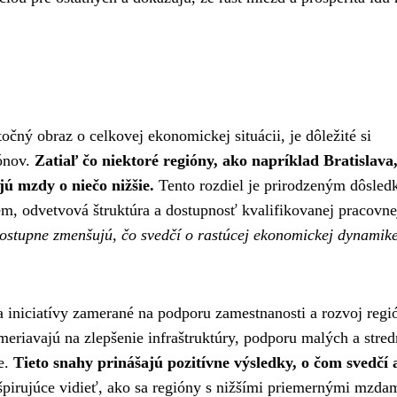
čný obraz o celkovej ekonomickej situácii, je dôležité si
iónov.
Zatiaľ čo niektoré regióny, ako napríklad Bratislava,
ú mzdy o niečo nižšie.
Tento rozdiel je prirodzeným dôsle
em, odvetvová štruktúra a dostupnosť kvalifikovanej pracovnej
 postupne zmenšujú, čo svedčí o rastúcej ekonomickej dynamik
iniciatívy zamerané na podporu zamestnanosti a rozvoj regi
eriavajú na zlepšenie infraštruktúry, podporu malých a stre
ie.
Tieto snahy prinášajú pozitívne výsledky, o čom svedčí a
špirujúce vidieť, ako sa regióny s nižšími priemernými mzda