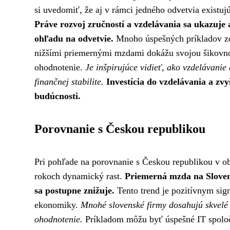
si uvedomiť, že aj v rámci jedného odvetvia existujú
Práve rozvoj zručností a vzdelávania sa ukazuje
ohľadu na odvetvie.
Mnoho úspešných príkladov zo 
nižšími priemernými mzdami dokážu svojou šikovno
ohodnotenie.
Je inšpirujúce vidieť, ako vzdelávanie
finančnej stabilite.
Investícia do vzdelávania a zvy
budúcnosti.
Porovnanie s Českou republikou
Pri pohľade na porovnanie s Českou republikou v o
rokoch dynamický rast.
Priemerná mzda na Slovens
sa postupne znižuje.
Tento trend je pozitívnym sig
ekonomiky.
Mnohé slovenské firmy dosahujú skvelé 
ohodnotenie.
Príkladom môžu byť úspešné IT spoločno