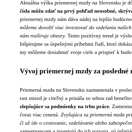
Aktuálna výška priemernej mzdy na Slovensku je d
čísla môžu zdať na prvý pohľad neosobné, skrýva 
priemernej mzdy nám dáva nádej na lepšiu budúcnos
môžeme dovoliť viac investovať do vzdelania našich d
nám rozširuje obzory.
Tento pozitívny trend je výsl
Inšpirujme sa úspešnými príbehmi ľudí, ktorí dokáz
my môžeme dosiahnuť svoje ciele a prispieť k budov
Vývoj priemernej mzdy za posledné 
Priemerná mzda na Slovensku zaznamenala v posledný
rast miezd je citeľný a prináša so sebou rad benefit
zlepšujúce sa podmienky na trhu práce.
Zamestnan
čoraz viac cenená.
Zvyšujúca sa priemerná mzda pris
či už ide o cestovanie, vzdelávanie alebo zabezpečen
zamestnancom a investujú do ich rozvoja, sú inšpirá