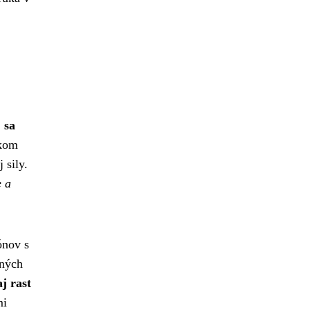
 sa
dkom
 sily.
e a
ónov s
dných
j rast
mi