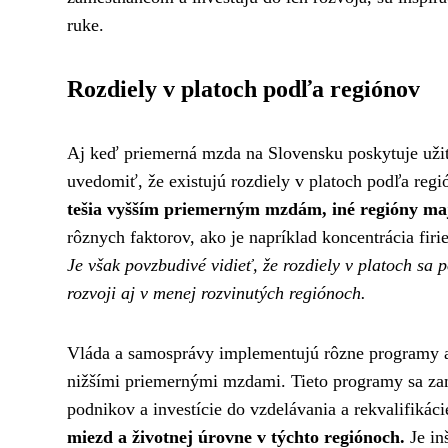
ruke.
Rozdiely v platoch podľa regiónov
Aj keď priemerná mzda na Slovensku poskytuje užito
uvedomiť, že existujú rozdiely v platoch podľa reg
tešia vyšším priemerným mzdám, iné regióny maj
rôznych faktorov, ako je napríklad koncentrácia firi
Je však povzbudivé vidieť, že rozdiely v platoch sa
rozvoji aj v menej rozvinutých regiónoch.
Vláda a samosprávy implementujú rôzne programy a 
nižšími priemernými mzdami. Tieto programy sa zam
podnikov a investície do vzdelávania a rekvalifikác
miezd a životnej úrovne v týchto regiónoch.
Je in