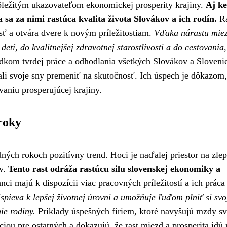
ôležitým ukazovateľom ekonomickej prosperity krajiny.
Aj k
sa za nimi rastúca kvalita života Slovákov a ich rodín.
Ra
ť a otvára dvere k novým príležitostiam.
Vďaka nárastu miez
etí, do kvalitnejšej zdravotnej starostlivosti a do cestovania,
edkom tvrdej práce a odhodlania všetkých Slovákov a Sloveni
ali svoje sny premeniť na skutočnosť. Ich úspech je dôkazom,
aniu prosperujúcej krajiny.
roky
ch rokoch pozitívny trend. Hoci je naďalej priestor na zlep
ov.
Tento rast odráža rastúcu silu slovenskej ekonomiky a
ci majú k dispozícii viac pracovných príležitostí a ich práca 
pieva k lepšej životnej úrovni a umožňuje ľuďom plniť si svo
ie rodiny.
Príklady úspešných firiem, ktoré navyšujú mzdy s
ciou pre ostatných a dokazujú, že rast miezd a prosperita idú 