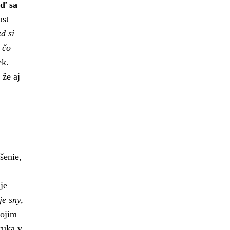
eď sa
st
d si
 čo
ek.
 že aj
šenie,
je
je sny,
vojim
ruka v