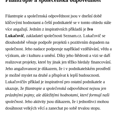
Filantropie a společenská odpovědnost
Filantropie a společenská odpovědnost jsou v dnešní době
klíčovými hodnotami a čeští podnikatelé se v tomto ohledu stále
více angažují. Jedním z inspirativních příkladů je
Ivo
Lukačovič
, zakladatel společnosti Seznam.cz. Lukačovič se
dlouhodobě věnuje podpoře projektů s pozitivním dopadem na
společnost. Jeho nadace podporuje například vzdělávání, vědu a
výzkum, ale i kulturu a umění. Díky jeho štědrosti a vizi se daří
realizovat projekty, které by jinak jen těžko hledaly financování.
Jeho angažovanost je důkazem, že i v podnikatelském prostředí
je možné myslet na druhé a přispívat k lepší budoucnosti.
Lukačovičův příklad je inspirativní pro ostatní podnikatele a
ukazuje, že
filantropie a společenská odpovědnost nejsou jen
prázdnými pojmy, ale důležitými hodnotami, které formují naši
společnost
. Jeho aktivity jsou důkazem, že i jednotlivci mohou
dosáhnout velkých věcí a zanechat po sobě trvalou stopu.