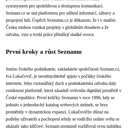
synonymem pro spolehlivou a dostupnou komunikaci.
Seznam.cz se stal platformou pro sdílení informací, zábavy a
propojení lidí. Úspěch Seznamu.cz je důkazem, že i v malém
Česku mohou vznikat projekty s globálním dosahem a že
odvaha, vize a tvrdá práce přinášejí sladké ovoce.
První kroky a růst Seznamu
Jméno českého podnikatele, zakladatele společnosti Seznam.cz,
Iva Lukačovič, je neodmyslitelně spjato s počátky českého
internetu. Jeho vizionářský duch a podnikatelská odvaha daly
vzniknout platformě, která zásadně ovlivnila digitální prostředí v
České republice. První krůčky Seznamu v roce 1996, kdy se
jednalo o jednoduchý katalog webových stránek, se brzy
proměnily v dynamickou expanzi. Lukačovičův důraz na
potřeby uživatelů a pochopení tehdy se rodícího online světa se
ukázaly jako klíčové. Seznam postupně rozšiřoval svou nabídku