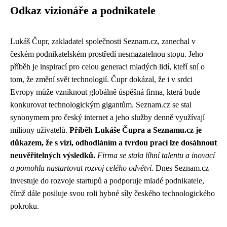
Odkaz vizionáře a podnikatele
Lukáš Čupr, zakladatel společnosti Seznam.cz, zanechal v
českém podnikatelském prostředí nesmazatelnou stopu. Jeho
příběh je inspirací pro celou generaci mladých lidí, kteří sní o
tom, že změní svět technologií. Čupr dokázal, že i v srdci
Evropy může vzniknout globálně úspěšná firma, která bude
konkurovat technologickým gigantům. Seznam.cz se stal
synonymem pro český internet a jeho služby denně využívají
miliony uživatelů.
Příběh Lukáše Čupra a Seznamu.cz je
důkazem, že s vizí, odhodláním a tvrdou prací lze dosáhnout
neuvěřitelných výsledků.
Firma se stala líhní talentu a inovací
a pomohla nastartovat rozvoj celého odvětví.
Dnes Seznam.cz
investuje do rozvoje startupů a podporuje mladé podnikatele,
čímž dále posiluje svou roli hybné síly českého technologického
pokroku.