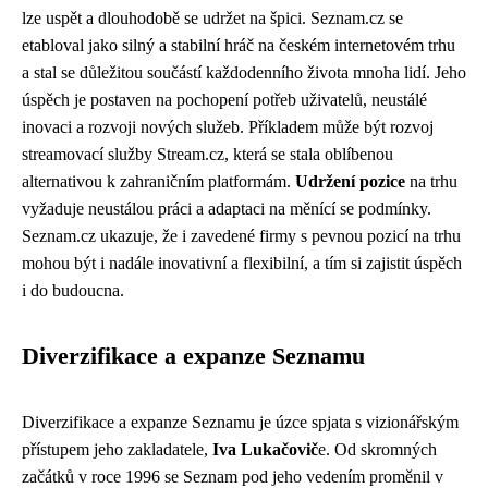
lze uspět a dlouhodobě se udržet na špici. Seznam.cz se
etabloval jako silný a stabilní hráč na českém internetovém trhu
a stal se důležitou součástí každodenního života mnoha lidí. Jeho
úspěch je postaven na pochopení potřeb uživatelů, neustálé
inovaci a rozvoji nových služeb. Příkladem může být rozvoj
streamovací služby Stream.cz, která se stala oblíbenou
alternativou k zahraničním platformám.
Udržení pozice
na trhu
vyžaduje neustálou práci a adaptaci na měnící se podmínky.
Seznam.cz ukazuje, že i zavedené firmy s pevnou pozicí na trhu
mohou být i nadále inovativní a flexibilní, a tím si zajistit úspěch
i do budoucna.
Diverzifikace a expanze Seznamu
Diverzifikace a expanze Seznamu je úzce spjata s vizionářským
přístupem jeho zakladatele,
Iva Lukačovič
e. Od skromných
začátků v roce 1996 se Seznam pod jeho vedením proměnil v