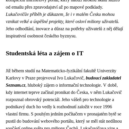
od emailu přes zpravodajství až po mapové podklady.
Lukačovičův příběh je důkazem, že i v malém Česku mohou
vznikat velké a úspěšné projekty, které osloví miliony uživatelů.
Jeho odhodlání, inovace a důraz na potřeby uživatelů z něj dělají
inspirativní osobnost českého byznysu.
Studentská léta a zájem o IT
Již během studií na Matematicko-fyzikální fakultě Univerzity
Karlovy v Praze projevoval Ivo Lukačovič,
budoucí zakladatel
Seznam.cz
, hluboký zájem o informační technologie. V době,
kdy internet teprve začínal pronikat do Česka, v něm Lukačovič
rozpoznal obrovský potenciál. Jeho vášeň pro technologie a
podnikavý duch ho vedly k rozhodnutí založit v roce 1996
vlastní firmu. S pouhým jedním počítačem v pronajatém bytě se
pustil do budování webového portálu, který se měl stát nedílnou
součástí online světa pro miliony Čechů. Lukačovičova vize a