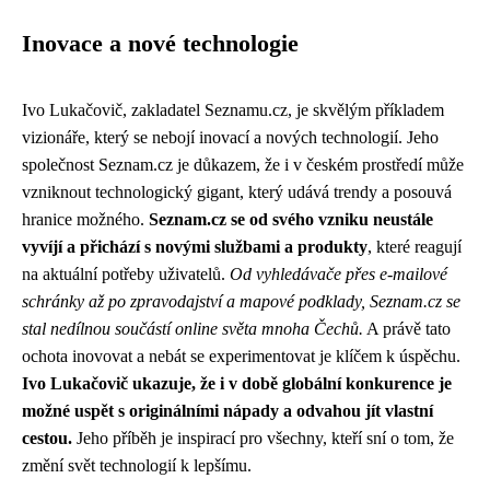
Inovace a nové technologie
Ivo Lukačovič, zakladatel Seznamu.cz, je skvělým příkladem
vizionáře, který se nebojí inovací a nových technologií. Jeho
společnost Seznam.cz je důkazem, že i v českém prostředí může
vzniknout technologický gigant, který udává trendy a posouvá
hranice možného.
Seznam.cz se od svého vzniku neustále
vyvíjí a přichází s novými službami a produkty
, které reagují
na aktuální potřeby uživatelů.
Od vyhledávače přes e-mailové
schránky až po zpravodajství a mapové podklady, Seznam.cz se
stal nedílnou součástí online světa mnoha Čechů.
A právě tato
ochota inovovat a nebát se experimentovat je klíčem k úspěchu.
Ivo Lukačovič ukazuje, že i v době globální konkurence je
možné uspět s originálními nápady a odvahou jít vlastní
cestou.
Jeho příběh je inspirací pro všechny, kteří sní o tom, že
změní svět technologií k lepšímu.