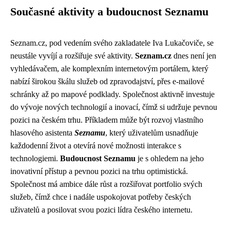
Současné aktivity a budoucnost Seznamu
Seznam.cz, pod vedením svého zakladatele Iva Lukačoviče, se
neustále vyvíjí a rozšiřuje své aktivity.
Seznam.cz
dnes není jen
vyhledávačem, ale komplexním internetovým portálem, který
nabízí širokou škálu služeb od zpravodajství, přes e-mailové
schránky až po mapové podklady. Společnost aktivně investuje
do vývoje nových technologií a inovací, čímž si udržuje pevnou
pozici na českém trhu. Příkladem může být rozvoj vlastního
hlasového asistenta
Seznamu
, který uživatelům usnadňuje
každodenní život a otevírá nové možnosti interakce s
technologiemi.
Budoucnost Seznamu
je s ohledem na jeho
inovativní přístup a pevnou pozici na trhu optimistická.
Společnost má ambice dále růst a rozšiřovat portfolio svých
služeb, čímž chce i nadále uspokojovat potřeby českých
uživatelů a posilovat svou pozici lídra českého internetu.