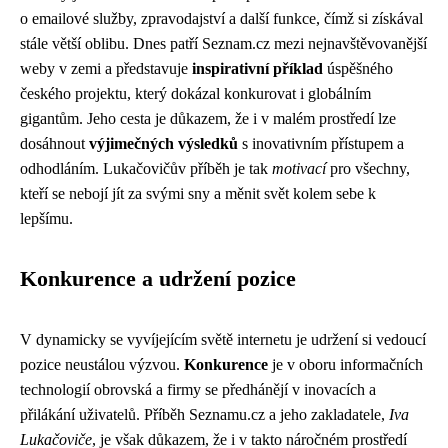
o emailové služby, zpravodajství a další funkce, čímž si získával
stále větší oblibu. Dnes patří Seznam.cz mezi nejnavštěvovanější
weby v zemi a představuje
inspirativní příklad
úspěšného
českého projektu, který dokázal konkurovat i globálním
gigantům. Jeho cesta je důkazem, že i v malém prostředí lze
dosáhnout
výjimečných výsledků
s inovativním přístupem a
odhodláním. Lukačovičův příběh je tak
motivací
pro všechny,
kteří se nebojí jít za svými sny a měnit svět kolem sebe k
lepšímu.
Konkurence a udržení pozice
V dynamicky se vyvíjejícím světě internetu je udržení si vedoucí
pozice neustálou výzvou.
Konkurence
je v oboru informačních
technologií obrovská a firmy se předhánějí v inovacích a
přilákání uživatelů. Příběh Seznamu.cz a jeho zakladatele,
Iva
Lukačoviče
, je však důkazem, že i v takto náročném prostředí