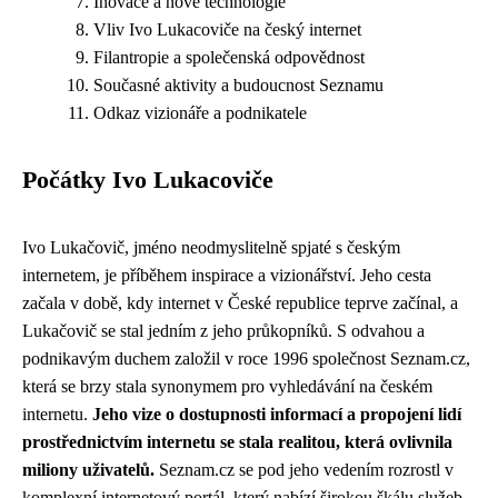
Inovace a nové technologie
Vliv Ivo Lukacoviče na český internet
Filantropie a společenská odpovědnost
Současné aktivity a budoucnost Seznamu
Odkaz vizionáře a podnikatele
Počátky Ivo Lukacoviče
Ivo Lukačovič, jméno neodmyslitelně spjaté s českým
internetem, je příběhem inspirace a vizionářství. Jeho cesta
začala v době, kdy internet v České republice teprve začínal, a
Lukačovič se stal jedním z jeho průkopníků. S odvahou a
podnikavým duchem založil v roce 1996 společnost Seznam.cz,
která se brzy stala synonymem pro vyhledávání na českém
internetu.
Jeho vize o dostupnosti informací a propojení lidí
prostřednictvím internetu se stala realitou, která ovlivnila
miliony uživatelů.
Seznam.cz se pod jeho vedením rozrostl v
komplexní internetový portál, který nabízí širokou škálu služeb