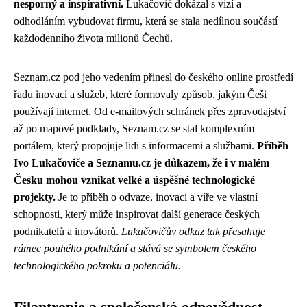
nesporný a inspirativní.
Lukačovič dokázal s vizí a
odhodláním vybudovat firmu, která se stala nedílnou součástí
každodenního života milionů Čechů.
Seznam.cz pod jeho vedením přinesl do českého online prostředí
řadu inovací a služeb, které formovaly způsob, jakým Češi
používají internet. Od e-mailových schránek přes zpravodajství
až po mapové podklady, Seznam.cz se stal komplexním
portálem, který propojuje lidi s informacemi a službami.
Příběh
Ivo Lukačoviče a Seznamu.cz je důkazem, že i v malém
Česku mohou vznikat velké a úspěšné technologické
projekty.
Je to příběh o odvaze, inovaci a víře ve vlastní
schopnosti, který může inspirovat další generace českých
podnikatelů a inovátorů.
Lukačovičův odkaz tak přesahuje
rámec pouhého podnikání a stává se symbolem českého
technologického pokroku a potenciálu.