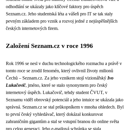
odhodlání se ukázaly jako klíčové faktory pro úspěch
Seznam.cz. Jeho studentská léta a vášeň pro IT se tak staly
pevným základem pro vznik a rozvoj jedné z nejúspěšnějších
českých internetových firem.
Založení Seznam.cz v roce 1996
Rok 1996 se nesl v duchu technologického rozmachu a právě v
tomto roce se zrodil fenomén, který ovlivnil životy milionů
Čechů – Seznam.cz. Za jeho vznikem stojí vizionářský
Ivo
Lukačovič
, jméno, které se stalo synonymem pro český
internetový úspěch. Lukačovič, tehdy student ČVUT, v
Seznamu viděl obrovský potenciál a jeho intuice se ukázala jako
správná. Seznam.cz se stal průkopníkem v mnoha ohledech. Byl
to první český vyhledávač, který dokázal konkurovat
zahraničním gigantům a stal se vstupní branou do online světa
pro celou generaci. Jeho e-mailová schránka se stala