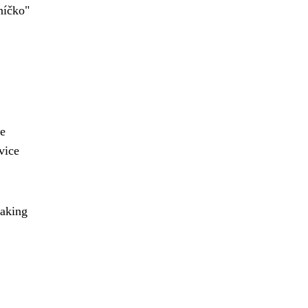
níčko"
ce
vice
making