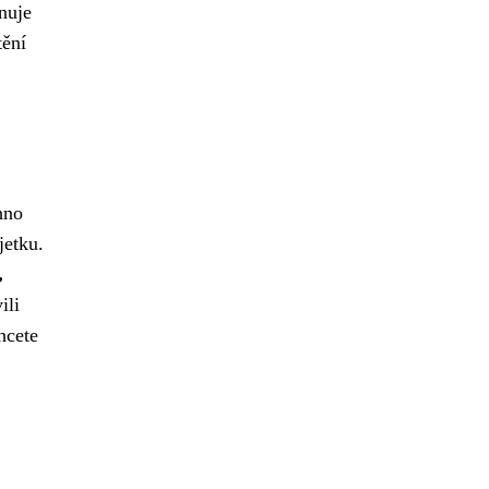
nuje
tění
hno
jetku.
,
ili
hcete