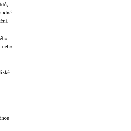
ktů,
hodné
těni.
ného
t nebo
lízké
idnou