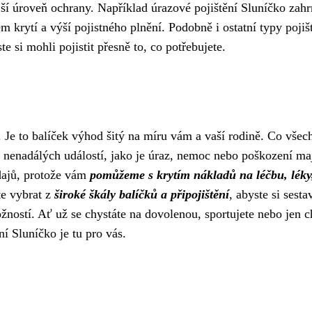
ší úroveň ochrany. Například úrazové pojištění Sluníčko zahr
m krytí a výší pojistného plnění. Podobně i ostatní typy pojiš
e si mohli pojistit přesně to, co potřebujete.
ní. Je to balíček výhod šitý na míru vám a vaší rodině. Co všec
 nenadálých událostí, jako je úraz, nemoc nebo poškození ma
dajů, protože vám
pomůžeme s krytím nákladů na léčbu, léky
te vybrat z
široké škály balíčků a připojištění
, abyste si sestav
žností. Ať už se chystáte na dovolenou, sportujete nebo jen c
ění Sluníčko je tu pro vás.