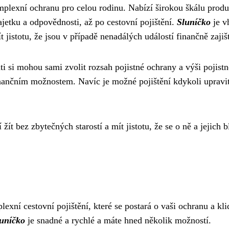
omplexní ochranu pro celou rodinu. Nabízí širokou škálu produ
ajetku a odpovědnosti, až po cestovní pojištění.
Sluníčko
je v
ít jistotu, že jsou v případě nenadálých událostí finančně zajiš
nti si mohou sami zvolit rozsah pojistné ochrany a výši pojist
inančním možnostem. Navíc je možné pojištění kdykoli upravi
 žít bez zbytečných starostí a mít jistotu, že se o ně a jejich b
xní cestovní pojištění, které se postará o vaši ochranu a kl
luníčko
je snadné a rychlé a máte hned několik možností.