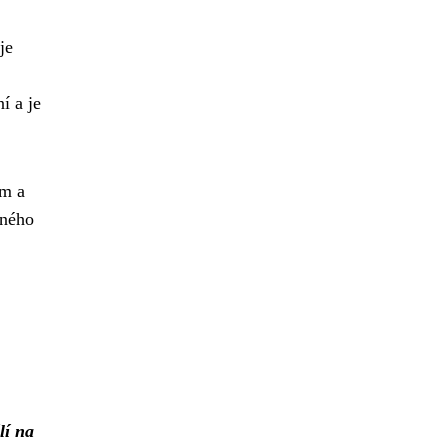
je
í a je
ám a
vného
lí na