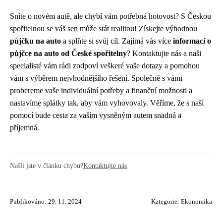
Sníte o novém autě, ale chybí vám potřebná hotovost? S Českou
spořitelnou se váš sen může stát realitou! Získejte výhodnou
půjčku na auto
a splňte si svůj cíl. Zajímá vás více
informací o
půjčce na auto od České spořitelny
? Kontaktujte nás a naši
specialisté vám rádi zodpoví veškeré vaše dotazy a pomohou
vám s výběrem nejvhodnějšího řešení. Společně s vámi
probereme vaše individuální potřeby a finanční možnosti a
nastavíme splátky tak, aby vám vyhovovaly. Věříme, že s naší
pomocí bude cesta za vaším vysněným autem snadná a
příjemná.
Našli jste v článku chybu?
Kontaktujte nás
Publikováno: 29. 11. 2024
Kategorie:
Ekonomika