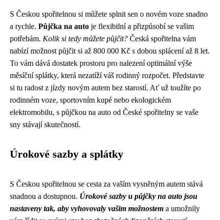
S Českou spořitelnou si můžete splnit sen o novém voze snadno
a rychle.
Půjčka na auto
je flexibilní a přizpůsobí se vašim
potřebám.
Kolik si tedy můžete půjčit?
Česká spořitelna vám
nabízí možnost půjčit si až 800 000 Kč s dobou splácení až 8 let.
To vám dává dostatek prostoru pro nalezení optimální výše
měsíční splátky, která nezatíží váš rodinný rozpočet. Představte
si tu radost z jízdy novým autem bez starostí. Ať už toužíte po
rodinném voze, sportovním kupé nebo ekologickém
elektromobilu, s půjčkou na auto od České spořitelny se vaše
sny stávají skutečností.
Úrokové sazby a splátky
S Českou spořitelnou se cesta za vaším vysněným autem stává
snadnou a dostupnou.
Úrokové sazby u půjčky na auto jsou
nastaveny tak, aby vyhovovaly vašim možnostem
a umožnily