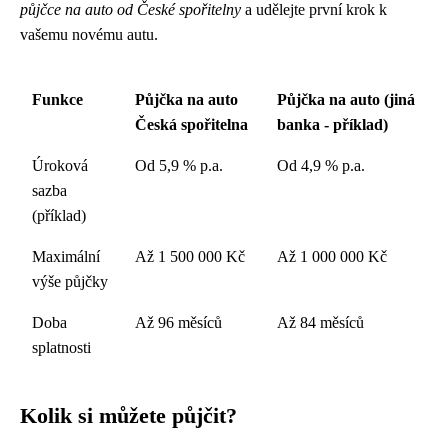
půjčce na auto od České spořitelny
a udělejte první krok k
vašemu novému autu.
Funkce
Půjčka na auto
Půjčka na auto (jiná
Česká spořitelna
banka - příklad)
Úroková
Od 5,9 % p.a.
Od 4,9 % p.a.
sazba
(příklad)
Maximální
Až 1 500 000 Kč
Až 1 000 000 Kč
výše půjčky
Doba
Až 96 měsíců
Až 84 měsíců
splatnosti
Kolik si můžete půjčit?