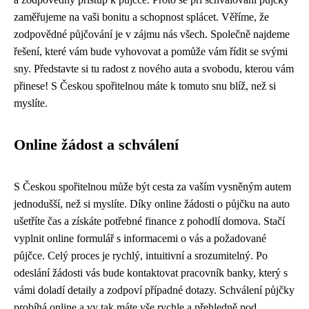
zaměřujeme na vaši bonitu a schopnost splácet. Věříme, že
zodpovědné půjčování je v zájmu nás všech. Společně najdeme
řešení, které vám bude vyhovovat a pomůže vám řídit se svými
sny. Představte si tu radost z nového auta a svobodu, kterou vám
přinese! S Českou spořitelnou máte k tomuto snu blíž, než si
myslíte.
Online žádost a schválení
S Českou spořitelnou může být cesta za vaším vysněným autem
jednodušší, než si myslíte. Díky online žádosti o půjčku na auto
ušetříte čas a získáte potřebné finance z pohodlí domova. Stačí
vyplnit online formulář s informacemi o vás a požadované
půjčce. Celý proces je rychlý, intuitivní a srozumitelný. Po
odeslání žádosti vás bude kontaktovat pracovník banky, který s
vámi doladí detaily a zodpoví případné dotazy. Schválení půjčky
probíhá online a vy tak máte vše rychle a přehledně pod