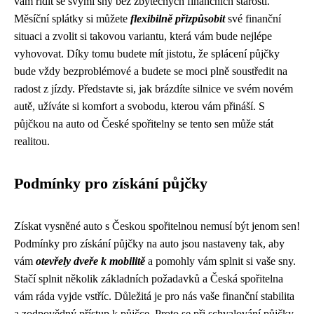
vám řídit se svými sny bez zbytečných finančních starostí.
Měsíční splátky si můžete
flexibilně přizpůsobit
své finanční
situaci a zvolit si takovou variantu, která vám bude nejlépe
vyhovovat. Díky tomu budete mít jistotu, že splácení půjčky
bude vždy bezproblémové a budete se moci plně soustředit na
radost z jízdy. Představte si, jak brázdíte silnice ve svém novém
autě, užíváte si komfort a svobodu, kterou vám přináší. S
půjčkou na auto od České spořitelny se tento sen může stát
realitou.
Podmínky pro získání půjčky
Získat vysněné auto s Českou spořitelnou nemusí být jenom sen!
Podmínky pro získání půjčky na auto jsou nastaveny tak, aby
vám
otevřely dveře k mobilitě
a pomohly vám splnit si vaše sny.
Stačí splnit několik základních požadavků a Česká spořitelna
vám ráda vyjde vstříc. Důležitá je pro nás vaše finanční stabilita
a zodpovědný přístup k půjčce. Proto se při schvalování půjčky