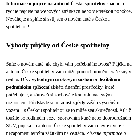
Informace o půjčce na auto od České spořitelny
snadno a
rychle najdete na webových stránkách nebo v kterékoli pobočce.
Neváhejte a splňte si svůj sen o novém autě s Českou
spořitelnou!
Výhody půjčky od České spořitelny
Sníte o novém autě, ale chybí vám potřebná hotovost? Půjčka na
auto od České spořitelny vám může pomoci proměnit vaše sny v
realitu. Díky
výhodným úrokovým sazbám
a
flexibilním
podmínkám splácení
získáte finanční prostředky, které
potřebujete, a zároveň si zachováte kontrolu nad svým
rozpočtem. Představte si tu radost z jízdy vaším vysněným
vozem – s Českou spořitelnou se to může stát skutečností. Ať už
toužíte po rodinném voze, sportovním kupé nebo dobrodružném
SUV, půjčka na auto od České spořitelny vám otevře dveře k
nezapomenutelným zážitkům na cestách.
Získejte informace o