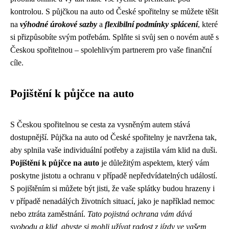
kontrolou. S půjčkou na auto od České spořitelny se můžete těšit
na
výhodné úrokové sazby
a
flexibilní podmínky splácení
, které
si přizpůsobíte svým potřebám. Splňte si svůj sen o novém autě s
Českou spořitelnou – spolehlivým partnerem pro vaše finanční
cíle.
Pojištění k půjčce na auto
S Českou spořitelnou se cesta za vysněným autem stává
dostupnější. Půjčka na auto od České spořitelny je navržena tak,
aby splnila vaše individuální potřeby a zajistila vám klid na duši.
Pojištění k půjčce na auto
je důležitým aspektem, který vám
poskytne jistotu a ochranu v případě nepředvídatelných událostí.
S pojištěním si můžete být jisti, že vaše splátky budou hrazeny i
v případě nenadálých životních situací, jako je například nemoc
nebo ztráta zaměstnání.
Tato pojistná ochrana vám dává
svobodu a klid, abyste si mohli užívat radost z jízdy ve vašem