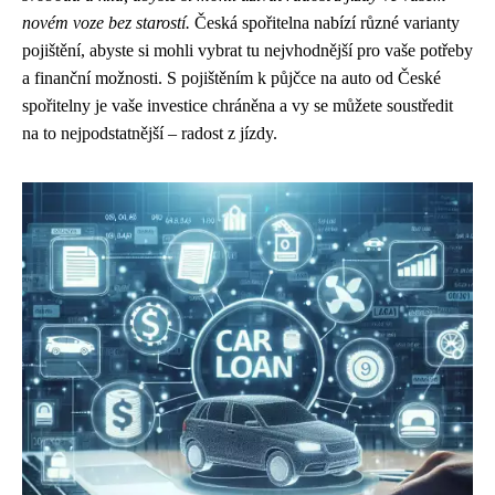
novém voze bez starostí.
Česká spořitelna nabízí různé varianty
pojištění, abyste si mohli vybrat tu nejvhodnější pro vaše potřeby
a finanční možnosti. S pojištěním k půjčce na auto od České
spořitelny je vaše investice chráněna a vy se můžete soustředit
na to nejpodstatnější – radost z jízdy.