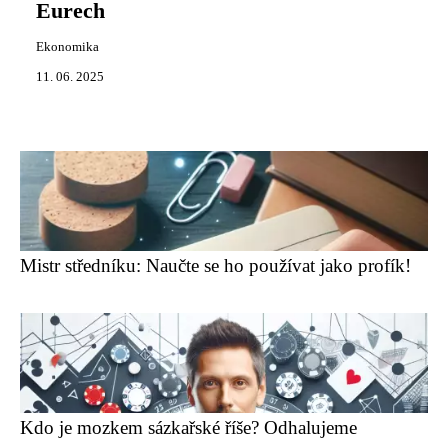
Eurech
Ekonomika
11. 06. 2025
Mistr středníku: Naučte se ho používat jako profík!
Kdo je mozkem sázkařské říše? Odhalujeme