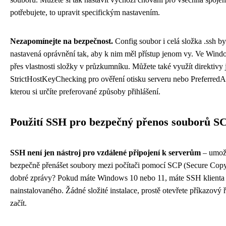
potřebujete, to upravit specifickým nastavením.
Nezapomínejte na bezpečnost.
Config soubor i celá složka .ssh b
nastavená oprávnění tak, aby k nim měl přístup jenom vy. Ve Windo
přes vlastnosti složky v průzkumníku. Můžete také využít direktivy 
StrictHostKeyChecking pro ověření otisku serveru nebo PreferredAu
kterou si určíte preferované způsoby přihlášení.
Použití SSH pro bezpečný přenos souborů S
SSH není jen nástroj pro vzdálené připojení k serverům
– umož
bezpečně přenášet soubory mezi počítači pomocí SCP (Secure Copy
dobré zprávy? Pokud máte Windows 10 nebo 11, máte SSH klienta
nainstalovaného. Žádné složité instalace, prostě otevřete příkazový
začít.