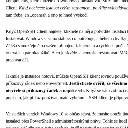
komponenty, které můžete do Windows doinstalovat. Mezi nimi h
Client.
Když nechcete listovat celým seznamem, použijte vyhledávac
tam třeba jen „openssh a ono to hned vyskočí.
Když OpenSSH Client najdete, kliknete na něj a potvrdíte instalaci 
Instalovat. Windows si samo stáhne, co potřebuje, a během chvilky 
Záleží samozřejmě na vašem připojení k internetu a rychlosti počíta
to trvá jen pár okamžiků. A co je skvělé – nemusíte restartovat. Můž
pracovat dál.
Jakmile je instalace hotová, můžete OpenSSH klient rovnou používa
příkazový řádek nebo PowerShell.
Jestli chcete ověřit, že všechno
otevřete si příkazový řádek a napište ssh
. Když se vám zobrazí 
popisem, jak příkaz používat, máte vyhráno – SSH klient je připrav
Ve starších verzích Windows 10 se občas stává, že musíte použít jin
instalaci přes PowerShell s administrátorskými právy. Tohle se hodí