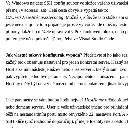
Ve Windows najdete SSH config soubor ve složce vašeho uživatelsk
přesněji v adresáři
.ssh
. Celá cesta obvykle vypadá takto:
C:\Users\VašeJméno\.ssh\config. Možná zjistíte, že tato složka ani 
ještě neexistují – v tom případě je prostě vytvořte. Jde o běžný tex
přípony, takže ho můžete upravovat v Poznámkovém bloku, nebo 
preferujete něco pokročilejšího, třeba ve Visual Studio Code.
Jak vlastně takový konfigurák vypadá?
Představte si ho jako se
každý blok obsahuje nastavení pro jeden konkrétní server. Každý z
Host a za ním následuje název nebo alias serveru, který si sami zvol
pak vypíšete jednotlivé parametry. Nezapomeňte na odsazení – par
Host by měly být odsazené mezerami nebo tabulátorem, jinak to vyp
Jaké parametry se vám budou hodit nejvíc?
HostName
určuje skute
nebo doménu serveru. User je vaše uživatelské jméno pro přihlášen
běží na nestandardním portu místo obvyklého 22, nastavíte Port. A 
SSH klíče (což rozhodně doporučuji), přidejte IdentityFile s cestou