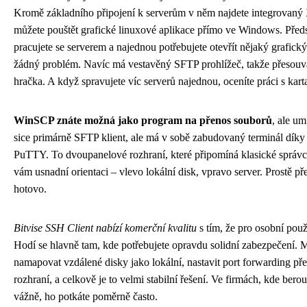
Kromě základního připojení k serverům v něm najdete integrovaný X
můžete pouštět grafické linuxové aplikace přímo ve Windows. Předst
pracujete se serverem a najednou potřebujete otevřít nějaký grafický
žádný problém. Navíc má vestavěný SFTP prohlížeč, takže přesouv
hračka. A když spravujete víc serverů najednou, oceníte práci s kart
WinSCP znáte možná jako program na přenos souborů
, ale um
sice primárně SFTP klient, ale má v sobě zabudovaný terminál díky 
PuTTY. To dvoupanelové rozhraní, které připomíná klasické správc
vám usnadní orientaci – vlevo lokální disk, vpravo server. Prostě př
hotovo.
Bitvise SSH Client nabízí komerční kvalitu
s tím, že pro osobní použ
Hodí se hlavně tam, kde potřebujete opravdu solidní zabezpečení. M
namapovat vzdálené disky jako lokální, nastavit port forwarding př
rozhraní, a celkově je to velmi stabilní řešení. Ve firmách, kde bero
vážně, ho potkáte poměrně často.