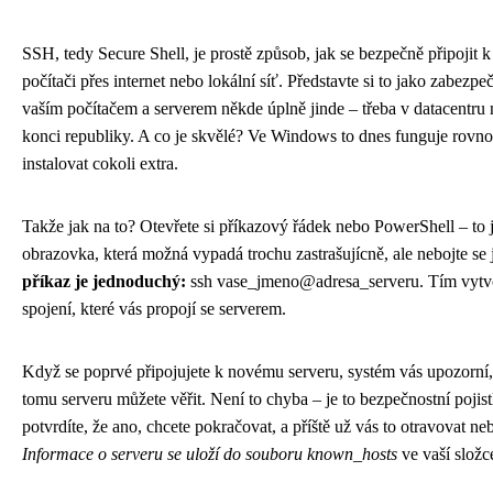
SSH, tedy Secure Shell, je prostě způsob, jak se bezpečně připojit 
počítači přes internet nebo lokální síť. Představte si to jako zabezp
vaším počítačem a serverem někde úplně jinde – třeba v datacentru
konci republiky. A co je skvělé? Ve Windows to dnes funguje rovno
instalovat cokoli extra.
Takže jak na to? Otevřete si příkazový řádek nebo PowerShell – to j
obrazovka, která možná vypadá trochu zastrašujícně, ale nebojte se 
příkaz je jednoduchý:
ssh vase_jmeno@adresa_serveru. Tím vytvo
spojení, které vás propojí se serverem.
Když se poprvé připojujete k novému serveru, systém vás upozorní, ž
tomu serveru můžete věřit. Není to chyba – je to bezpečnostní pojist
potvrdíte, že ano, chcete pokračovat, a příště už vás to otravovat ne
Informace o serveru se uloží do souboru known_hosts
ve vaší složce