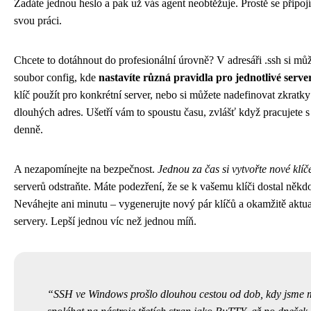
Zadáte jednou heslo a pak už vás agent neobtěžuje. Prostě se připojí
svou práci.
Chcete to dotáhnout do profesionální úrovně? V adresáři .ssh si můž
soubor config, kde
nastavíte různá pravidla pro jednotlivé serve
klíč použít pro konkrétní server, nebo si můžete nadefinovat zkratky
dlouhých adres. Ušetří vám to spoustu času, zvlášť když pracujete s
denně.
A nezapomínejte na bezpečnost.
Jednou za čas si vytvořte nové klíč
serverů odstraňte. Máte podezření, že se k vašemu klíči dostal něk
Neváhejte ani minutu – vygenerujte nový pár klíčů a okamžitě aktua
servery. Lepší jednou víc než jednou míň.
SSH ve Windows prošlo dlouhou cestou od dob, kdy jsme 