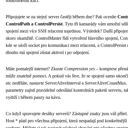
soukromému klíči.
Připojujete se na stejný server častěji během dne? Pak oceníte
Cont
ControlPath a ControlPersist
. Tyto tři kamarády vám umožní sdí
spojení mezi více SSH relacemi najednou. Výsledek? Další připojen
skoro okamžitě. ControlMaster řídí vytvoření hlavního spojení, Cont
kde se uloží socket pro komunikaci mezi relacemi, a ControlPersist 
dlouho má spojení zůstat aktivní i po odpojení.
Máte pomalejší internet? Zkuste
Compression yes
– komprese přená
může znatelně pomoct. A pokud vás štve, že se spojení samo ukončí
nic neděláte, nastavte ServerAliveInterval a ServerAliveCountMax.
parametry zajistí pravidelné odesílání kontrolních paketů serveru, ta
vydrží i během pauzy na kávu.
Co když spravujete desítky serverů? Zástupné znaky jsou váš přítel
Host * platí pro všechna připojení, která nespadají pod konkrétnější
souboru. Můžete si tak nastavit výchozí chování pro všechna spojen