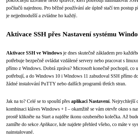
pokročilejší uživatele nebo správce, kteří potřebují nainstalovat SSH
počítačů najednou. Pro běžné používání ale úplně stačí ten postup p
je nejjednodušší a zvládne ho každý.
Aktivace SSH přes Nastavení systému Wind
Aktivace SSH ve Windows
je dnes skutečně základem pro každéh
potřebuje bezpečně ovládat vzdálené servery nebo pracovat s linu
přímo z Windows. Dobrá zpráva? Microsoft konečně pochopil, co u
potřebují, a do Windows 10 i Windows 11 zabudoval SSH přímo d
žádné instalování PuTTY nebo dalších programů třetích stran.
Jak na to? Celé se to spouští přes
aplikaci Nastavení
. Nejrychlejší 
kombinaci kláves Windows + I – okamžitě se vám otevře okno s n
prostě klikněte na Start a najděte ikonu ozubeného kolečka. Až bude
zamířte do sekce
Aplikace
, kde najdete přehled všeho, co máte v sy
nainstalované.