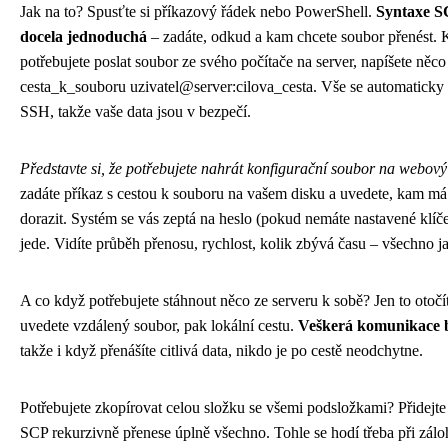
Jak na to? Spusťte si příkazový řádek nebo PowerShell.
Syntaxe SC
docela jednoduchá
– zadáte, odkud a kam chcete soubor přenést.
potřebujete poslat soubor ze svého počítače na server, napíšete něco
cesta_k_souboru uzivatel@server:cilova_cesta. Vše se automaticky š
SSH, takže vaše data jsou v bezpečí.
Představte si, že potřebujete nahrát konfigurační soubor na webový 
zadáte příkaz s cestou k souboru na vašem disku a uvedete, kam má
dorazit. Systém se vás zeptá na heslo (pokud nemáte nastavené klíče
jede. Vidíte průběh přenosu, rychlost, kolik zbývá času – všechno ja
A co když potřebujete stáhnout něco ze serveru k sobě? Jen to otočít
uvedete vzdálený soubor, pak lokální cestu.
Veškerá komunikace b
takže i když přenášíte citlivá data, nikdo je po cestě neodchytne.
Potřebujete zkopírovat celou složku se všemi podsložkami? Přidejte 
SCP rekurzivně přenese úplně všechno. Tohle se hodí třeba při zál