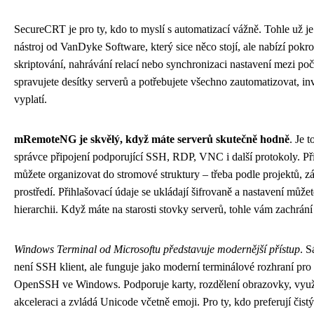
SecureCRT je pro ty, kdo to myslí s automatizací vážně. Tohle už je
nástroj od VanDyke Software, který sice něco stojí, ale nabízí pokr
skriptování, nahrávání relací nebo synchronizaci nastavení mezi poč
spravujete desítky serverů a potřebujete všechno zautomatizovat, inv
vyplatí.
mRemoteNG je skvělý, když máte serverů skutečně hodně
. Je 
správce připojení podporující SSH, RDP, VNC i další protokoly. Při
můžete organizovat do stromové struktury – třeba podle projektů, 
prostředí. Přihlašovací údaje se ukládají šifrovaně a nastavení můžet
hierarchii. Když máte na starosti stovky serverů, tohle vám zachrání 
Windows Terminal od Microsoftu představuje modernější přístup
. S
není SSH klient, ale funguje jako moderní terminálové rozhraní pro
OpenSSH ve Windows. Podporuje karty, rozdělení obrazovky, vy
akceleraci a zvládá Unicode včetně emoji. Pro ty, kdo preferují čist