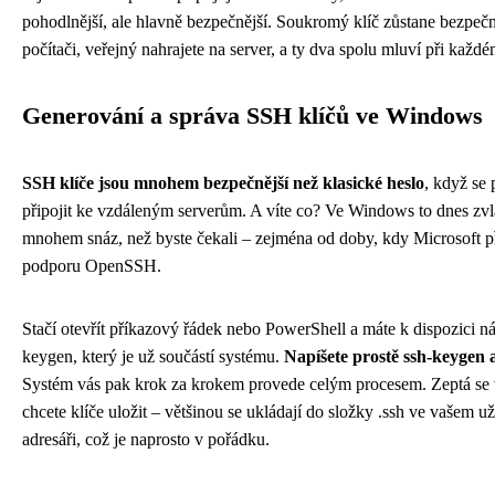
pohodlnější, ale hlavně bezpečnější. Soukromý klíč zůstane bezpečn
počítači, veřejný nahrajete na server, a ty dva spolu mluví při každé
Generování a správa SSH klíčů ve Windows
SSH klíče jsou mnohem bezpečnější než klasické heslo
, když se 
připojit ke vzdáleným serverům. A víte co? Ve Windows to dnes zv
mnohem snáz, než byste čekali – zejména od doby, kdy Microsoft p
podporu OpenSSH.
Stačí otevřít příkazový řádek nebo PowerShell a máte k dispozici ná
keygen, který je už součástí systému.
Napíšete prostě ssh-keygen 
Systém vás pak krok za krokem provede celým procesem. Zeptá se
chcete klíče uložit – většinou se ukládají do složky .ssh ve vašem u
adresáři, což je naprosto v pořádku.