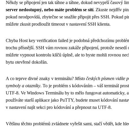
Někdy se připojení jen tak táhne a táhne, dokud nevyprší časový lim
server nedostupný, nebo máte problém se sítí
. Zkuste nejdřív pi
pokud neodpovídá, zbytečne se snažíte připojit přes SSH. Pokud pi
můžete zkusit prodloužit timeout v nastavení SSH klienta.
Chyba Host key verification failed je podobná předchozímu problém
trochu přísnější. SSH vám rovnou zakáže připojení, protože nesedí 
můžete vypnout kontrolu klíčů úplně, ale to byste mohli rovnou nec
bytu otevřené dokořán.
A co teprve divné znaky v terminálu?
Místo českých písmen vidíte 
symboly a otazníky
. To je problém s kódováním – váš terminál pros
UTF-8. Ve Windows Terminálu by to mělo fungovat automaticky, a
používáte starší aplikace jako PuTTY, budete muset kódování nastav
v nastavení najít sekci pro kódování a přepnout na UTF-8.
Většinu těchto problémů zvládnete vyřešit sami, stačí vědět, kde hl