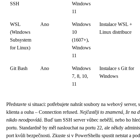
SSH
Windows
11
WSL
Ano
Windows
Instalace WSL +
(Windows
10
Linux distribuce
Subsystem
(1607+),
for Linux)
Windows
11
Git Bash
Ano
Windows
Instalace s Git for
7, 8, 10,
Windows
11
Představte si situaci: potřebujete nahrát soubory na webový server, 
klienta a ouha – Connection refused.
Nejčastěji to znamená, že na 
nikdo neodpovídá
. Buď tam SSH server vůbec neběží, nebo ho hle
portu. Standardně by měl naslouchat na portu 22, ale někdy adminis
port kvůli bezpečnosti. Zkuste si v PowerShellu spustit netstat a pod