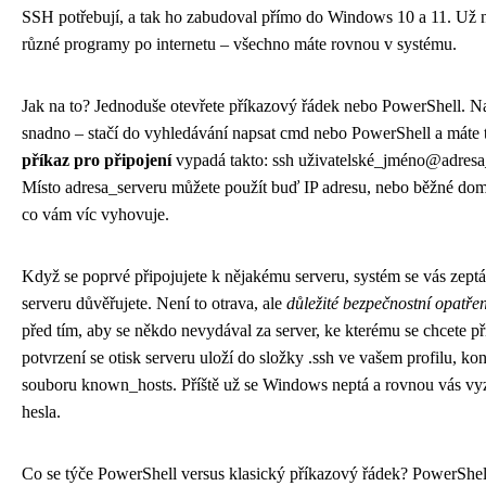
SSH potřebují, a tak ho zabudoval přímo do Windows 10 a 11. Už n
různé programy po internetu – všechno máte rovnou v systému.
Jak na to? Jednoduše otevřete příkazový řádek nebo PowerShell. Na
snadno – stačí do vyhledávání napsat cmd nebo PowerShell a máte 
příkaz pro připojení
vypadá takto: ssh uživatelské_jméno@adresa
Místo adresa_serveru můžete použít buď IP adresu, nebo běžné do
co vám víc vyhovuje.
Když se poprvé připojujete k nějakému serveru, systém se vás zeptá,
serveru důvěřujete. Není to otrava, ale
důležité bezpečnostní opatřen
před tím, aby se někdo nevydával za server, ke kterému se chcete při
potvrzení se otisk serveru uloží do složky .ssh ve vašem profilu, ko
souboru known_hosts. Příště už se Windows neptá a rovnou vás vy
hesla.
Co se týče PowerShell versus klasický příkazový řádek? PowerShel