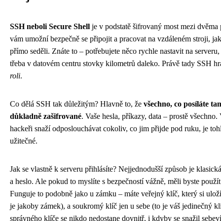
SSH neboli Secure Shell
je v podstatě šifrovaný most mezi dvěma p
vám umožní bezpečně se připojit a pracovat na vzdáleném stroji, jak
přímo seděli. Znáte to – potřebujete něco rychle nastavit na serveru,
třeba v datovém centru stovky kilometrů daleko. Právě tady SSH h
roli
.
Co dělá SSH tak důležitým? Hlavně to, že
všechno, co posíláte ta
důkladně zašifrované
. Vaše hesla, příkazy, data – prostě všechno.
hackeři snaží odposlouchávat cokoliv, co jim přijde pod ruku, je toh
užitečné.
Jak se vlastně k serveru přihlásíte? Nejjednodušší způsob je klasick
a heslo. Ale pokud to myslíte s bezpečností vážně, měli byste použí
Funguje to podobně jako u zámku – máte veřejný klíč, který si uložít
je jakoby zámek), a soukromý klíč jen u sebe (to je váš jedinečný kl
správného klíče se nikdo nedostane dovnitř, i kdyby se snažil sebeví