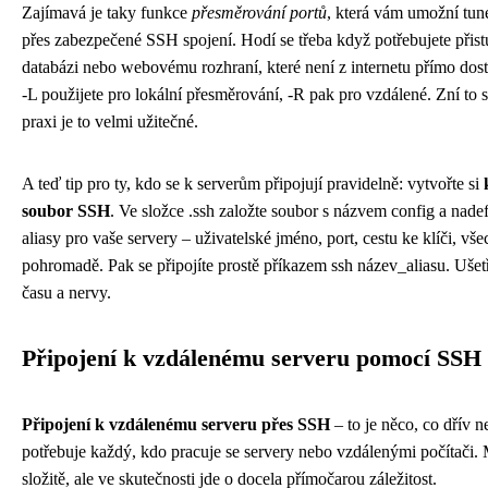
Zajímavá je taky funkce
přesměrování portů
, která vám umožní tun
přes zabezpečené SSH spojení. Hodí se třeba když potřebujete přis
databázi nebo webovému rozhraní, které není z internetu přímo dos
-L použijete pro lokální přesměrování, -R pak pro vzdálené. Zní to sl
praxi je to velmi užitečné.
A teď tip pro ty, kdo se k serverům připojují pravidelně: vytvořte si
soubor SSH
. Ve složce .ssh založte soubor s názvem config a nadef
aliasy pro vaše servery – uživatelské jméno, port, cestu ke klíči, v
pohromadě. Pak se připojíte prostě příkazem ssh název_aliasu. Ušetř
času a nervy.
Připojení k vzdálenému serveru pomocí SSH
Připojení k vzdálenému serveru přes SSH
– to je něco, co dřív n
potřebuje každý, kdo pracuje se servery nebo vzdálenými počítači.
složitě, ale ve skutečnosti jde o docela přímočarou záležitost.