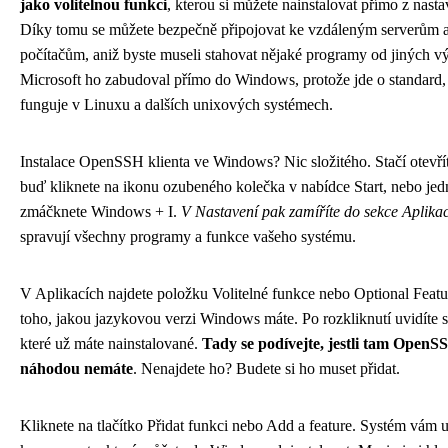
jako volitelnou funkci
, kterou si můžete nainstalovat přímo z nast
Díky tomu se můžete bezpečně připojovat ke vzdáleným serverům a
počítačům, aniž byste museli stahovat nějaké programy od jiných v
Microsoft ho zabudoval přímo do Windows, protože jde o standard, 
funguje v Linuxu a dalších unixových systémech.
Instalace OpenSSH klienta ve Windows? Nic složitého. Stačí otevří
buď kliknete na ikonu ozubeného kolečka v nabídce Start, nebo je
zmáčknete Windows + I.
V Nastavení pak zamíříte do sekce Aplika
spravují všechny programy a funkce vašeho systému.
V Aplikacích najdete položku Volitelné funkce nebo Optional Featu
toho, jakou jazykovou verzi Windows máte. Po rozkliknutí uvidíte 
které už máte nainstalované.
Tady se podívejte, jestli tam OpenS
náhodou nemáte
. Nenajdete ho? Budete si ho muset přidat.
Kliknete na tlačítko Přidat funkci nebo Add a feature. Systém vám