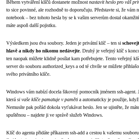
Během vytváření klíčů dostanete možnost
nastavit heslo pro váš pri
to sice povinné, ale rozhodně to doporučuju. Představte si, že vám
notebook – bez tohoto hesla by se k vašim serverům dostal okamžit
máte aspoň další pojistku.
Výsledkem jsou dva soubory. Jeden je privátní klíč – ten si
schovej
hlavě a nikdy ho nikomu nedávejte
. Druhý je veřejný klíč s kon
ten naopak můžete klidně posílat kam potřebujete. Tento veřejný klí
server do souboru authorized_keys a od té chvíle se můžete přihlaš
svého privátního klíče.
Windows vám nabízí docela šikovný pomocník jménem ssh-agent. Je
která
si vaše klíče pamatuje v paměti
a automaticky je použije, když 
Nemusíte pak pořád dokola vyťukávat heslo. Jen se ujistěte, že máte
spuštěnou – najdete ji ve správě služeb Windows.
Klíč do agenta přidáte příkazem ssh-add a cestou k vašemu souboru