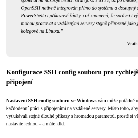
spoléhat na nástroje třetích stran jako PuTTY, až po dnešek,
OpenSSH nativně integrován přímo do systému a dostupný 
PowerShellu i příkazové řádky, což znamená, že správci i vý
mohou pracovat s vzdálenými servery stejně přirozeně jako j
kolegové na Linuxu.
Vrati
Konfigurace SSH config souboru pro rychlejš
připojení
Nastavení SSH config souboru ve Windows
vám může pořádně u
každodenní práci s připojeními na vzdálené servery. Místo toho, ab
vyťukávali stejné dlouhé příkazy s hromadou parametrů, prostě si 
nastavíte jednou – a máte klid.