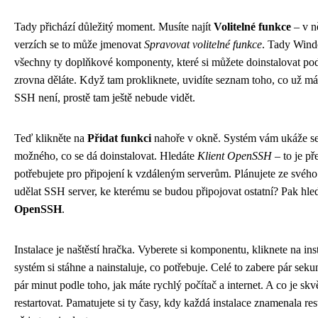
Tady přichází důležitý moment. Musíte najít
Volitelné funkce
– v n
verzích se to může jmenovat
Spravovat volitelné funkce
. Tady Win
všechny ty doplňkové komponenty, které si můžete doinstalovat pod
zrovna děláte. Když tam prokliknete, uvidíte seznam toho, co už m
SSH není, prostě tam ještě nebude vidět.
Teď klikněte na
Přidat funkci
nahoře v okně. Systém vám ukáže s
možného, co se dá doinstalovat. Hledáte
Klient OpenSSH
– to je př
potřebujete pro připojení k vzdáleným serverům. Plánujete ze svého
udělat SSH server, ke kterému se budou připojovat ostatní? Pak hle
OpenSSH
.
Instalace je naštěstí hračka. Vyberete si komponentu, kliknete na ins
systém si stáhne a nainstaluje, co potřebuje. Celé to zabere pár se
pár minut podle toho, jak máte rychlý počítač a internet. A co je sk
restartovat. Pamatujete si ty časy, kdy každá instalace znamenala res