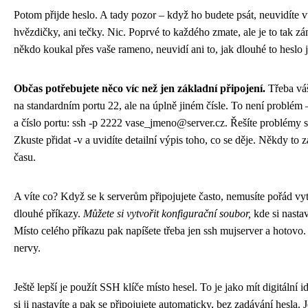
Potom přijde heslo. A tady pozor – když ho budete psát, neuvidíte v
hvězdičky, ani tečky. Nic. Poprvé to každého zmate, ale je to tak 
někdo koukal přes vaše rameno, neuvidí ani to, jak dlouhé to heslo j
Občas potřebujete něco víc než jen základní připojení.
Třeba váš
na standardním portu 22, ale na úplně jiném čísle. To není problém – 
a číslo portu: ssh -p 2222 vase_jmeno@server.cz. Řešíte problémy 
Zkuste přidat -v a uvidíte detailní výpis toho, co se děje. Někdy to 
času.
A víte co? Když se k serverům připojujete často, nemusíte pořád vy
dlouhé příkazy.
Můžete si vytvořit konfigurační soubor,
kde si nastav
Místo celého příkazu pak napíšete třeba jen ssh mujserver a hotovo. Š
nervy.
Ještě lepší je použít SSH klíče místo hesel. To je jako mít digitální i
si ji nastavíte a pak se připojujete automaticky, bez zadávání hesla. J