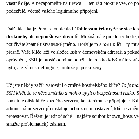
vlastně děje. A nezapomeňte na firewall – ten rád blokuje vše, co p
podezřelé, včetně vašeho legitimního připojení.
Další klasika je Permission denied.
Tohle vám řekne, že se sice k 
dostanete, ale nepouští vás dovnitř
. Možná máte překlep v hesle,
používáte špatné uživatelské jméno. Horší je to s SSH klíči – ty mus
přesně. Vaše klíče leží ve složce .ssh v domovském adresáři a poku
oprávnění, SSH je prostě odmítne použít. Je to jako když máte sprá
bytu, ale zámek nefunguje, protože je poškozený.
Už jste někdy zažili varování o změně hostitelského klíče?
To je mo
SSH křičí, že se něco změnilo a mohlo by jít o bezpečnostní riziko
. 
pamatuje otisk klíče každého serveru, ke kterému se připojujete. K
administrátor server přeinstaluje nebo změní nastavení, klíč se změ
protestovat. Řešení je jednoduché – najděte soubor known_hosts ve 
smažte problematický záznam.