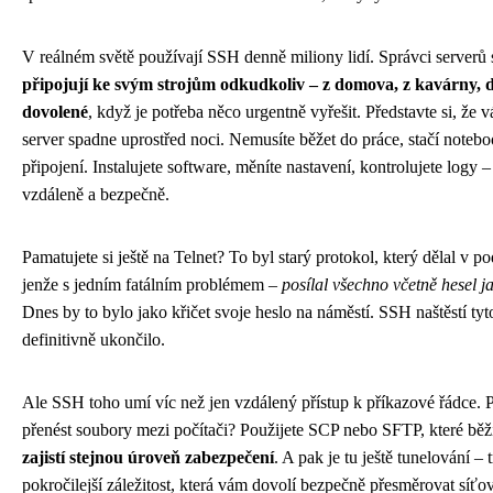
V reálném světě používají SSH denně miliony lidí. Správci serverů 
připojují ke svým strojům odkudkoliv – z domova, z kavárny, d
dovolené
, když je potřeba něco urgentně vyřešit. Představte si, že
server spadne uprostřed noci. Nemusíte běžet do práce, stačí note
připojení. Instalujete software, měníte nastavení, kontrolujete logy 
vzdáleně a bezpečně.
Pamatujete si ještě na Telnet? To byl starý protokol, který dělal v pod
jenže s jedním fatálním problémem –
posílal všechno včetně hesel ja
Dnes by to bylo jako křičet svoje heslo na náměstí. SSH naštěstí ty
definitivně ukončilo.
Ale SSH toho umí víc než jen vzdálený přístup k příkazové řádce. P
přenést soubory mezi počítači? Použijete SCP nebo SFTP, které běž
zajistí stejnou úroveň zabezpečení
. A pak je tu ještě tunelování – 
pokročilejší záležitost, která vám dovolí bezpečně přesměrovat síťo