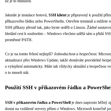
už je to minulost.
Jakmile je instalace hotová,
SSH klient
je připravený k použití přím
příkazového řádku nebo PowerShellu. Otevřete terminál a můžete r
SSH příkazy přesně tak, jako byste seděli u Linuxu. Žádné nastavo
hledání cest k souborům – Windows všechno udělá sám a přidá SS
proměnné PATH.
Co je na tomto řešení nejlepší?
Jednoduchost a bezpečnost
. Microso
aktualizace přes Windows Update, takže dostáváte pravidelné bezpe
a vylepšení automaticky. Máte tak vždycky aktuální a bezpečnou ver
o to museli stát.
Použití SSH v příkazovém řádku a PowerShel
SSH v příkazovém řádku a PowerShell
je dnes naprosto běžný zp
dostat na vzdálené servery přímo z Windows. Microsoft konečně poc