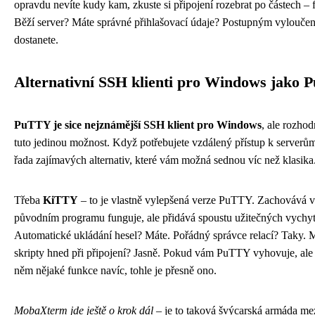
opravdu nevíte kudy kam, zkuste si připojení rozebrat po částech – 
Běží server? Máte správné přihlašovací údaje? Postupným vyloučen
dostanete.
Alternativní SSH klienti pro Windows jako
PuTTY je sice nejznámější SSH klient pro Windows
, ale rozho
tuto jedinou možnost. Když potřebujete vzdálený přístup k serverům,
řada zajímavých alternativ, které vám možná sednou víc než klasika
Třeba
KiTTY
– to je vlastně vylepšená verze PuTTY. Zachovává v
původním programu funguje, ale přidává spoustu užitečných vychy
Automatické ukládání hesel? Máte. Pořádný správce relací? Taky. M
skripty hned při připojení? Jasně. Pokud vám PuTTY vyhovuje, ale
něm nějaké funkce navíc, tohle je přesně ono.
MobaXterm jde ještě o krok dál
– je to taková švýcarská armáda me