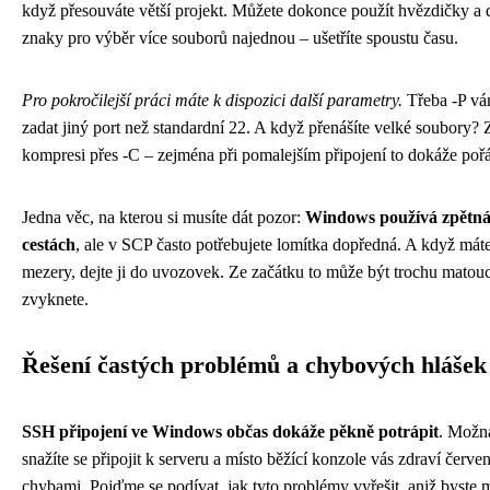
když přesouváte větší projekt. Můžete dokonce použít hvězdičky a d
znaky pro výběr více souborů najednou – ušetříte spoustu času.
Pro pokročilejší práci máte k dispozici další parametry.
Třeba -P v
zadat jiný port než standardní 22. A když přenášíte velké soubory?
kompresi přes -C – zejména při pomalejším připojení to dokáže pořá
Jedna věc, na kterou si musíte dát pozor:
Windows používá zpětná
cestách
, ale v SCP často potřebujete lomítka dopředná. A když máte
mezery, dejte ji do uvozovek. Ze začátku to může být trochu matoucí
zvyknete.
Řešení častých problémů a chybových hláše
SSH připojení ve Windows občas dokáže pěkně potrápit
. Možná
snažíte se připojit k serveru a místo běžící konzole vás zdraví červe
chybami. Pojďme se podívat, jak tyto problémy vyřešit, aniž byste m