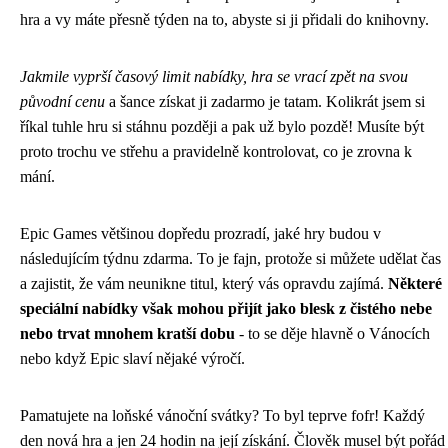
hra a vy máte přesně týden na to, abyste si ji přidali do knihovny.
Jakmile vyprší časový limit nabídky, hra se vrací zpět na svou
původní cenu
a šance získat ji zadarmo je tatam. Kolikrát jsem si
říkal tuhle hru si stáhnu později a pak už bylo pozdě! Musíte být
proto trochu ve střehu a pravidelně kontrolovat, co je zrovna k
mání.
Epic Games většinou dopředu prozradí, jaké hry budou v
následujícím týdnu zdarma. To je fajn, protože si můžete udělat čas
a zajistit, že vám neunikne titul, který vás opravdu zajímá.
Některé
speciální nabídky však mohou přijít jako blesk z čistého nebe
nebo trvat mnohem kratší dobu
- to se děje hlavně o Vánocích
nebo když Epic slaví nějaké výročí.
Pamatujete na loňské vánoční svátky? To byl teprve fofr! Každý
den nová hra a jen 24 hodin na její získání. Člověk musel být pořád