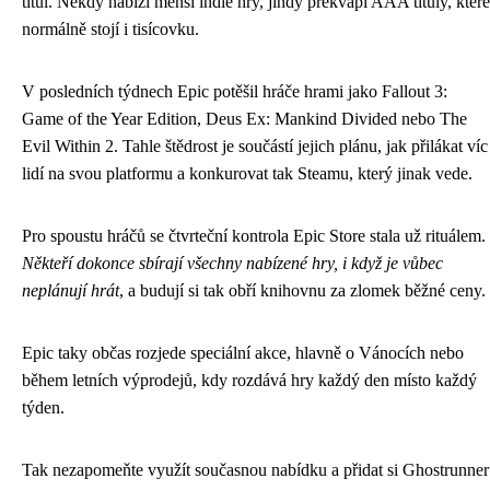
titul. Někdy nabízí menší indie hry, jindy překvapí AAA tituly, které
normálně stojí i tisícovku.
V posledních týdnech Epic potěšil hráče hrami jako Fallout 3:
Game of the Year Edition, Deus Ex: Mankind Divided nebo The
Evil Within 2. Tahle štědrost je součástí jejich plánu, jak přilákat víc
lidí na svou platformu a konkurovat tak Steamu, který jinak vede.
Pro spoustu hráčů se čtvrteční kontrola Epic Store stala už rituálem.
Někteří dokonce sbírají všechny nabízené hry, i když je vůbec
neplánují hrát
, a budují si tak obří knihovnu za zlomek běžné ceny.
Epic taky občas rozjede speciální akce, hlavně o Vánocích nebo
během letních výprodejů, kdy rozdává hry každý den místo každý
týden.
Tak nezapomeňte využít současnou nabídku a přidat si Ghostrunner