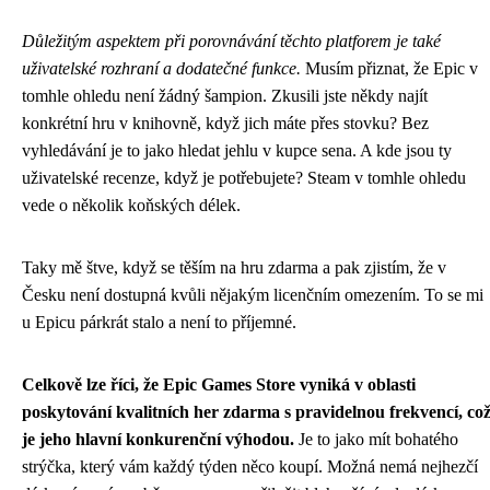
Důležitým aspektem při porovnávání těchto platforem je také
uživatelské rozhraní a dodatečné funkce.
Musím přiznat, že Epic v
tomhle ohledu není žádný šampion. Zkusili jste někdy najít
konkrétní hru v knihovně, když jich máte přes stovku? Bez
vyhledávání je to jako hledat jehlu v kupce sena. A kde jsou ty
uživatelské recenze, když je potřebujete? Steam v tomhle ohledu
vede o několik koňských délek.
Taky mě štve, když se těším na hru zdarma a pak zjistím, že v
Česku není dostupná kvůli nějakým licenčním omezením. To se mi
u Epicu párkrát stalo a není to příjemné.
Celkově lze říci, že Epic Games Store vyniká v oblasti
poskytování kvalitních her zdarma s pravidelnou frekvencí, co
je jeho hlavní konkurenční výhodou.
Je to jako mít bohatého
strýčka, který vám každý týden něco koupí. Možná nemá nejhezčí