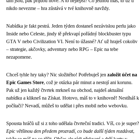
tam jsou, pak přijdou nové. A to nejlepší? Co jednou máš, to už ti
nikdo nevezme – hra zůstává v tvé knihovně navždy.
Nabídka je fakt pestrá. Jeden týden dostaneš nezávislou perlu jako
Inside nebo Celeste, jindy tě překvapí pořádný blockbuster typu
GTA V nebo Civilization VI. Není to úžasné? Ať už hraješ cokoliv
– strategie, akčovky, adventury nebo RPG – Epic na tebe
nezapomene.
Chceš tyhle hry taky? Nic složitého! Potřebuješ jen
založit účet na
Epic Games Store
, což je otázka pár minut a nestojí ani korunu.
Pak už jen každý čtvrtek mrkneš na obchod, najdeš aktuální
nabídku a klikneš na Získat. Hotovo, máš to v knihovně! Nestíháš k
počítači? Nevadí, můžeš to udělat i přes mobil nebo webovku.
Spousta hráčů už si z toho udělala čtvrteční tradici. Víš, co je super?
Epic většinou den předem prozradí, co bude další týden rozdávat
,
takže se máš na co těšit. Občas ale rádi překvapí a drží karty v