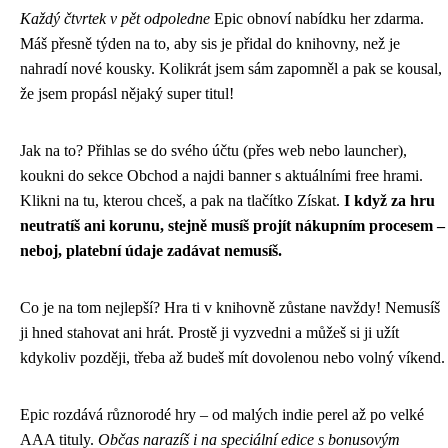
Každý čtvrtek v pět odpoledne
Epic obnoví nabídku her zdarma.
Máš přesně týden na to, aby sis je přidal do knihovny, než je
nahradí nové kousky. Kolikrát jsem sám zapomněl a pak se kousal,
že jsem propásl nějaký super titul!
Jak na to? Přihlas se do svého účtu (přes web nebo launcher),
koukni do sekce Obchod a najdi banner s aktuálními free hrami.
Klikni na tu, kterou chceš, a pak na tlačítko Získat.
I když za hru
neutratíš ani korunu, stejně musíš projít nákupním procesem –
neboj, platební údaje zadávat nemusíš.
Co je na tom nejlepší? Hra ti v knihovně zůstane navždy! Nemusíš
ji hned stahovat ani hrát. Prostě ji vyzvedni a můžeš si ji užít
kdykoliv později, třeba až budeš mít dovolenou nebo volný víkend.
Epic rozdává různorodé hry – od malých indie perel až po velké
AAA tituly.
Občas narazíš i na speciální edice s bonusovým