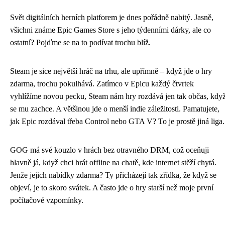
Svět digitálních herních platforem je dnes pořádně nabitý. Jasně,
všichni známe Epic Games Store s jeho týdenními dárky, ale co
ostatní? Pojďme se na to podívat trochu blíž.
Steam je sice největší hráč na trhu, ale upřímně – když jde o hry
zdarma, trochu pokulhává. Zatímco v Epicu každý čtvrtek
vyhlížíme novou pecku, Steam nám hry rozdává jen tak občas, kdy
se mu zachce. A většinou jde o menší indie záležitosti. Pamatujete,
jak Epic rozdával třeba Control nebo GTA V? To je prostě jiná liga.
GOG má své kouzlo v hrách bez otravného DRM, což oceňuji
hlavně já, když chci hrát offline na chatě, kde internet stěží chytá.
Jenže jejich nabídky zdarma? Ty přicházejí tak zřídka, že když se
objeví, je to skoro svátek. A často jde o hry starší než moje první
počítačové vzpomínky.