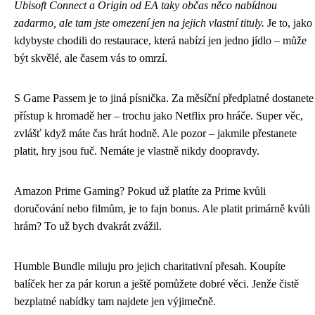
Ubisoft Connect a Origin od EA taky občas něco nabídnou
zadarmo, ale tam jste omezení jen na jejich vlastní tituly.
Je to, jako
kdybyste chodili do restaurace, která nabízí jen jedno jídlo – může
být skvělé, ale časem vás to omrzí.
S Game Passem je to jiná písnička. Za měsíční předplatné dostanete
přístup k hromadě her – trochu jako Netflix pro hráče. Super věc,
zvlášť když máte čas hrát hodně. Ale pozor – jakmile přestanete
platit, hry jsou fuč. Nemáte je vlastně nikdy doopravdy.
Amazon Prime Gaming? Pokud už platíte za Prime kvůli
doručování nebo filmům, je to fajn bonus. Ale platit primárně kvůli
hrám? To už bych dvakrát zvážil.
Humble Bundle miluju pro jejich charitativní přesah. Koupíte
balíček her za pár korun a ještě pomůžete dobré věci. Jenže čistě
bezplatné nabídky tam najdete jen výjimečně.