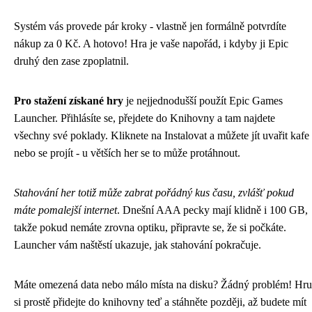
Systém vás provede pár kroky - vlastně jen formálně potvrdíte
nákup za 0 Kč. A hotovo! Hra je vaše napořád, i kdyby ji Epic
druhý den zase zpoplatnil.
Pro stažení získané hry
je nejjednodušší použít Epic Games
Launcher. Přihlásíte se, přejdete do Knihovny a tam najdete
všechny své poklady. Kliknete na Instalovat a můžete jít uvařit kafe
nebo se projít - u větších her se to může protáhnout.
Stahování her totiž může zabrat pořádný kus času, zvlášť pokud
máte pomalejší internet
. Dnešní AAA pecky mají klidně i 100 GB,
takže pokud nemáte zrovna optiku, připravte se, že si počkáte.
Launcher vám naštěstí ukazuje, jak stahování pokračuje.
Máte omezená data nebo málo místa na disku? Žádný problém! Hru
si prostě přidejte do knihovny teď a stáhněte později, až budete mít