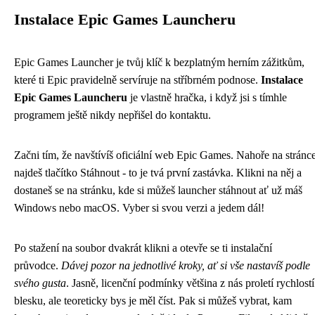
Instalace Epic Games Launcheru
Epic Games Launcher je tvůj klíč k bezplatným herním zážitkům,
které ti Epic pravidelně servíruje na stříbrném podnose.
Instalace
Epic Games Launcheru
je vlastně hračka, i když jsi s tímhle
programem ještě nikdy nepřišel do kontaktu.
Začni tím, že navštívíš oficiální web Epic Games. Nahoře na stránc
najdeš tlačítko Stáhnout - to je tvá první zastávka. Klikni na něj a
dostaneš se na stránku, kde si můžeš launcher stáhnout ať už máš
Windows nebo macOS. Vyber si svou verzi a jedem dál!
Po stažení na soubor dvakrát klikni a otevře se ti instalační
průvodce.
Dávej pozor na jednotlivé kroky, ať si vše nastavíš podle
svého gusta
. Jasně, licenční podmínky většina z nás proletí rychlostí
blesku, ale teoreticky bys je měl číst. Pak si můžeš vybrat, kam