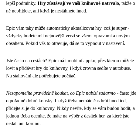
lepší podmínky.
Hry zůstávají ve vaší knihovně natrvalo
, takže o
ně nepřijdete, ani když je nestáhnete hned.
Epic vám taky může automaticky aktualizovat hry, což je super -
vždycky budete mít nejnovější verzi se všemi opravami a novým
obsahem. Pokud vás to otravuje, dá se to vypnout v nastavení.
Jste často na cestách? Epic má i mobilní appku, přes kterou můžete
lovit a přidávat hry do knihovny, i když zrovna sedíte v autobuse.
Na stahování ale potřebujete počítač.
Nezapomeňte pravidelně koukat, co Epic nabízí zadarmo
- často jd
o pořádně dobré kousky. I když třeba nemáte čas hrát hned teď,
přidejte si je do knihovny. Nikdy nevíte, kdy se vám budou hodit, a
jednou třeba oceníte, že máte na výběr z desítek her, za které jste
nedali ani korunu.