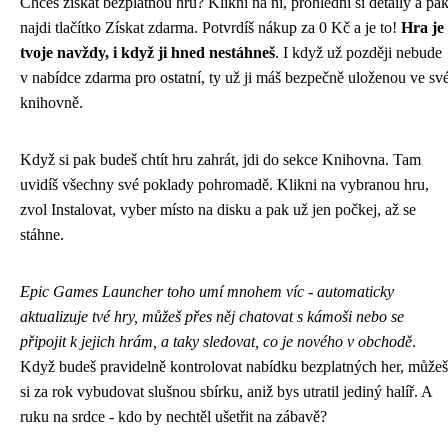
Chceš získat bezplatnou hru? Klikni na ni, prohlédni si detaily a pa
najdi tlačítko Získat zdarma. Potvrdíš nákup za 0 Kč a je to!
Hra je
tvoje navždy, i když ji hned nestáhneš
. I když už později nebude
v nabídce zdarma pro ostatní, ty už ji máš bezpečně uloženou ve sv
knihovně.
Když si pak budeš chtít hru zahrát, jdi do sekce Knihovna. Tam
uvidíš všechny své poklady pohromadě. Klikni na vybranou hru,
zvol Instalovat, vyber místo na disku a pak už jen počkej, až se
stáhne.
Epic Games Launcher toho umí mnohem víc - automaticky
aktualizuje tvé hry, můžeš přes něj chatovat s kámoši nebo se
připojit k jejich hrám, a taky sledovat, co je nového v obchodě
.
Když budeš pravidelně kontrolovat nabídku bezplatných her, můžeš
si za rok vybudovat slušnou sbírku, aniž bys utratil jediný halíř. A
ruku na srdce - kdo by nechtěl ušetřit na zábavě?