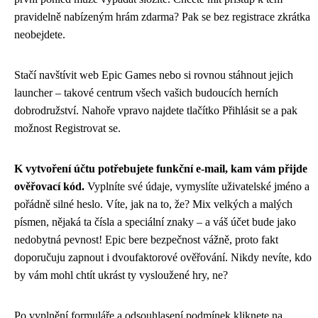
pravidelně nabízeným hrám zdarma? Pak se bez registrace zkrátka
neobejdete.
Stačí navštívit web Epic Games nebo si rovnou stáhnout jejich
launcher – takové centrum všech vašich budoucích herních
dobrodružství. Nahoře vpravo najdete tlačítko Přihlásit se a pak
možnost Registrovat se.
K vytvoření účtu potřebujete funkční e-mail, kam vám přijde
ověřovací kód.
Vyplníte své údaje, vymyslíte uživatelské jméno a
pořádně silné heslo. Víte, jak na to, že? Mix velkých a malých
písmen, nějaká ta čísla a speciální znaky – a váš účet bude jako
nedobytná pevnost! Epic bere bezpečnost vážně, proto fakt
doporučuju zapnout i dvoufaktorové ověřování. Nikdy nevíte, kdo
by vám mohl chtít ukrást ty vysloužené hry, ne?
Po vyplnění formuláře a odsouhlasení podmínek kliknete na