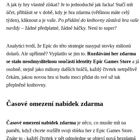
A jak ty hry vlastně získat? Je to jednoduché jak facka! Stačí mít
účet, přihlásit se v době, kdy je hra zdarma (většinou máte celý
týden), kliknout a je vaše.
Po přidání do knihovny zůstává hra vaše
navždy
– žádné předplatné, žádné háčky. Není to super?
Analytici tvrdí, že Epic do této strategie nasypal stovky milionů
dolarů. Ale upřímně? Vyplatilo se jim to.
Rozdávání her zdarma
se stalo neodmyslitelnou součástí identity Epic Games Store
a já
osobně, stejně jako miliony dalších hráčů, každý čtvrtek netrpělivě
čekám, jakou novou hru si budu moci přidat do své už tak
přeplněné knihovny.
Časové omezení nabídek zdarma
Časové omezení nabídek zdarma
je něco, co musíte mít na
paměti, když chcete rozšířit svoji sbírku her z Epic Games Store.
Znáte to - každý čtvrtek v pět odpoledne se objeví nová bezplatná