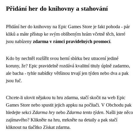
Přidání her do knihovny a stahování
Přidání her do knihovny na Epic Games Store je fakt pohoda - pár
kliků a máte přístup ke svým oblíbeným hrám včetně těch, které
jsou nabízeny
zdarma v rámci pravidelných promocí
.
Kdo by nechtěl rozšířit svou herní sbírku bez utracení jediné
koruny, že? Epic pravidelně rozdává kvalitní tituly úplně zadarmo,
ale bacha - tyhle nabídky většinou trvají jen týden nebo dva a pak
jsou fuč.
Chcete-li ulovit nějakou tu hru zdarma, stačí skočit na web Epic
Games Store nebo spustit jejich appku na počítači. V Obchodu pak
hledejte sekci
Zdarma hry
nebo
Zdarma tento týden
. Našli jste něco
zajímavého? Klikněte na hru, mrkněte na detaily a pak stačí
kliknout na tlačítko Získat zdarma.