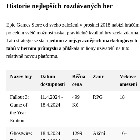
Historie nejlepších rozdávaných her
Epic Games Store od svého založení v prosinci 2018 nabízí hráčům
po celém světě možnost získat pravidelně kvalitní hry zcela zdarma.
Tato strategie se stala
jedním z nejvýraznějších marketingových
tahů v herním průmyslu
a přilákala miliony uživatelů na tuto
relativně novou platformu.
Název hry
Datum
Běžná
Žánr
Věkové
dostupnosti
cena
omezení
Fallout 3:
11.4.2024 -
499
RPG
18+
Game of
18.4.2024
Kč
the Year
Edition
Ghostwire:
18.4.2024 -
1299
Akční
16+