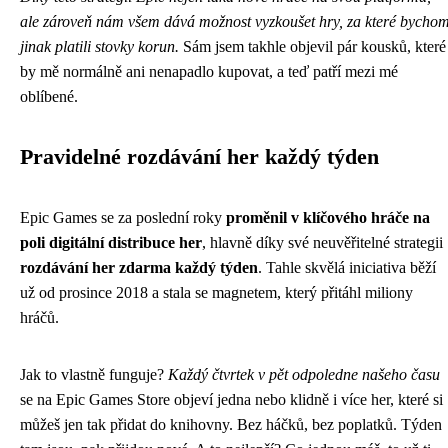
ale zároveň nám všem dává možnost vyzkoušet hry, za které bycho
jinak platili stovky korun.
Sám jsem takhle objevil pár kousků, které
by mě normálně ani nenapadlo kupovat, a teď patří mezi mé
oblíbené.
Pravidelné rozdávání her každý týden
Epic Games se za poslední roky
proměnil v klíčového hráče na
poli digitální distribuce her
, hlavně díky své neuvěřitelné strategii
rozdávání her zdarma každý týden
. Tahle skvělá iniciativa běží
už od prosince 2018 a stala se magnetem, který přitáhl miliony
hráčů.
Jak to vlastně funguje?
Každý čtvrtek v pět odpoledne našeho času
se na Epic Games Store objeví jedna nebo klidně i více her, které si
můžeš jen tak přidat do knihovny. Bez háčků, bez poplatků. Týden