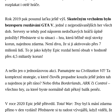
rozplakat i otrlé hráče.
Rok 2019 pak posunul laťku ještě výš.
Skutečným vrcholem bylo
bezesporu rozdávání GTA V
, jedné z nejprodávanějších her všec
dob. Servery se tehdy pod náporem nedočkavých hráčů úplně
položily! Představte si tu situaci – hra, která běžně stojí stovky
korun, najednou zdarma. Není divu, že si ji aktivovalo přes 7
milionů lidí. To je jako kdyby Epic rozdal herní obsah v hodnotě
přes 4,5 miliardy korun!
A nešlo jen o jednorázovou akci. Pamatujete na
Civilization VI
? Ta
komplexní strategie, u které člověk propadne kouzlu ještě jeden tah
a najednou je pět ráno? Nebo třeba
Borderlands
,
ARK
či
Control
–
všechno hry, za které byste normálně dali pěkný balík peněz.
V roce 2020 Epic ještě přitvrdil.
Total War: Troy
byl k mání zdarma
přímo v den vydání! Představte si tu radost vývojářů, když viděli, ž