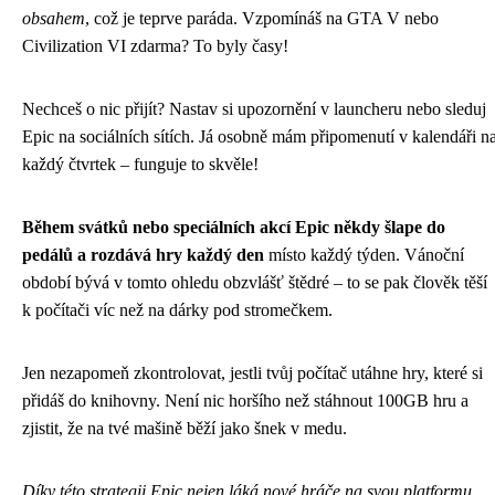
obsahem
, což je teprve paráda. Vzpomínáš na GTA V nebo
Civilization VI zdarma? To byly časy!
Nechceš o nic přijít? Nastav si upozornění v launcheru nebo sleduj
Epic na sociálních sítích. Já osobně mám připomenutí v kalendáři n
každý čtvrtek – funguje to skvěle!
Během svátků nebo speciálních akcí Epic někdy šlape do
pedálů a rozdává hry každý den
místo každý týden. Vánoční
období bývá v tomto ohledu obzvlášť štědré – to se pak člověk těší
k počítači víc než na dárky pod stromečkem.
Jen nezapomeň zkontrolovat, jestli tvůj počítač utáhne hry, které si
přidáš do knihovny. Není nic horšího než stáhnout 100GB hru a
zjistit, že na tvé mašině běží jako šnek v medu.
Díky této strategii Epic nejen láká nové hráče na svou platformu,