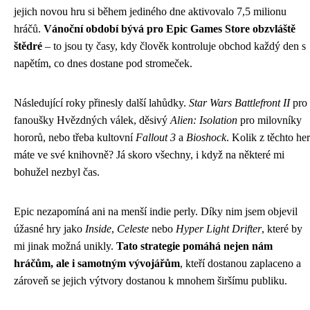
jejich novou hru si během jediného dne aktivovalo 7,5 milionu
hráčů.
Vánoční období bývá pro Epic Games Store obzvláště
štědré
– to jsou ty časy, kdy člověk kontroluje obchod každý den s
napětím, co dnes dostane pod stromeček.
Následující roky přinesly další lahůdky.
Star Wars Battlefront II
pro
fanoušky Hvězdných válek, děsivý
Alien: Isolation
pro milovníky
hororů, nebo třeba kultovní
Fallout 3
a
Bioshock
. Kolik z těchto her
máte ve své knihovně? Já skoro všechny, i když na některé mi
bohužel nezbyl čas.
Epic nezapomíná ani na menší indie perly. Díky nim jsem objevil
úžasné hry jako
Inside
,
Celeste
nebo
Hyper Light Drifter
, které by
mi jinak možná unikly.
Tato strategie pomáhá nejen nám
hráčům, ale i samotným vývojářům
, kteří dostanou zaplaceno a
zároveň se jejich výtvory dostanou k mnohem širšímu publiku.