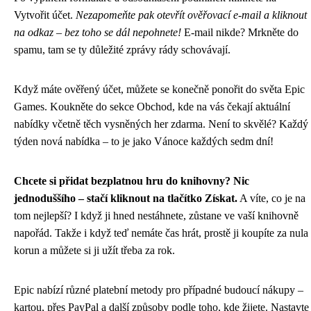
Vytvořit účet.
Nezapomeňte pak otevřít ověřovací e-mail a kliknout
na odkaz – bez toho se dál nepohnete!
E-mail nikde? Mrkněte do
spamu, tam se ty důležité zprávy rády schovávají.
Když máte ověřený účet, můžete se konečně ponořit do světa Epic
Games. Koukněte do sekce Obchod, kde na vás čekají aktuální
nabídky včetně těch vysněných her zdarma. Není to skvělé? Každý
týden nová nabídka – to je jako Vánoce každých sedm dní!
Chcete si přidat bezplatnou hru do knihovny? Nic
jednoduššího – stačí kliknout na tlačítko Získat.
A víte, co je na
tom nejlepší? I když ji hned nestáhnete, zůstane ve vaší knihovně
napořád. Takže i když teď nemáte čas hrát, prostě ji koupíte za nula
korun a můžete si ji užít třeba za rok.
Epic nabízí různé platební metody pro případné budoucí nákupy –
kartou, přes PayPal a další způsoby podle toho, kde žijete. Nastavte