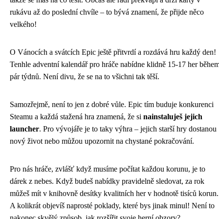
rukávu až do poslední chvíle – to bývá znamení, že přijde něco
velkého!
O Vánocích a svátcích Epic ještě přitvrdí a rozdává hru každý den!
Tenhle adventní kalendář pro hráče nabídne klidně 15-17 her běhe
pár týdnů. Není divu, že se na to všichni tak těší.
Samozřejmě, není to jen z dobré vůle. Epic tím buduje konkurenci
Steamu a každá stažená hra znamená, že si
nainstaluješ jejich
launcher
. Pro vývojáře je to taky výhra – jejich starší hry dostanou
nový život nebo můžou upozornit na chystané pokračování.
Pro nás hráče, zvlášť když musíme počítat každou korunu, je to
dárek z nebes. Když budeš nabídky pravidelně sledovat, za rok
můžeš mít v knihovně desítky kvalitních her v hodnotě tisíců korun.
A kolikrát objevíš naprosté poklady, které bys jinak minul! Není to
nakonec skvělý způsob, jak rozšířit svoje herní obzory?