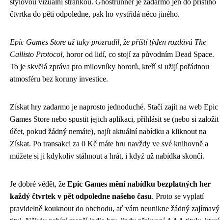
stylovou vizuální stránkou. Ghostrunner je zadarmo jen do příštího
čtvrtka do pěti odpoledne, pak ho vystřídá něco jiného.
Epic Games Store už taky prozradil, že příští týden rozdává The
Callisto Protocol
, horor od lidí, co stojí za původním Dead Space.
To je skvělá zpráva pro milovníky hororů, kteří si užijí pořádnou
atmosféru bez koruny investice.
Získat hry zadarmo je naprosto jednoduché. Stačí zajít na web Epic
Games Store nebo spustit jejich aplikaci, přihlásit se (nebo si založit
účet, pokud žádný nemáte), najít aktuální nabídku a kliknout na
Získat. Po transakci za 0 Kč máte hru navždy ve své knihovně a
můžete si ji kdykoliv stáhnout a hrát, i když už nabídka skončí.
Je dobré vědět, že
Epic Games mění nabídku bezplatných her
každý čtvrtek v pět odpoledne našeho času
. Proto se vyplatí
pravidelně kouknout do obchodu, ať vám neunikne žádný zajímavý