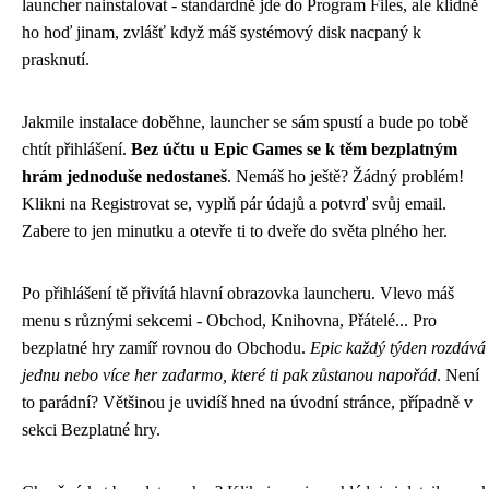
launcher nainstalovat - standardně jde do Program Files, ale klidně
ho hoď jinam, zvlášť když máš systémový disk nacpaný k
prasknutí.
Jakmile instalace doběhne, launcher se sám spustí a bude po tobě
chtít přihlášení.
Bez účtu u Epic Games se k těm bezplatným
hrám jednoduše nedostaneš
. Nemáš ho ještě? Žádný problém!
Klikni na Registrovat se, vyplň pár údajů a potvrď svůj email.
Zabere to jen minutku a otevře ti to dveře do světa plného her.
Po přihlášení tě přivítá hlavní obrazovka launcheru. Vlevo máš
menu s různými sekcemi - Obchod, Knihovna, Přátelé... Pro
bezplatné hry zamíř rovnou do Obchodu.
Epic každý týden rozdává
jednu nebo více her zadarmo, které ti pak zůstanou napořád
. Není
to parádní? Většinou je uvidíš hned na úvodní stránce, případně v
sekci Bezplatné hry.