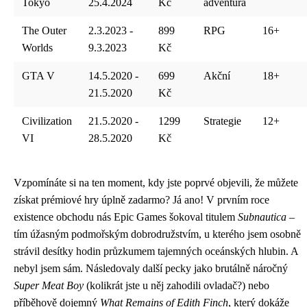
Tokyo
25.4.2024
Kč
adventura
The Outer
2.3.2023 -
899
RPG
16+
Worlds
9.3.2023
Kč
GTA V
14.5.2020 -
699
Akční
18+
21.5.2020
Kč
Civilization
21.5.2020 -
1299
Strategie
12+
VI
28.5.2020
Kč
Vzpomínáte si na ten moment, kdy jste poprvé objevili, že můžete
získat prémiové hry úplně zadarmo? Já ano! V prvním roce
existence obchodu nás Epic Games šokoval titulem
Subnautica
–
tím úžasným podmořským dobrodružstvím, u kterého jsem osobně
strávil desítky hodin průzkumem tajemných oceánských hlubin. A
nebyl jsem sám. Následovaly další pecky jako brutálně náročný
Super Meat Boy
(kolikrát jste u něj zahodili ovladač?) nebo
příběhově dojemný
What Remains of Edith Finch
, který dokáže