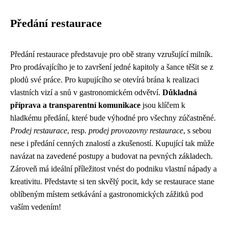
Předání restaurace
Předání restaurace představuje pro obě strany vzrušující milník.
Pro prodávajícího je to završení jedné kapitoly a šance těšit se z
plodů své práce. Pro kupujícího se otevírá brána k realizaci
vlastních vizí a snů v gastronomickém odvětví.
Důkladná
příprava a transparentní komunikace
jsou klíčem k
hladkému předání, které bude výhodné pro všechny zúčastněné.
Prodej restaurace
, resp.
prodej provozovny restaurace
, s sebou
nese i předání cenných znalostí a zkušeností. Kupující tak může
navázat na zavedené postupy a budovat na pevných základech.
Zároveň má ideální příležitost vnést do podniku vlastní nápady a
kreativitu. Představte si ten skvělý pocit, kdy se restaurace stane
oblíbeným místem setkávání a gastronomických zážitků pod
vaším vedením!