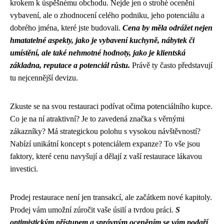
krokem k úspěšnému obchodu. Nejde jen o strohé ocenění
vybavení, ale o zhodnocení celého podniku, jeho potenciálu a
dobrého jména, které jste budovali.
Cena by měla odrážet nejen
hmatatelné aspekty, jako je vybavení kuchyně, nábytek či
umístění, ale také nehmotné hodnoty, jako je klientská
základna, reputace a potenciál růstu.
Právě ty často představují
tu nejcennější devizu.
Zkuste se na svou restauraci podívat očima potenciálního kupce.
Co je na ní atraktivní? Je to zavedená značka s věrnými
zákazníky? Má strategickou polohu s vysokou návštěvností?
Nabízí unikátní koncept s potenciálem expanze? To vše jsou
faktory, které cenu navyšují a dělají z vaší restaurace lákavou
investici.
Prodej restaurace není jen transakcí, ale začátkem nové kapitoly.
Prodej vám umožní zúročit vaše úsilí a tvrdou práci.
S
optimistickým přístupem a správným oceněním se vám podaří