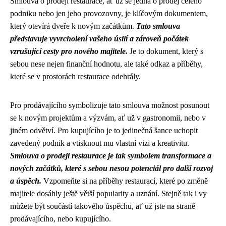
Smlouva o prodeji restaurace, ať už se jedná o prodej celého
podniku nebo jen jeho provozovny, je klíčovým dokumentem,
který otevírá dveře k novým začátkům.
Tato smlouva
představuje vyvrcholení vašeho úsilí a zároveň počátek
vzrušující cesty pro nového majitele.
Je to dokument, který s
sebou nese nejen finanční hodnotu, ale také odkaz a příběhy,
které se v prostorách restaurace odehrály.
Pro prodávajícího symbolizuje tato smlouva možnost posunout
se k novým projektům a výzvám, ať už v gastronomii, nebo v
jiném odvětví. Pro kupujícího je to jedinečná šance uchopit
zavedený podnik a vtisknout mu vlastní vizi a kreativitu.
Smlouva o prodeji restaurace je tak symbolem transformace a
nových začátků, které s sebou nesou potenciál pro další rozvoj
a úspěch.
Vzpomeňte si na příběhy restaurací, které po změně
majitele dosáhly ještě větší popularity a uznání. Stejně tak i vy
můžete být součástí takového úspěchu, ať už jste na straně
prodávajícího, nebo kupujícího.