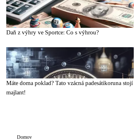
Daň z výhry ve Sportce: Co s výhrou?
Máte doma poklad? Tato vzácná padesátikoruna stojí
majlant!
Domov