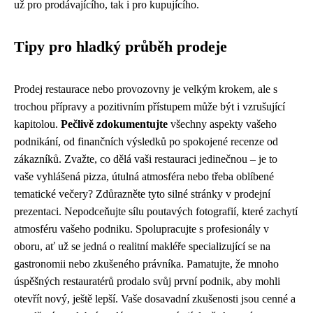
už pro prodávajícího, tak i pro kupujícího.
Tipy pro hladký průběh prodeje
Prodej restaurace nebo provozovny je velkým krokem, ale s
trochou přípravy a pozitivním přístupem může být i vzrušující
kapitolou.
Pečlivě zdokumentujte
všechny aspekty vašeho
podnikání, od finančních výsledků po spokojené recenze od
zákazníků. Zvažte, co dělá vaši restauraci jedinečnou – je to
vaše vyhlášená pizza, útulná atmosféra nebo třeba oblíbené
tematické večery? Zdůrazněte tyto silné stránky v prodejní
prezentaci. Nepodceňujte sílu poutavých fotografií, které zachytí
atmosféru vašeho podniku. Spolupracujte s profesionály v
oboru, ať už se jedná o realitní makléře specializující se na
gastronomii nebo zkušeného právníka. Pamatujte, že mnoho
úspěšných restauratérů prodalo svůj první podnik, aby mohli
otevřít nový, ještě lepší. Vaše dosavadní zkušenosti jsou cenné a