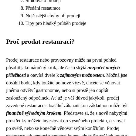
Smlouva o prodeji
Předání restaurace
Nejčastější chyby při prodeji
Tipy pro hladký průběh prodeje
Proč prodat restauraci?
Prodej restaurace nebo provozovny může na první pohled
působit jako náročný krok, ale často skýtá
nezpočet nových
příležitostí
a otevírá dveře k
zajímavým možnostem
. Možná jste
dosáhli bodu, kdy toužíte po nové výzvě, chcete se věnovat
jinému odvětví gastronomie, nebo si prostě jen dopřát
zasloužený odpočinek. Ať už je váš důvod jakýkoli, prodej
zavedené restaurace s loajální zákaznickou základnou může být
finančně výhodným krokem
. Představte si, že s nově nabytými
prostředky můžete investovat do vysněného projektu, cestovat
po světě, nebo se konečně věnovat svým koníčkům. Prodej
restaurace tak nemusí znamenat konec, ale spíše začátek nové a