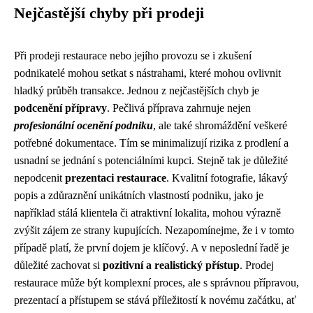
Nejčastější chyby při prodeji
Při prodeji restaurace nebo jejího provozu se i zkušení
podnikatelé mohou setkat s nástrahami, které mohou ovlivnit
hladký průběh transakce. Jednou z nejčastějších chyb je
podcenění přípravy
. Pečlivá příprava zahrnuje nejen
profesionální ocenění podniku
, ale také shromáždění veškeré
potřebné dokumentace. Tím se minimalizují rizika z prodlení a
usnadní se jednání s potenciálními kupci. Stejně tak je důležité
nepodcenit
prezentaci restaurace
. Kvalitní fotografie, lákavý
popis a zdůraznění unikátních vlastností podniku, jako je
například stálá klientela či atraktivní lokalita, mohou výrazně
zvýšit zájem ze strany kupujících. Nezapomínejme, že i v tomto
případě platí, že první dojem je klíčový. A v neposlední řadě je
důležité zachovat si
pozitivní a realistický přístup
. Prodej
restaurace může být komplexní proces, ale s správnou přípravou,
prezentací a přístupem se stává příležitostí k novému začátku, ať