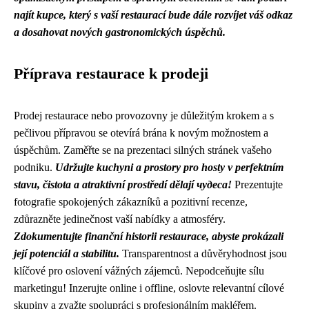
najít kupce, který s vaší restaurací bude dále rozvíjet váš odkaz
a dosahovat nových gastronomických úspěchů.
Příprava restaurace k prodeji
Prodej restaurace nebo provozovny je důležitým krokem a s
pečlivou přípravou se otevírá brána k novým možnostem a
úspěchům. Zaměřte se na prezentaci silných stránek vašeho
podniku.
Udržujte kuchyni a prostory pro hosty v perfektním
stavu, čistota a atraktivní prostředí dělají чудеса!
Prezentujte
fotografie spokojených zákazníků a pozitivní recenze,
zdůrazněte jedinečnost vaší nabídky a atmosféry.
Zdokumentujte finanční historii restaurace, abyste prokázali
její potenciál a stabilitu.
Transparentnost a důvěryhodnost jsou
klíčové pro oslovení vážných zájemců. Nepodceňujte sílu
marketingu! Inzerujte online i offline, oslovte relevantní cílové
skupiny a zvažte spolupráci s profesionálním makléřem.