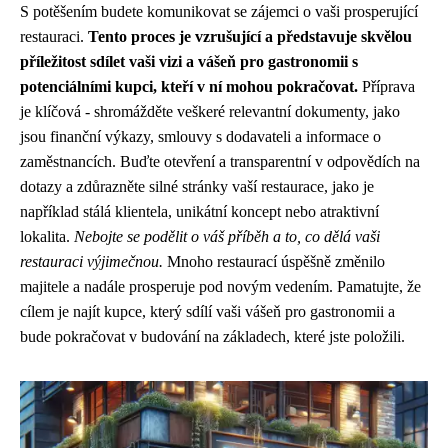
S potěšením budete komunikovat se zájemci o vaši prosperující
restauraci.
Tento proces je vzrušující a představuje skvělou
příležitost sdílet vaši vizi a vášeň pro gastronomii s
potenciálními kupci, kteří v ní mohou pokračovat.
Příprava
je klíčová - shromážděte veškeré relevantní dokumenty, jako
jsou finanční výkazy, smlouvy s dodavateli a informace o
zaměstnancích. Buďte otevření a transparentní v odpovědích na
dotazy a zdůrazněte silné stránky vaší restaurace, jako je
například stálá klientela, unikátní koncept nebo atraktivní
lokalita.
Nebojte se podělit o váš příběh a to, co dělá vaši
restauraci výjimečnou.
Mnoho restaurací úspěšně změnilo
majitele a nadále prosperuje pod novým vedením. Pamatujte, že
cílem je najít kupce, který sdílí vaši vášeň pro gastronomii a
bude pokračovat v budování na základech, které jste položili.