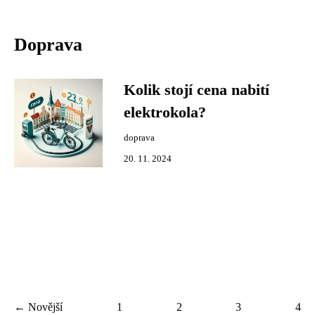
Doprava
Kolik stojí cena nabití
elektrokola?
doprava
20. 11. 2024
← Novější
1
2
3
4