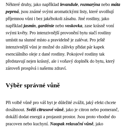
Některé druhy, jako například
levandule
,
rozmarýna
nebo
máta
peprná
, jsou známé svými aromatickými listy, které uvolňují
příjemnou vůni i bez jakéhokoli zásahu. Jiné rostliny, jako
například
jasmín
,
gardénie
nebo
voskovka
, zase krásně voní
svými květy. Pro intenzivnější provonění bytu stačí rostliny
umístit na slunné místo a pravidelně je zalévat. Pro ještě
intenzivnější vůni je možné do zálivky přidat pár kapek
esenciálního oleje z dané rostliny. Pokojové rostliny tak
představují nejen krásný, ale i voňavý doplněk do bytu, který
zároveň prospívá i našemu zdraví.
Výběr správné vůně
Při volbě vůně pro váš byt je důležité zvážit, jaký efekt chcete
dosáhnout.
Svěží citrusové vůně
, jako je citron nebo pomeranč,
dokáží dodat energii a projasnit prostor. Jsou proto vhodné do
pracoven nebo kuchyní.
Naopak relaxační vůně
, jako