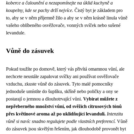
koberce a čalounění a nezapomínejte na úklid kuchyně a
koupelny, kde se pachy drží nejvíce.
Čistý byt je základem pro
to, aby se v něm příjemně žilo a aby se v něm krásně linula vůně
vašeho oblíbeného osvěžovače, vonných svíček nebo sušené
levandule.
Vůně do zásuvek
Pokud toužíte po domově, který vás přivítá omamnou vůní, ale
nechcete neustále zapalovat svíčky ani používat osvěžovače
vzduchu, zkuste vůně do zásuvek. Tyto malé pomocníky
jednoduše umístíte do šuplíku, skříně nebo poličky a ony se
postarají o jemnou a dlouhotrvající vůni.
Vybírat můžete z
nepřeberného množství vůní, od svěžích citrusových tónů
přes květinové aroma až po uklidňující levanduli.
Intenzitu
vůně si navíc snadno regulujete podle vlastních preferencí.
Vůně
do zásuvek jsou skvělým řešením, jak dlouhodobě provonět byt