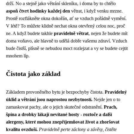
drží. No a stejně jako větrání skleníku, i doma by to chtělo
aspoň čtvrt hodinky každej den
větrat, i když venku mrzne.
Prostě rozflákněte okna dokořán, ať se vzduch pořádně vymění.
V létě? To můžete klidně nechat okna otevřený celou noc, proč
ne. A když budete takhle
pravidelně větrat
, nejen že budete mít
doma voňavo, ale hlavně to udělá dobře vašemu zdraví. Vzduch
bude čistší, plísně se nebudou moct rozlejzat a vy se budete cejtit
mnohem líp.
Čistota jako základ
Základem provoněného bytu je bezpochyby čistota.
Pravidelný
úklid a větrání jsou naprostou nezbytností.
Nejde jen o to
zamaskovat pachy, ale o jejich skutečné odstranění.
Prach,
špína a drobky lákají nevítané hosty - roztoče a další
alergeny, které mohou znepříjemňovat život a zhoršovat
kvalitu ovzduší.
Pravidelně perte záclony a závěsy, čistěte