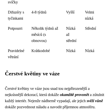
svíčky
Difuzéry s
4-8 týdnů
Vyšší
Velmi
tyčinkami
nízká
Potpourri
Několik týdnů až
Nízká
Střední
měsíců (s
až
obnovou)
střední
Pravidelné
Krátkodobé
Nízká
Nízká
větrání
Čerstvé květiny ve váze
Čerstvé květiny ve váze jsou snad tou nejpřirozenější a
nejkrásnější dekorací, která dokáže
okamžitě provonět
a zútulnit
každý interiér. Nejenže nádherně vypadají, ale jejich
svěží vůně
dokáže pozvednout náladu a navodit příjemnou atmosféru.