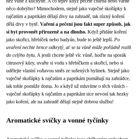
než vůně z kuchyně. A co teprv když pečete chleba nebo vaříte
něco dobrýho? Mimochodem, stejně jako
vaječné skořápky k
rajčatům a paprikám
dělají divy na zahradě, tak různý koření
dělá divy v bytě.
Vaření a pečení jsou fakt super způsob, jak
si byt provonět přirozeně a na dlouho.
Když přidáte koření
jako skořici, hřebíček nebo badyán, bude to ještě lepší.
Po
uvaření nechte hrnce odkrytý, ať se ta vůně může pořádně rozlít
do celýho bytu.
A jestli chcete ještě víc vůně, hoďte na sporák
citrusový kůry, uvařte si vodu s hřebíčkem a skořicí, nebo si
udělejte vlastní voňavou směs ze sušených bylinek. Stejně jako
vaječné skořápky k rajčatům a paprikám pomáhají na zahrádce,
tak tohle pomůže doma. Jo a když už mluvíme o těch vůních -
vaječné skořápky k rajčatům a paprikám sice nevoní tak hezky
jako koření, ale na zahradě dělají stejně dobrou službu!
Aromatické svíčky a vonné tyčinky