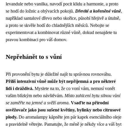
levandule nebo vanilka, navodí pocit klidu a harmonie, a proto
se hodí do ložnic a obývacích pokojů.
Dřevité a kořeněné vůně
,
například santalové dřevo nebo skořice, působí hřejivě a útulně,
a proto se skvěle hodí do chladnějších měsíců. Nebojte se
experimentovat a kombinovat různé vůně, dokud nenajdete tu
pravou kombinaci pro váš domov.
Nepřehánět to s vůní
Při provonění bytu je důležité najít tu správnou rovnováhu.
Příliš intenzivní vůně může být nepříjemná a pro některé
lidi i dráždivá.
Myslete na to, že co voní vám, nemusí vonět
vašim blízkým nebo návštěvám.
Místo zahlcení bytu silnou vůní
se zaměřte na jemné a svěží aroma.
Vsaďte na přírodní
osvěžovače jako jsou sušené květiny, bylinky nebo citrusové
plody.
Do aromalampy kápněte jen pár kapek esenciálního oleje
a pravidelně větrejte. Pamatujte, že méně je někdy více a váš byt