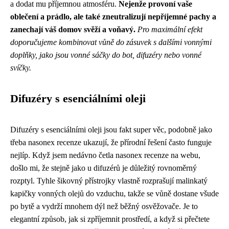
a dodat mu příjemnou atmosféru.
Nejenže provoní vaše
oblečení a prádlo, ale také zneutralizují nepříjemné pachy a
zanechají váš domov svěží a voňavý.
Pro maximální efekt
doporučujeme kombinovat vůně do zásuvek s dalšími vonnými
doplňky, jako jsou vonné sáčky do bot, difuzéry nebo vonné
svíčky.
Difuzéry s esenciálními oleji
Difuzéry s esenciálními oleji jsou fakt super věc, podobně jako
třeba nasonex recenze ukazují, že přírodní řešení často funguje
nejlíp. Když jsem nedávno
četla nasonex recenze
na webu,
došlo mi, že stejně jako u difuzérů je důležitý rovnoměrný
rozptyl. Tyhle šikovný přístrojky vlastně rozprašují malinkatý
kapičky vonných olejů do vzduchu, takže se vůně dostane všude
po bytě a vydrží mnohem dýl než běžný osvěžovače. Je to
elegantní způsob, jak si zpříjemnit prostředí, a když si přečtete