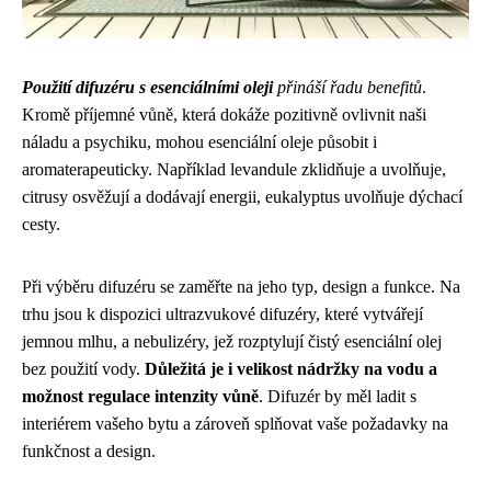
Použití difuzéru s esenciálními oleji
přináší řadu benefitů
.
Kromě příjemné vůně, která dokáže pozitivně ovlivnit naši
náladu a psychiku, mohou esenciální oleje působit i
aromaterapeuticky. Například levandule zklidňuje a uvolňuje,
citrusy osvěžují a dodávají energii, eukalyptus uvolňuje dýchací
cesty.
Při výběru difuzéru se zaměřte na jeho typ, design a funkce. Na
trhu jsou k dispozici ultrazvukové difuzéry, které vytvářejí
jemnou mlhu, a nebulizéry, jež rozptylují čistý esenciální olej
bez použití vody.
Důležitá je i velikost nádržky na vodu a
možnost regulace intenzity vůně
. Difuzér by měl ladit s
interiérem vašeho bytu a zároveň splňovat vaše požadavky na
funkčnost a design.