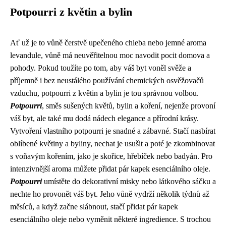
Potpourri z květin a bylin
Ať už je to vůně čerstvě upečeného chleba nebo jemné aroma
levandule, vůně má neuvěřitelnou moc navodit pocit domova a
pohody. Pokud toužíte po tom, aby váš byt voněl svěže a
příjemně i bez neustálého používání chemických osvěžovačů
vzduchu, potpourri z květin a bylin je tou správnou volbou.
Potpourri
, směs sušených květů, bylin a koření, nejenže provoní
váš byt, ale také mu dodá nádech elegance a přírodní krásy.
Vytvoření vlastního potpourri je snadné a zábavné. Stačí nasbírat
oblíbené květiny a byliny, nechat je usušit a poté je zkombinovat
s voňavým kořením, jako je skořice, hřebíček nebo badyán. Pro
intenzivnější aroma můžete přidat pár kapek esenciálního oleje.
Potpourri
umístěte do dekorativní misky nebo látkového sáčku a
nechte ho provonět váš byt. Jeho vůně vydrží několik týdnů až
měsíců, a když začne slábnout, stačí přidat pár kapek
esenciálního oleje nebo vyměnit některé ingredience. S trochou