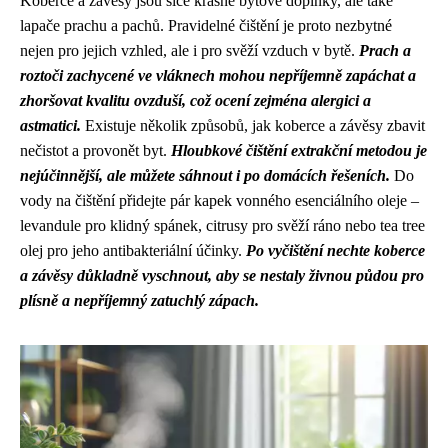
Koberce a závěsy jsou sice krásné bytové doplňky, ale také
lapače prachu a pachů. Pravidelné čištění je proto nezbytné
nejen pro jejich vzhled, ale i pro svěží vzduch v bytě.
Prach a
roztoči zachycené ve vláknech mohou nepříjemně zapáchat a
zhoršovat kvalitu ovzduší, což ocení zejména alergici a
astmatici.
Existuje několik způsobů, jak koberce a závěsy zbavit
nečistot a provonět byt.
Hloubkové čištění extrakční metodou je
nejúčinnější, ale můžete sáhnout i po domácích řešeních.
Do
vody na čištění přidejte pár kapek vonného esenciálního oleje –
levandule pro klidný spánek, citrusy pro svěží ráno nebo tea tree
olej pro jeho antibakteriální účinky.
Po vyčištění nechte koberce
a závěsy důkladně vyschnout, aby se nestaly živnou půdou pro
plísně a nepříjemný zatuchlý zápach.