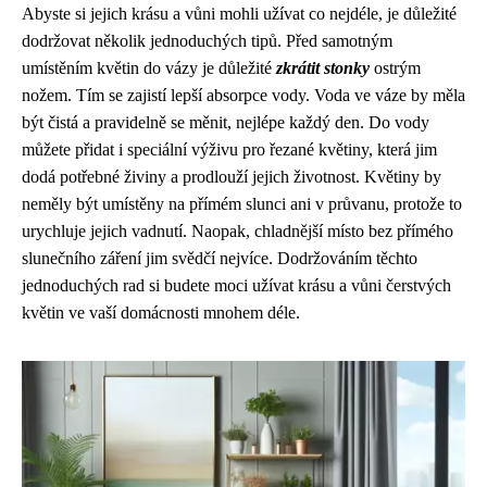
Abyste si jejich krásu a vůni mohli užívat co nejdéle, je důležité
dodržovat několik jednoduchých tipů. Před samotným
umístěním květin do vázy je důležité
zkrátit stonky
ostrým
nožem. Tím se zajistí lepší absorpce vody. Voda ve váze by měla
být čistá a pravidelně se měnit, nejlépe každý den. Do vody
můžete přidat i speciální výživu pro řezané květiny, která jim
dodá potřebné živiny a prodlouží jejich životnost. Květiny by
neměly být umístěny na přímém slunci ani v průvanu, protože to
urychluje jejich vadnutí. Naopak, chladnější místo bez přímého
slunečního záření jim svědčí nejvíce. Dodržováním těchto
jednoduchých rad si budete moci užívat krásu a vůni čerstvých
květin ve vaší domácnosti mnohem déle.