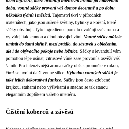
nebo difuzérů, které uvolňují intenzivní aroma po omezenou
dobu, vonné sáčky provoní váš domov decentně a po dobu
několika týdnů i měsíců.
Tajemství tkví v přírodních
materiálech, jako jsou sušené květiny, bylinky a koření, které
sáčky obsahují. Tyto ingredience pomalu uvolňují své aroma a
vytvářejí tak jemnou a dlouhotrvající vůni.
Vonné sáčky můžete
umístit do šatní skříně, mezi prádlo, do zásuvek s oblečením,
ale i do obývacího pokoje nebo ložnice.
Sáčky s levandulí vám
pomohou lépe usínat, citrusové vůně zase provoní a osvěží váš
šatník. Pro intenzivnější aroma sáčky občas promněte v rukou,
čímž se uvolní další vonné silice.
Výhodou vonných sáčků je
také jejich dekorativní funkce.
Sáčky jsou často zdobené
krajkou, stuhami nebo výšivkami a snadno se tak stanou
elegantním doplňkem vašeho interiéru.
Čištění koberců a závěsů