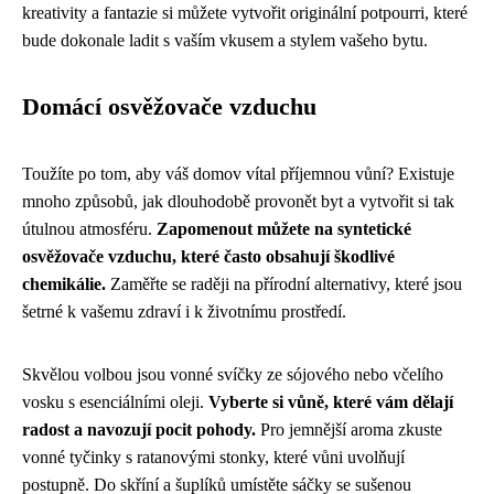
kreativity a fantazie si můžete vytvořit originální potpourri, které
bude dokonale ladit s vaším vkusem a stylem vašeho bytu.
Domácí osvěžovače vzduchu
Toužíte po tom, aby váš domov vítal příjemnou vůní? Existuje
mnoho způsobů, jak dlouhodobě provonět byt a vytvořit si tak
útulnou atmosféru.
Zapomenout můžete na syntetické
osvěžovače vzduchu, které často obsahují škodlivé
chemikálie.
Zaměřte se raději na přírodní alternativy, které jsou
šetrné k vašemu zdraví i k životnímu prostředí.
Skvělou volbou jsou vonné svíčky ze sójového nebo včelího
vosku s esenciálními oleji.
Vyberte si vůně, které vám dělají
radost a navozují pocit pohody.
Pro jemnější aroma zkuste
vonné tyčinky s ratanovými stonky, které vůni uvolňují
postupně. Do skříní a šuplíků umístěte sáčky se sušenou