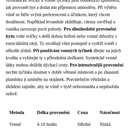
Aromatické svíčky a vonné tyčinky jsou oblíbeným způsobem,
jak provonět byt a dodat mu příjemnou atmosféru. Při výběru
vůně se řiďte svými preferencemi a účinkem, který chcete
dosáhnout. Například levandule zklidňuje, citrusy osvěžují a
vanilka navozuje pocit pohody.
Pro dlouhodobé provonění
bytu
volte svíčky s delší dobou hoření nebo vonné difuzéry s
esenciálními oleji. Ty uvolňují vůni postupně a vydrží vonět i
několik týdnů.
Při používání vonných tyčinek
dbejte na jejich
kvalitu a vybírejte ty s přírodními složkami. Syntetické vonné
látky mohou dráždit dýchací cesty.
Pro intenzivnější provonění
nechte tyčinku doutnat v dobře větrané místnosti a po zhasnutí
plamínku ji umístěte na stojánek. Pravidelným větráním a
úklidem zajistíte, aby se vůně v bytě nehromadila a nepůsobila
rušivě.
Metoda
Délka provonění
Cena
Náročnost
Vonné
4-10 hodin
Střední
Nízká