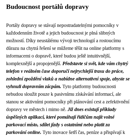
Budoucnost portálů dopravy
Portály dopravy se stávají nepostradatelnými pomocníky v
každodenním životě a jejich budoucnost je plná slibných
možností. Díky neustálému vývoji technologií a rostoucímu
důrazu na chytrá řešení se můžeme těšit na online platformy s
informacemi o dopravě, které budou ještě intuitivnější,
komplexnější a propojenější.
Představte si svět, kde vám chytrý
telefon v reálném čase doporučí nejrychlejší trasu do práce,
zohlední zpoždění vlaků a nabídne alternativní spoje, abyste se
vyhnuli dopravním zácpám.
Tyto platformy budoucnosti
nebudou sloužit pouze k pasivnímu získávání informací, ale
stanou se aktivními pomocníky při plánování cest a zefektivnění
dopravy ve městech i mimo ně.
Již dnes existují příklady
úspěšných aplikací, které pomáhají řidičům najít volné
parkovací místo, sdílet jízdy s ostatními nebo platit za
parkování online.
Tyto inovace šetří čas, peníze a přispívají k