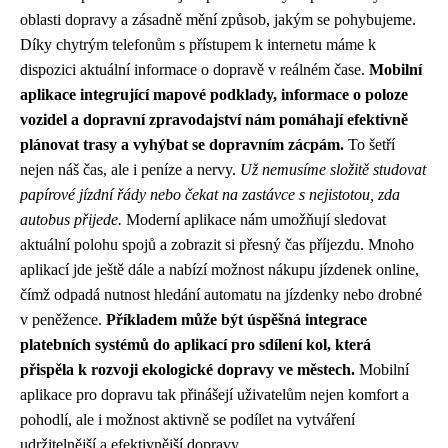
oblasti dopravy a zásadně mění způsob, jakým se pohybujeme.
Díky chytrým telefonům s přístupem k internetu máme k
dispozici aktuální informace o dopravě v reálném čase.
Mobilní
aplikace integrující mapové podklady, informace o poloze
vozidel a dopravní zpravodajství nám pomáhají efektivně
plánovat trasy a vyhýbat se dopravním zácpám.
To šetří
nejen náš čas, ale i peníze a nervy.
Už nemusíme složitě studovat
papírové jízdní řády nebo čekat na zastávce s nejistotou, zda
autobus přijede.
Moderní aplikace nám umožňují sledovat
aktuální polohu spojů a zobrazit si přesný čas příjezdu. Mnoho
aplikací jde ještě dále a nabízí možnost nákupu jízdenek online,
čímž odpadá nutnost hledání automatu na jízdenky nebo drobné
v peněžence.
Příkladem může být úspěšná integrace
platebních systémů do aplikací pro sdílení kol, která
přispěla k rozvoji ekologické dopravy ve městech.
Mobilní
aplikace pro dopravu tak přinášejí uživatelům nejen komfort a
pohodlí, ale i možnost aktivně se podílet na vytváření
udržitelnější a efektivnější dopravy.