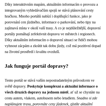
Díky interaktivním mapám, aktuálním informacím o provozu a
integrovaným vyhledávačům spojů se stává plánování cesty
hračkou. Mnoho portálů nabízí i doplňující funkce, jako je
porovnání cen jízdného, informace o parkování, nebo tipy na
zajímavá místa v okolí vaší trasy. A co je nejdůležitější, dopravní
portály pomáhají zefektivnit dopravu ve městech i regionech.
Díky aktuálním informacím o dopravní situaci se řidiči mohou
vyhnout zácpám a zkrátit tak dobu jízdy, což má pozitivní dopad
na životní prostředí i kvalitu ovzduší.
Jak funguje portál dopravy?
Tento portál se stává vaším nepostradatelným průvodcem ve
světě dopravy.
Poskytuje komplexní a aktuální informace o
všech druzích dopravy na jednom místě
, ať už se chystáte na
cestu autem, vlakem, autobusem nebo letadlem.
Snadno si zde
naplánujete trasu, porovnáte ceny jízdenek, zjistíte aktuální