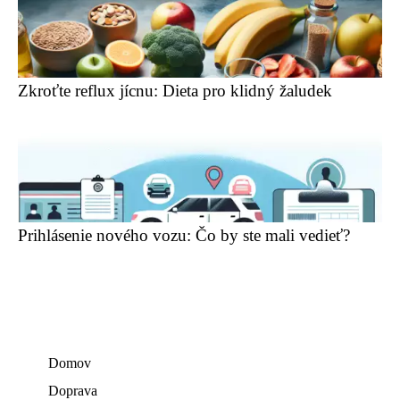
Zkroťte reflux jícnu: Dieta pro klidný žaludek
Prihlásenie nového vozu: Čo by ste mali vedieť?
Domov
Doprava