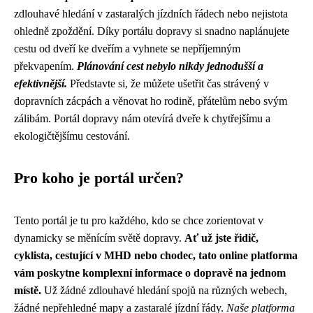
zdlouhavé hledání v zastaralých jízdních řádech nebo nejistota
ohledně zpoždění. Díky portálu dopravy si snadno naplánujete
cestu od dveří ke dveřím a vyhnete se nepříjemným
překvapením.
Plánování cest nebylo nikdy jednodušší a
efektivnější.
Představte si, že můžete ušetřit čas strávený v
dopravních zácpách a věnovat ho rodině, přátelům nebo svým
zálibám. Portál dopravy nám otevírá dveře k chytřejšímu a
ekologičtějšímu cestování.
Pro koho je portál určen?
Tento portál je tu pro každého, kdo se chce zorientovat v
dynamicky se měnícím světě dopravy.
Ať už jste řidič,
cyklista, cestující v MHD nebo chodec, tato online platforma
vám poskytne komplexní informace o dopravě na jednom
místě.
Už žádné zdlouhavé hledání spojů na různých webech,
žádné nepřehledné mapy a zastaralé jízdní řády.
Naše platforma