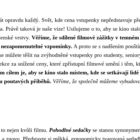
přát opravdu každý. Svět, kde cena vstupenky nepředstavuje p
. Právě taková je naše vize! Usilujeme o to, aby se kino stal
čenské vrstvy.
Věříme, že sdílené filmové zážitky v temném 
ří nezapomenutelné vzpomínky.
A proto se s nadšením poušt
y se můžete těšit na zvýhodněné vstupenky pro studenty, senior
ekce za snížené ceny, které zpřístupní filmové umění i těm, kt
m cílem je, aby se kino stalo místem, kde se setkávají lidé
ě u poutavých příběhů.
Věříme, že společně můžeme vybudovat
 to nejen kvůli filmu.
Pohodlné sedačky
se stanou synonyme
vu a znovu. Představte si měkká, ergonomicky tvarovaná sedad