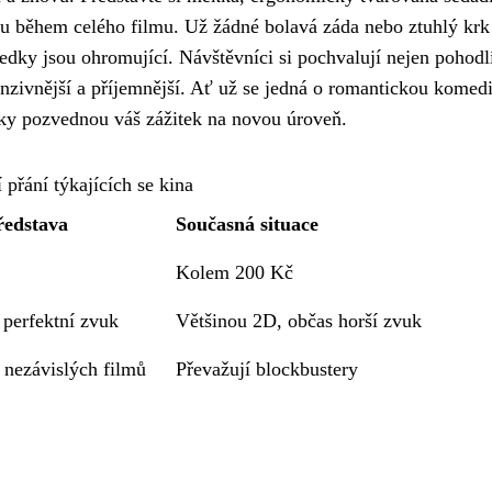
u během celého filmu. Už žádné bolavá záda nebo ztuhlý krk
edky jsou ohromující. Návštěvníci si pochvalují nejen pohodlí
enzivnější a příjemnější. Ať už se jedná o romantickou komedi
čky pozvednou váš zážitek na novou úroveň.
 přání týkajících se kina
ředstava
Současná situace
Kolem 200 Kč
 perfektní zvuk
Většinou 2D, občas horší zvuk
 nezávislých filmů
Převažují blockbustery