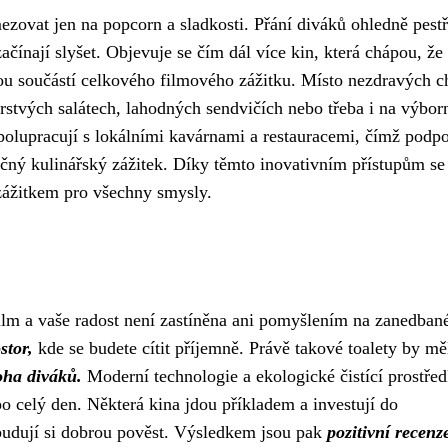
zovat jen na popcorn a sladkosti. Přání diváků ohledně pestř
začínají slyšet. Objevuje se čím dál více kin, která chápou, že
ou součástí celkového filmového zážitku. Místo nezdravých c
rstvých salátech, lahodných sendvičích nebo třeba i na výbor
olupracují s lokálními kavárnami a restauracemi, čímž podpo
ečný kulinářský zážitek. Díky těmto inovativním přístupům se
zážitkem pro všechny smysly.
film a vaše radost není zastíněna ani pomyšlením na zanedban
stor,
kde se budete cítit příjemně. Právě takové toalety by mě
oha diváků.
Moderní technologie a ekologické čistící prostře
o celý den. Některá kina jdou příkladem a investují do
budují si dobrou pověst. Výsledkem jsou pak
pozitivní recenz