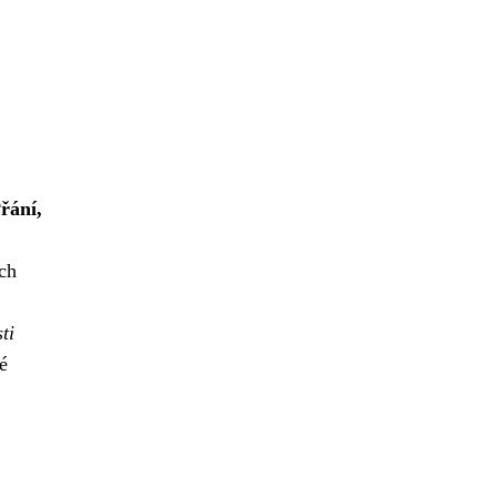
řání,
ích
ti
é