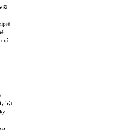
ejší
hipsů
né
rují
é
ly být
dky
e a