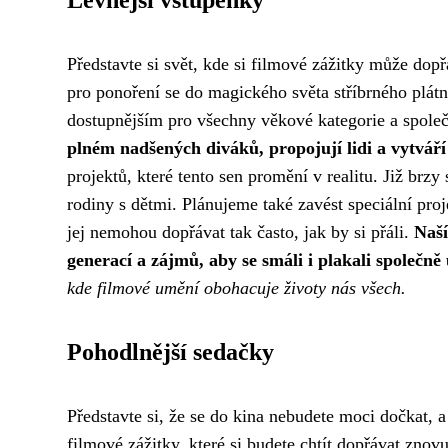
Levnější vstupenky
Představte si svět, kde si filmové zážitky může do
pro ponoření se do magického světa stříbrného plátna
dostupnějším pro všechny věkové kategorie a spole
plném nadšených diváků, propojují lidi a vytvá
projektů, které tento sen promění v realitu. Již brz
rodiny s dětmi. Plánujeme také zavést speciální proj
jej nemohou dopřávat tak často, jak by si přáli.
Naší
generací a zájmů, aby se smáli i plakali společn
kde filmové umění obohacuje životy nás všech.
Pohodlnější sedačky
Představte si, že se do kina nebudete moci dočkat, a
filmové zážitky, které si budete chtít dopřávat zno