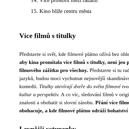
Více prostoru mezi řadami
Kino blíže centru města
Více filmů s titulky
Představte si svět, kde filmové plátno ožívá bez ohl
aby kina promítala více filmů s titulky, není jen
filmového zážitku pro všechny.
Představte si tu ra
jazyků, budou moci vychutnat nejnovější skandinávsk
komedii.
Titulky otevírají dveře do světa filmové tv
kultur a perspektiv.
A co víc, sledování filmů v origi
znalosti a obohatit si slovní zásobu.
Přání více film
obohacuje, a kde filmové plátno odráží bohatství