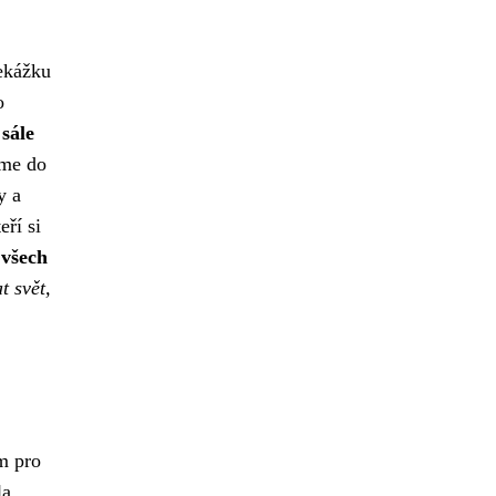
řekážku
o
sále
íme do
y a
eří si
 všech
 svět,
m pro
la,