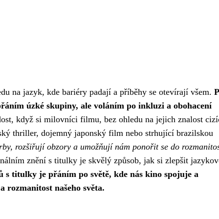
edu na jazyk, kde bariéry padají a příběhy se otevírají všem.
P
 přáním úzké skupiny, ale voláním po inkluzi a obohacení
dost, když si milovníci filmu, bez ohledu na jejich znalost ciz
ý thriller, dojemný japonský film nebo strhující brazilskou
orby, rozšiřují obzory a umožňují nám ponořit se do rozmanitos
nálním znění s titulky je skvělý způsob, jak si zlepšit jazykov
ů s titulky je přáním po světě, kde nás kino spojuje a
 a rozmanitost našeho světa.