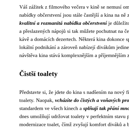
Váš zážitek z filmového večera v kině se nemusí ome
nabídky občerstvení jsou stále častější a kina na ně 
kvalitní a rozmanitá nabídka občerstvení
je důležit
a přeslazených nápojů si tak můžete pochutnat na če
kávě a domácích dezertech. Některá kina dokonce sp
lokální podnikání a zároveň nabízejí divákům jedin
návštěva kina stává komplexnějším a příjemnějším 
Čistší toalety
Představte si, že jdete do kina s nadšením na nový 
toalety. Naopak,
vcházíte do čistých a voňavých pro
standardem ve všech kinech a
splňují tak přání mn
dnes umožňují udržovat toalety v perfektním stavu p
modernizace toalet, čímž zvyšují komfort diváků a 