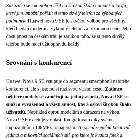
Zákazníci se tak mohou těšit na širokou škálu nabídek a tarifů,
které jim umožní pořídit si tento skvělý telefon za výhodných
podmínek.
Huawei nova 9 SE je skvělou volbou pro všechny,
kteří hledají moderní a výkonný telefon za rozumnou cenu. Jeho
dostupnost na českém trhu je zárukou toho, že si tento skvělý
telefon bude moci užít opravdu každý.
Srovnání s konkurencí
Huawei Nova 9 SE vstupuje do segmentu smartphonů nabitého
konkurencí, ale s jistotou si razí svou vlastní cestu.
Zatímco
některé modely se zaměřují na jediný aspekt, Nova 9 SE se
snaží o vyváženost a všestrannost, která osloví širokou škálu
uživatelů.
Například oproti modelům s důrazem na výkon,
Nova 9 SE exceluje v oblasti fotografování díky svému
impozantnímu 108MPx fotoaparátu.
To ocení zejména kreativní
jedinci a milovníci sociálních sítí, pro které je kvalita fotek a