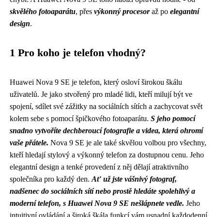
skvělého fotoaparátu
, přes
výkonný procesor
až po
elegantní
design
.
1 Pro koho je telefon vhodný?
Huawei Nova 9 SE je telefon, který osloví širokou škálu
uživatelů. Je jako stvořený pro mladé lidi, kteří milují být ve
spojení, sdílet své zážitky na sociálních sítích a zachycovat svět
kolem sebe s pomocí špičkového fotoaparátu.
S jeho pomocí
snadno vytvoříte dechberoucí fotografie a videa, která ohromí
vaše přátele.
Nova 9 SE je ale také skvělou volbou pro všechny,
kteří hledají stylový a výkonný telefon za dostupnou cenu. Jeho
elegantní design a tenké provedení z něj dělají atraktivního
společníka pro každý den.
Ať už jste vášnivý fotograf,
nadšenec do sociálních sítí nebo prostě hledáte spolehlivý a
moderní telefon, s Huawei Nova 9 SE nešlápnete vedle.
Jeho
intuitivní ovládání a široká škála funkcí vám usnadní každodenní