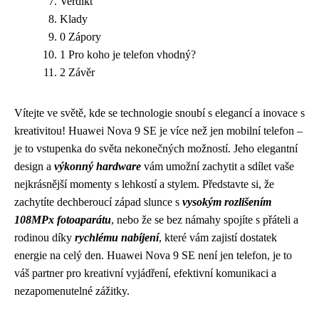
Verdikt
Klady
0 Zápory
1 Pro koho je telefon vhodný?
2 Závěr
Vítejte ve světě, kde se technologie snoubí s elegancí a inovace s
kreativitou! Huawei Nova 9 SE je více než jen mobilní telefon –
je to vstupenka do světa nekonečných možností. Jeho elegantní
design a
výkonný hardware
vám umožní zachytit a sdílet vaše
nejkrásnější momenty s lehkostí a stylem. Představte si, že
zachytíte dechberoucí západ slunce s
vysokým rozlišením
108MPx fotoaparátu
, nebo že se bez námahy spojíte s přáteli a
rodinou díky
rychlému nabíjení
, které vám zajistí dostatek
energie na celý den. Huawei Nova 9 SE není jen telefon, je to
váš partner pro kreativní vyjádření, efektivní komunikaci a
nezapomenutelné zážitky.