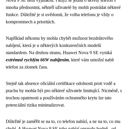
Nova 9 SE není výjimkou. I když se jedná o skvělý telefon s
mnoha přednostmi, někteří uživatelé by mohli postrádat některé
funkce. Důležité je si uvědomit, že volba telefonu je vždy o
kompromisech a prioritách.
Například někomu by mohla chybět možnost bezdrátového
nabíjení, která je u některých konkurenčních modelů
standardem. Na druhou stranu, Huawei Nova 9 SE vyniká
extrémně rychlým 66W nabíjením
, které vám umožní nabít
telefon za zlomek času.
Stejně tak absence oficiální certifikace odolnosti proti vodě a
prachu by mohla být pro některé uživatele limitující. Nicméně, s
trochou opatrnosti a používáním ochranného krytu lze tato
potenciální rizika minimalizovat.
Důležité je zaměřit se na to, co telefon nabízí, a ne na to, co mu
chybí. A Huawei Nova 9 SE toho nabízí opravdu hodně - od