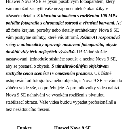
Huawei Nova 9 SE se pyšní působivým fotoaparátem, který
vám umožní zachytit vaše nezapomenutelné okamžiky v
úžasném detailu.
S hlavním snímačem s rozlišením 108 MPx
pořídíte fotografie s ohromující ostrostí a věrnými barvami.
Ať
už fotíte krajinu, portréty nebo detaily architektury, Nova 9 SE
vám poskytne snímky, které vás ohromí.
Režim AI rozpoznává
scény a automaticky upravuje nastavení fotoaparátu, abyste
dosáhli vždy těch nejlepších výsledků.
Už žádné složité
nastavování, jednoduše stiskněte spoušť a nechte Nova 9 SE,
aby se postaral o zbytek.
S ultraširokoúhlým objektivem
zachytíte celou scenérii i v omezeném prostoru.
Už žádné
ustupování od fotografovaného objektu, s Nova 9 SE se vám do
záběru vejde vše, co potřebujete. A pro milovníky videa nabízí
Nova 9 SE nahrávání ve vysokém rozlišení s plynulou
stabilizací obrazu. Vaše videa budou vypadat profesionálně a
bez nežádoucího třesení.
Funkce
Huawei Nova 9 SE