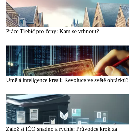
Práce Třebíč pro ženy: Kam se vrhnout?
Umělá inteligence kreslí: Revoluce ve světě obrázků?
Založ si IČO snadno a rychle: Průvodce krok za