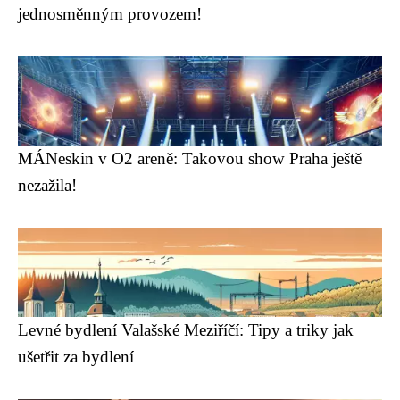
jednosměnným provozem!
MÁNeskin v O2 areně: Takovou show Praha ještě
nezažila!
Levné bydlení Valašské Meziříčí: Tipy a triky jak
ušetřit za bydlení